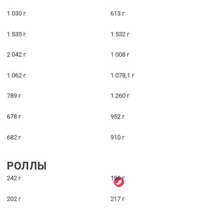
1 030 г
613 г
1 535 г
1 532 г
2 042 г
1 008 г
1 062 г
1 078,1 г
789 г
1 260 г
678 г
952 г
682 г
910 г
РОЛЛЫ
242 г
196 г
202 г
217 г