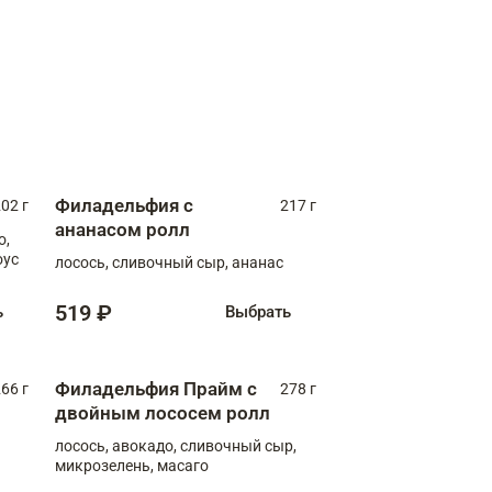
Филадельфия с
02 г
217 г
ананасом ролл
о,
оус
лосось, сливочный сыр, ананас
519 ₽
ь
Выбрать
Филадельфия Прайм с
66 г
278 г
двойным лососем ролл
лосось, авокадо, сливочный сыр,
микрозелень, масаго