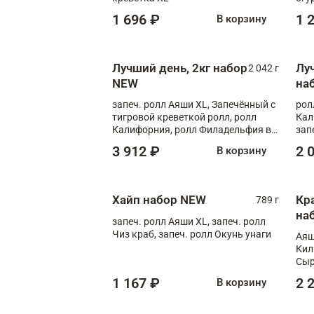
1 696 ₽
1 
В корзину
Лучший день, 2кг набор
Лу
2 042 г
NEW
на
запеч. ролл Аяши XL, Запечённый с
рол
тигровой креветкой ролл, ролл
Кал
Калифорния, ролл Филадельфия в
зап
масаго, запеч. ролл Румяный XL,
зап
3 912 ₽
2 
В корзину
запеч. ролл Моцарелломания, ролл
Сырная креветка XL, запеч. ролл
Сырный XL
Хайп набор NEW
Кр
789 г
на
запеч. ролл Аяши XL, запеч. ролл
Чиз краб, запеч. ролл Окунь унаги
Аяш
Кил
Сыр
1 167 ₽
2 
В корзину