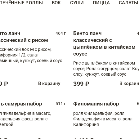
ПЕЧЁННЫЕ РОЛЛЫ
ВОК
СУШИ
ПИЦЦА
САЛАТЫ
нто ланч
Бенто ланч
464 г
4
ассический с рисом
классический с
цыплёнком в китайском
ссический вок М с рисом,
соусе
ифорния 1/2, салат
аминный, кунжут, соевый соус
Рис с цыплёнком в китайском
соусе, Ролл с огурцом, салат Ко
слоу, кунжут, соевый соус
9 ₽
399 ₽
В корзину
В корзи
ть самурая набор
Филомания набор
511 г
6
л Филадельфия в масаго,
ролл Филадельфия, ролл
адельфия фреш, ролл с
Филадельфия в масаго, ролл
веткой
Калифорния