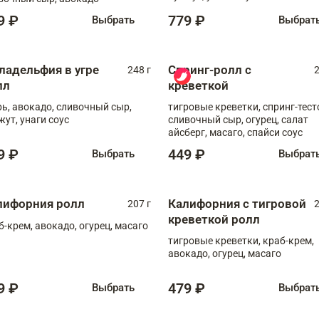
9 ₽
779 ₽
Выбрать
Выбрат
ладельфия в угре
Спринг-ролл с
248 г
2
лл
креветкой
рь, авокадо, сливочный сыр,
тигровые креветки, спринг-тест
жут, унаги соус
сливочный сыр, огурец, салат
айсберг, масаго, спайси соус
9 ₽
449 ₽
Выбрать
Выбрат
лифорния ролл
Калифорния с тигровой
207 г
2
креветкой ролл
б-крем, авокадо, огурец, масаго
тигровые креветки, краб-крем,
авокадо, огурец, масаго
9 ₽
479 ₽
Выбрать
Выбрат