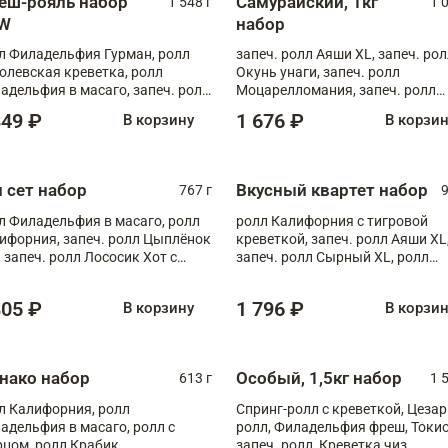
еш-рояль набор
Самурайский, 1кг
1 548 г
1 
W
набор
л Филадельфия Гурман, ролл
запеч. ролл Аяши XL, запеч. ро
олевская креветка, ролл
Окунь унаги, запеч. ролл
адельфия в масаго, запеч. ролл
Моцарелломания, запеч. ролл
ось Унаги XL, запеч. ролл
Килиманджаро
849 ₽
1 676 ₽
В корзину
В корзи
ровая креветка с моцареллой,
еч. ролл Эби краб с лососем
п сет набор
Вкусный квартет набор
767 г
9
л Филадельфия в масаго, ролл
ролл Калифорния с тигровой
ифорния, запеч. ролл Цыплёнок
креветкой, запеч. ролл Аяши XL
, запеч. ролл Лососик Хот с
запеч. ролл Сырный XL, ролл
ияки , запеч. ролл Крабик Хот
Калифорния
805 ₽
1 796 ₽
В корзину
В корзи
нако набор
Особый, 1,5кг набор
613 г
1 
л Калифорния, ролл
Спринг-ролл с креветкой, Цезар
адельфия в масаго, ролл с
ролл, Филадельфия фреш, Токи
рцом, ролл Крабик
запеч. ролл, Креветка чиз,