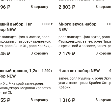
Запечённый лосось терияки,
296 ₽
2 803 ₽
В корзину
В корзи
Флорида
чший выбор, 1кг
Много вкуса набор
1 008 г
1 
бор NEW
NEW
л Филадельфия в масаго, ролл
ролл Филадельфия в угре, ролл
ифорния с тигровой креветкой,
Филадельфия, запеч. ролл Пик
еч. ролл Аяши XL, ролл Крабик,
с креветкой и лососем, запеч. р
еч. ролл Лосось терияки
С тигровой креветкой
045 ₽
2 179 ₽
В корзину
В корзи
асный дракон, 1,2кг
Чилл сет набор NEW
1 260 г
6
бор NEW
запеч. ролл Румяный, ролл Оку
унаги, запеч. ролл Крабик Хот, 
и XL, Чиз краб запеч.ролл,
Крабик
иманджаро, Медовая креветка,
ный XL
255 ₽
1 316 ₽
В корзину
В корзи