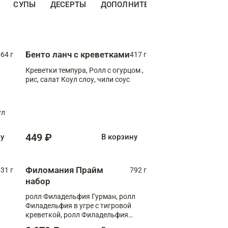
СУПЫ
ДЕСЕРТЫ
ДОПОЛНИТЕЛЬНО
НАПИТКИ
Бенто ланч с креветками
64 г
417 г
Креветки темпура, Ролл с огурцом ,
рис, салат Коул слоу, чили соус
ул
449 ₽
ну
В корзину
Филомания Прайм
31 г
792 г
набор
ролл Филадельфия Гурман, ролл
Филадельфия в угре с тигровой
креветкой, ролл Филадельфия
Прайм с двойным лососем