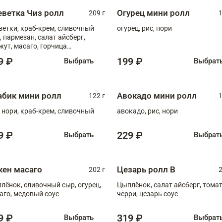
еветка Чиз ролл
Огурец мини ролл
209 г
1
ветки, краб-крем, сливочный
огурец, рис, нори
, пармезан, салат айсберг,
жут, масаго, горчица
онская, медовый соус
9 ₽
199 ₽
Выбрать
Выбрат
абик мини ролл
Авокадо мини ролл
122 г
1
, нори, краб-крем, сливочный
авокадо, рис, нори
9 ₽
229 ₽
Выбрать
Выбрат
кен масаго
Цезарь ролл В
202 г
2
лёнок, сливочный сыр, огурец,
Цыплёнок, салат айсберг, тома
аго, медовый соус
черри, цезарь соус
9 ₽
319 ₽
Выбрать
Выбрат