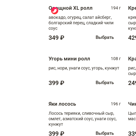
Овощной XL ролл
Кр
194 г
авокадо, огурец, салат айсберг,
кре
болгарский перец, сладкий чили
сыр
соус
кун
диж
349 ₽
42
Выбрать
Угорь мини ролл
Кр
108 г
рис, нори, унаги соус, угорь, кунжут
рис
сыр
399 ₽
24
Выбрать
Яки лосось
Чи
196 г
Лосось терияки, сливочный сыр,
Цып
омлет, азиатский соус, унаги соус,
мас
кунжут
399 ₽
33
Выбрать