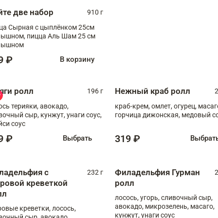
йте две набор
910 г
ца Сырная с цыплёнком 25см
, пицца Аль Шам 25 см
пышном
9 ₽
В корзину
яги ролл
Нежный краб ролл
196 г
2
ось терияки, авокадо,
краб-крем, омлет, огурец, масаг
вочный сыр, кунжут, унаги соус,
горчица дижонская, медовый с
йси соус
9 ₽
319 ₽
Выбрать
Выбрат
ладельфия с
Филадельфия Гурман
232 г
2
гровой креветкой
ролл
лл
лосось, угорь, сливочный сыр,
авокадо, микрозелень, масаго,
ровые креветки, лосось,
кунжут, унаги соус
вочный сыр, авокадо