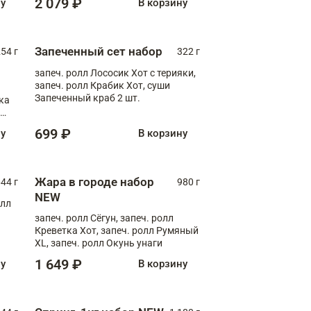
2 079 ₽
ну
В корзину
Запеченный сет набор
254 г
322 г
запеч. ролл Лососик Хот с терияки,
запеч. ролл Крабик Хот, суши
Запеченный краб 2 шт.
ка
ролл
699 ₽
ну
В корзину
Жара в городе набор
44 г
980 г
NEW
олл
запеч. ролл Сёгун, запеч. ролл
Креветка Хот, запеч. ролл Румяный
XL, запеч. ролл Окунь унаги
1 649 ₽
ну
В корзину