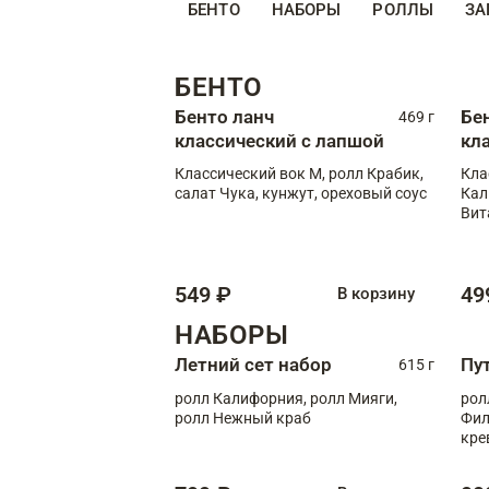
БЕНТО
НАБОРЫ
РОЛЛЫ
ЗА
БЕНТО
Бенто ланч
Бе
469 г
классический с лапшой
кл
Классический вок М, ролл Крабик,
Кла
салат Чука, кунжут, ореховый соус
Кал
Вит
549 ₽
49
В корзину
НАБОРЫ
Летний сет набор
Пу
615 г
ролл Калифорния, ролл Мияги,
рол
ролл Нежный краб
Фил
кре