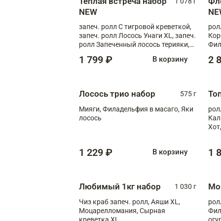
Теплая встреча набор
Фл
1 078 г
NEW
NE
запеч. ролл С тигровой креветкой,
рол
запеч. ролл Лосось Унаги XL, запеч.
Кор
ролл Запеченный лосось терияки,
Фил
запеч. ролл Румяный XL
Лос
1 799 ₽
2 
В корзину
Тиг
зап
Лосось трио набор
То
575 г
Мияги, Филадельфия в масаго, Яки
рол
лосось
Кал
Хот
тер
1 229 ₽
1 
В корзину
Любимый 1кг набор
Мо
1 030 г
Чиз краб запеч. ролл, Аяши XL,
рол
Моцарелломания, Сырная
Фил
креветка XL
огу