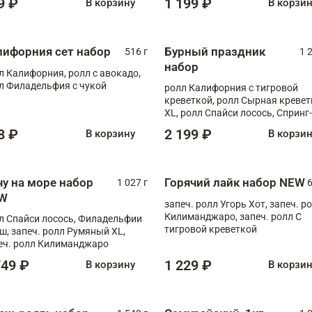
9 ₽
1 199 ₽
В корзину
В корзи
лифорния сет набор
Бурный праздник
516 г
1 
набор
л Калифорния, ролл с авокадо,
л Филадельфия с чукой
ролл Калифорния с тигровой
креветкой, ролл Сырная кревет
XL, ролл Спайси лосось, Спринг-
ролл с угрем и лососем, запеч. 
8 ₽
2 199 ₽
В корзину
В корзи
Медовая креветка
чу на море набор
Горячий лайк набор NEW
1 027 г
6
W
запеч. ролл Угорь Хот, запеч. р
Килиманджаро, запеч. ролл С
л Спайси лосось, Филадельфии
тигровой креветкой
ш, запеч. ролл Румяный XL,
еч. ролл Килиманджаро
749 ₽
1 229 ₽
В корзину
В корзи