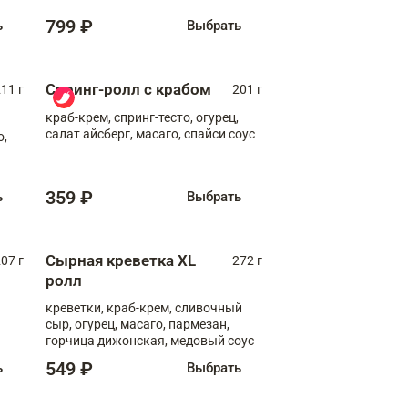
799 ₽
ь
Выбрать
Спринг-ролл с крабом
11 г
201 г
краб-крем, спринг-тесто, огурец,
салат айсберг, масаго, спайси соус
о,
359 ₽
ь
Выбрать
Сырная креветка XL
07 г
272 г
ролл
креветки, краб-крем, сливочный
сыр, огурец, масаго, пармезан,
горчица дижонская, медовый соус
549 ₽
ь
Выбрать