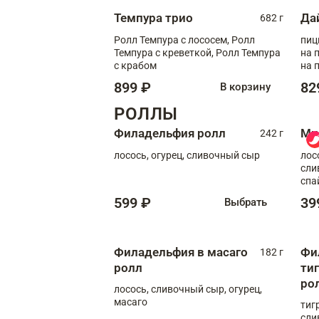
Темпура трио
Да
682 г
Ролл Темпура с лососем, Ролл
пиц
Темпура с креветкой, Ролл Темпура
на пышном
с крабом
на 
899 ₽
82
В корзину
РОЛЛЫ
Филадельфия ролл
Ми
242 г
лосось, огурец, сливочный сыр
лос
сли
спа
599 ₽
39
Выбрать
Филадельфия в масаго
Фи
182 г
ролл
ти
ро
лосось, сливочный сыр, огурец,
масаго
тиг
сли