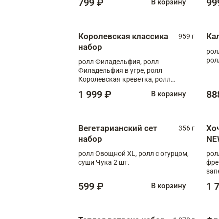
799 ₽
99
В корзину
Королевская классика
Ка
959 г
набор
рол
рол
ролл Филадельфия, ролл
Филадельфия в угре, ролл
Королевская креветка, ролл
Калифорния
1 999 ₽
88
В корзину
Вегетарианский сет
Хо
356 г
набор
NE
ролл Овощной XL, ролл с огурцом,
рол
суши Чука 2 шт.
фре
зап
599 ₽
1 
В корзину