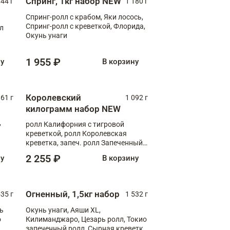
Спринг, 1кг набор NEW
044 г
1 180 г
Спринг-ролл с крабом, Яки лосось,
Спринг-ролл с креветкой, Флорида,
лл
Окунь унаги
1 955 ₽
ну
В корзину
Королевский
61 г
1 092 г
килограмм набор NEW
,
ролл Калифорния с тигровой
креветкой, ролл Королевская
креветка, запеч. ролл Запеченный
лосось терияки, запеч. ролл Аяши
2 255 ₽
ну
В корзину
XL, запеч. ролл Крабик Хот
Огненный, 1,5кг набор
535 г
1 532 г
ь
Окунь унаги, Аяши XL,
о
Килиманджаро, Цезарь ролл, Токио
запеченный ролл, Сырная креветка