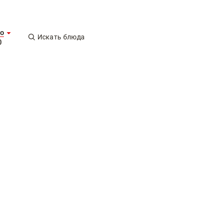
о
Искать блюда
0