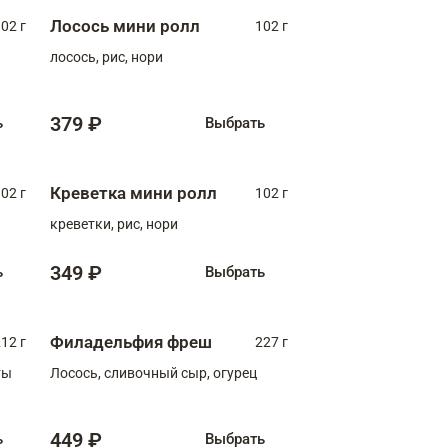
Лосось мини ролл
02 г
102 г
лосось, рис, нори
379 ₽
ь
Выбрать
Креветка мини ролл
02 г
102 г
креветки, рис, нори
349 ₽
ь
Выбрать
Филадельфия фреш
12 г
227 г
ты
Лосось, сливочный сыр, огурец
449 ₽
ь
Выбрать