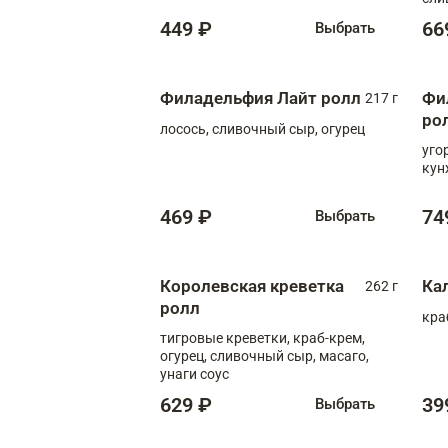
449 ₽
66
Выбрать
Филадельфия Лайт ролл
Фи
217 г
ро
лосось, сливочный сыр, огурец
уго
кун
469 ₽
74
Выбрать
Королевская креветка
Ка
262 г
ролл
кра
тигровые креветки, краб-крем,
огурец, сливочный сыр, масаго,
унаги соус
629 ₽
39
Выбрать