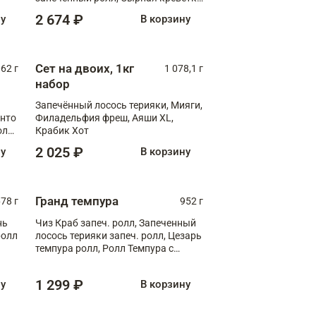
XL
2 674 ₽
ну
В корзину
Сет на двоих, 1кг
062 г
1 078,1 г
набор
Запечённый лосось терияки, Мияги,
анто
Филадельфия фреш, Аяши XL,
олл
Крабик Хот
2 025 ₽
ну
В корзину
Гранд темпура
78 г
952 г
нь
Чиз Краб запеч. ролл, Запеченный
ролл
лосось терияки запеч. ролл, Цезарь
темпура ролл, Ролл Темпура с
креветкой
1 299 ₽
ну
В корзину