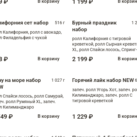
9 ₽
1 199 ₽
В корзину
В корзи
лифорния сет набор
Бурный праздник
516 г
1 
набор
л Калифорния, ролл с авокадо,
л Филадельфия с чукой
ролл Калифорния с тигровой
креветкой, ролл Сырная кревет
XL, ролл Спайси лосось, Спринг-
ролл с угрем и лососем, запеч. 
8 ₽
2 199 ₽
В корзину
В корзи
Медовая креветка
чу на море набор
Горячий лайк набор NEW
1 027 г
6
W
запеч. ролл Угорь Хот, запеч. р
Килиманджаро, запеч. ролл С
л Спайси лосось, ролл Самурай,
тигровой креветкой
еч. ролл Румяный XL, запеч.
л Килиманджаро
749 ₽
1 229 ₽
В корзину
В корзи