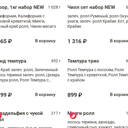
рор, 1кг набор NEW
Чилл сет набор NEW
1 028 г
6
ифорния, Калифорния с
запеч. ролл Румяный, ролл Оку
ровой креветкой, Мияги,
унаги, запеч. ролл Крабик Хот, 
ный краб ролл, Чикен масаго
Крабик
065 ₽
1 316 ₽
В корзину
В корзи
анд темпура
Темпура трио
952 г
6
 Краб запеч. ролл, Запеченный
Ролл Темпура с лососем, Ролл
ось терияки запеч. ролл, Цезарь
Темпура с креветкой, Ролл Тем
пура ролл, Ролл Темпура с
с крабом
веткой
299 ₽
899 ₽
В корзину
В корзи
ладельфия с чукой
Мияги ролл
217 г
1
лл
лосось терияки, авокадо,
сливочный сыр, кунжут, унаги с
ось, сливочный сыр, масаго,