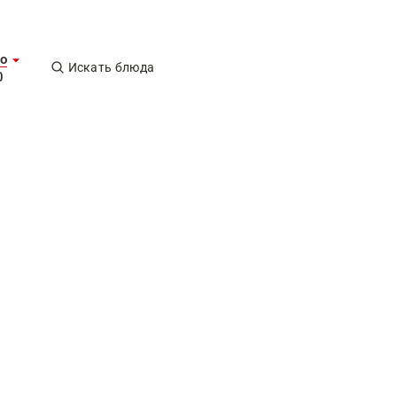
о
Искать блюда
0