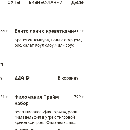
СУПЫ
БИЗНЕС-ЛАНЧИ
ДЕСЕРТЫ
ДОПОЛНИТЕ
Бенто ланч с креветками
64 г
417 г
Креветки темпура, Ролл с огурцом ,
рис, салат Коул слоу, чили соус
ул
449 ₽
ну
В корзину
Филомания Прайм
31 г
792 г
набор
ролл Филадельфия Гурман, ролл
Филадельфия в угре с тигровой
креветкой, ролл Филадельфия
Прайм с двойным лососем