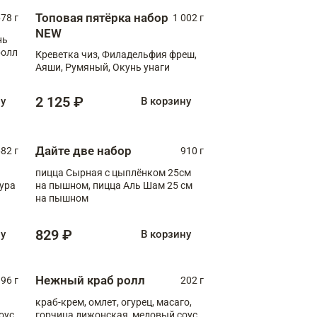
Топовая пятёрка набор
78 г
1 002 г
NEW
нь
ролл
Креветка чиз, Филадельфия фреш,
Аяши, Румяный, Окунь унаги
2 125 ₽
ну
В корзину
Дайте две набор
82 г
910 г
пицца Сырная с цыплёнком 25см
пура
на пышном, пицца Аль Шам 25 см
на пышном
829 ₽
ну
В корзину
Нежный краб ролл
96 г
202 г
краб-крем, омлет, огурец, масаго,
оус,
горчица дижонская, медовый соус