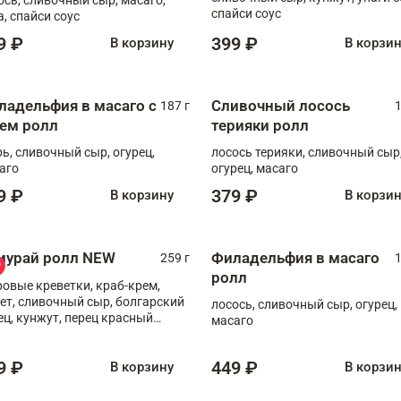
спайси соус
а, спайси соус
9 ₽
399 ₽
В корзину
В корзи
ладельфия в масаго с
Сливочный лосось
187 г
1
рем ролл
терияки ролл
рь, сливочный сыр, огурец,
лосось терияки, сливочный сыр
аго
огурец, масаго
9 ₽
379 ₽
В корзину
В корзи
мурай ролл NEW
Филадельфия в масаго
259 г
1
ролл
ровые креветки, краб-крем,
ет, сливочный сыр, болгарский
лосось, сливочный сыр, огурец,
ец, кунжут, перец красный
масаго
отый, масаго, шеф-соус
9 ₽
449 ₽
В корзину
В корзи