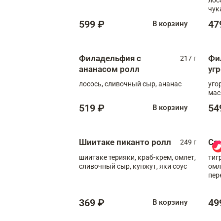
чук
599 ₽
47
В корзину
Филадельфия с
Фи
217 г
ананасом ролл
уг
лосось, сливочный сыр, ананас
уго
мас
519 ₽
54
В корзину
Шиитаке пиканто ролл
Са
249 г
шиитаке терияки, краб-крем, омлет,
тиг
сливочный сыр, кунжут, яки соус
омл
пер
мол
369 ₽
49
В корзину