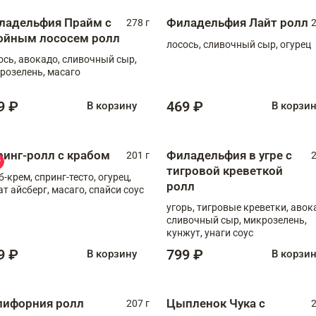
ладельфия Прайм с
Филадельфия Лайт ролл
278 г
2
ойным лососем ролл
лосось, сливочный сыр, огурец
ось, авокадо, сливочный сыр,
розелень, масаго
9 ₽
469 ₽
В корзину
В корзи
ринг-ролл с крабом
Филадельфия в угре с
201 г
2
тигровой креветкой
б-крем, спринг-тесто, огурец,
ролл
ат айсберг, масаго, спайси соус
угорь, тигровые креветки, авок
сливочный сыр, микрозелень,
кунжут, унаги соус
9 ₽
799 ₽
В корзину
В корзи
лифорния ролл
Цыпленок Чука с
207 г
2