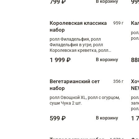
799 ₽
99
В корзину
Королевская классика
Ка
959 г
набор
рол
рол
ролл Филадельфия, ролл
Филадельфия в угре, ролл
Королевская креветка, ролл
Калифорния
1 999 ₽
88
В корзину
Вегетарианский сет
Хо
356 г
набор
NE
ролл Овощной XL, ролл с огурцом,
рол
суши Чука 2 шт.
зап
рол
599 ₽
1 
В корзину