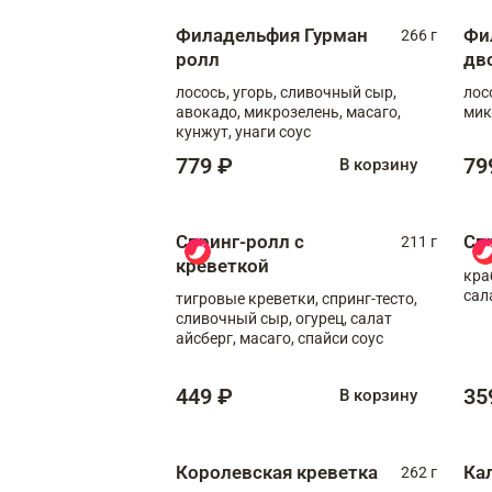
Филадельфия Гурман
Фи
266 г
ролл
дв
лосось, угорь, сливочный сыр,
лос
авокадо, микрозелень, масаго,
мик
кунжут, унаги соус
779 ₽
79
В корзину
Спринг-ролл с
Сп
211 г
креветкой
кра
сал
тигровые креветки, спринг-тесто,
сливочный сыр, огурец, салат
айсберг, масаго, спайси соус
449 ₽
35
В корзину
Королевская креветка
Ка
262 г