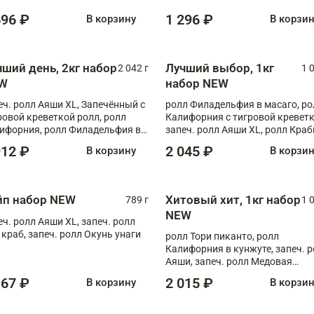
696 ₽
1 296 ₽
В корзину
В корзи
чший день, 2кг набор
Лучший выбор, 1кг
2 042 г
1 
W
набор NEW
еч. ролл Аяши XL, Запечённый с
ролл Филадельфия в масаго, ро
ровой креветкой ролл, ролл
Калифорния с тигровой креветк
ифорния, ролл Филадельфия в
запеч. ролл Аяши XL, ролл Краб
аго, запеч. ролл Румяный XL,
запеч. ролл Лосось терияки
912 ₽
2 045 ₽
В корзину
В корзи
еч. ролл Моцарелломания, ролл
ная креветка XL, запеч. ролл
ный XL
йп набор NEW
Хитовый хит, 1кг набор
789 г
1 
NEW
еч. ролл Аяши XL, запеч. ролл
 краб, запеч. ролл Окунь унаги
ролл Тори пиканто, ролл
Калифорния в кунжуте, запеч. 
Аяши, запеч. ролл Медовая
креветка, ролл Филадельфия с
167 ₽
2 015 ₽
В корзину
В корзи
чукой