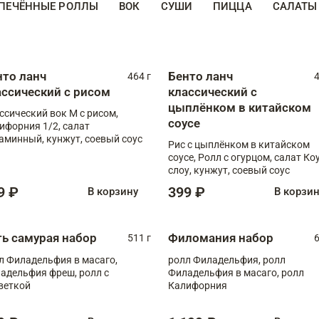
ПЕЧЁННЫЕ РОЛЛЫ
ВОК
СУШИ
ПИЦЦА
САЛАТЫ
нто ланч
Бенто ланч
464 г
4
ассический с рисом
классический с
цыплёнком в китайском
ссический вок М с рисом,
соусе
ифорния 1/2, салат
аминный, кунжут, соевый соус
Рис с цыплёнком в китайском
соусе, Ролл с огурцом, салат Ко
слоу, кунжут, соевый соус
9 ₽
399 ₽
В корзину
В корзи
ть самурая набор
Филомания набор
511 г
6
л Филадельфия в масаго,
ролл Филадельфия, ролл
адельфия фреш, ролл с
Филадельфия в масаго, ролл
веткой
Калифорния