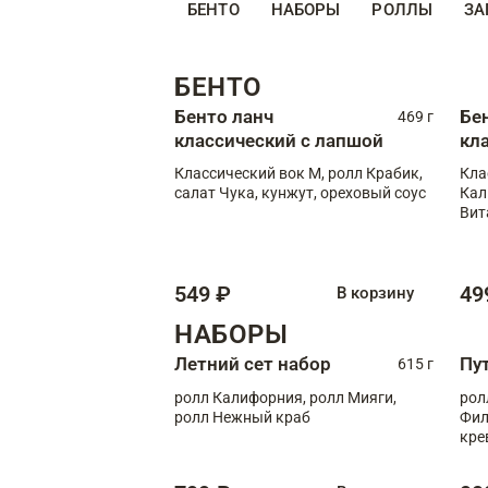
БЕНТО
НАБОРЫ
РОЛЛЫ
ЗА
БЕНТО
Бенто ланч
Бе
469 г
классический с лапшой
кл
Классический вок М, ролл Крабик,
Кла
салат Чука, кунжут, ореховый соус
Кал
Вит
549 ₽
49
В корзину
НАБОРЫ
Летний сет набор
Пу
615 г
ролл Калифорния, ролл Мияги,
рол
ролл Нежный краб
Фил
кре