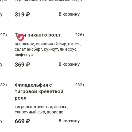
319 ₽
ну
В корзину
Тори пиканто ролл
97 г
226 г
цыпленок, сливочный сыр, омлет,
салат айсберг, кунжут, яки соус,
,
шеф-соус
369 ₽
ну
В корзину
Филадельфия с
82 г
232 г
тигровой креветкой
ролл
тигровые креветки, лосось,
сливочный сыр, авокадо
669 ₽
ну
В корзину