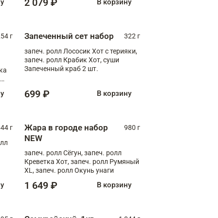
2 079 ₽
ну
В корзину
Запеченный сет набор
254 г
322 г
запеч. ролл Лососик Хот с терияки,
запеч. ролл Крабик Хот, суши
Запеченный краб 2 шт.
ка
ролл
699 ₽
ну
В корзину
Жара в городе набор
44 г
980 г
NEW
олл
запеч. ролл Сёгун, запеч. ролл
Креветка Хот, запеч. ролл Румяный
XL, запеч. ролл Окунь унаги
1 649 ₽
ну
В корзину