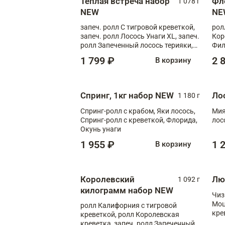
Теплая встреча набор
Фл
1 078 г
NEW
NE
запеч. ролл С тигровой креветкой,
рол
запеч. ролл Лосось Унаги XL, запеч.
Кор
ролл Запеченный лосось терияки,
Фил
запеч. ролл Румяный XL
Лос
1 799 ₽
2 
В корзину
Тиг
зап
Спринг, 1кг набор NEW
Ло
1 180 г
Спринг-ролл с крабом, Яки лосось,
Мия
Спринг-ролл с креветкой, Флорида,
лос
Окунь унаги
1 955 ₽
1 
В корзину
Королевский
Лю
1 092 г
килограмм набор NEW
Чиз
Моц
ролл Калифорния с тигровой
кре
креветкой, ролл Королевская
креветка, запеч. ролл Запеченный