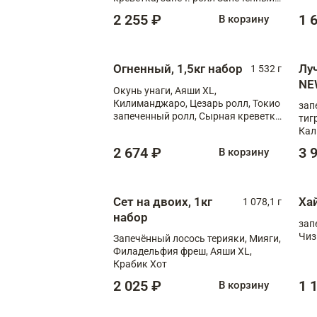
лосось терияки, запеч. ролл Аяши
2 255 ₽
1 
В корзину
XL, запеч. ролл Крабик Хот
Огненный, 1,5кг набор
Лу
1 532 г
NE
Окунь унаги, Аяши XL,
Килиманджаро, Цезарь ролл, Токио
зап
запеченный ролл, Сырная креветка
тиг
XL
Кал
мас
2 674 ₽
3 
В корзину
зап
Сыр
Сыр
Сет на двоих, 1кг
Ха
1 078,1 г
набор
зап
Чиз
Запечённый лосось терияки, Мияги,
Филадельфия фреш, Аяши XL,
Крабик Хот
2 025 ₽
1 
В корзину