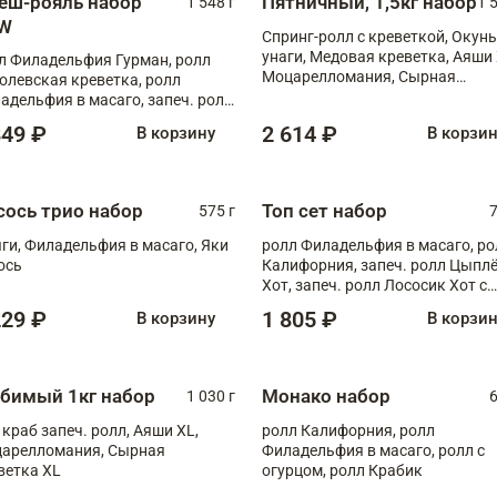
еш-рояль набор
Пятничный, 1,5кг набор
1 548 г
1 
W
Спринг-ролл с креветкой, Окунь
унаги, Медовая креветка, Аяши 
л Филадельфия Гурман, ролл
Моцарелломания, Сырная
олевская креветка, ролл
креветка XL
адельфия в масаго, запеч. ролл
ось Унаги XL, запеч. ролл
849 ₽
2 614 ₽
В корзину
В корзи
ровая креветка с моцареллой,
еч. ролл Эби краб с лососем
сось трио набор
Топ сет набор
575 г
7
ги, Филадельфия в масаго, Яки
ролл Филадельфия в масаго, ро
ось
Калифорния, запеч. ролл Цыпл
Хот, запеч. ролл Лососик Хот с
терияки , запеч. ролл Крабик Хо
229 ₽
1 805 ₽
В корзину
В корзи
бимый 1кг набор
Монако набор
1 030 г
6
 краб запеч. ролл, Аяши XL,
ролл Калифорния, ролл
арелломания, Сырная
Филадельфия в масаго, ролл с
ветка XL
огурцом, ролл Крабик