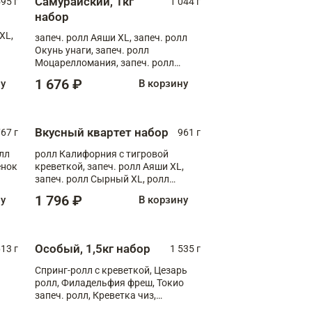
Самурайский, 1кг
595 г
1 044 г
набор
XL,
запеч. ролл Аяши XL, запеч. ролл
Окунь унаги, запеч. ролл
Моцарелломания, запеч. ролл
Килиманджаро
1 676 ₽
ну
В корзину
Вкусный квартет набор
67 г
961 г
лл
ролл Калифорния с тигровой
ёнок
креветкой, запеч. ролл Аяши XL,
запеч. ролл Сырный XL, ролл
т
Калифорния
1 796 ₽
ну
В корзину
Особый, 1,5кг набор
13 г
1 535 г
Спринг-ролл с креветкой, Цезарь
ролл, Филадельфия фреш, Токио
запеч. ролл, Креветка чиз,
Запечённый лосось терияки,