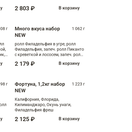
Флорида
2 803 ₽
ну
В корзину
Много вкуса набор
008 г
1 062 г
NEW
лл
ролл Филадельфия в угре, ролл
ой,
Филадельфия, запеч. ролл Пиканто
ик,
с креветкой и лососем, запеч. ролл
С тигровой креветкой
2 179 ₽
ну
В корзину
Фортуна, 1,2кг набор
098 г
1 223 г
NEW
Калифорния, Флорида,
ролл
Килиманджаро, Окунь унаги,
Филадельфия фреш
2 125 ₽
ну
В корзину