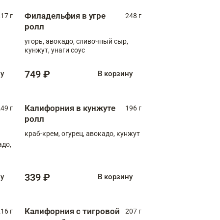
Филадельфия в угре
17 г
248 г
ролл
угорь, авокадо, сливочный сыр,
кунжут, унаги соус
749 ₽
ну
В корзину
Калифорния в кунжуте
49 г
196 г
ролл
краб-крем, огурец, авокадо, кунжут
адо,
339 ₽
ну
В корзину
Калифорния с тигровой
16 г
207 г