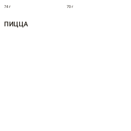
74 г
70 г
ПИЦЦА