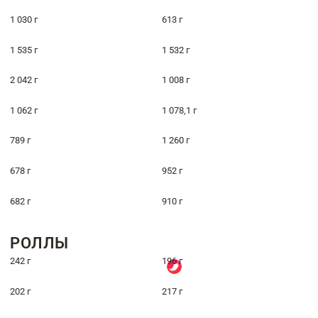
1 030 г
613 г
1 535 г
1 532 г
2 042 г
1 008 г
1 062 г
1 078,1 г
789 г
1 260 г
678 г
952 г
682 г
910 г
РОЛЛЫ
242 г
196 г
202 г
217 г