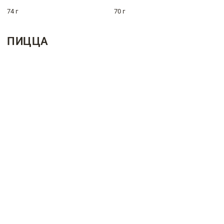
74 г
70 г
ПИЦЦА