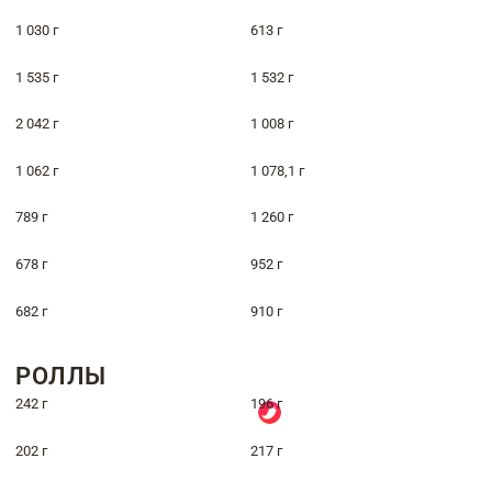
1 030 г
613 г
1 535 г
1 532 г
2 042 г
1 008 г
1 062 г
1 078,1 г
789 г
1 260 г
678 г
952 г
682 г
910 г
РОЛЛЫ
242 г
196 г
202 г
217 г