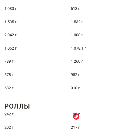
1 030 г
613 г
1 535 г
1 532 г
2 042 г
1 008 г
1 062 г
1 078,1 г
789 г
1 260 г
678 г
952 г
682 г
910 г
РОЛЛЫ
242 г
196 г
202 г
217 г