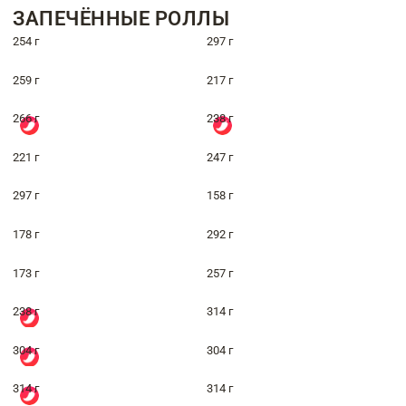
ЗАПЕЧЁННЫЕ РОЛЛЫ
254 г
297 г
259 г
217 г
266 г
238 г
221 г
247 г
297 г
158 г
178 г
292 г
173 г
257 г
238 г
314 г
304 г
304 г
314 г
314 г