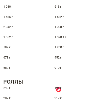
1 030 г
613 г
1 535 г
1 532 г
2 042 г
1 008 г
1 062 г
1 078,1 г
789 г
1 260 г
678 г
952 г
682 г
910 г
РОЛЛЫ
242 г
196 г
202 г
217 г