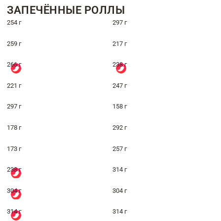
ЗАПЕЧЁННЫЕ РОЛЛЫ
254 г
297 г
259 г
217 г
266 г
238 г
221 г
247 г
297 г
158 г
178 г
292 г
173 г
257 г
238 г
314 г
304 г
304 г
314 г
314 г