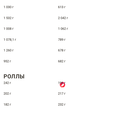
1 030 г
613 г
1 532 г
2 042 г
1 008 г
1 062 г
1 078,1 г
789 г
1 260 г
678 г
952 г
682 г
РОЛЛЫ
242 г
196 г
202 г
217 г
182 г
232 г