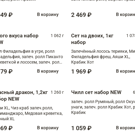
XL
049 ₽
2 469 ₽
В корзину
В корзи
ого вкуса набор
Сет на двоих, 1кг
1 062 г
1 07
W
набор
л Филадельфия в угре, ролл
Запечённый лосось терияки, Ми
адельфия, запеч. ролл Пиканто
Филадельфия фреш, Аяши XL,
реветкой и лососем, запеч. ролл
Крабик Хот
игровой креветкой
179 ₽
1 969 ₽
В корзину
В корзи
асный дракон, 1,2кг
Чилл сет набор NEW
1 260 г
6
бор NEW
запеч. ролл Румяный, ролл Оку
унаги, запеч. ролл Крабик Хот, 
и XL, Чиз краб запеч.ролл,
Крабик
иманджаро, Медовая креветка,
ный XL
069 ₽
1 059 ₽
В корзину
В корзи