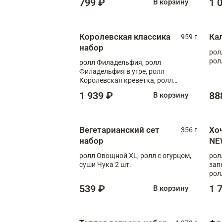
799 ₽
1 
В корзину
Королевская классика
Ка
959 г
набор
рол
рол
ролл Филадельфия, ролл
Филадельфия в угре, ролл
Королевская креветка, ролл
Калифорния
1 939 ₽
88
В корзину
Вегетарианский сет
Хо
356 г
набор
NE
ролл Овощной XL, ролл с огурцом,
рол
суши Чука 2 шт.
зап
рол
539 ₽
1 
В корзину