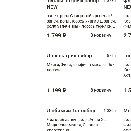
Теплая встреча набор
Фл
1 078 г
NEW
NE
запеч. ролл С тигровой креветкой,
рол
запеч. ролл Лосось Унаги XL, запеч.
Кор
ролл Запеченный лосось терияки,
Фил
запеч. ролл Румяный XL
Лос
1 799 ₽
2 
В корзину
Тиг
зап
Лосось трио набор
То
575 г
Мияги, Филадельфия в масаго, Яки
рол
лосось
Кал
Хот
тер
1 199 ₽
1 
В корзину
Любимый 1кг набор
Мо
1 030 г
Чиз краб запеч. ролл, Аяши XL,
рол
Моцарелломания, Сырная
Фил
креветка XL
огу