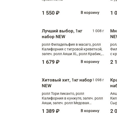
1 550 ₽
1 
В корзину
Лучший выбор, 1кг
Мн
1 008 г
набор NEW
NE
ролл Филадельфия в масаго, ролл
рол
Калифорния с тигровой креветкой,
Фил
запеч. ролл Аяши XL, ролл Крабик,
с к
запеч. ролл Лосось терияки
С т
1 679 ₽
2 
В корзину
Хитовый хит, 1кг набор
Кр
1 098 г
NEW
на
ролл Тори пиканто, ролл
Аяш
Калифорния в кунжуте, запеч. ролл
Кил
Аяши, запеч. ролл Медовая
Сыр
креветка, ролл Филадельфия с
1 389 ₽
2 
В корзину
чукой