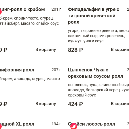
ринг-ролл с крабом
Филадельфия в угре с
201 г
2
тигровой креветкой
б-крем, спринг-тесто, огурец,
ролл
ат айсберг, масаго, спайси соус
угорь, тигровые креветки, авок
сливочный сыр, микрозелень,
кунжут, унаги соус
9 ₽
828 ₽
В корзину
В корзи
лифорния ролл
Цыпленок Чука с
207 г
2
ореховым соусом ролл
б-крем, авокадо, огурец, масаго
цыпленок, чука, сливочный сыр
авокадо, болгарский перец, кун
ореховый соус
9 ₽
424 ₽
В корзину
В корзи
ощной XL ролл
Спайси лосось ролл
194 г
2