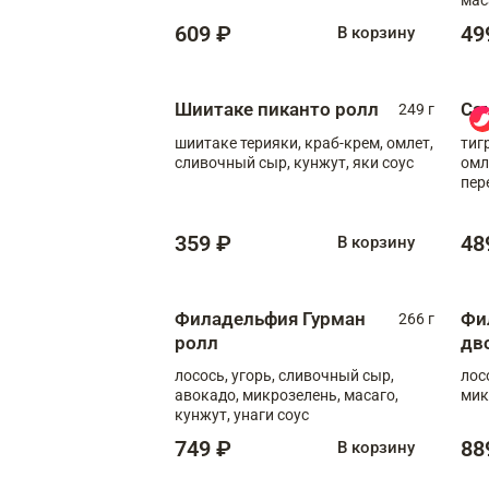
609 ₽
49
В корзину
Шиитаке пиканто ролл
Са
249 г
шиитаке терияки, краб-крем, омлет,
тиг
сливочный сыр, кунжут, яки соус
омл
пер
мол
359 ₽
48
В корзину
Филадельфия Гурман
Фи
266 г
ролл
дв
лосось, угорь, сливочный сыр,
лос
авокадо, микрозелень, масаго,
мик
кунжут, унаги соус
749 ₽
88
В корзину