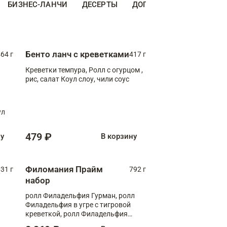
БИЗНЕС-ЛАНЧИ
ДЕСЕРТЫ
ДОПОЛНИТЕЛЬНО
НА
Бенто ланч с креветками
64 г
417 г
Креветки темпура, Ролл с огурцом ,
рис, салат Коул слоу, чили соус
ул
479 ₽
ну
В корзину
Филомания Прайм
31 г
792 г
набор
ролл Филадельфия Гурман, ролл
Филадельфия в угре с тигровой
креветкой, ролл Филадельфия
Прайм с двойным лососем