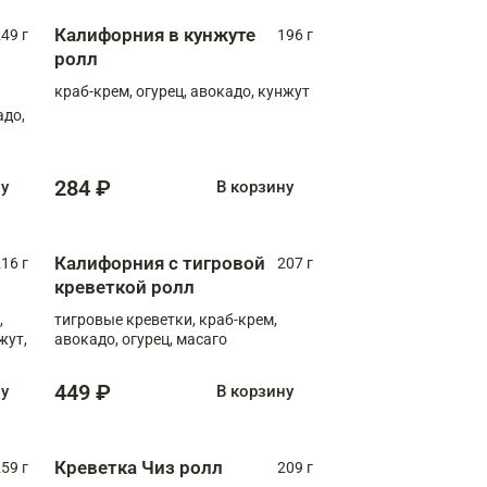
Калифорния в кунжуте
49 г
196 г
ролл
краб-крем, огурец, авокадо, кунжут
адо,
284 ₽
ну
В корзину
Калифорния с тигровой
16 г
207 г
креветкой ролл
,
тигровые креветки, краб-крем,
жут,
авокадо, огурец, масаго
449 ₽
ну
В корзину
Креветка Чиз ролл
59 г
209 г