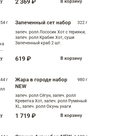
2 369 ₽
ну
В корзину
Запеченный сет набор
254 г
322 г
запеч. ролл Лососик Хот с терияки,
запеч. ролл Крабик Хот, суши
Запеченный краб 2 шт.
ка
ролл
619 ₽
ну
В корзину
Жара в городе набор
44 г
980 г
NEW
олл
запеч. ролл Сёгун, запеч. ролл
Креветка Хот, запеч. ролл Румяный
XL, запеч. ролл Окунь унаги
1 719 ₽
ну
В корзину