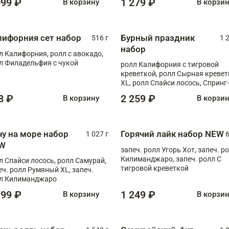
099 ₽
1 279 ₽
В корзину
В корзи
лифорния сет набор
Бурный праздник
516 г
1 
набор
л Калифорния, ролл с авокадо,
л Филадельфия с чукой
ролл Калифорния с тигровой
креветкой, ролл Сырная кревет
XL, ролл Спайси лосось, Спринг-
ролл с угрем и лососем, запеч. 
8 ₽
2 259 ₽
В корзину
В корзи
Медовая креветка
чу на море набор
Горячий лайк набор NEW
1 027 г
6
W
запеч. ролл Угорь Хот, запеч. р
Килиманджаро, запеч. ролл С
л Спайси лосось, ролл Самурай,
тигровой креветкой
еч. ролл Румяный XL, запеч.
л Килиманджаро
799 ₽
1 249 ₽
В корзину
В корзи