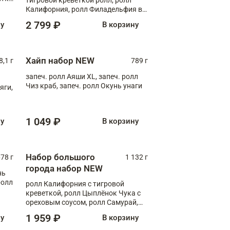
Калифорния, ролл Филадельфия в
масаго, запеч. ролл Румяный XL,
2 799 ₽
ну
В корзину
запеч. ролл Моцарелломания, ролл
Сырная креветка XL, запеч. ролл
Сырный XL
Хайп набор NEW
8,1 г
789 г
запеч. ролл Аяши XL, запеч. ролл
Чиз краб, запеч. ролл Окунь унаги
яги,
1 049 ₽
ну
В корзину
Набор большого
78 г
1 132 г
города набор NEW
нь
ролл
ролл Калифорния с тигровой
креветкой, ролл Цыплёнок Чука с
ореховым соусом, ролл Самурай,
ролл Шиитаке пиканто, Спринг-
1 959 ₽
ну
В корзину
ролл с крабом