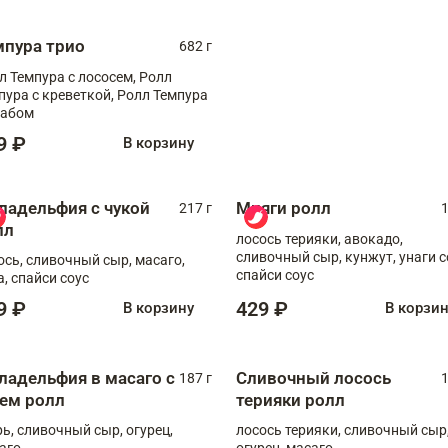
мпура трио
682 г
л Темпура с лососем, Ролл
пура с креветкой, Ролл Темпура
рабом
9 ₽
В корзину
ладельфия с чукой
Мияги ролл
217 г
1
лл
лосось терияки, авокадо,
сливочный сыр, кунжут, унаги с
ось, сливочный сыр, масаго,
спайси соус
а, спайси соус
9 ₽
429 ₽
В корзину
В корзи
ладельфия в масаго с
Сливочный лосось
187 г
1
рем ролл
терияки ролл
рь, сливочный сыр, огурец,
лосось терияки, сливочный сыр
аго
огурец, масаго