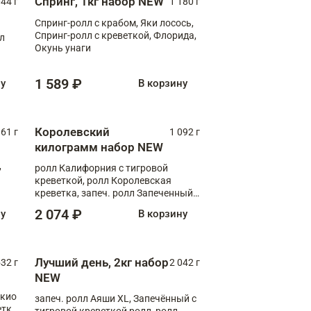
Спринг, 1кг набор NEW
044 г
1 180 г
Спринг-ролл с крабом, Яки лосось,
Спринг-ролл с креветкой, Флорида,
лл
Окунь унаги
1 589 ₽
ну
В корзину
Королевский
61 г
1 092 г
килограмм набор NEW
,
ролл Калифорния с тигровой
креветкой, ролл Королевская
креветка, запеч. ролл Запеченный
лосось терияки, запеч. ролл Аяши
2 074 ₽
ну
В корзину
XL, запеч. ролл Крабик Хот
Лучший день, 2кг набор
532 г
2 042 г
NEW
окио
запеч. ролл Аяши XL, Запечённый с
етка
тигровой креветкой ролл, ролл