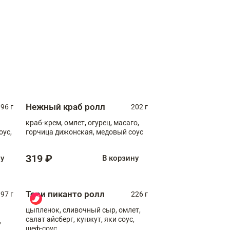
Нежный краб ролл
96 г
202 г
краб-крем, омлет, огурец, масаго,
оус,
горчица дижонская, медовый соус
319 ₽
ну
В корзину
Тори пиканто ролл
97 г
226 г
цыпленок, сливочный сыр, омлет,
салат айсберг, кунжут, яки соус,
,
шеф-соус