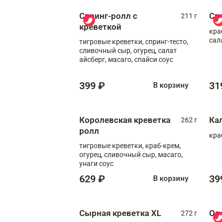
Спринг-ролл с
Сп
211 г
креветкой
кра
сал
тигровые креветки, спринг-тесто,
сливочный сыр, огурец, салат
айсберг, масаго, спайси соус
399 ₽
31
В корзину
Королевская креветка
Ка
262 г
ролл
кра
тигровые креветки, краб-крем,
огурец, сливочный сыр, масаго,
унаги соус
629 ₽
39
В корзину
Сырная креветка XL
Ов
272 г