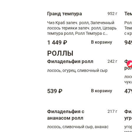
Гранд темпура
Те
952 г
Чиз Краб запеч. ролл, Запеченный
Рол
лосось терияки запеч. ролл, Цезарь
Тем
темпура ролл, Ролл Темпура с
с к
креветкой
1 449 ₽
94
В корзину
РОЛЛЫ
Филадельфия ролл
Фи
242 г
ро
лосось, огурец, сливочный сыр
лос
чук
539 ₽
47
В корзину
Филадельфия с
Фи
217 г
ананасом ролл
уг
лосось, сливочный сыр, ананас
уго
мас