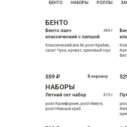
БЕНТО
НАБОРЫ
РОЛЛЫ
ЗА
БЕНТО
Бенто ланч
Бе
469 г
классический с лапшой
кл
Классический вок М, ролл Крабик,
Кла
салат Чука, кунжут, ореховый соус
Кал
Вит
559 ₽
52
В корзину
НАБОРЫ
Летний сет набор
Пу
615 г
ролл Калифорния, ролл Мияги,
рол
ролл Нежный краб
Фил
кре