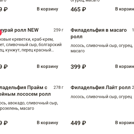
9 ₽
465 ₽
В корзину
В корзи
мурай ролл NEW
Филадельфия в масаго
259 г
1
ролл
ровые креветки, краб-крем,
ет, сливочный сыр, болгарский
лосось, сливочный сыр, огурец,
ец, кунжут, перец красный
масаго
отый, масаго, шеф-соус
9 ₽
399 ₽
В корзину
В корзи
ладельфия Прайм с
Филадельфия Лайт ролл
278 г
2
ойным лососем ролл
лосось, сливочный сыр, огурец
ось, авокадо, сливочный сыр,
розелень, масаго
9 ₽
449 ₽
В корзину
В корзи