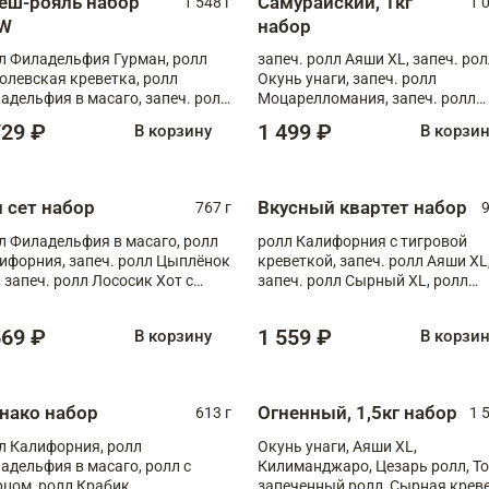
еш-рояль набор
Самурайский, 1кг
1 548 г
1 
W
набор
л Филадельфия Гурман, ролл
запеч. ролл Аяши XL, запеч. ро
олевская креветка, ролл
Окунь унаги, запеч. ролл
адельфия в масаго, запеч. ролл
Моцарелломания, запеч. ролл
ось Унаги XL, запеч. ролл
Килиманджаро
729 ₽
1 499 ₽
В корзину
В корзи
ровая креветка с моцареллой,
еч. ролл Эби краб с лососем
п сет набор
Вкусный квартет набор
767 г
9
л Филадельфия в масаго, ролл
ролл Калифорния с тигровой
ифорния, запеч. ролл Цыплёнок
креветкой, запеч. ролл Аяши XL
, запеч. ролл Лососик Хот с
запеч. ролл Сырный XL, ролл
ияки , запеч. ролл Крабик Хот
Калифорния
569 ₽
1 559 ₽
В корзину
В корзи
нако набор
Огненный, 1,5кг набор
613 г
1 
л Калифорния, ролл
Окунь унаги, Аяши XL,
адельфия в масаго, ролл с
Килиманджаро, Цезарь ролл, Т
рцом, ролл Крабик
запеченный ролл, Сырная крев