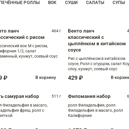
ПЕЧЁННЫЕ РОЛЛЫ
ВОК
СУШИ
САЛАТЫ
СУПЫ
нто ланч
Бенто ланч
464 г
4
ассический с рисом
классический с
цыплёнком в китайском
ссический вок М с рисом,
соусе
ифорния 1/2, салат
аминный, кунжут, соевый соус
Рис с цыплёнком в китайском
соусе, Ролл с огурцом, салат Ко
слоу, кунжут, соевый соус
9 ₽
429 ₽
В корзину
В корзи
ть самурая набор
Филомания набор
511 г
6
л Филадельфия в масаго,
ролл Филадельфия, ролл
адельфия фреш, ролл с
Филадельфия в масаго, ролл
веткой
Калифорния