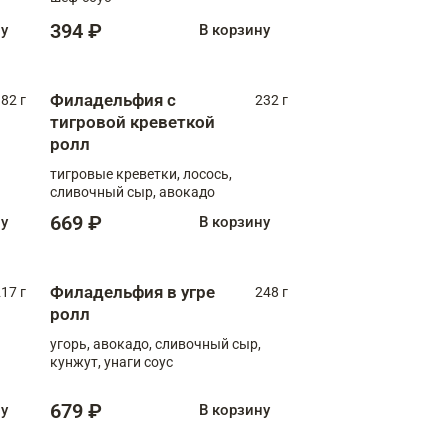
394 ₽
ну
В корзину
Филадельфия с
82 г
232 г
тигровой креветкой
ролл
тигровые креветки, лосось,
сливочный сыр, авокадо
669 ₽
ну
В корзину
Филадельфия в угре
17 г
248 г
ролл
угорь, авокадо, сливочный сыр,
кунжут, унаги соус
679 ₽
ну
В корзину