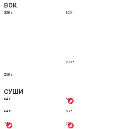
ВОК
320 г
320 г
230 г
250 г
СУШИ
64 г
66 г
64 г
60 г
74 г
70 г