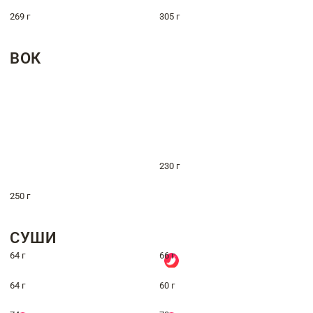
269 г
305 г
ВОК
230 г
250 г
СУШИ
64 г
66 г
64 г
60 г