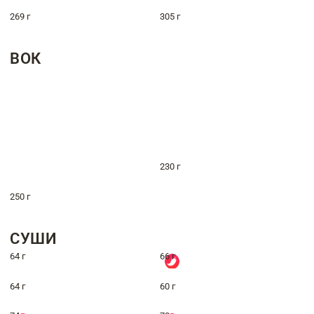
269 г
305 г
ВОК
230 г
250 г
СУШИ
64 г
66 г
64 г
60 г