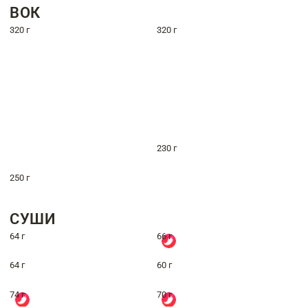
ВОК
320 г
320 г
230 г
250 г
СУШИ
64 г
66 г
64 г
60 г
74 г
70 г