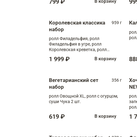
799 ₽
99
В корзину
Королевская классика
Ка
959 г
набор
рол
рол
ролл Филадельфия, ролл
Филадельфия в угре, ролл
Королевская креветка, ролл
Калифорния
1 999 ₽
88
В корзину
Вегетарианский сет
Хо
356 г
набор
NE
ролл Овощной XL, ролл с огурцом,
рол
суши Чука 2 шт.
зап
рол
619 ₽
1 
В корзину