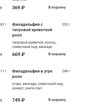
369 ₽
ну
В корзину
Филадельфия с
82 г
232 г
тигровой креветкой
ролл
тигровые креветки, лосось,
сливочный сыр, авокадо
669 ₽
ну
В корзину
Филадельфия в угре
17 г
248 г
ролл
угорь, авокадо, сливочный сыр,
кунжут, унаги соус
749 ₽
ну
В корзину