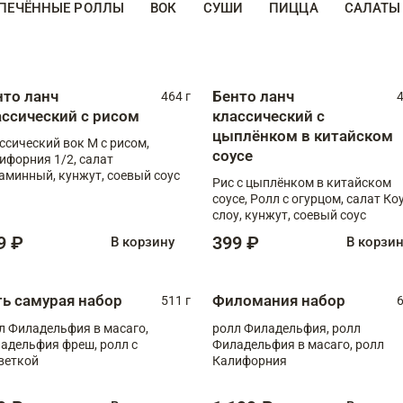
ПЕЧЁННЫЕ РОЛЛЫ
ВОК
СУШИ
ПИЦЦА
САЛАТЫ
нто ланч
Бенто ланч
464 г
4
ассический с рисом
классический с
цыплёнком в китайском
ссический вок М с рисом,
соусе
ифорния 1/2, салат
аминный, кунжут, соевый соус
Рис с цыплёнком в китайском
соусе, Ролл с огурцом, салат Ко
слоу, кунжут, соевый соус
9 ₽
399 ₽
В корзину
В корзи
ть самурая набор
Филомания набор
511 г
6
л Филадельфия в масаго,
ролл Филадельфия, ролл
адельфия фреш, ролл с
Филадельфия в масаго, ролл
веткой
Калифорния