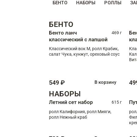
БЕНТО
НАБОРЫ
РОЛЛЫ
ЗА
БЕНТО
Бенто ланч
Бе
469 г
классический с лапшой
кл
Классический вок М, ролл Крабик,
Кла
салат Чука, кунжут, ореховый соус
Кал
Вит
549 ₽
49
В корзину
НАБОРЫ
Летний сет набор
Пу
615 г
ролл Калифорния, ролл Мияги,
рол
ролл Нежный краб
Фил
кре