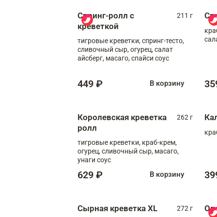
Спринг-ролл с
Сп
211 г
креветкой
кра
сал
тигровые креветки, спринг-тесто,
сливочный сыр, огурец, салат
айсберг, масаго, спайси соус
449 ₽
35
В корзину
Королевская креветка
Ка
262 г
ролл
кра
тигровые креветки, краб-крем,
огурец, сливочный сыр, масаго,
унаги соус
629 ₽
39
В корзину
Сырная креветка XL
Ов
272 г