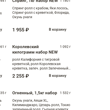
Спринг, 1кг набор NEW
044 г
1 180 г
Спринг-ролл с крабом, Яки лосось,
Спринг-ролл с креветкой, Флорида,
лл
Окунь унаги
1 955 ₽
ну
В корзину
Королевский
61 г
1 092 г
килограмм набор NEW
,
ролл Калифорния с тигровой
креветкой, ролл Королевская
креветка, запеч. ролл Запеченный
лосось терияки, запеч. ролл Аяши
2 255 ₽
ну
В корзину
XL, запеч. ролл Крабик Хот
Огненный, 1,5кг набор
535 г
1 532 г
ь
Окунь унаги, Аяши XL,
о
Килиманджаро, Цезарь ролл, Токио
запеченный ролл, Сырная креветка