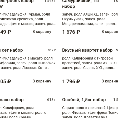
еш-рояль набор
Самурайский, 1кг
1 548 г
1 
W
набор
л Филадельфия Гурман, ролл
запеч. ролл Аяши XL, запеч. ро
олевская креветка, ролл
Окунь унаги, запеч. ролл
адельфия в масаго, запеч. ролл
Моцарелломания, запеч. ролл
ось Унаги XL, запеч. ролл
Килиманджаро
849 ₽
1 676 ₽
В корзину
В корзи
ровая креветка с моцареллой,
еч. ролл Эби краб с лососем
п сет набор
Вкусный квартет набор
767 г
9
л Филадельфия в масаго, ролл
ролл Калифорния с тигровой
ифорния, запеч. ролл Цыплёнок
креветкой, запеч. ролл Аяши XL
, запеч. ролл Лососик Хот с
запеч. ролл Сырный XL, ролл
ияки , запеч. ролл Крабик Хот
Калифорния
805 ₽
1 796 ₽
В корзину
В корзи
нако набор
Особый, 1,5кг набор
613 г
1 
л Калифорния, ролл
Спринг-ролл с креветкой, Цезар
адельфия в масаго, ролл с
ролл, Филадельфия фреш, Токи
рцом, ролл Крабик
запеч. ролл, Креветка чиз,