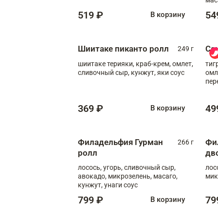
519 ₽
54
В корзину
Шиитаке пиканто ролл
Са
249 г
шиитаке терияки, краб-крем, омлет,
тиг
сливочный сыр, кунжут, яки соус
омл
пер
мол
369 ₽
49
В корзину
Филадельфия Гурман
Фи
266 г
ролл
дв
лосось, угорь, сливочный сыр,
лос
авокадо, микрозелень, масаго,
мик
кунжут, унаги соус
799 ₽
79
В корзину