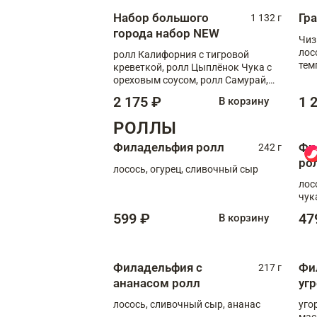
Набор большого
Гр
1 132 г
города набор NEW
Чиз
лос
ролл Калифорния с тигровой
тем
креветкой, ролл Цыплёнок Чука с
кре
ореховым соусом, ролл Самурай,
ролл Шиитаке пиканто, Спринг-
2 175 ₽
1 
В корзину
ролл с крабом
РОЛЛЫ
Филадельфия ролл
Фи
242 г
ро
лосось, огурец, сливочный сыр
лос
чук
599 ₽
47
В корзину
Филадельфия с
Фи
217 г
ананасом ролл
уг
лосось, сливочный сыр, ананас
уго
мас