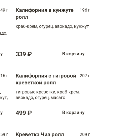
Калифорния в кунжуте
49 г
196 г
ролл
краб-крем, огурец, авокадо, кунжут
адо,
339 ₽
ну
В корзину
Калифорния с тигровой
16 г
207 г
креветкой ролл
,
тигровые креветки, краб-крем,
жут,
авокадо, огурец, масаго
499 ₽
ну
В корзину
Креветка Чиз ролл
59 г
209 г