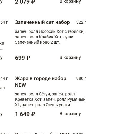
2 079 ₽
ну
В корзину
Запеченный сет набор
254 г
322 г
запеч. ролл Лососик Хот с терияки,
запеч. ролл Крабик Хот, суши
Запеченный краб 2 шт.
ка
ролл
699 ₽
ну
В корзину
Жара в городе набор
44 г
980 г
NEW
олл
запеч. ролл Сёгун, запеч. ролл
Креветка Хот, запеч. ролл Румяный
XL, запеч. ролл Окунь унаги
1 649 ₽
ну
В корзину