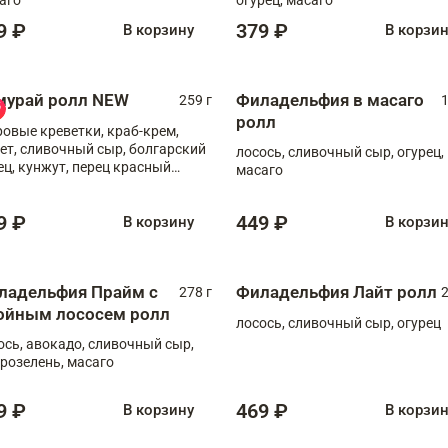
9 ₽
379 ₽
В корзину
В корзи
мурай ролл NEW
Филадельфия в масаго
259 г
1
ролл
ровые креветки, краб-крем,
ет, сливочный сыр, болгарский
лосось, сливочный сыр, огурец,
ец, кунжут, перец красный
масаго
отый, масаго, шеф-соус
9 ₽
449 ₽
В корзину
В корзи
ладельфия Прайм с
Филадельфия Лайт ролл
278 г
2
ойным лососем ролл
лосось, сливочный сыр, огурец
ось, авокадо, сливочный сыр,
розелень, масаго
9 ₽
469 ₽
В корзину
В корзи