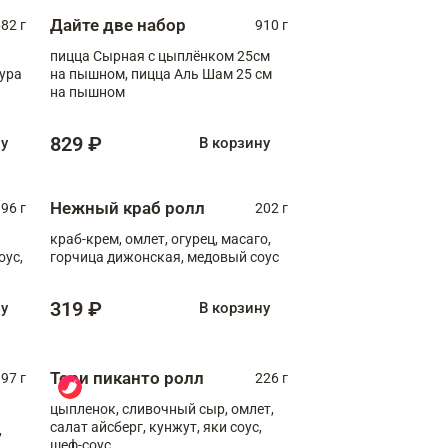
Дайте две набор
82 г
910 г
пицца Сырная с цыплёнком 25см
пура
на пышном, пицца Аль Шам 25 см
на пышном
829 ₽
ну
В корзину
Нежный краб ролл
96 г
202 г
краб-крем, омлет, огурец, масаго,
оус,
горчица дижонская, медовый соус
319 ₽
ну
В корзину
Тори пиканто ролл
97 г
226 г
цыпленок, сливочный сыр, омлет,
салат айсберг, кунжут, яки соус,
,
шеф-соус