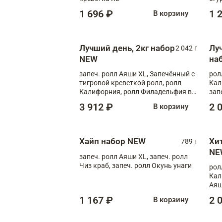
1 696 ₽
1 
В корзину
Лучший день, 2кг набор
Лу
2 042 г
NEW
на
запеч. ролл Аяши XL, Запечённый с
рол
тигровой креветкой ролл, ролл
Кал
Калифорния, ролл Филадельфия в
зап
масаго, запеч. ролл Румяный XL,
зап
3 912 ₽
2 
В корзину
запеч. ролл Моцарелломания, ролл
Сырная креветка XL, запеч. ролл
Сырный XL
Хайп набор NEW
Хи
789 г
NE
запеч. ролл Аяши XL, запеч. ролл
Чиз краб, запеч. ролл Окунь унаги
рол
Кал
Аяш
кре
1 167 ₽
2 
В корзину
чук