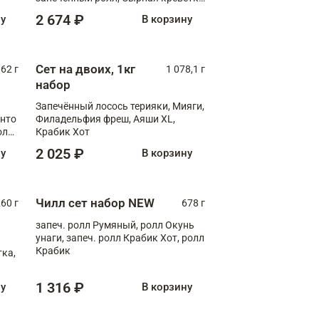
XL
2 674 ₽
ну
В корзину
Сет на двоих, 1кг
062 г
1 078,1 г
набор
Запечённый лосось терияки, Мияги,
анто
Филадельфия фреш, Аяши XL,
олл
Крабик Хот
2 025 ₽
ну
В корзину
Чилл сет набор NEW
260 г
678 г
запеч. ролл Румяный, ролл Окунь
унаги, запеч. ролл Крабик Хот, ролл
Крабик
ка,
1 316 ₽
ну
В корзину