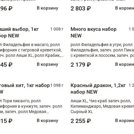
Запечённый лосось терияки,
296 ₽
2 803 ₽
В корзину
В корзи
Флорида
чший выбор, 1кг
Много вкуса набор
1 008 г
1 
бор NEW
NEW
л Филадельфия в масаго, ролл
ролл Филадельфия в угре, ролл
ифорния с тигровой креветкой,
Филадельфия, запеч. ролл Пик
еч. ролл Аяши XL, ролл Крабик,
с креветкой и лососем, запеч. р
еч. ролл Лосось терияки
С тигровой креветкой
045 ₽
2 179 ₽
В корзину
В корзи
товый хит, 1кг набор
Красный дракон, 1,2кг
1 098 г
1 
W
набор NEW
л Тори пиканто, ролл
Аяши XL, Чиз краб запеч.ролл,
ифорния в кунжуте, запеч. ролл
Килиманджаро, Медовая кревет
и, запеч. ролл Медовая
Сырный XL
ветка, ролл Филадельфия с
015 ₽
2 255 ₽
В корзину
В корзи
ой