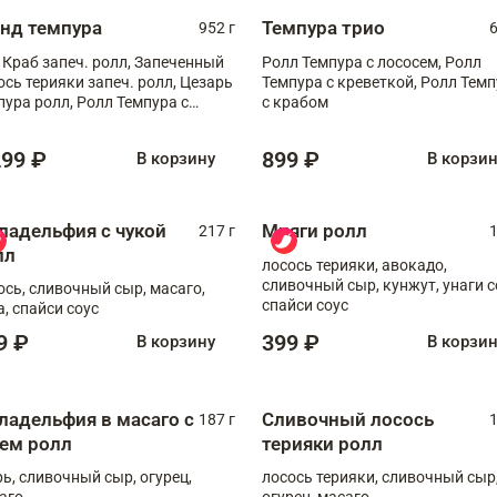
анд темпура
Темпура трио
952 г
6
 Краб запеч. ролл, Запеченный
Ролл Темпура с лососем, Ролл
ось терияки запеч. ролл, Цезарь
Темпура с креветкой, Ролл Тем
пура ролл, Ролл Темпура с
с крабом
веткой
299 ₽
899 ₽
В корзину
В корзи
ладельфия с чукой
Мияги ролл
217 г
1
лл
лосось терияки, авокадо,
сливочный сыр, кунжут, унаги с
ось, сливочный сыр, масаго,
спайси соус
а, спайси соус
9 ₽
399 ₽
В корзину
В корзи
ладельфия в масаго с
Сливочный лосось
187 г
1
рем ролл
терияки ролл
рь, сливочный сыр, огурец,
лосось терияки, сливочный сыр
аго
огурец, масаго