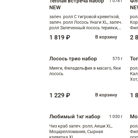
Теплая встреча набор
Фл
1 078 г
NEW
NE
запеч. ролл С тигровой креветкой,
рол
запеч. ролл Лосось Унаги XL, запеч.
Кор
ролл Запеченный лосось терияки,
Фил
запеч. ролл Румяный XL
Лос
1 819 ₽
2 
В корзину
Тиг
зап
Лосось трио набор
То
575 г
Мияги, Филадельфия в масаго, Яки
рол
лосось
Кал
Хот
тер
1 229 ₽
1 
В корзину
Любимый 1кг набор
Мо
1 030 г
Чиз краб запеч. ролл, Аяши XL,
рол
Моцарелломания, Сырная
Фил
креветка XL
огу