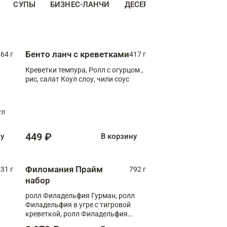
СУПЫ
БИЗНЕС-ЛАНЧИ
ДЕСЕРТЫ
ДОПОЛНИТЕ
Бенто ланч с креветками
64 г
417 г
Креветки темпура, Ролл с огурцом ,
рис, салат Коул слоу, чили соус
ул
449 ₽
ну
В корзину
Филомания Прайм
31 г
792 г
набор
ролл Филадельфия Гурман, ролл
Филадельфия в угре с тигровой
креветкой, ролл Филадельфия
Прайм с двойным лососем