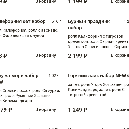
9 ₽
1 199 ₽
В корзину
В корзи
лифорния сет набор
Бурный праздник
516 г
1 
набор
л Калифорния, ролл с авокадо,
л Филадельфия с чукой
ролл Калифорния с тигровой
креветкой, ролл Сырная кревет
XL, ролл Спайси лосось, Спринг-
ролл с угрем и лососем, запеч. 
8 ₽
2 199 ₽
В корзину
В корзи
Медовая креветка
чу на море набор
Горячий лайк набор NEW
1 027 г
6
W
запеч. ролл Угорь Хот, запеч. р
Килиманджаро, запеч. ролл С
л Спайси лосось, ролл Самурай,
тигровой креветкой
еч. ролл Румяный XL, запеч.
л Килиманджаро
779 ₽
1 249 ₽
В корзину
В корзи