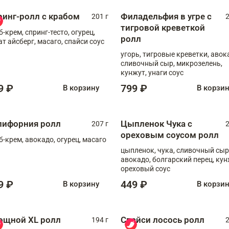
ринг-ролл с крабом
Филадельфия в угре с
201 г
2
тигровой креветкой
б-крем, спринг-тесто, огурец,
ролл
ат айсберг, масаго, спайси соус
угорь, тигровые креветки, авок
сливочный сыр, микрозелень,
кунжут, унаги соус
9 ₽
799 ₽
В корзину
В корзи
лифорния ролл
Цыпленок Чука с
207 г
2
ореховым соусом ролл
б-крем, авокадо, огурец, масаго
цыпленок, чука, сливочный сыр
авокадо, болгарский перец, кун
ореховый соус
9 ₽
449 ₽
В корзину
В корзи
ощной XL ролл
Спайси лосось ролл
194 г
2