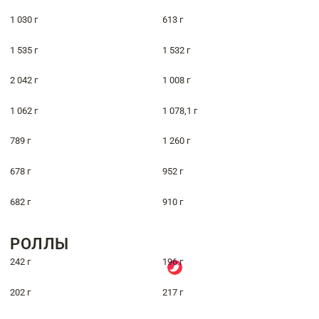
1 030 г
613 г
1 535 г
1 532 г
2 042 г
1 008 г
1 062 г
1 078,1 г
789 г
1 260 г
678 г
952 г
682 г
910 г
РОЛЛЫ
242 г
196 г
202 г
217 г