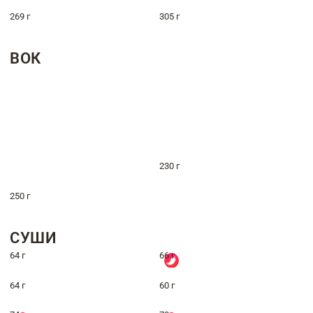
269 г
305 г
ВОК
230 г
250 г
СУШИ
64 г
66 г
64 г
60 г