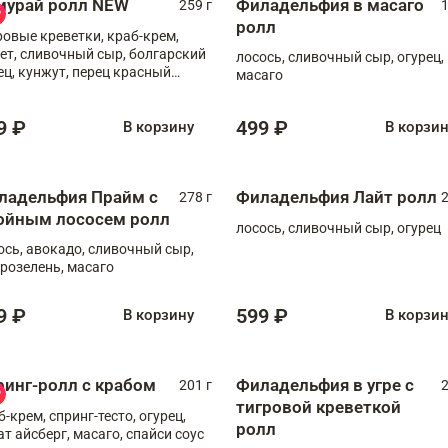
мурай ролл NEW
Филадельфия в масаго
259 г
1
ролл
ровые креветки, краб-крем,
ет, сливочный сыр, болгарский
лосось, сливочный сыр, огурец,
ец, кунжут, перец красный
масаго
отый, масаго, шеф-соус
9 ₽
499 ₽
В корзину
В корзи
ладельфия Прайм с
Филадельфия Лайт ролл
278 г
2
ойным лососем ролл
лосось, сливочный сыр, огурец
ось, авокадо, сливочный сыр,
розелень, масаго
9 ₽
599 ₽
В корзину
В корзи
ринг-ролл с крабом
Филадельфия в угре с
201 г
2
тигровой креветкой
б-крем, спринг-тесто, огурец,
ролл
ат айсберг, масаго, спайси соус