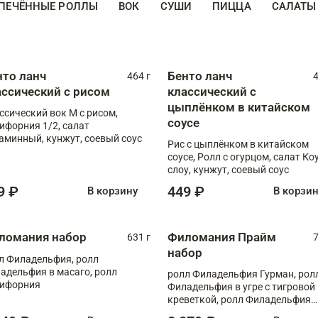
ПЕЧЁННЫЕ РОЛЛЫ
ВОК
СУШИ
ПИЦЦА
САЛАТЫ
нто ланч
Бенто ланч
464 г
4
ассический с рисом
классический с
цыплёнком в китайском
ссический вок М с рисом,
соусе
ифорния 1/2, салат
аминный, кунжут, соевый соус
Рис с цыплёнком в китайском
соусе, Ролл с огурцом, салат Ко
слоу, кунжут, соевый соус
9 ₽
449 ₽
В корзину
В корзи
ломания набор
Филомания Прайм
631 г
7
набор
л Филадельфия, ролл
адельфия в масаго, ролл
ролл Филадельфия Гурман, рол
ифорния
Филадельфия в угре с тигровой
креветкой, ролл Филадельфия
Прайм с двойным лососем