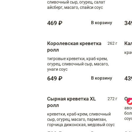
сливочный сыр, огурец, салат
айсберг, масаго, спайси соус
469 ₽
34
В корзину
Королевская креветка
Ка
262 г
ролл
кра
тигровые креветки, краб-крем,
огурец, сливочный сыр, масаго,
унаги соус
649 ₽
43
В корзину
Сырная креветка XL
Ов
272 г
ролл
аво
бол
креветки, краб-крем, сливочный
соу
сыр, огурец, масаго, пармезан,
горчица дижонская, медовый соус