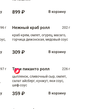
899 ₽
ну
В корзину
Нежный краб ролл
96 г
202 г
краб-крем, омлет, огурец, масаго,
оус,
горчица дижонская, медовый соус
309 ₽
ну
В корзину
Тори пиканто ролл
97 г
226 г
цыпленок, сливочный сыр, омлет,
салат айсберг, кунжут, яки соус,
,
шеф-соус
359 ₽
ну
В корзину