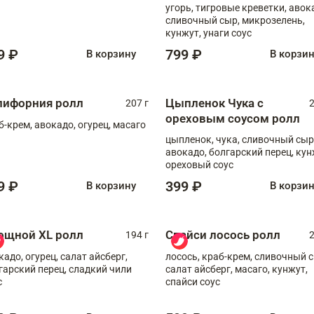
угорь, тигровые креветки, авок
сливочный сыр, микрозелень,
кунжут, унаги соус
9 ₽
799 ₽
В корзину
В корзи
лифорния ролл
Цыпленок Чука с
207 г
2
ореховым соусом ролл
б-крем, авокадо, огурец, масаго
цыпленок, чука, сливочный сыр
авокадо, болгарский перец, кун
ореховый соус
9 ₽
399 ₽
В корзину
В корзи
ощной XL ролл
Спайси лосось ролл
194 г
2
кадо, огурец, салат айсберг,
лосось, краб-крем, сливочный с
гарский перец, сладкий чили
салат айсберг, масаго, кунжут,
с
спайси соус