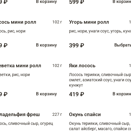
9 ₽
599 ₽
В корзину
В корзи
сось мини ролл
Угорь мини ролл
102 г
1
ось, рис, нори
рис, нори, унаги соус, угорь, ку
9 ₽
399 ₽
В корзину
Выбрат
еветка мини ролл
Яки лосось
102 г
1
ветки, рис, нори
Лосось терияки, сливочный сыр
омлет, азиатский соус, унаги соус,
кунжут
9 ₽
419 ₽
В корзину
В корзи
ладельфия фреш
Окунь спайси
227 г
1
ось, сливочный сыр, огурец
Окунь терияки, сливочный сыр,
салат айсберг, масаго, спайси с