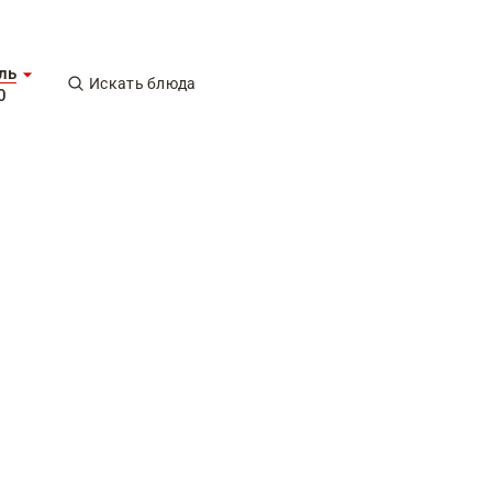
ль
Искать блюда
0