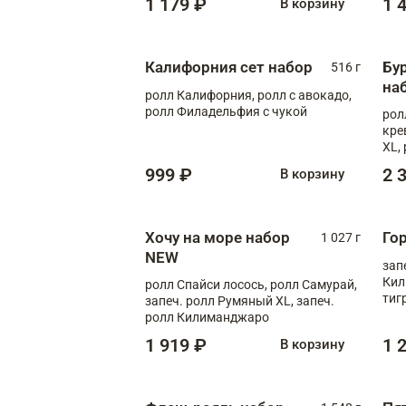
1 179 ₽
1 
В корзину
Калифорния сет набор
Бу
516 г
на
ролл Калифорния, ролл с авокадо,
ролл Филадельфия с чукой
рол
кре
XL,
рол
999 ₽
2 
В корзину
Мед
Хочу на море набор
Го
1 027 г
NEW
зап
Кил
ролл Спайси лосось, ролл Самурай,
тиг
запеч. ролл Румяный XL, запеч.
ролл Килиманджаро
1 919 ₽
1 
В корзину