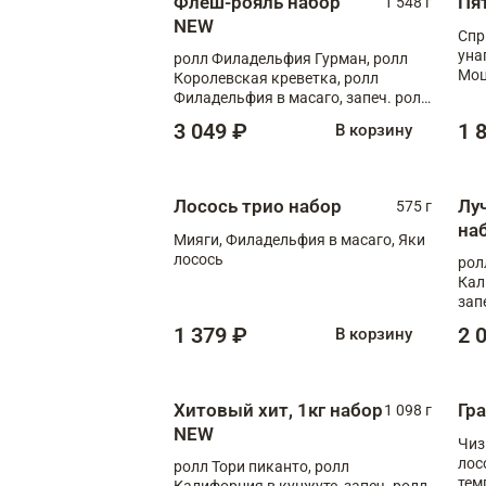
Флеш-рояль набор
Пя
1 548 г
NEW
Спр
уна
ролл Филадельфия Гурман, ролл
Моц
Королевская креветка, ролл
кре
Филадельфия в масаго, запеч. ролл
Лосось Унаги XL, запеч. ролл
3 049 ₽
1 
В корзину
Тигровая креветка с моцареллой,
запеч. ролл Эби краб с лососем
Лосось трио набор
Лу
575 г
на
Мияги, Филадельфия в масаго, Яки
лосось
рол
Кал
зап
зап
1 379 ₽
2 
В корзину
Хитовый хит, 1кг набор
Гр
1 098 г
NEW
Чиз
лос
ролл Тори пиканто, ролл
тем
Калифорния в кунжуте, запеч. ролл