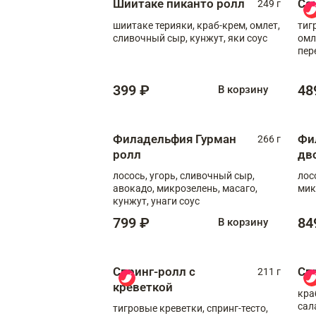
Шиитаке пиканто ролл
Са
249 г
шиитаке терияки, краб-крем, омлет,
тиг
сливочный сыр, кунжут, яки соус
омл
пер
мол
399 ₽
48
В корзину
Филадельфия Гурман
Фи
266 г
ролл
дв
лосось, угорь, сливочный сыр,
лос
авокадо, микрозелень, масаго,
мик
кунжут, унаги соус
799 ₽
84
В корзину
Спринг-ролл с
Сп
211 г
креветкой
кра
сал
тигровые креветки, спринг-тесто,