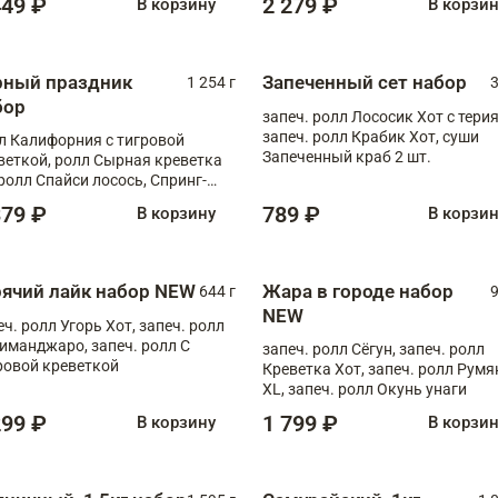
449 ₽
2 279 ₽
В корзину
В корзи
рный праздник
Запеченный сет набор
1 254 г
3
бор
запеч. ролл Лососик Хот с терия
запеч. ролл Крабик Хот, суши
л Калифорния с тигровой
Запеченный краб 2 шт.
веткой, ролл Сырная креветка
 ролл Спайси лосось, Спринг-
л с угрем и лососем, запеч. ролл
379 ₽
789 ₽
В корзину
В корзи
овая креветка
рячий лайк набор NEW
Жара в городе набор
644 г
9
NEW
еч. ролл Угорь Хот, запеч. ролл
иманджаро, запеч. ролл С
запеч. ролл Сёгун, запеч. ролл
ровой креветкой
Креветка Хот, запеч. ролл Рум
XL, запеч. ролл Окунь унаги
299 ₽
1 799 ₽
В корзину
В корзи