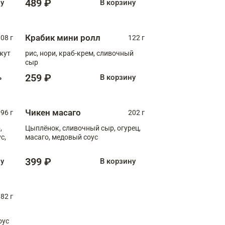
489 ₽
ну
В корзину
Крабик мини ролл
08 г
122 г
нжут
рис, нори, краб-крем, сливочный
сыр
259 ₽
ь
В корзину
Чикен масаго
96 г
202 г
,
Цыплёнок, сливочный сыр, огурец,
масаго, медовый соус
399 ₽
ну
В корзину
82 г
оус