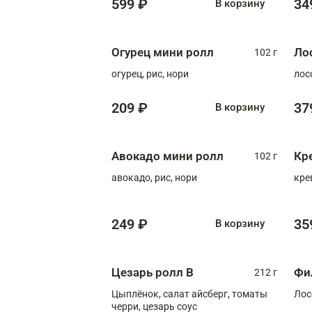
599 ₽
34
В корзину
Огурец мини ролл
Ло
102 г
огурец, рис, нори
лос
209 ₽
37
В корзину
Авокадо мини ролл
Кр
102 г
авокадо, рис, нори
кре
249 ₽
35
В корзину
Цезарь ролл В
Фи
212 г
Цыплёнок, салат айсберг, томаты
Лос
черри, цезарь соус