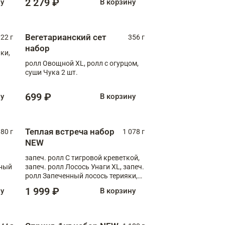
2 279 ₽
ну
В корзину
Вегетарианский сет
22 г
356 г
набор
ки,
ролл Овощной XL, ролл с огурцом,
суши Чука 2 шт.
699 ₽
ну
В корзину
Теплая встреча набор
80 г
1 078 г
NEW
запеч. ролл С тигровой креветкой,
яный
запеч. ролл Лосось Унаги XL, запеч.
ролл Запеченный лосось терияки,
запеч. ролл Румяный XL
1 999 ₽
ну
В корзину