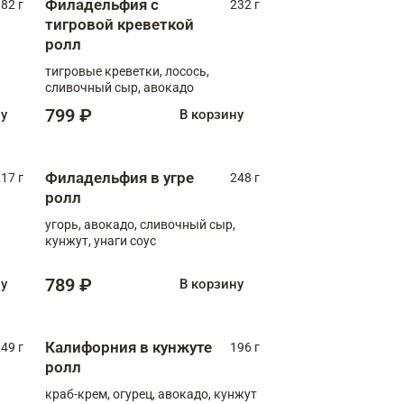
Филадельфия с
82 г
232 г
тигровой креветкой
ролл
тигровые креветки, лосось,
сливочный сыр, авокадо
799 ₽
ну
В корзину
Филадельфия в угре
17 г
248 г
ролл
угорь, авокадо, сливочный сыр,
кунжут, унаги соус
789 ₽
ну
В корзину
Калифорния в кунжуте
49 г
196 г
ролл
краб-крем, огурец, авокадо, кунжут