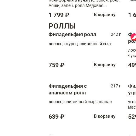
кре
Аяши, запеч. ролл Медовая
креветка, ролл Филадельфия с
1 799 ₽
1 
В корзину
чукой
РОЛЛЫ
Филадельфия ролл
Фи
242 г
ро
лосось, огурец, сливочный сыр
лос
чук
759 ₽
49
В корзину
Филадельфия с
Фи
217 г
ананасом ролл
уг
лосось, сливочный сыр, ананас
уго
мас
639 ₽
52
В корзину