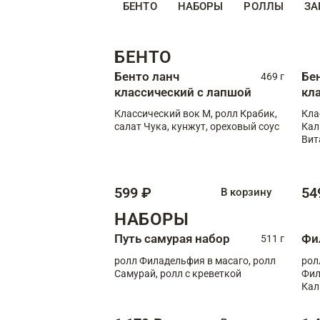
БЕНТО
НАБОРЫ
РОЛЛЫ
ЗА
БЕНТО
Бенто ланч
Бе
469 г
классический с лапшой
кл
Классический вок М, ролл Крабик,
Кла
салат Чука, кунжут, ореховый соус
Кал
Вит
599 ₽
54
В корзину
НАБОРЫ
Путь самурая набор
Фи
511 г
ролл Филадельфия в масаго, ролл
рол
Самурай, ролл с креветкой
Фил
Кал