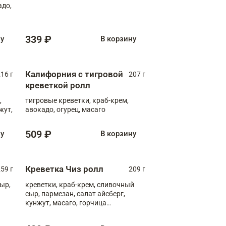
адо,
339 ₽
ну
В корзину
Калифорния с тигровой
16 г
207 г
креветкой ролл
,
тигровые креветки, краб-крем,
жут,
авокадо, огурец, масаго
509 ₽
ну
В корзину
Креветка Чиз ролл
59 г
209 г
ыр,
креветки, краб-крем, сливочный
сыр, пармезан, салат айсберг,
кунжут, масаго, горчица
дижонская, медовый соус