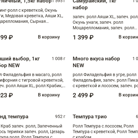
тничный, 1,5кг набор
Самурайский, 1кг
1 595 г
1 
набор
инг-ролл с креветкой, Окунь
ги, Медовая креветка, Аяши XL,
запеч. ролл Аяши XL, запеч. ро
арелломания, Сырная
Окунь унаги, запеч. ролл
ветка XL
Моцарелломания, запеч. ролл
Килиманджаро
899 ₽
1 399 ₽
В корзину
В корзи
чший выбор, 1кг
Много вкуса набор
1 008 г
1 
бор NEW
NEW
л Филадельфия в масаго, ролл
ролл Филадельфия в угре, ролл
ифорния с тигровой креветкой,
Филадельфия, запеч. ролл Пик
еч. ролл Аяши XL, ролл Крабик,
с креветкой и лососем, запеч. р
еч. ролл Лосось терияки
С тигровой креветкой
023 ₽
2 499 ₽
В корзину
В корзи
анд темпура
Темпура трио
952 г
6
 Краб запеч. ролл, Запеченный
Ролл Темпура с лососем, Ролл
ось терияки запеч. ролл, Цезарь
Темпура с креветкой, Ролл Тем
пура ролл, Ролл Темпура с
с крабом