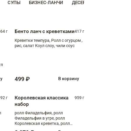
СУПЫ
БИЗНЕС-ЛАНЧИ
ДЕСЕРТЫ
ДОПОЛНИТЕ
Бенто ланч с креветками
64 г
417 г
Креветки темпура, Ролл с огурцом ,
рис, салат Коул слоу, чили соус
ул
499 ₽
ну
В корзину
Королевская классика
92 г
959 г
набор
л
ролл Филадельфия, ролл
Филадельфия в угре, ролл
Королевская креветка, ролл
Калифорния