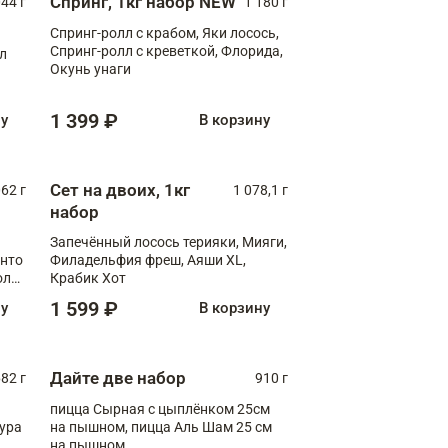
Спринг, 1кг набор NEW
044 г
1 180 г
Спринг-ролл с крабом, Яки лосось,
Спринг-ролл с креветкой, Флорида,
лл
Окунь унаги
1 399 ₽
ну
В корзину
Сет на двоих, 1кг
062 г
1 078,1 г
набор
Запечённый лосось терияки, Мияги,
анто
Филадельфия фреш, Аяши XL,
олл
Крабик Хот
1 599 ₽
ну
В корзину
Дайте две набор
82 г
910 г
пицца Сырная с цыплёнком 25см
пура
на пышном, пицца Аль Шам 25 см
на пышном