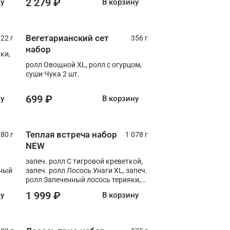
2 279 ₽
ну
В корзину
Вегетарианский сет
22 г
356 г
набор
ки,
ролл Овощной XL, ролл с огурцом,
суши Чука 2 шт.
699 ₽
ну
В корзину
Теплая встреча набор
80 г
1 078 г
NEW
запеч. ролл С тигровой креветкой,
яный
запеч. ролл Лосось Унаги XL, запеч.
ролл Запеченный лосось терияки,
запеч. ролл Румяный XL
1 999 ₽
ну
В корзину