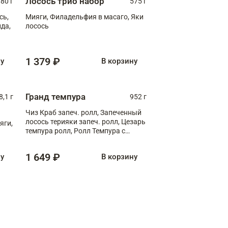
Лосось трио набор
180 г
575 г
сь,
Мияги, Филадельфия в масаго, Яки
да,
лосось
1 379 ₽
ну
В корзину
Гранд темпура
8,1 г
952 г
Чиз Краб запеч. ролл, Запеченный
лосось терияки запеч. ролл, Цезарь
яги,
темпура ролл, Ролл Темпура с
креветкой
1 649 ₽
ну
В корзину