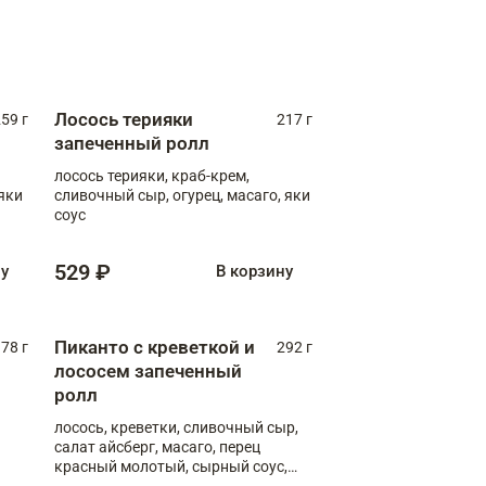
Лосось терияки
59 г
217 г
запеченный ролл
лосось терияки, краб-крем,
яки
сливочный сыр, огурец, масаго, яки
соус
529 ₽
ну
В корзину
Пиканто с креветкой и
78 г
292 г
лососем запеченный
ролл
лосось, креветки, сливочный сыр,
салат айсберг, масаго, перец
красный молотый, сырный соус,
азиатский соус