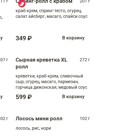
Спринг-ролл с крабом
11 г
201 г
краб-крем, спринг-тесто, огурец,
салат айсберг, масаго, спайси соус
о,
349 ₽
ну
В корзину
Сырная креветка XL
07 г
272 г
ролл
креветки, краб-крем, сливочный
сыр, огурец, масаго, пармезан,
горчица дижонская, медовый соус
599 ₽
ну
В корзину
Лосось мини ролл
02 г
102 г
лосось, рис, нори