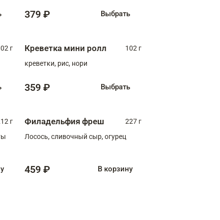
379 ₽
ь
Выбрать
Креветка мини ролл
02 г
102 г
креветки, рис, нори
359 ₽
ь
Выбрать
Филадельфия фреш
12 г
227 г
ты
Лосось, сливочный сыр, огурец
459 ₽
ну
В корзину