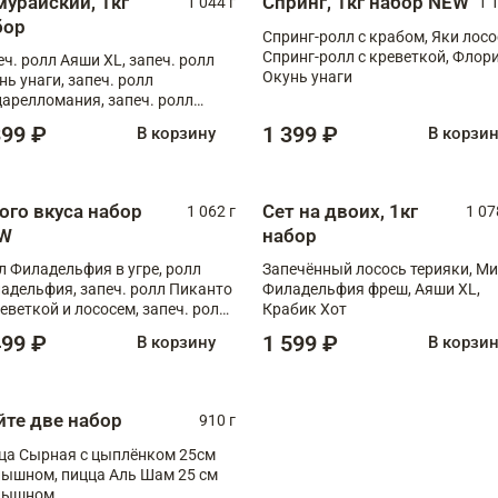
мурайский, 1кг
Спринг, 1кг набор NEW
1 044 г
1 
бор
Спринг-ролл с крабом, Яки лосо
Спринг-ролл с креветкой, Флори
еч. ролл Аяши XL, запеч. ролл
Окунь унаги
нь унаги, запеч. ролл
арелломания, запеч. ролл
иманджаро
399 ₽
1 399 ₽
В корзину
В корзи
ого вкуса набор
Сет на двоих, 1кг
1 062 г
1 07
W
набор
л Филадельфия в угре, ролл
Запечённый лосось терияки, Ми
адельфия, запеч. ролл Пиканто
Филадельфия фреш, Аяши XL,
реветкой и лососем, запеч. ролл
Крабик Хот
игровой креветкой
499 ₽
1 599 ₽
В корзину
В корзи
йте две набор
910 г
ца Сырная с цыплёнком 25см
, пицца Аль Шам 25 см
пышном