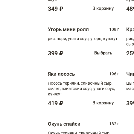
диж
349 ₽
48
В корзину
Угорь мини ролл
Кр
108 г
рис, нори, унаги соус, угорь, кунжут
рис
сыр
399 ₽
25
Выбрать
Яки лосось
Чи
196 г
Лосось терияки, сливочный сыр,
Цып
омлет, азиатский соус, унаги соус,
мас
кунжут
419 ₽
39
В корзину
Окунь спайси
182 г
Окунь терияки, сливочный сыр,