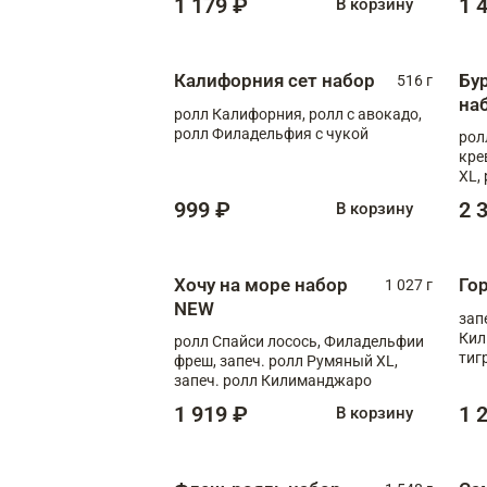
1 179 ₽
1 
В корзину
Калифорния сет набор
Бу
516 г
на
ролл Калифорния, ролл с авокадо,
ролл Филадельфия с чукой
рол
кре
XL,
рол
999 ₽
2 
В корзину
Мед
Хочу на море набор
Го
1 027 г
NEW
зап
Кил
ролл Спайси лосось, Филадельфии
тиг
фреш, запеч. ролл Румяный XL,
запеч. ролл Килиманджаро
1 919 ₽
1 
В корзину