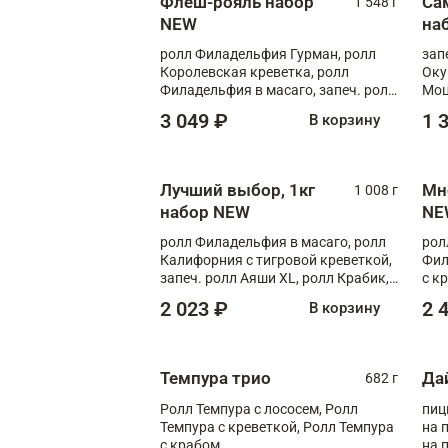
Флеш-рояль набор
Са
1 548 г
NEW
на
ролл Филадельфия Гурман, ролл
зап
Королевская креветка, ролл
Оку
Филадельфия в масаго, запеч. ролл
Моц
Лосось Унаги XL, запеч. ролл
Кил
3 049 ₽
1 
В корзину
Тигровая креветка с моцареллой,
запеч. ролл Эби краб с лососем
Лучший выбор, 1кг
Мн
1 008 г
набор NEW
NE
ролл Филадельфия в масаго, ролл
рол
Калифорния с тигровой креветкой,
Фил
запеч. ролл Аяши XL, ролл Крабик,
с к
запеч. ролл Лосось терияки
С т
2 023 ₽
2 
В корзину
Темпура трио
Да
682 г
Ролл Темпура с лососем, Ролл
пиц
Темпура с креветкой, Ролл Темпура
на пышном
с крабом
на 