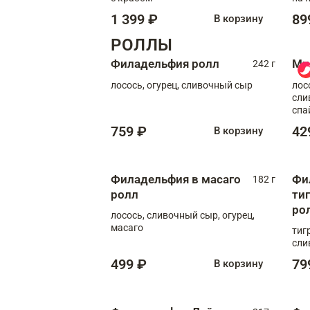
1 399 ₽
89
В корзину
РОЛЛЫ
Филадельфия ролл
Ми
242 г
лосось, огурец, сливочный сыр
лос
сли
спа
759 ₽
42
В корзину
Филадельфия в масаго
Фи
182 г
ролл
ти
ро
лосось, сливочный сыр, огурец,
масаго
тиг
сли
499 ₽
79
В корзину