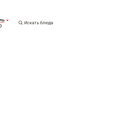
ль
Искать блюда
0