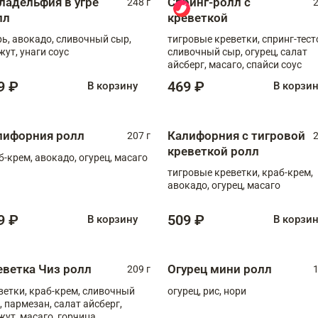
ладельфия в угре
Спринг-ролл с
248 г
2
лл
креветкой
рь, авокадо, сливочный сыр,
тигровые креветки, спринг-тест
жут, унаги соус
сливочный сыр, огурец, салат
айсберг, масаго, спайси соус
9 ₽
469 ₽
В корзину
В корзи
лифорния ролл
Калифорния с тигровой
207 г
2
креветкой ролл
б-крем, авокадо, огурец, масаго
тигровые креветки, краб-крем,
авокадо, огурец, масаго
9 ₽
509 ₽
В корзину
В корзи
еветка Чиз ролл
Огурец мини ролл
209 г
1
ветки, краб-крем, сливочный
огурец, рис, нори
, пармезан, салат айсберг,
жут, масаго, горчица