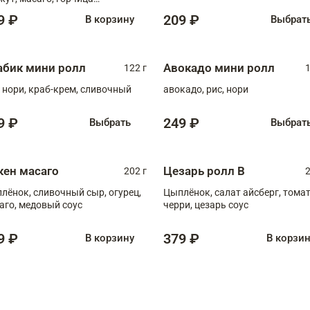
онская, медовый соус
9 ₽
209 ₽
В корзину
Выбрат
абик мини ролл
Авокадо мини ролл
122 г
1
, нори, краб-крем, сливочный
авокадо, рис, нори
9 ₽
249 ₽
Выбрать
Выбрат
кен масаго
Цезарь ролл В
202 г
2
лёнок, сливочный сыр, огурец,
Цыплёнок, салат айсберг, тома
аго, медовый соус
черри, цезарь соус
9 ₽
379 ₽
В корзину
В корзи