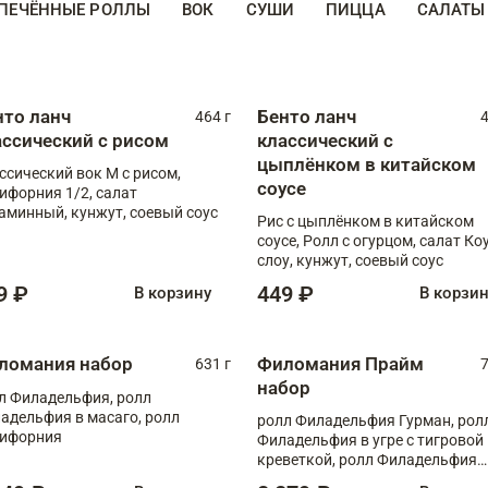
ПЕЧЁННЫЕ РОЛЛЫ
ВОК
СУШИ
ПИЦЦА
САЛАТЫ
нто ланч
Бенто ланч
464 г
4
ассический с рисом
классический с
цыплёнком в китайском
ссический вок М с рисом,
соусе
ифорния 1/2, салат
аминный, кунжут, соевый соус
Рис с цыплёнком в китайском
соусе, Ролл с огурцом, салат Ко
слоу, кунжут, соевый соус
9 ₽
449 ₽
В корзину
В корзи
ломания набор
Филомания Прайм
631 г
7
набор
л Филадельфия, ролл
адельфия в масаго, ролл
ролл Филадельфия Гурман, рол
ифорния
Филадельфия в угре с тигровой
креветкой, ролл Филадельфия
Прайм с двойным лососем