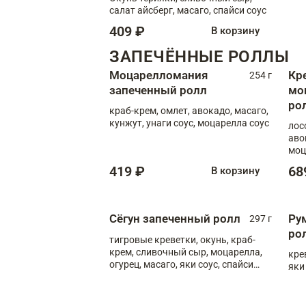
салат айсберг, масаго, спайси соус
409 ₽
В корзину
ЗАПЕЧЁННЫЕ РОЛЛЫ
Моцарелломания
Кр
254 г
запеченный ролл
мо
ро
краб-крем, омлет, авокадо, масаго,
кунжут, унаги соус, моцарелла соус
лос
аво
моц
419 ₽
68
В корзину
Сёгун запеченный ролл
Ру
297 г
ро
тигровые креветки, окунь, краб-
крем, сливочный сыр, моцарелла,
кре
огурец, масаго, яки соус, спайси
яки
соус, унаги соус