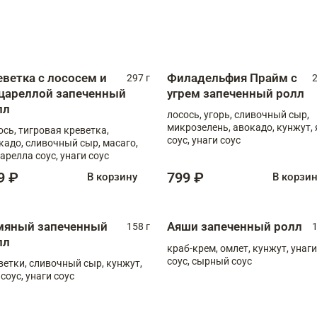
еветка с лососем и
Филадельфия Прайм с
297 г
2
цареллой запеченный
угрем запеченный ролл
лл
лосось, угорь, сливочный сыр,
микрозелень, авокадо, кунжут, 
ось, тигровая креветка,
соус, унаги соус
кадо, сливочный сыр, масаго,
арелла соус, унаги соус
9 ₽
799 ₽
В корзину
В корзи
мяный запеченный
Аяши запеченный ролл
158 г
1
лл
краб-крем, омлет, кунжут, унаги
соус, сырный соус
ветки, сливочный сыр, кунжут,
 соус, унаги соус