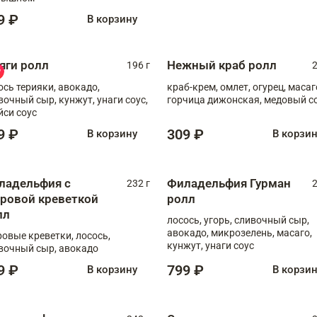
9 ₽
В корзину
яги ролл
Нежный краб ролл
196 г
2
ось терияки, авокадо,
краб-крем, омлет, огурец, масаг
вочный сыр, кунжут, унаги соус,
горчица дижонская, медовый с
йси соус
9 ₽
309 ₽
В корзину
В корзи
ладельфия с
Филадельфия Гурман
232 г
2
гровой креветкой
ролл
лл
лосось, угорь, сливочный сыр,
авокадо, микрозелень, масаго,
ровые креветки, лосось,
кунжут, унаги соус
вочный сыр, авокадо
9 ₽
799 ₽
В корзину
В корзи