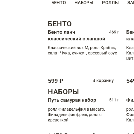
БЕНТО
НАБОРЫ
РОЛЛЫ
ЗА
БЕНТО
Бенто ланч
Бе
469 г
классический с лапшой
кл
Классический вок М, ролл Крабик,
Кла
салат Чука, кунжут, ореховый соус
Кал
Вит
599 ₽
54
В корзину
НАБОРЫ
Путь самурая набор
Фи
511 г
ролл Филадельфия в масаго,
рол
Филадельфия фреш, ролл с
Фил
креветкой
Кал