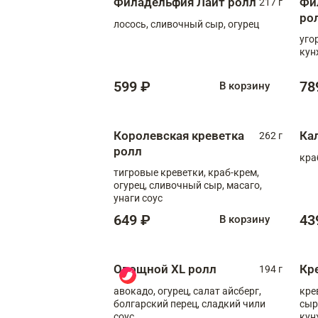
Филадельфия Лайт ролл
Фи
217 г
ро
лосось, сливочный сыр, огурец
уго
кун
599 ₽
78
В корзину
Королевская креветка
Ка
262 г
ролл
кра
тигровые креветки, краб-крем,
огурец, сливочный сыр, масаго,
унаги соус
649 ₽
43
В корзину
Овощной XL ролл
Кр
194 г
авокадо, огурец, салат айсберг,
кре
болгарский перец, сладкий чили
сыр
соус
кун