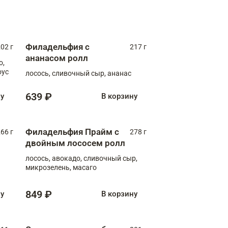
Филадельфия с
02 г
217 г
ананасом ролл
о,
оус
лосось, сливочный сыр, ананас
639 ₽
ну
В корзину
Филадельфия Прайм с
66 г
278 г
двойным лососем ролл
лосось, авокадо, сливочный сыр,
микрозелень, масаго
849 ₽
ну
В корзину