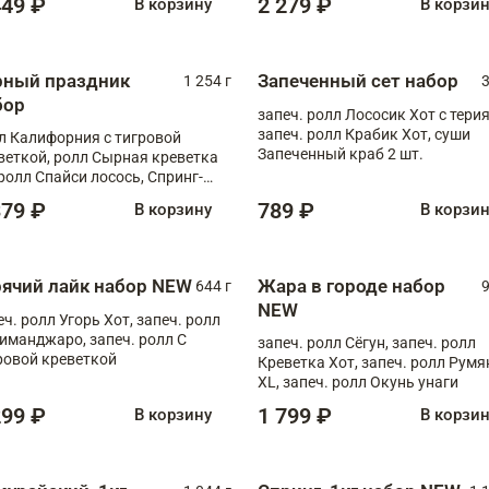
449 ₽
2 279 ₽
В корзину
В корзи
рный праздник
Запеченный сет набор
1 254 г
3
бор
запеч. ролл Лососик Хот с терия
запеч. ролл Крабик Хот, суши
л Калифорния с тигровой
Запеченный краб 2 шт.
веткой, ролл Сырная креветка
 ролл Спайси лосось, Спринг-
л с угрем и лососем, запеч. ролл
379 ₽
789 ₽
В корзину
В корзи
овая креветка
рячий лайк набор NEW
Жара в городе набор
644 г
9
NEW
еч. ролл Угорь Хот, запеч. ролл
иманджаро, запеч. ролл С
запеч. ролл Сёгун, запеч. ролл
ровой креветкой
Креветка Хот, запеч. ролл Рум
XL, запеч. ролл Окунь унаги
299 ₽
1 799 ₽
В корзину
В корзи