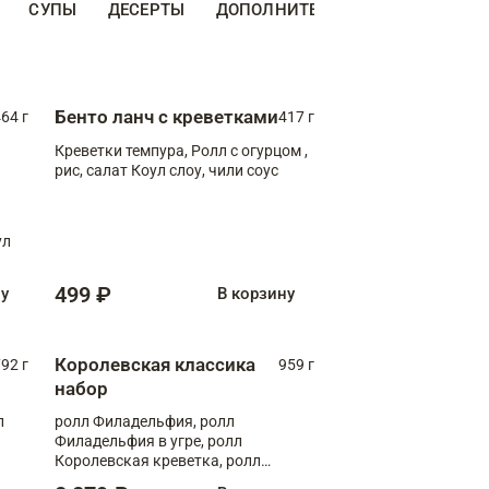
СУПЫ
ДЕСЕРТЫ
ДОПОЛНИТЕЛЬНО
НАПИТКИ
Бенто ланч с креветками
64 г
417 г
Креветки темпура, Ролл с огурцом ,
рис, салат Коул слоу, чили соус
ул
499 ₽
ну
В корзину
Королевская классика
92 г
959 г
набор
л
ролл Филадельфия, ролл
Филадельфия в угре, ролл
Королевская креветка, ролл
Калифорния