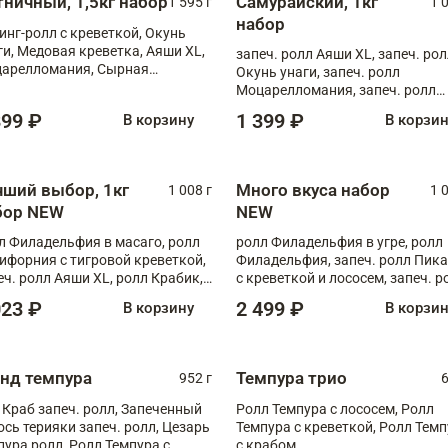
тничный, 1,5кг набор
Самурайский, 1кг
1 595 г
1 
набор
инг-ролл с креветкой, Окунь
ги, Медовая креветка, Аяши XL,
запеч. ролл Аяши XL, запеч. ро
арелломания, Сырная
Окунь унаги, запеч. ролл
ветка XL
Моцарелломания, запеч. ролл
Килиманджаро
899 ₽
1 399 ₽
В корзину
В корзи
чший выбор, 1кг
Много вкуса набор
1 008 г
1 
бор NEW
NEW
л Филадельфия в масаго, ролл
ролл Филадельфия в угре, ролл
ифорния с тигровой креветкой,
Филадельфия, запеч. ролл Пик
еч. ролл Аяши XL, ролл Крабик,
с креветкой и лососем, запеч. р
еч. ролл Лосось терияки
С тигровой креветкой
023 ₽
2 499 ₽
В корзину
В корзи
анд темпура
Темпура трио
952 г
6
 Краб запеч. ролл, Запеченный
Ролл Темпура с лососем, Ролл
ось терияки запеч. ролл, Цезарь
Темпура с креветкой, Ролл Тем
пура ролл, Ролл Темпура с
с крабом