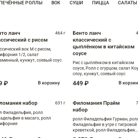
ПЕЧЁННЫЕ РОЛЛЫ
ВОК
СУШИ
ПИЦЦА
САЛАТЫ
нто ланч
Бенто ланч
464 г
4
ассический с рисом
классический с
цыплёнком в китайском
ссический вок М с рисом,
соусе
ифорния 1/2, салат
аминный, кунжут, соевый соус
Рис с цыплёнком в китайском
соусе, Ролл с огурцом, салат Ко
слоу, кунжут, соевый соус
9 ₽
449 ₽
В корзину
В корзи
ломания набор
Филомания Прайм
631 г
7
набор
л Филадельфия, ролл
адельфия в масаго, ролл
ролл Филадельфия Гурман, рол
ифорния
Филадельфия в угре с тигровой
креветкой, ролл Филадельфия
Прайм с двойным лососем