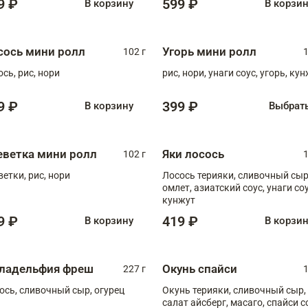
9 ₽
599 ₽
В корзину
В корзи
сось мини ролл
Угорь мини ролл
102 г
1
ось, рис, нори
рис, нори, унаги соус, угорь, ку
9 ₽
399 ₽
В корзину
Выбрат
еветка мини ролл
Яки лосось
102 г
1
ветки, рис, нори
Лосось терияки, сливочный сыр
омлет, азиатский соус, унаги соус,
кунжут
9 ₽
419 ₽
В корзину
В корзи
ладельфия фреш
Окунь спайси
227 г
1
ось, сливочный сыр, огурец
Окунь терияки, сливочный сыр,
салат айсберг, масаго, спайси с