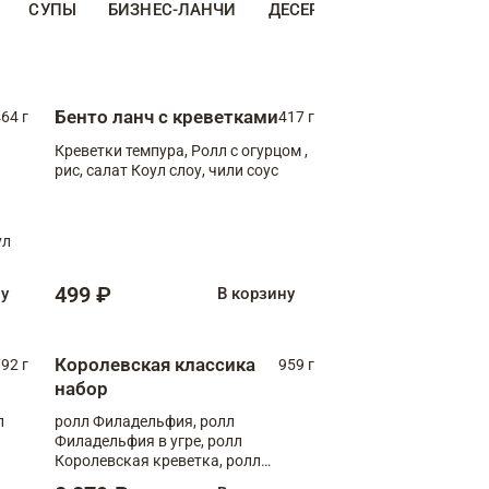
СУПЫ
БИЗНЕС-ЛАНЧИ
ДЕСЕРТЫ
ДОПОЛНИТЕ
Бенто ланч с креветками
64 г
417 г
Креветки темпура, Ролл с огурцом ,
рис, салат Коул слоу, чили соус
ул
499 ₽
ну
В корзину
Королевская классика
92 г
959 г
набор
л
ролл Филадельфия, ролл
Филадельфия в угре, ролл
Королевская креветка, ролл
Калифорния