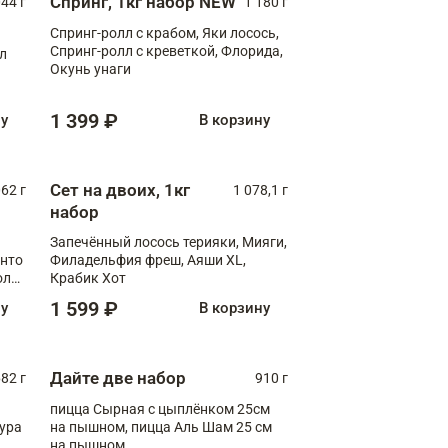
Спринг, 1кг набор NEW
044 г
1 180 г
Спринг-ролл с крабом, Яки лосось,
Спринг-ролл с креветкой, Флорида,
лл
Окунь унаги
1 399 ₽
ну
В корзину
Сет на двоих, 1кг
062 г
1 078,1 г
набор
Запечённый лосось терияки, Мияги,
анто
Филадельфия фреш, Аяши XL,
олл
Крабик Хот
1 599 ₽
ну
В корзину
Дайте две набор
82 г
910 г
пицца Сырная с цыплёнком 25см
пура
на пышном, пицца Аль Шам 25 см
на пышном