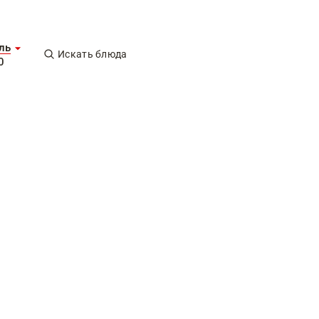
ль
Искать блюда
0