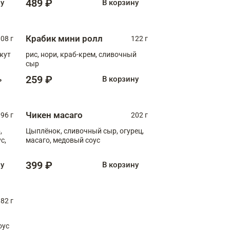
489 ₽
ну
В корзину
Крабик мини ролл
08 г
122 г
нжут
рис, нори, краб-крем, сливочный
сыр
259 ₽
ь
В корзину
Чикен масаго
96 г
202 г
,
Цыплёнок, сливочный сыр, огурец,
масаго, медовый соус
399 ₽
ну
В корзину
82 г
оус