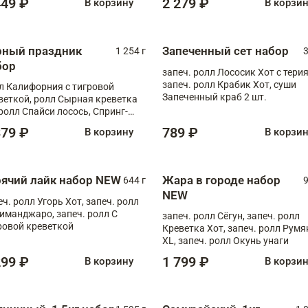
449 ₽
2 279 ₽
В корзину
В корзи
рный праздник
Запеченный сет набор
1 254 г
3
бор
запеч. ролл Лососик Хот с терия
запеч. ролл Крабик Хот, суши
л Калифорния с тигровой
Запеченный краб 2 шт.
веткой, ролл Сырная креветка
 ролл Спайси лосось, Спринг-
л с угрем и лососем, запеч. ролл
379 ₽
789 ₽
В корзину
В корзи
овая креветка
рячий лайк набор NEW
Жара в городе набор
644 г
9
NEW
еч. ролл Угорь Хот, запеч. ролл
иманджаро, запеч. ролл С
запеч. ролл Сёгун, запеч. ролл
ровой креветкой
Креветка Хот, запеч. ролл Рум
XL, запеч. ролл Окунь унаги
299 ₽
1 799 ₽
В корзину
В корзи