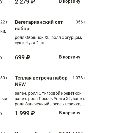
2 279 ₽
ну
В корзину
Вегетарианский сет
22 г
356 г
набор
ки,
ролл Овощной XL, ролл с огурцом,
суши Чука 2 шт.
699 ₽
ну
В корзину
Теплая встреча набор
80 г
1 078 г
NEW
запеч. ролл С тигровой креветкой,
яный
запеч. ролл Лосось Унаги XL, запеч.
ролл Запеченный лосось терияки,
запеч. ролл Румяный XL
1 999 ₽
ну
В корзину