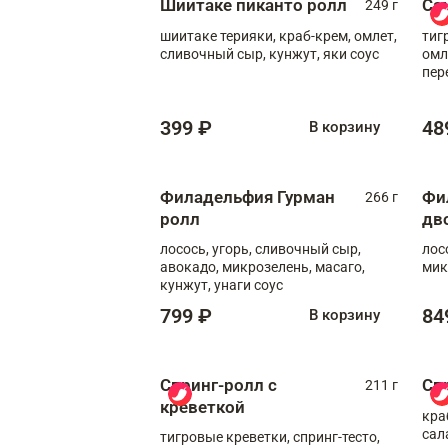
Шиитаке пиканто ролл
Са
249 г
шиитаке терияки, краб-крем, омлет,
тиг
сливочный сыр, кунжут, яки соус
омл
пер
мол
399 ₽
48
В корзину
Филадельфия Гурман
Фи
266 г
ролл
дв
лосось, угорь, сливочный сыр,
лос
авокадо, микрозелень, масаго,
мик
кунжут, унаги соус
799 ₽
84
В корзину
Спринг-ролл с
Сп
211 г
креветкой
кра
сал
тигровые креветки, спринг-тесто,