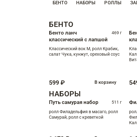
БЕНТО
НАБОРЫ
РОЛЛЫ
ЗА
БЕНТО
Бенто ланч
Бе
469 г
классический с лапшой
кл
Классический вок М, ролл Крабик,
Кла
салат Чука, кунжут, ореховый соус
Кал
Вит
599 ₽
54
В корзину
НАБОРЫ
Путь самурая набор
Фи
511 г
ролл Филадельфия в масаго, ролл
рол
Самурай, ролл с креветкой
Фил
Кал