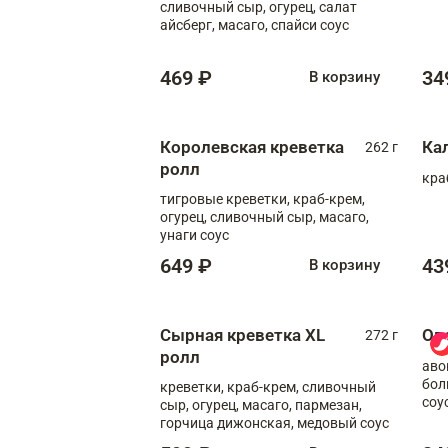
сливочный сыр, огурец, салат
айсберг, масаго, спайси соус
469 ₽
34
В корзину
Королевская креветка
Ка
262 г
ролл
кра
тигровые креветки, краб-крем,
огурец, сливочный сыр, масаго,
унаги соус
649 ₽
43
В корзину
Сырная креветка XL
Ов
272 г
ролл
аво
бол
креветки, краб-крем, сливочный
соу
сыр, огурец, масаго, пармезан,
горчица дижонская, медовый соус