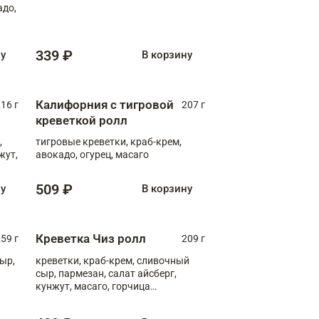
адо,
339 ₽
ну
В корзину
Калифорния с тигровой
16 г
207 г
креветкой ролл
,
тигровые креветки, краб-крем,
жут,
авокадо, огурец, масаго
509 ₽
ну
В корзину
Креветка Чиз ролл
59 г
209 г
ыр,
креветки, краб-крем, сливочный
сыр, пармезан, салат айсберг,
кунжут, масаго, горчица
дижонская, медовый соус