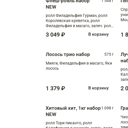
Флеш-рояль набор
Пя
1 548 г
NEW
Спр
уна
ролл Филадельфия Гурман, ролл
Моц
Королевская креветка, ролл
кре
Филадельфия в масаго, запеч. ролл
Лосось Унаги XL, запеч. ролл
3 049 ₽
1 
В корзину
Тигровая креветка с моцареллой,
запеч. ролл Эби краб с лососем
Лосось трио набор
Лу
575 г
на
Мияги, Филадельфия в масаго, Яки
лосось
рол
Кал
зап
зап
1 379 ₽
2 
В корзину
Хитовый хит, 1кг набор
Гр
1 098 г
NEW
Чиз
лос
ролл Тори пиканто, ролл
тем
Калифорния в кунжуте, запеч. ролл