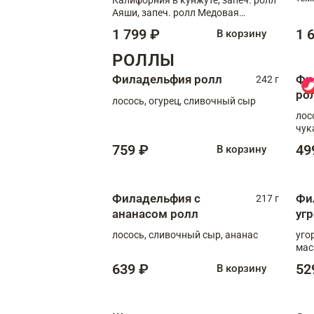
кре
Аяши, запеч. ролл Медовая
креветка, ролл Филадельфия с
1 799 ₽
1 
В корзину
чукой
РОЛЛЫ
Филадельфия ролл
Фи
242 г
ро
лосось, огурец, сливочный сыр
лос
чук
759 ₽
49
В корзину
Филадельфия с
Фи
217 г
ананасом ролл
уг
лосось, сливочный сыр, ананас
уго
мас
639 ₽
52
В корзину