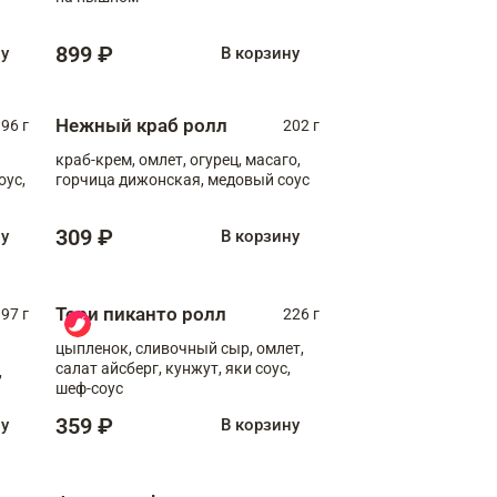
899 ₽
ну
В корзину
Нежный краб ролл
96 г
202 г
краб-крем, омлет, огурец, масаго,
оус,
горчица дижонская, медовый соус
309 ₽
ну
В корзину
Тори пиканто ролл
97 г
226 г
цыпленок, сливочный сыр, омлет,
салат айсберг, кунжут, яки соус,
,
шеф-соус
359 ₽
ну
В корзину