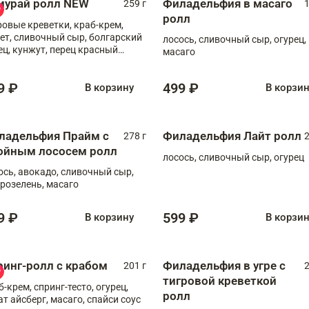
мурай ролл NEW
Филадельфия в масаго
259 г
1
ролл
ровые креветки, краб-крем,
ет, сливочный сыр, болгарский
лосось, сливочный сыр, огурец,
ец, кунжут, перец красный
масаго
отый, масаго, шеф-соус
9 ₽
499 ₽
В корзину
В корзи
ладельфия Прайм с
Филадельфия Лайт ролл
278 г
2
ойным лососем ролл
лосось, сливочный сыр, огурец
ось, авокадо, сливочный сыр,
розелень, масаго
9 ₽
599 ₽
В корзину
В корзи
ринг-ролл с крабом
Филадельфия в угре с
201 г
2
тигровой креветкой
б-крем, спринг-тесто, огурец,
ролл
ат айсберг, масаго, спайси соус