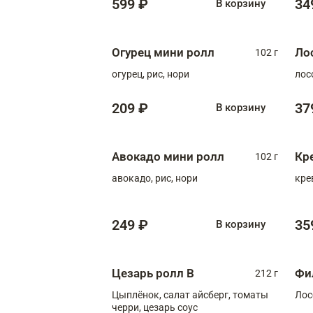
599 ₽
34
В корзину
Огурец мини ролл
Ло
102 г
огурец, рис, нори
лос
209 ₽
37
В корзину
Авокадо мини ролл
Кр
102 г
авокадо, рис, нори
кре
249 ₽
35
В корзину
Цезарь ролл В
Фи
212 г
Цыплёнок, салат айсберг, томаты
Лос
черри, цезарь соус