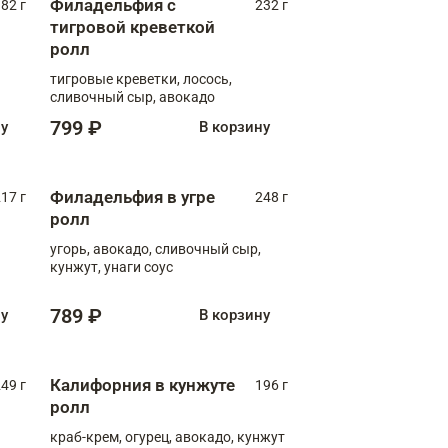
Филадельфия с
82 г
232 г
тигровой креветкой
ролл
тигровые креветки, лосось,
сливочный сыр, авокадо
799 ₽
ну
В корзину
Филадельфия в угре
17 г
248 г
ролл
угорь, авокадо, сливочный сыр,
кунжут, унаги соус
789 ₽
ну
В корзину
Калифорния в кунжуте
49 г
196 г
ролл
краб-крем, огурец, авокадо, кунжут