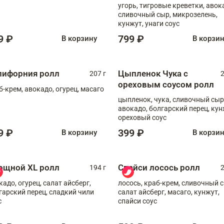
угорь, тигровые креветки, авок
сливочный сыр, микрозелень,
кунжут, унаги соус
9 ₽
799 ₽
В корзину
В корзи
лифорния ролл
Цыпленок Чука с
207 г
2
ореховым соусом ролл
б-крем, авокадо, огурец, масаго
цыпленок, чука, сливочный сыр
авокадо, болгарский перец, кун
ореховый соус
9 ₽
399 ₽
В корзину
В корзи
ощной XL ролл
Спайси лосось ролл
194 г
2
кадо, огурец, салат айсберг,
лосось, краб-крем, сливочный с
гарский перец, сладкий чили
салат айсберг, масаго, кунжут,
с
спайси соус