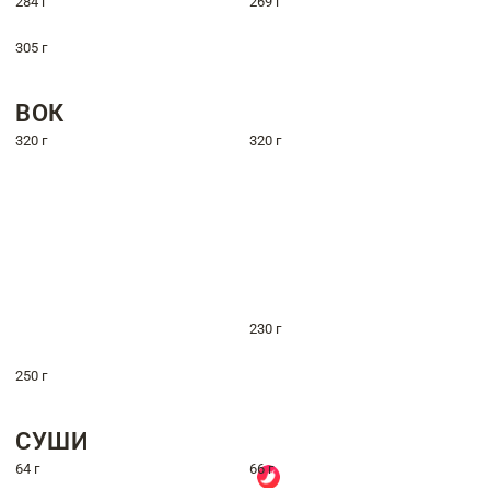
284 г
269 г
305 г
ВОК
320 г
320 г
230 г
250 г
СУШИ
64 г
66 г