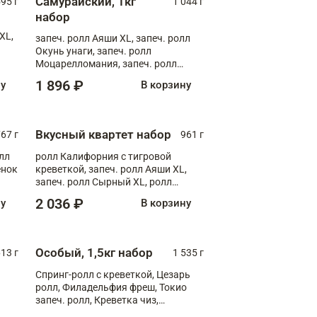
Самурайский, 1кг
595 г
1 044 г
набор
XL,
запеч. ролл Аяши XL, запеч. ролл
Окунь унаги, запеч. ролл
Моцарелломания, запеч. ролл
Килиманджаро
1 896 ₽
ну
В корзину
Вкусный квартет набор
67 г
961 г
лл
ролл Калифорния с тигровой
ёнок
креветкой, запеч. ролл Аяши XL,
запеч. ролл Сырный XL, ролл
т
Калифорния
2 036 ₽
ну
В корзину
Особый, 1,5кг набор
13 г
1 535 г
Спринг-ролл с креветкой, Цезарь
ролл, Филадельфия фреш, Токио
запеч. ролл, Креветка чиз,
Запечённый лосось терияки,