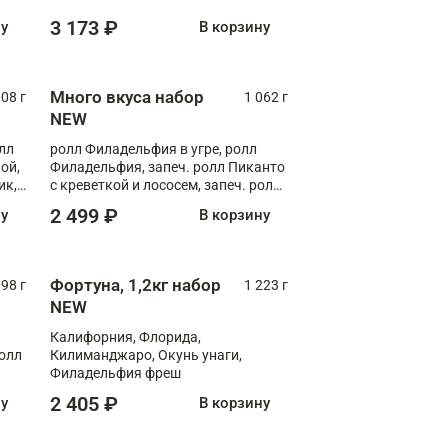
Флорида
3 173 ₽
ну
В корзину
Много вкуса набор
008 г
1 062 г
NEW
лл
ролл Филадельфия в угре, ролл
ой,
Филадельфия, запеч. ролл Пиканто
ик,
с креветкой и лососем, запеч. ролл
С тигровой креветкой
2 499 ₽
ну
В корзину
Фортуна, 1,2кг набор
098 г
1 223 г
NEW
Калифорния, Флорида,
ролл
Килиманджаро, Окунь унаги,
Филадельфия фреш
2 405 ₽
ну
В корзину