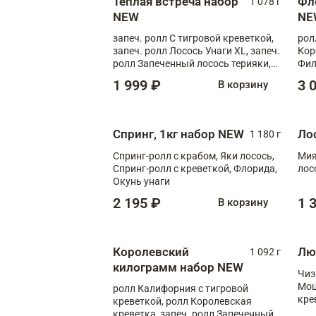
Теплая встреча набор
Фл
1 078 г
NEW
NE
запеч. ролл С тигровой креветкой,
рол
запеч. ролл Лосось Унаги XL, запеч.
Кор
ролл Запеченный лосось терияки,
Фил
запеч. ролл Румяный XL
Лос
1 999 ₽
3 
В корзину
Тиг
зап
Спринг, 1кг набор NEW
Ло
1 180 г
Спринг-ролл с крабом, Яки лосось,
Мия
Спринг-ролл с креветкой, Флорида,
лос
Окунь унаги
2 195 ₽
1 
В корзину
Королевский
Лю
1 092 г
килограмм набор NEW
Чиз
Моц
ролл Калифорния с тигровой
кре
креветкой, ролл Королевская
креветка, запеч. ролл Запеченный