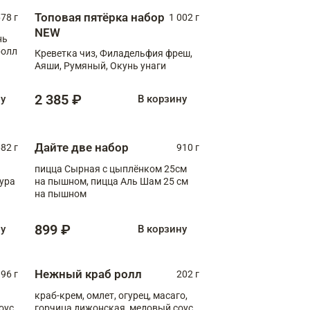
Топовая пятёрка набор
78 г
1 002 г
NEW
нь
ролл
Креветка чиз, Филадельфия фреш,
Аяши, Румяный, Окунь унаги
2 385 ₽
ну
В корзину
Дайте две набор
82 г
910 г
пицца Сырная с цыплёнком 25см
пура
на пышном, пицца Аль Шам 25 см
на пышном
899 ₽
ну
В корзину
Нежный краб ролл
96 г
202 г
краб-крем, омлет, огурец, масаго,
оус,
горчица дижонская, медовый соус