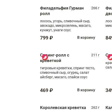
Филадельфия Гурман
Фи
266 г
ролл
дв
лосось, угорь, сливочный сыр,
лос
авокадо, микрозелень, масаго,
мик
кунжут, унаги соус
799 ₽
84
В корзину
Спринг-ролл с
Сп
211 г
креветкой
кра
сал
тигровые креветки, спринг-тесто,
сливочный сыр, огурец, салат
айсберг, масаго, спайси соус
469 ₽
34
В корзину
Королевская креветка
Ка
262 г