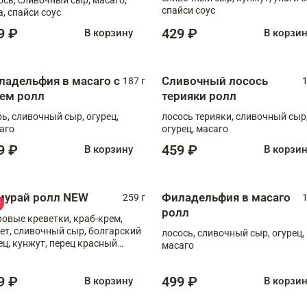
спайси соус
а, спайси соус
9 ₽
429 ₽
В корзину
В корзи
ладельфия в масаго с
Сливочный лосось
187 г
1
рем ролл
терияки ролл
рь, сливочный сыр, огурец,
лосось терияки, сливочный сыр
аго
огурец, масаго
9 ₽
459 ₽
В корзину
В корзи
мурай ролл NEW
Филадельфия в масаго
259 г
1
ролл
ровые креветки, краб-крем,
ет, сливочный сыр, болгарский
лосось, сливочный сыр, огурец,
ец, кунжут, перец красный
масаго
отый, масаго, шеф-соус
9 ₽
499 ₽
В корзину
В корзи