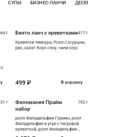
СУПЫ
БИЗНЕС-ЛАНЧИ
ДЕСЕРТЫ
ДОПОЛНИТЕ
Бенто ланч с креветками
64 г
417 г
Креветки темпура, Ролл с огурцом ,
рис, салат Коул слоу, чили соус
ул
499 ₽
ну
В корзину
Филомания Прайм
31 г
792 г
набор
ролл Филадельфия Гурман, ролл
Филадельфия в угре с тигровой
креветкой, ролл Филадельфия
Прайм с двойным лососем