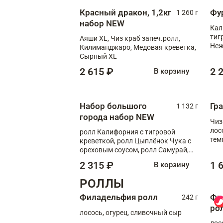
Красный дракон, 1,2кг
Фу
1 260 г
набор NEW
Кал
тиг
Аяши XL, Чиз краб запеч.ролл,
Неж
Килиманджаро, Медовая креветка,
Сырный XL
2 615 ₽
2 
В корзину
Набор большого
Гр
1 132 г
города набор NEW
Чиз
лос
ролл Калифорния с тигровой
тем
креветкой, ролл Цыплёнок Чука с
кре
ореховым соусом, ролл Самурай,
ролл Шиитаке пиканто, Спринг-
2 315 ₽
1 
В корзину
ролл с крабом
РОЛЛЫ
Филадельфия ролл
Фи
242 г
ро
лосось, огурец, сливочный сыр
лос