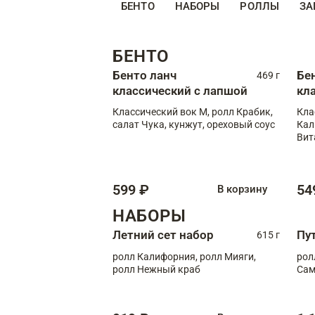
БЕНТО
НАБОРЫ
РОЛЛЫ
ЗА
БЕНТО
Бенто ланч
Бе
469 г
классический с лапшой
кл
Классический вок М, ролл Крабик,
Кла
салат Чука, кунжут, ореховый соус
Кал
Вит
599 ₽
54
В корзину
НАБОРЫ
Летний сет набор
Пу
615 г
ролл Калифорния, ролл Мияги,
рол
ролл Нежный краб
Сам