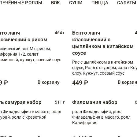
ПЕЧЁННЫЕ РОЛЛЫ
ВОК
СУШИ
ПИЦЦА
САЛАТЫ
нто ланч
Бенто ланч
464 г
4
ассический с рисом
классический с
цыплёнком в китайском
ссический вок М с рисом,
соусе
ифорния 1/2, салат
аминный, кунжут, соевый соус
Рис с цыплёнком в китайском
соусе, Ролл с огурцом, салат Ко
слоу, кунжут, соевый соус
9 ₽
449 ₽
В корзину
В корзи
ть самурая набор
Филомания набор
511 г
6
л Филадельфия в масаго, ролл
ролл Филадельфия, ролл
урай, ролл с креветкой
Филадельфия в масаго, ролл
Калифорния