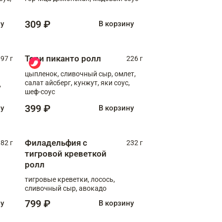
309 ₽
ну
В корзину
Тори пиканто ролл
97 г
226 г
цыпленок, сливочный сыр, омлет,
салат айсберг, кунжут, яки соус,
,
шеф-соус
399 ₽
ну
В корзину
Филадельфия с
82 г
232 г
тигровой креветкой
ролл
тигровые креветки, лосось,
сливочный сыр, авокадо
799 ₽
ну
В корзину