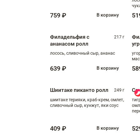
чук
759 ₽
51
В корзину
Филадельфия с
Фи
217 г
ананасом ролл
уг
лосось, сливочный сыр, ананас
уго
мас
639 ₽
58
В корзину
Шиитаке пиканто ролл
Са
249 г
шиитаке терияки, краб-крем, омлет,
тиг
сливочный сыр, кунжут, яки соус
омл
пер
мол
409 ₽
52
В корзину