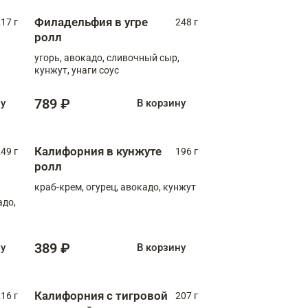
Филадельфия в угре
17 г
248 г
ролл
угорь, авокадо, сливочный сыр,
кунжут, унаги соус
789 ₽
ну
В корзину
Калифорния в кунжуте
49 г
196 г
ролл
краб-крем, огурец, авокадо, кунжут
адо,
389 ₽
ну
В корзину
Калифорния с тигровой
16 г
207 г