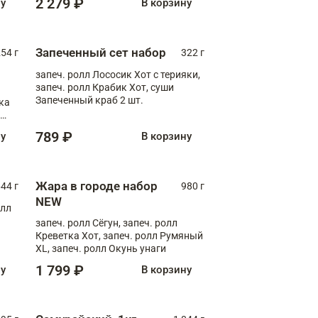
2 279 ₽
ну
В корзину
Запеченный сет набор
254 г
322 г
запеч. ролл Лососик Хот с терияки,
запеч. ролл Крабик Хот, суши
Запеченный краб 2 шт.
ка
ролл
789 ₽
ну
В корзину
Жара в городе набор
44 г
980 г
NEW
олл
запеч. ролл Сёгун, запеч. ролл
Креветка Хот, запеч. ролл Румяный
XL, запеч. ролл Окунь унаги
1 799 ₽
ну
В корзину