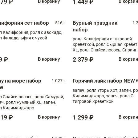
179 ₽
1 449 ₽
В корзину
В корзи
лифорния сет набор
Бурный праздник
516 г
1 
набор
л Калифорния, ролл с авокадо,
л Филадельфия с чукой
ролл Калифорния с тигровой
креветкой, ролл Сырная кревет
XL, ролл Спайси лосось, Спринг-
ролл с угрем и лососем, запеч. 
9 ₽
2 379 ₽
В корзину
В корзи
Медовая креветка
чу на море набор
Горячий лайк набор NEW
1 027 г
6
W
запеч. ролл Угорь Хот, запеч. р
Килиманджаро, запеч. ролл С
л Спайси лосось, ролл Самурай,
тигровой креветкой
еч. ролл Румяный XL, запеч.
л Килиманджаро
919 ₽
1 299 ₽
В корзину
В корзи