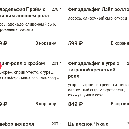
ладельфия Прайм с
Филадельфия Лайт ролл
278 г
2
ойным лососем ролл
лосось, сливочный сыр, огурец
ось, авокадо, сливочный сыр,
розелень, масаго
9 ₽
599 ₽
В корзину
В корзи
ринг-ролл с крабом
Филадельфия в угре с
201 г
2
тигровой креветкой
б-крем, спринг-тесто, огурец,
ролл
ат айсберг, масаго, спайси соус
угорь, тигровые креветки, авок
сливочный сыр, микрозелень,
кунжут, унаги соус
9 ₽
849 ₽
В корзину
В корзи
лифорния ролл
Цыпленок Чука с
207 г
2