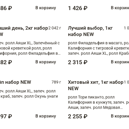
886 ₽
1 426 ₽
В корзину
В корзи
чший день, 2кг набор
Лучший выбор, 1кг
2 042 г
1 
W
набор NEW
еч. ролл Аяши XL, Запечённый с
ролл Филадельфия в масаго, ро
ровой креветкой ролл, ролл
Калифорния с тигровой креветк
ифорния, ролл Филадельфия в
запеч. ролл Аяши XL, ролл Краб
аго, запеч. ролл Румяный XL,
запеч. ролл Лосось терияки
282 ₽
2 315 ₽
В корзину
В корзи
еч. ролл Моцарелломания, ролл
ная креветка XL, запеч. ролл
ный XL
йп набор NEW
Хитовый хит, 1кг набор
789 г
1 
NEW
еч. ролл Аяши XL, запеч. ролл
 краб, запеч. ролл Окунь унаги
ролл Тори пиканто, ролл
Калифорния в кунжуте, запеч. 
Аяши, запеч. ролл Медовая
креветка, ролл Филадельфия с
397 ₽
2 255 ₽
В корзину
В корзи
чукой