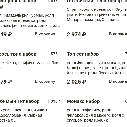
еш-рояль набор
Пятничный, 1,5кг набор
1 548 г
1 
W
Спринг-ролл с креветкой, Окунь
унаги, Медовая креветка, Аяши 
л Филадельфия Гурман, ролл
Моцарелломания, Сырная
олевская креветка, ролл
креветка XL
адельфия в масаго, запеч. ролл
ось Унаги XL, запеч. ролл
049 ₽
2 974 ₽
В корзину
В корзи
ровая креветка с моцареллой,
еч. ролл Эби краб с лососем
сось трио набор
Топ сет набор
575 г
7
ги, Филадельфия в масаго, Яки
ролл Филадельфия в масаго, ро
ось
Калифорния, запеч. ролл Цыпл
Хот, запеч. ролл Лососик Хот с
терияки , запеч. ролл Крабик Хо
379 ₽
2 025 ₽
В корзину
В корзи
бимый 1кг набор
Монако набор
1 030 г
6
 краб запеч. ролл, Аяши XL,
ролл Калифорния, ролл
арелломания, Сырная
Филадельфия в масаго, ролл с
ветка XL
огурцом, ролл Крабик