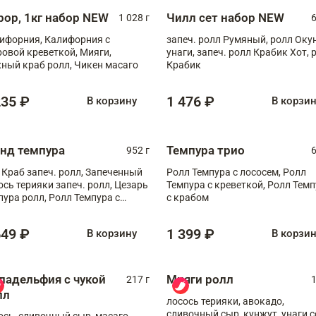
рор, 1кг набор NEW
Чилл сет набор NEW
1 028 г
6
ифорния, Калифорния с
запеч. ролл Румяный, ролл Оку
ровой креветкой, Мияги,
унаги, запеч. ролл Крабик Хот, 
ный краб ролл, Чикен масаго
Крабик
235 ₽
1 476 ₽
В корзину
В корзи
анд темпура
Темпура трио
952 г
6
 Краб запеч. ролл, Запеченный
Ролл Темпура с лососем, Ролл
ось терияки запеч. ролл, Цезарь
Темпура с креветкой, Ролл Тем
пура ролл, Ролл Темпура с
с крабом
веткой
649 ₽
1 399 ₽
В корзину
В корзи
ладельфия с чукой
Мияги ролл
217 г
1
лл
лосось терияки, авокадо,
сливочный сыр, кунжут, унаги с
ось, сливочный сыр, масаго,