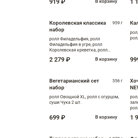
919 ₽
1 
В корзину
Королевская классика
Ка
959 г
набор
рол
рол
ролл Филадельфия, ролл
Филадельфия в угре, ролл
Королевская креветка, ролл
Калифорния
2 279 ₽
99
В корзину
Вегетарианский сет
Хо
356 г
набор
NE
ролл Овощной XL, ролл с огурцом,
рол
суши Чука 2 шт.
зап
рол
699 ₽
1 
В корзину