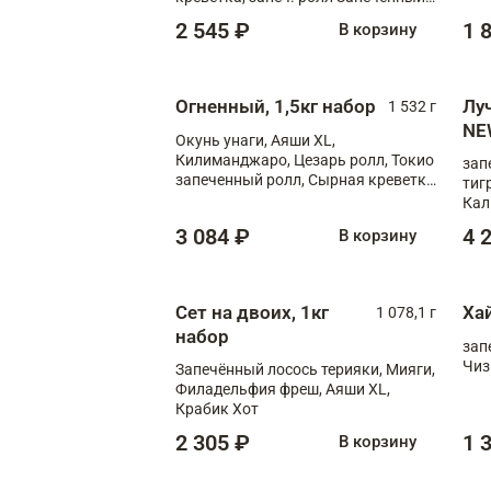
лосось терияки, запеч. ролл Аяши
2 545 ₽
1 
В корзину
XL, запеч. ролл Крабик Хот
Огненный, 1,5кг набор
Лу
1 532 г
NE
Окунь унаги, Аяши XL,
Килиманджаро, Цезарь ролл, Токио
зап
запеченный ролл, Сырная креветка
тиг
XL
Кал
мас
3 084 ₽
4 
В корзину
зап
Сыр
Сыр
Сет на двоих, 1кг
Ха
1 078,1 г
набор
зап
Чиз
Запечённый лосось терияки, Мияги,
Филадельфия фреш, Аяши XL,
Крабик Хот
2 305 ₽
1 
В корзину