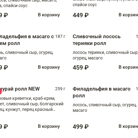
спайси соус
а, спайси соус
9 ₽
449 ₽
В корзину
В корзи
ладельфия в масаго с
Сливочный лосось
187 г
1
рем ролл
терияки ролл
рь, сливочный сыр, огурец,
лосось терияки, сливочный сыр
аго
огурец, масаго
9 ₽
459 ₽
В корзину
В корзи
мурай ролл NEW
Филадельфия в масаго
259 г
1
ролл
ровые креветки, краб-крем,
ет, сливочный сыр, болгарский
лосось, сливочный сыр, огурец,
ец, кунжут, перец красный
масаго
отый, масаго, шеф-соус
9 ₽
499 ₽
В корзину
В корзи