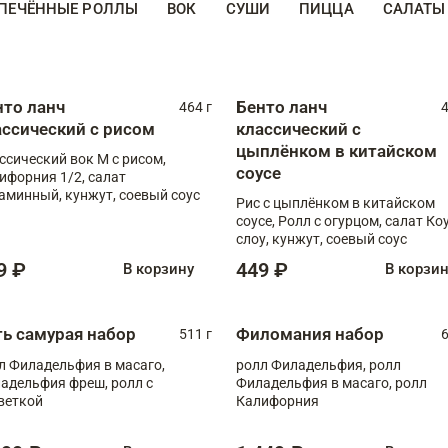
ПЕЧЁННЫЕ РОЛЛЫ
ВОК
СУШИ
ПИЦЦА
САЛАТЫ
нто ланч
Бенто ланч
464 г
4
ассический с рисом
классический с
цыплёнком в китайском
ссический вок М с рисом,
соусе
ифорния 1/2, салат
аминный, кунжут, соевый соус
Рис с цыплёнком в китайском
соусе, Ролл с огурцом, салат Ко
слоу, кунжут, соевый соус
9 ₽
449 ₽
В корзину
В корзи
ть самурая набор
Филомания набор
511 г
6
л Филадельфия в масаго,
ролл Филадельфия, ролл
адельфия фреш, ролл с
Филадельфия в масаго, ролл
веткой
Калифорния