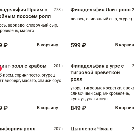
ладельфия Прайм с
Филадельфия Лайт ролл
278 г
2
ойным лососем ролл
лосось, сливочный сыр, огурец
ось, авокадо, сливочный сыр,
розелень, масаго
9 ₽
599 ₽
В корзину
В корзи
ринг-ролл с крабом
Филадельфия в угре с
201 г
2
тигровой креветкой
б-крем, спринг-тесто, огурец,
ролл
ат айсберг, масаго, спайси соус
угорь, тигровые креветки, авок
сливочный сыр, микрозелень,
кунжут, унаги соус
9 ₽
849 ₽
В корзину
В корзи
лифорния ролл
Цыпленок Чука с
207 г
2