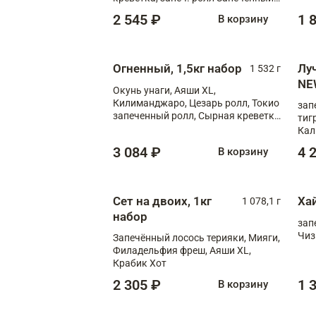
лосось терияки, запеч. ролл Аяши
2 545 ₽
1 
В корзину
XL, запеч. ролл Крабик Хот
Огненный, 1,5кг набор
Лу
1 532 г
NE
Окунь унаги, Аяши XL,
Килиманджаро, Цезарь ролл, Токио
зап
запеченный ролл, Сырная креветка
тиг
XL
Кал
мас
3 084 ₽
4 
В корзину
зап
Сыр
Сыр
Сет на двоих, 1кг
Ха
1 078,1 г
набор
зап
Чиз
Запечённый лосось терияки, Мияги,
Филадельфия фреш, Аяши XL,
Крабик Хот
2 305 ₽
1 
В корзину