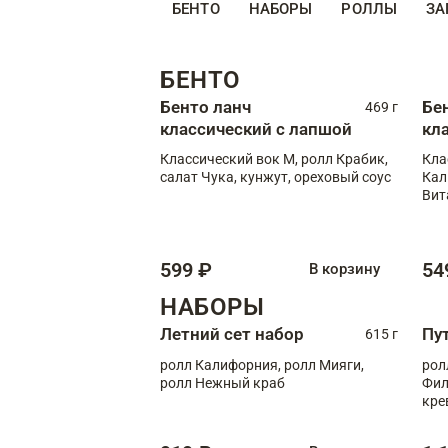
БЕНТО
НАБОРЫ
РОЛЛЫ
ЗА
БЕНТО
Бенто ланч
Бе
469 г
классический с лапшой
кл
Классический вок М, ролл Крабик,
Кла
салат Чука, кунжут, ореховый соус
Кал
Вит
599 ₽
54
В корзину
НАБОРЫ
Летний сет набор
Пу
615 г
ролл Калифорния, ролл Мияги,
рол
ролл Нежный краб
Фил
кре