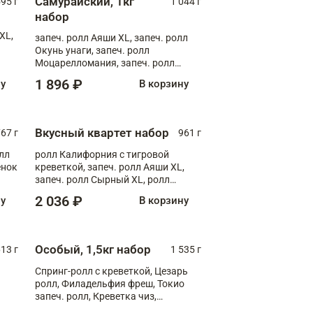
Самурайский, 1кг
595 г
1 044 г
набор
XL,
запеч. ролл Аяши XL, запеч. ролл
Окунь унаги, запеч. ролл
Моцарелломания, запеч. ролл
Килиманджаро
1 896 ₽
ну
В корзину
Вкусный квартет набор
67 г
961 г
лл
ролл Калифорния с тигровой
ёнок
креветкой, запеч. ролл Аяши XL,
запеч. ролл Сырный XL, ролл
т
Калифорния
2 036 ₽
ну
В корзину
Особый, 1,5кг набор
13 г
1 535 г
Спринг-ролл с креветкой, Цезарь
ролл, Филадельфия фреш, Токио
запеч. ролл, Креветка чиз,
Запечённый лосось терияки,