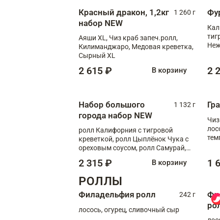
Красный дракон, 1,2кг
Фу
1 260 г
набор NEW
Кал
тиг
Аяши XL, Чиз краб запеч.ролл,
Неж
Килиманджаро, Медовая креветка,
Сырный XL
2 615 ₽
2 
В корзину
Набор большого
Гр
1 132 г
города набор NEW
Чиз
лос
ролл Калифорния с тигровой
тем
креветкой, ролл Цыплёнок Чука с
кре
ореховым соусом, ролл Самурай,
ролл Шиитаке пиканто, Спринг-
2 315 ₽
1 
В корзину
ролл с крабом
РОЛЛЫ
Филадельфия ролл
Фи
242 г
ро
лосось, огурец, сливочный сыр
лос