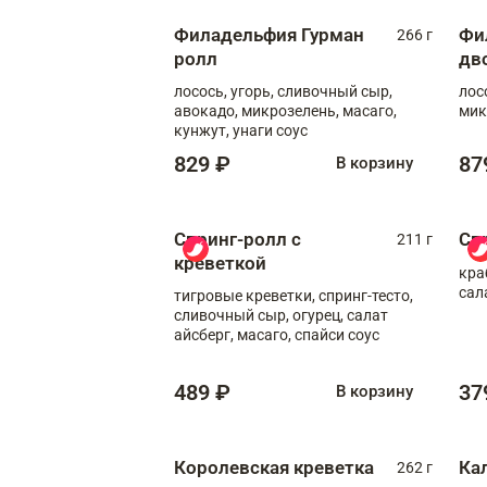
Филадельфия Гурман
Фи
266 г
ролл
дв
лосось, угорь, сливочный сыр,
лос
авокадо, микрозелень, масаго,
мик
кунжут, унаги соус
829 ₽
87
В корзину
Спринг-ролл с
Сп
211 г
креветкой
кра
сал
тигровые креветки, спринг-тесто,
сливочный сыр, огурец, салат
айсберг, масаго, спайси соус
489 ₽
37
В корзину
Королевская креветка
Ка
262 г