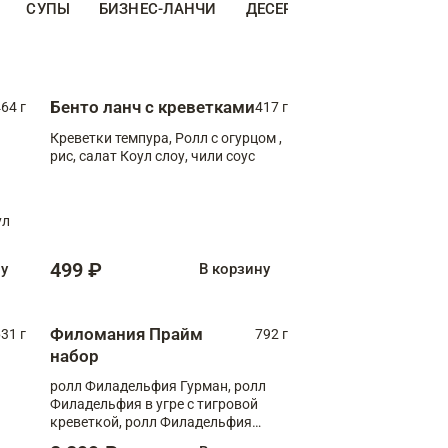
СУПЫ
БИЗНЕС-ЛАНЧИ
ДЕСЕРТЫ
ДОПОЛНИТЕ
Бенто ланч с креветками
64 г
417 г
Креветки темпура, Ролл с огурцом ,
рис, салат Коул слоу, чили соус
ул
499 ₽
ну
В корзину
Филомания Прайм
31 г
792 г
набор
ролл Филадельфия Гурман, ролл
Филадельфия в угре с тигровой
креветкой, ролл Филадельфия
Прайм с двойным лососем