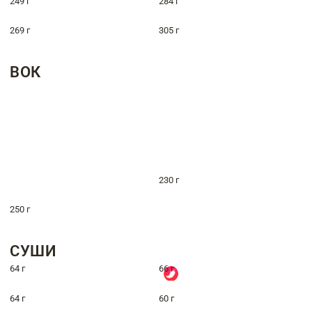
249 г
284 г
269 г
305 г
ВОК
230 г
250 г
СУШИ
64 г
66 г
64 г
60 г