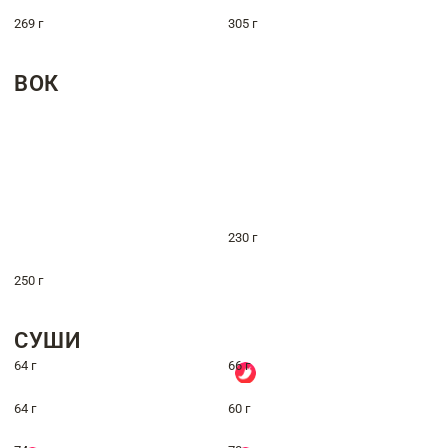
269 г
305 г
ВОК
230 г
250 г
СУШИ
64 г
66 г
64 г
60 г