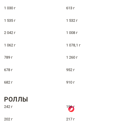
1 030 г
613 г
1 535 г
1 532 г
2 042 г
1 008 г
1 062 г
1 078,1 г
789 г
1 260 г
678 г
952 г
682 г
910 г
РОЛЛЫ
242 г
196 г
202 г
217 г