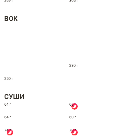
269 г
305 г
ВОК
230 г
250 г
СУШИ
64 г
66 г
64 г
60 г
74 г
70 г