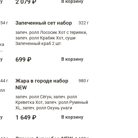
2 079 ₽
ну
В корзину
Запеченный сет набор
254 г
322 г
запеч. ролл Лососик Хот с терияки,
запеч. ролл Крабик Хот, суши
Запеченный краб 2 шт.
ка
ролл
699 ₽
ну
В корзину
Жара в городе набор
44 г
980 г
NEW
олл
запеч. ролл Сёгун, запеч. ролл
Креветка Хот, запеч. ролл Румяный
XL, запеч. ролл Окунь унаги
1 649 ₽
ну
В корзину