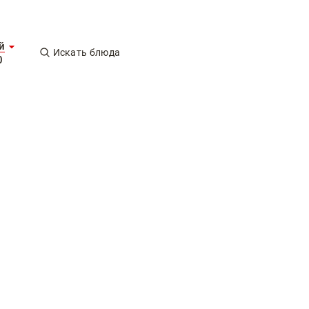
й
Искать блюда
0