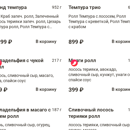
анд темпура
Темпура трио
952 г
6
 Краб запеч. ролл, Запеченный
Ролл Темпура с лососем, Ролл
ось терияки запеч. ролл, Цезарь
Темпура с креветкой, Ролл Тем
пура ролл, Ролл Темпура с
с крабом
веткой
299 ₽
899 ₽
В корзину
В корзи
ладельфия с чукой
Мияги ролл
217 г
1
лл
лосось терияки, авокадо,
сливочный сыр, кунжут, унаги с
ось, сливочный сыр, масаго,
спайси соус
а, спайси соус
9 ₽
399 ₽
В корзину
В корзи
ладельфия в масаго с
Сливочный лосось
187 г
1
рем ролл
терияки ролл
рь, сливочный сыр, огурец,
лосось терияки, сливочный сыр
аго
огурец, масаго