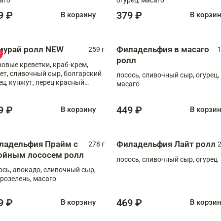
9 ₽
379 ₽
В корзину
В корзи
мурай ролл NEW
Филадельфия в масаго
259 г
1
ролл
ровые креветки, краб-крем,
ет, сливочный сыр, болгарский
лосось, сливочный сыр, огурец,
ец, кунжут, перец красный
масаго
отый, масаго, шеф-соус
9 ₽
449 ₽
В корзину
В корзи
ладельфия Прайм с
Филадельфия Лайт ролл
278 г
2
ойным лососем ролл
лосось, сливочный сыр, огурец
ось, авокадо, сливочный сыр,
розелень, масаго
9 ₽
469 ₽
В корзину
В корзи