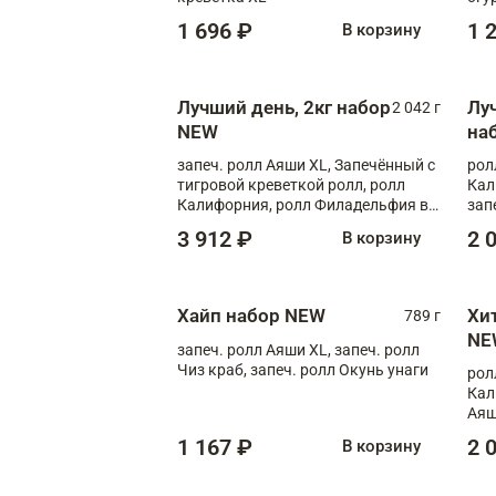
1 696 ₽
1 
В корзину
Лучший день, 2кг набор
Лу
2 042 г
NEW
на
запеч. ролл Аяши XL, Запечённый с
рол
тигровой креветкой ролл, ролл
Кал
Калифорния, ролл Филадельфия в
зап
масаго, запеч. ролл Румяный XL,
зап
3 912 ₽
2 
В корзину
запеч. ролл Моцарелломания, ролл
Сырная креветка XL, запеч. ролл
Сырный XL
Хайп набор NEW
Хи
789 г
NE
запеч. ролл Аяши XL, запеч. ролл
Чиз краб, запеч. ролл Окунь унаги
рол
Кал
Аяш
кре
1 167 ₽
2 
В корзину
чук