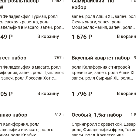
еш-рояль набор
Самурайский, 1кг
1 548 г
1 
W
набор
л Филадельфия Гурман, ролл
запеч. ролл Аяши XL, запеч. ро
олевская креветка, ролл
Окунь унаги, запеч. ролл
адельфия в масаго, запеч. ролл
Моцарелломания, запеч. ролл
ось Унаги XL, запеч. ролл
Килиманджаро
849 ₽
1 676 ₽
В корзину
В корзи
ровая креветка с моцареллой,
еч. ролл Эби краб с лососем
п сет набор
Вкусный квартет набор
767 г
9
л Филадельфия в масаго, ролл
ролл Калифорния с тигровой
ифорния, запеч. ролл Цыплёнок
креветкой, запеч. ролл Аяши XL
, запеч. ролл Лососик Хот с
запеч. ролл Сырный XL, ролл
ияки , запеч. ролл Крабик Хот
Калифорния
805 ₽
1 796 ₽
В корзину
В корзи
нако набор
Особый, 1,5кг набор
613 г
1 
л Калифорния, ролл
Спринг-ролл с креветкой, Цезар
адельфия в масаго, ролл с
ролл, Филадельфия фреш, Токи
рцом, ролл Крабик
запеч. ролл, Креветка чиз,