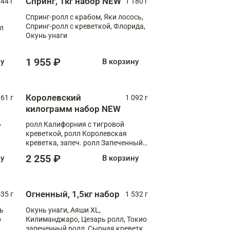
Спринг, 1кг набор NEW
044 г
1 180 г
Спринг-ролл с крабом, Яки лосось,
Спринг-ролл с креветкой, Флорида,
лл
Окунь унаги
1 955 ₽
ну
В корзину
Королевский
61 г
1 092 г
килограмм набор NEW
,
ролл Калифорния с тигровой
креветкой, ролл Королевская
креветка, запеч. ролл Запеченный
лосось терияки, запеч. ролл Аяши
2 255 ₽
ну
В корзину
XL, запеч. ролл Крабик Хот
Огненный, 1,5кг набор
535 г
1 532 г
ь
Окунь унаги, Аяши XL,
о
Килиманджаро, Цезарь ролл, Токио
запеченный ролл, Сырная креветка