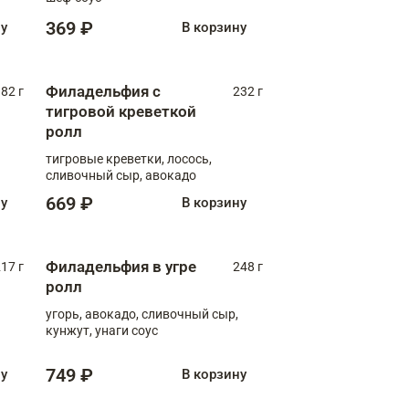
369 ₽
ну
В корзину
Филадельфия с
82 г
232 г
тигровой креветкой
ролл
тигровые креветки, лосось,
сливочный сыр, авокадо
669 ₽
ну
В корзину
Филадельфия в угре
17 г
248 г
ролл
угорь, авокадо, сливочный сыр,
кунжут, унаги соус
749 ₽
ну
В корзину