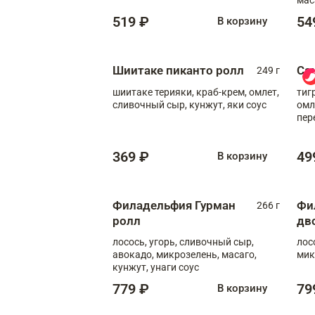
519 ₽
54
В корзину
Шиитаке пиканто ролл
Са
249 г
шиитаке терияки, краб-крем, омлет,
тиг
сливочный сыр, кунжут, яки соус
омл
пер
мол
369 ₽
49
В корзину
Филадельфия Гурман
Фи
266 г
ролл
дв
лосось, угорь, сливочный сыр,
лос
авокадо, микрозелень, масаго,
мик
кунжут, унаги соус
779 ₽
79
В корзину