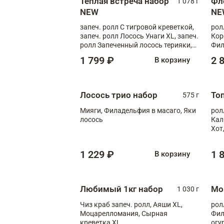
Теплая встреча набор
Фл
1 078 г
NEW
NE
запеч. ролл С тигровой креветкой,
рол
запеч. ролл Лосось Унаги XL, запеч.
Кор
ролл Запеченный лосось терияки,
Фил
запеч. ролл Румяный XL
Лос
1 799 ₽
2 
В корзину
Тиг
зап
Лосось трио набор
То
575 г
Мияги, Филадельфия в масаго, Яки
рол
лосось
Кал
Хот
тер
1 229 ₽
1 
В корзину
Любимый 1кг набор
Мо
1 030 г
Чиз краб запеч. ролл, Аяши XL,
рол
Моцарелломания, Сырная
Фил
креветка XL
огу