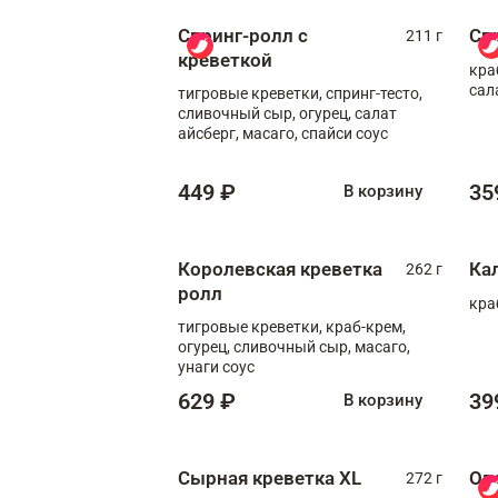
Спринг-ролл с
Сп
211 г
креветкой
кра
сал
тигровые креветки, спринг-тесто,
сливочный сыр, огурец, салат
айсберг, масаго, спайси соус
449 ₽
35
В корзину
Королевская креветка
Ка
262 г
ролл
кра
тигровые креветки, краб-крем,
огурец, сливочный сыр, масаго,
унаги соус
629 ₽
39
В корзину
Сырная креветка XL
Ов
272 г