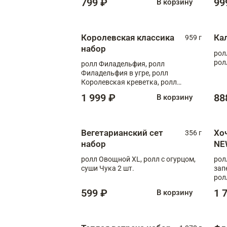
799 ₽
99
В корзину
Королевская классика
Ка
959 г
набор
рол
рол
ролл Филадельфия, ролл
Филадельфия в угре, ролл
Королевская креветка, ролл
Калифорния
1 999 ₽
88
В корзину
Вегетарианский сет
Хо
356 г
набор
NE
ролл Овощной XL, ролл с огурцом,
рол
суши Чука 2 шт.
зап
рол
599 ₽
1 
В корзину