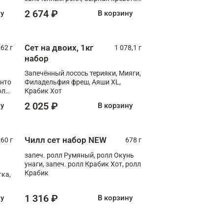
XL
2 674 ₽
ну
В корзину
Сет на двоих, 1кг
062 г
1 078,1 г
набор
Запечённый лосось терияки, Мияги,
анто
Филадельфия фреш, Аяши XL,
олл
Крабик Хот
2 025 ₽
ну
В корзину
Чилл сет набор NEW
260 г
678 г
запеч. ролл Румяный, ролл Окунь
унаги, запеч. ролл Крабик Хот, ролл
Крабик
ка,
1 316 ₽
ну
В корзину