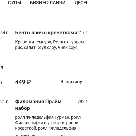
СУПЫ
БИЗНЕС-ЛАНЧИ
ДЕСЕРТЫ
ДОПОЛНИТЕ
Бенто ланч с креветками
64 г
417 г
Креветки темпура, Ролл с огурцом ,
рис, салат Коул слоу, чили соус
ул
449 ₽
ну
В корзину
Филомания Прайм
31 г
792 г
набор
ролл Филадельфия Гурман, ролл
Филадельфия в угре с тигровой
креветкой, ролл Филадельфия
Прайм с двойным лососем