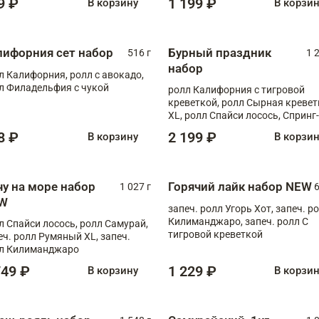
9 ₽
1 199 ₽
В корзину
В корзи
лифорния сет набор
Бурный праздник
516 г
1 
набор
л Калифорния, ролл с авокадо,
л Филадельфия с чукой
ролл Калифорния с тигровой
креветкой, ролл Сырная кревет
XL, ролл Спайси лосось, Спринг-
ролл с угрем и лососем, запеч. 
8 ₽
2 199 ₽
В корзину
В корзи
Медовая креветка
чу на море набор
Горячий лайк набор NEW
1 027 г
6
W
запеч. ролл Угорь Хот, запеч. р
Килиманджаро, запеч. ролл С
л Спайси лосось, ролл Самурай,
тигровой креветкой
еч. ролл Румяный XL, запеч.
л Килиманджаро
749 ₽
1 229 ₽
В корзину
В корзи