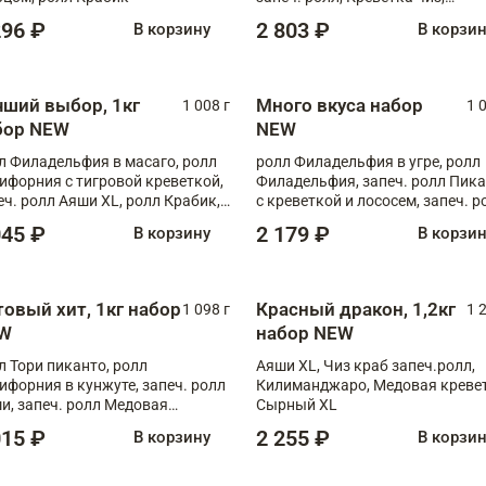
Запечённый лосось терияки,
296 ₽
2 803 ₽
В корзину
В корзи
Флорида
чший выбор, 1кг
Много вкуса набор
1 008 г
1 
бор NEW
NEW
л Филадельфия в масаго, ролл
ролл Филадельфия в угре, ролл
ифорния с тигровой креветкой,
Филадельфия, запеч. ролл Пик
еч. ролл Аяши XL, ролл Крабик,
с креветкой и лососем, запеч. р
еч. ролл Лосось терияки
С тигровой креветкой
045 ₽
2 179 ₽
В корзину
В корзи
товый хит, 1кг набор
Красный дракон, 1,2кг
1 098 г
1 
W
набор NEW
л Тори пиканто, ролл
Аяши XL, Чиз краб запеч.ролл,
ифорния в кунжуте, запеч. ролл
Килиманджаро, Медовая кревет
и, запеч. ролл Медовая
Сырный XL
ветка, ролл Филадельфия с
015 ₽
2 255 ₽
В корзину
В корзи
ой