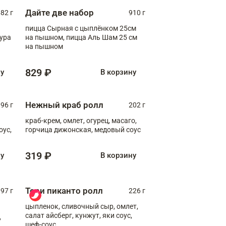
Дайте две набор
82 г
910 г
пицца Сырная с цыплёнком 25см
пура
на пышном, пицца Аль Шам 25 см
на пышном
829 ₽
ну
В корзину
Нежный краб ролл
96 г
202 г
краб-крем, омлет, огурец, масаго,
оус,
горчица дижонская, медовый соус
319 ₽
ну
В корзину
Тори пиканто ролл
97 г
226 г
цыпленок, сливочный сыр, омлет,
салат айсберг, кунжут, яки соус,
,
шеф-соус