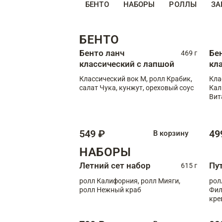
БЕНТО
НАБОРЫ
РОЛЛЫ
ЗА
БЕНТО
Бенто ланч
Бе
469 г
классический с лапшой
кл
Классический вок М, ролл Крабик,
Кла
салат Чука, кунжут, ореховый соус
Кал
Вит
549 ₽
49
В корзину
НАБОРЫ
Летний сет набор
Пу
615 г
ролл Калифорния, ролл Мияги,
рол
ролл Нежный краб
Фил
кре