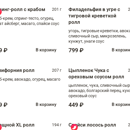
ринг-ролл с крабом
Филадельфия в угре с
201 г
2
тигровой креветкой
б-крем, спринг-тесто, огурец,
ролл
ат айсберг, масаго, спайси соус
угорь, тигровые креветки, авок
сливочный сыр, микрозелень,
кунжут, унаги соус
9 ₽
799 ₽
В корзину
В корзи
лифорния ролл
Цыпленок Чука с
207 г
2
ореховым соусом ролл
б-крем, авокадо, огурец, масаго
цыпленок, чука, сливочный сыр
авокадо, болгарский перец, кун
ореховый соус
9 ₽
449 ₽
В корзину
В корзи
ощной XL ролл
Спайси лосось ролл
194 г
2