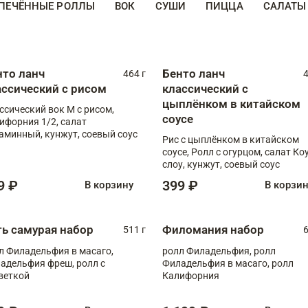
ПЕЧЁННЫЕ РОЛЛЫ
ВОК
СУШИ
ПИЦЦА
САЛАТЫ
нто ланч
Бенто ланч
464 г
4
ассический с рисом
классический с
цыплёнком в китайском
ссический вок М с рисом,
соусе
ифорния 1/2, салат
аминный, кунжут, соевый соус
Рис с цыплёнком в китайском
соусе, Ролл с огурцом, салат Ко
слоу, кунжут, соевый соус
9 ₽
399 ₽
В корзину
В корзи
ть самурая набор
Филомания набор
511 г
6
л Филадельфия в масаго,
ролл Филадельфия, ролл
адельфия фреш, ролл с
Филадельфия в масаго, ролл
веткой
Калифорния