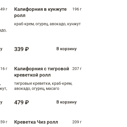
Калифорния в кунжуте
49 г
196 г
ролл
краб-крем, огурец, авокадо, кунжут
адо,
339 ₽
ну
В корзину
Калифорния с тигровой
16 г
207 г
креветкой ролл
,
тигровые креветки, краб-крем,
жут,
авокадо, огурец, масаго
479 ₽
ну
В корзину
Креветка Чиз ролл
59 г
209 г