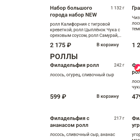
Набор большого
Гр
1 132 г
города набор NEW
Чиз
лос
ролл Калифорния с тигровой
тем
креветкой, ролл Цыплёнок Чука с
кре
ореховым соусом, ролл Самурай,
ролл Шиитаке пиканто, Спринг-
2 175 ₽
1 
В корзину
ролл с крабом
РОЛЛЫ
Филадельфия ролл
Фи
242 г
ро
лосось, огурец, сливочный сыр
лос
чук
599 ₽
47
В корзину
Филадельфия с
Фи
217 г
ананасом ролл
уг
лосось, сливочный сыр, ананас
уго
мас