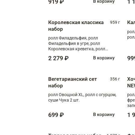
919 ₽
1 
В корзину
Королевская классика
Ка
959 г
набор
рол
рол
ролл Филадельфия, ролл
Филадельфия в угре, ролл
Королевская креветка, ролл
Калифорния
2 279 ₽
99
В корзину
Вегетарианский сет
Хо
356 г
набор
NE
ролл Овощной XL, ролл с огурцом,
рол
суши Чука 2 шт.
фре
зап
699 ₽
1 
В корзину