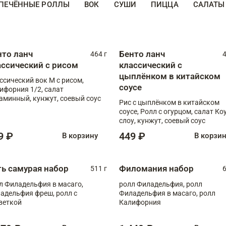
ПЕЧЁННЫЕ РОЛЛЫ
ВОК
СУШИ
ПИЦЦА
САЛАТЫ
нто ланч
Бенто ланч
464 г
4
ассический с рисом
классический с
цыплёнком в китайском
ссический вок М с рисом,
соусе
ифорния 1/2, салат
аминный, кунжут, соевый соус
Рис с цыплёнком в китайском
соусе, Ролл с огурцом, салат Ко
слоу, кунжут, соевый соус
9 ₽
449 ₽
В корзину
В корзи
ть самурая набор
Филомания набор
511 г
6
л Филадельфия в масаго,
ролл Филадельфия, ролл
адельфия фреш, ролл с
Филадельфия в масаго, ролл
веткой
Калифорния