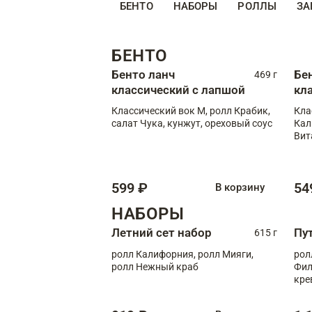
БЕНТО
НАБОРЫ
РОЛЛЫ
ЗА
БЕНТО
Бенто ланч
Бе
469 г
классический с лапшой
кл
Классический вок М, ролл Крабик,
Кла
салат Чука, кунжут, ореховый соус
Кал
Вит
599 ₽
54
В корзину
НАБОРЫ
Летний сет набор
Пу
615 г
ролл Калифорния, ролл Мияги,
рол
ролл Нежный краб
Фил
кре