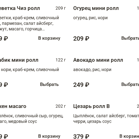
еветка Чиз ролл
Огурец мини ролл
209 г
1
ветки, краб-крем, сливочный
огурец, рис, нори
, пармезан, салат айсберг,
жут, масаго, горчица
онская, медовый соус
9 ₽
209 ₽
В корзину
Выбрат
абик мини ролл
Авокадо мини ролл
122 г
1
, нори, краб-крем, сливочный
авокадо, рис, нори
9 ₽
249 ₽
Выбрать
Выбрат
кен масаго
Цезарь ролл В
202 г
2
лёнок, сливочный сыр, огурец,
Цыплёнок, салат айсберг, тома
аго, медовый соус
черри, цезарь соус
9 ₽
379 ₽
В корзину
В корзи