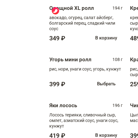
Овощной XL ролл
Кр
194 г
авокадо, огурец, салат айсберг,
кре
болгарский перец, сладкий чили
сыр
соус
кун
диж
349 ₽
48
В корзину
Угорь мини ролл
Кр
108 г
рис, нори, унаги соус, угорь, кунжут
рис
сыр
399 ₽
25
Выбрать
Яки лосось
Чи
196 г
Лосось терияки, сливочный сыр,
Цып
омлет, азиатский соус, унаги соус,
мас
кунжут
419 ₽
39
В корзину