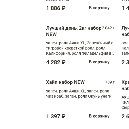
1 886 ₽
1 
В корзину
Лучший день, 2кг набор
Лу
2 042 г
NEW
на
запеч. ролл Аяши XL, Запечённый с
рол
тигровой креветкой ролл, ролл
Кал
Калифорния, ролл Филадельфия в
зап
масаго, запеч. ролл Румяный XL,
зап
4 282 ₽
2 
В корзину
запеч. ролл Моцарелломания, ролл
Сырная креветка XL, запеч. ролл
Сырный XL
Хайп набор NEW
Кр
789 г
на
запеч. ролл Аяши XL, запеч. ролл
Чиз краб, запеч. ролл Окунь унаги
Аяш
Кил
Сыр
1 397 ₽
2 
В корзину