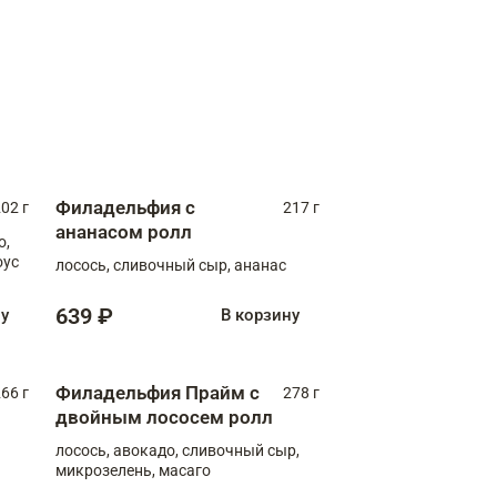
Филадельфия с
02 г
217 г
ананасом ролл
о,
оус
лосось, сливочный сыр, ананас
639 ₽
ну
В корзину
Филадельфия Прайм с
66 г
278 г
двойным лососем ролл
лосось, авокадо, сливочный сыр,
микрозелень, масаго