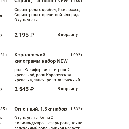
Спринг, 1кг набор NEW
044 г
1 180 г
Спринг-ролл с крабом, Яки лосось,
Спринг-ролл с креветкой, Флорида,
лл
Окунь унаги
2 195 ₽
ну
В корзину
Королевский
61 г
1 092 г
килограмм набор NEW
,
ролл Калифорния с тигровой
креветкой, ролл Королевская
креветка, запеч. ролл Запеченный
лосось терияки, запеч. ролл Аяши
2 545 ₽
ну
В корзину
XL, запеч. ролл Крабик Хот
Огненный, 1,5кг набор
535 г
1 532 г
ь
Окунь унаги, Аяши XL,
о
Килиманджаро, Цезарь ролл, Токио
запеченный ролл, Сырная креветка