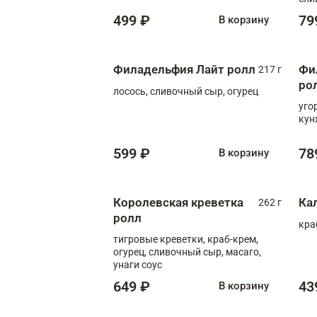
499 ₽
79
В корзину
Филадельфия Лайт ролл
Фи
217 г
ро
лосось, сливочный сыр, огурец
уго
кун
599 ₽
78
В корзину
Королевская креветка
Ка
262 г
ролл
кра
тигровые креветки, краб-крем,
огурец, сливочный сыр, масаго,
унаги соус
649 ₽
43
В корзину