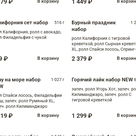
179 ₽
1 449 ₽
В корзину
В корзи
лифорния сет набор
Бурный праздник
516 г
1 
набор
л Калифорния, ролл с авокадо,
л Филадельфия с чукой
ролл Калифорния с тигровой
креветкой, ролл Сырная кревет
XL, ролл Спайси лосось, Спринг-
ролл с угрем и лососем, запеч. 
9 ₽
2 379 ₽
В корзину
В корзи
Медовая креветка
чу на море набор
Горячий лайк набор NEW
1 027 г
6
W
запеч. ролл Угорь Хот, запеч. р
Килиманджаро, запеч. ролл С
л Спайси лосось, Филадельфии
тигровой креветкой
ш, запеч. ролл Румяный XL,
еч. ролл Килиманджаро
919 ₽
1 299 ₽
В корзину
В корзи