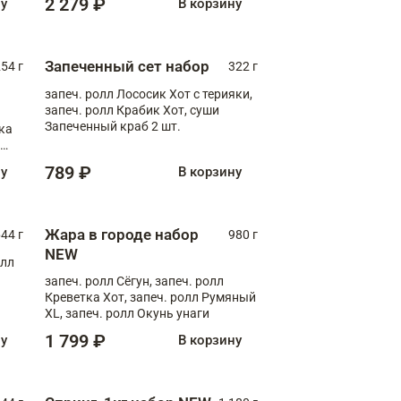
2 279 ₽
ну
В корзину
Запеченный сет набор
254 г
322 г
запеч. ролл Лососик Хот с терияки,
запеч. ролл Крабик Хот, суши
Запеченный краб 2 шт.
ка
ролл
789 ₽
ну
В корзину
Жара в городе набор
44 г
980 г
NEW
олл
запеч. ролл Сёгун, запеч. ролл
Креветка Хот, запеч. ролл Румяный
XL, запеч. ролл Окунь унаги
1 799 ₽
ну
В корзину