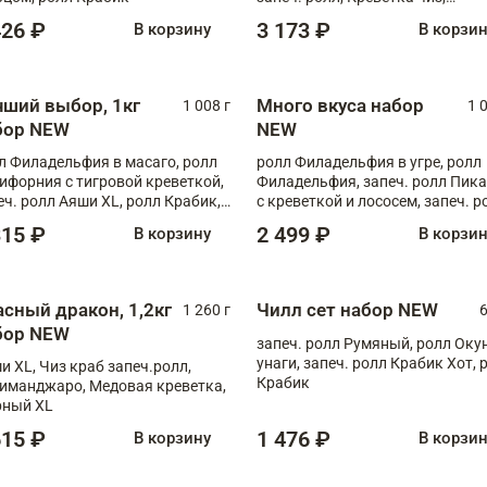
Запечённый лосось терияки,
426 ₽
3 173 ₽
В корзину
В корзи
Флорида
чший выбор, 1кг
Много вкуса набор
1 008 г
1 
бор NEW
NEW
л Филадельфия в масаго, ролл
ролл Филадельфия в угре, ролл
ифорния с тигровой креветкой,
Филадельфия, запеч. ролл Пик
еч. ролл Аяши XL, ролл Крабик,
с креветкой и лососем, запеч. р
еч. ролл Лосось терияки
С тигровой креветкой
315 ₽
2 499 ₽
В корзину
В корзи
асный дракон, 1,2кг
Чилл сет набор NEW
1 260 г
6
бор NEW
запеч. ролл Румяный, ролл Оку
унаги, запеч. ролл Крабик Хот, 
и XL, Чиз краб запеч.ролл,
Крабик
иманджаро, Медовая креветка,
ный XL
615 ₽
1 476 ₽
В корзину
В корзи