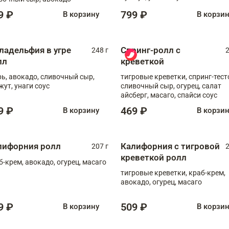
9 ₽
799 ₽
В корзину
В корзи
ладельфия в угре
Спринг-ролл с
248 г
2
лл
креветкой
рь, авокадо, сливочный сыр,
тигровые креветки, спринг-тест
жут, унаги соус
сливочный сыр, огурец, салат
айсберг, масаго, спайси соус
9 ₽
469 ₽
В корзину
В корзи
лифорния ролл
Калифорния с тигровой
207 г
2
креветкой ролл
б-крем, авокадо, огурец, масаго
тигровые креветки, краб-крем,
авокадо, огурец, масаго
9 ₽
509 ₽
В корзину
В корзи