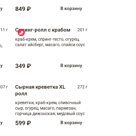
849 ₽
ну
В корзину
Спринг-ролл с крабом
11 г
201 г
краб-крем, спринг-тесто, огурец,
салат айсберг, масаго, спайси соус
о,
349 ₽
ну
В корзину
Сырная креветка XL
07 г
272 г
ролл
креветки, краб-крем, сливочный
сыр, огурец, масаго, пармезан,
горчица дижонская, медовый соус
599 ₽
ну
В корзину