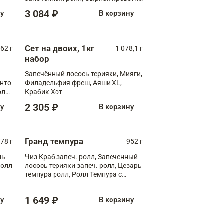
XL
3 084 ₽
ну
В корзину
Сет на двоих, 1кг
062 г
1 078,1 г
набор
Запечённый лосось терияки, Мияги,
анто
Филадельфия фреш, Аяши XL,
олл
Крабик Хот
2 305 ₽
ну
В корзину
Гранд темпура
78 г
952 г
нь
Чиз Краб запеч. ролл, Запеченный
ролл
лосось терияки запеч. ролл, Цезарь
темпура ролл, Ролл Темпура с
креветкой
1 649 ₽
ну
В корзину