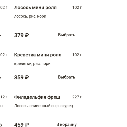
Лосось мини ролл
02 г
102 г
лосось, рис, нори
379 ₽
ь
Выбрать
Креветка мини ролл
02 г
102 г
креветки, рис, нори
359 ₽
ь
Выбрать
Филадельфия фреш
12 г
227 г
ты
Лосось, сливочный сыр, огурец
459 ₽
ну
В корзину