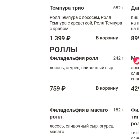
Темпура трио
Да
682 г
Ролл Темпура с лососем, Ролл
пиц
Темпура с креветкой, Ролл Темпура
на пышном
с крабом
на 
1 399 ₽
89
В корзину
РОЛЛЫ
Филадельфия ролл
Ми
242 г
лосось, огурец, сливочный сыр
лос
сли
спа
759 ₽
42
В корзину
Филадельфия в масаго
Фи
182 г
ролл
ти
ро
лосось, сливочный сыр, огурец,
масаго
тиг
сли