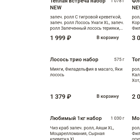
Теплая встреча набор
Фл
1 078 г
NEW
NE
запеч. ролл С тигровой креветкой,
рол
запеч. ролл Лосось Унаги XL, запеч.
Кор
ролл Запеченный лосось терияки,
Фил
запеч. ролл Румяный XL
Лос
1 999 ₽
3 
В корзину
Тиг
зап
Лосось трио набор
То
575 г
Мияги, Филадельфия в масаго, Яки
рол
лосось
Кал
Хот
тер
1 379 ₽
2 
В корзину
Любимый 1кг набор
Мо
1 030 г
Чиз краб запеч. ролл, Аяши XL,
рол
Моцарелломания, Сырная
Фил
креветка XL
огу