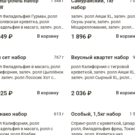
еш-рояль набор
Самурайский, 1кг
1 548 г
1 
W
набор
л Филадельфия Гурман, ролл
запеч. ролл Аяши XL, запеч. ро
олевская креветка, ролл
Окунь унаги, запеч. ролл
адельфия в масаго, запеч. ролл
Моцарелломания, запеч. ролл
ось Унаги XL, запеч. ролл
Килиманджаро
049 ₽
1 896 ₽
В корзину
В корзи
ровая креветка с моцареллой,
еч. ролл Эби краб с лососем
п сет набор
Вкусный квартет набор
767 г
9
л Филадельфия в масаго, ролл
ролл Калифорния с тигровой
ифорния, запеч. ролл Цыплёнок
креветкой, запеч. ролл Аяши XL
, запеч. ролл Лососик Хот с
запеч. ролл Сырный XL, ролл
ияки , запеч. ролл Крабик Хот
Калифорния
025 ₽
2 036 ₽
В корзину
В корзи
нако набор
Особый, 1,5кг набор
613 г
1 
л Калифорния, ролл
Спринг-ролл с креветкой, Цезар
адельфия в масаго, ролл с
ролл, Филадельфия фреш, Токи
рцом, ролл Крабик
запеч. ролл, Креветка чиз,