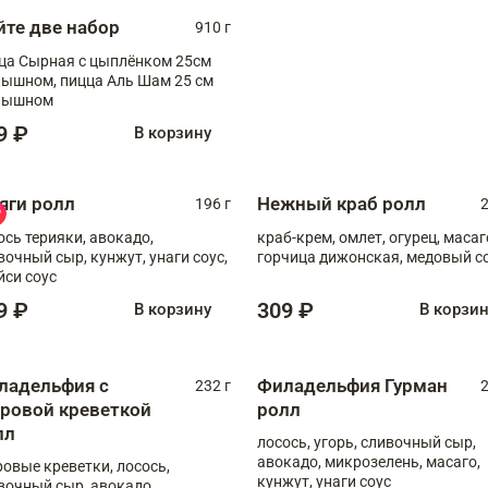
йте две набор
910 г
ца Сырная с цыплёнком 25см
, пицца Аль Шам 25 см
пышном
9 ₽
В корзину
яги ролл
Нежный краб ролл
196 г
2
ось терияки, авокадо,
краб-крем, омлет, огурец, масаг
вочный сыр, кунжут, унаги соус,
горчица дижонская, медовый с
йси соус
9 ₽
309 ₽
В корзину
В корзи
ладельфия с
Филадельфия Гурман
232 г
2
гровой креветкой
ролл
лл
лосось, угорь, сливочный сыр,
авокадо, микрозелень, масаго,
ровые креветки, лосось,
кунжут, унаги соус
вочный сыр, авокадо