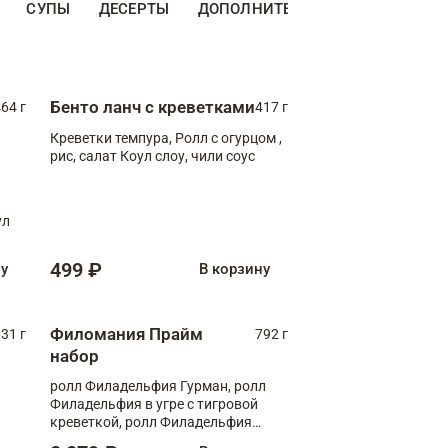
СУПЫ
ДЕСЕРТЫ
ДОПОЛНИТЕЛЬНО
НАПИТКИ
Бенто ланч с креветками
64 г
417 г
Креветки темпура, Ролл с огурцом ,
рис, салат Коул слоу, чили соус
ул
499 ₽
ну
В корзину
Филомания Прайм
31 г
792 г
набор
ролл Филадельфия Гурман, ролл
Филадельфия в угре с тигровой
креветкой, ролл Филадельфия
Прайм с двойным лососем