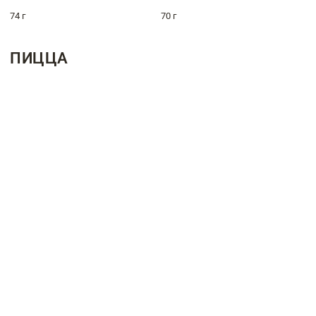
74 г
70 г
ПИЦЦА