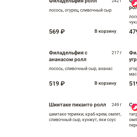
Филадельфия ролл
Фи
242 г
ро
лосось, огурец, сливочный сыр
лос
чук
569 ₽
47
В корзину
Филадельфия с
Фи
217 г
ананасом ролл
уг
лосось, сливочный сыр, ананас
уго
мас
519 ₽
51
В корзину
Шиитаке пиканто ролл
Са
249 г
шиитаке терияки, краб-крем, омлет,
тиг
сливочный сыр, кунжут, яки соус
омл
пер
мол