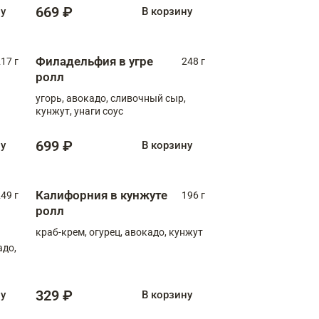
669 ₽
ну
В корзину
Филадельфия в угре
17 г
248 г
ролл
угорь, авокадо, сливочный сыр,
кунжут, унаги соус
699 ₽
ну
В корзину
Калифорния в кунжуте
49 г
196 г
ролл
краб-крем, огурец, авокадо, кунжут
адо,
329 ₽
ну
В корзину