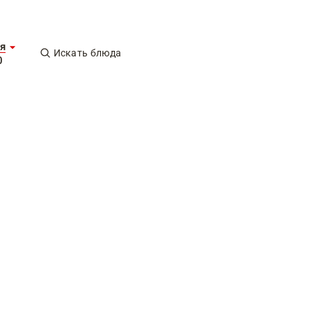
я
Искать блюда
0