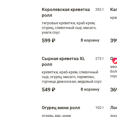
Королевская креветка
Ка
262 г
ролл
кра
тигровые креветки, краб-крем,
огурец, сливочный сыр, масаго,
унаги соус
599 ₽
39
В корзину
Сырная креветка XL
Ов
272 г
ролл
аво
бол
креветки, краб-крем, сливочный
соу
сыр, огурец, масаго, пармезан,
горчица дижонская, медовый соус
549 ₽
36
В корзину
Огурец мини ролл
Ло
102 г
огурец, рис, нори
лос