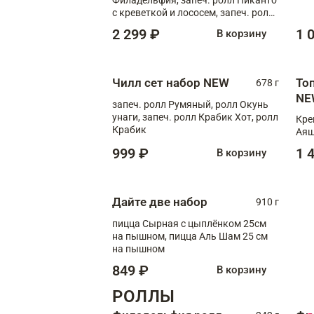
с креветкой и лососем, запеч. ролл
С тигровой креветкой
2 299 ₽
1 
В корзину
Чилл сет набор NEW
То
678 г
NE
запеч. ролл Румяный, ролл Окунь
унаги, запеч. ролл Крабик Хот, ролл
Кре
Крабик
Аяш
999 ₽
1 
В корзину
Дайте две набор
910 г
пицца Сырная с цыплёнком 25см
на пышном, пицца Аль Шам 25 см
на пышном
849 ₽
В корзину
РОЛЛЫ