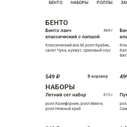
БЕНТО
НАБОРЫ
РОЛЛЫ
ЗА
БЕНТО
Бенто ланч
Бе
469 г
классический с лапшой
кл
Классический вок М, ролл Крабик,
Кла
салат Чука, кунжут, ореховый соус
Кал
Вит
549 ₽
49
В корзину
НАБОРЫ
Летний сет набор
Пу
615 г
ролл Калифорния, ролл Мияги,
рол
ролл Нежный краб
Сам