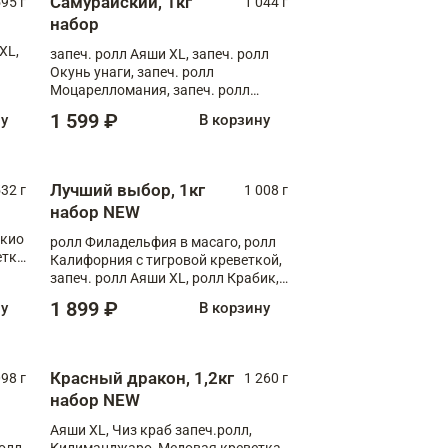
Самурайский, 1кг
595 г
1 044 г
набор
XL,
запеч. ролл Аяши XL, запеч. ролл
Окунь унаги, запеч. ролл
Моцарелломания, запеч. ролл
Килиманджаро
1 599 ₽
ну
В корзину
Лучший выбор, 1кг
532 г
1 008 г
набор NEW
окио
ролл Филадельфия в масаго, ролл
етка
Калифорния с тигровой креветкой,
запеч. ролл Аяши XL, ролл Крабик,
запеч. ролл Лосось терияки
1 899 ₽
ну
В корзину
Красный дракон, 1,2кг
098 г
1 260 г
набор NEW
Аяши XL, Чиз краб запеч.ролл,
ролл
Килиманджаро, Медовая креветка,