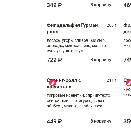
349 ₽
46
В корзину
Филадельфия Гурман
Фи
266 г
ролл
дв
лосось, угорь, сливочный сыр,
лос
авокадо, микрозелень, масаго,
мик
кунжут, унаги соус
729 ₽
74
В корзину
Спринг-ролл с
Сп
211 г
креветкой
кра
сал
тигровые креветки, спринг-тесто,
сливочный сыр, огурец, салат
айсберг, масаго, спайси соус
449 ₽
35
В корзину