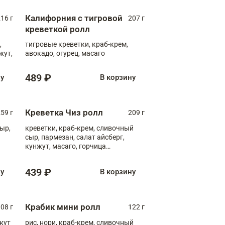
Калифорния с тигровой
16 г
207 г
креветкой ролл
,
тигровые креветки, краб-крем,
жут,
авокадо, огурец, масаго
489 ₽
ну
В корзину
Креветка Чиз ролл
59 г
209 г
ыр,
креветки, краб-крем, сливочный
сыр, пармезан, салат айсберг,
кунжут, масаго, горчица
дижонская, медовый соус
439 ₽
ну
В корзину
Крабик мини ролл
08 г
122 г
нжут
рис, нори, краб-крем, сливочный