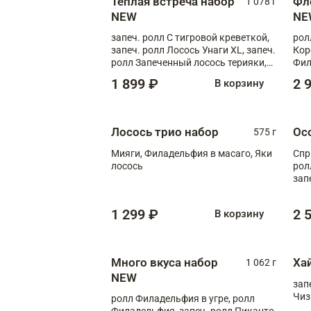
Теплая встреча набор
Фл
1 078 г
NEW
NE
запеч. ролл С тигровой креветкой,
рол
запеч. ролл Лосось Унаги XL, запеч.
Кор
ролл Запеченный лосось терияки,
Фил
запеч. ролл Румяный XL
Лос
1 899 ₽
2 
В корзину
Тиг
зап
Лосось трио набор
Ос
575 г
Мияги, Филадельфия в масаго, Яки
Спр
лосось
рол
зап
Зап
Фло
1 299 ₽
2 
В корзину
Много вкуса набор
Ха
1 062 г
NEW
зап
Чиз
ролл Филадельфия в угре, ролл
Филадельфия, запеч. ролл Пиканто