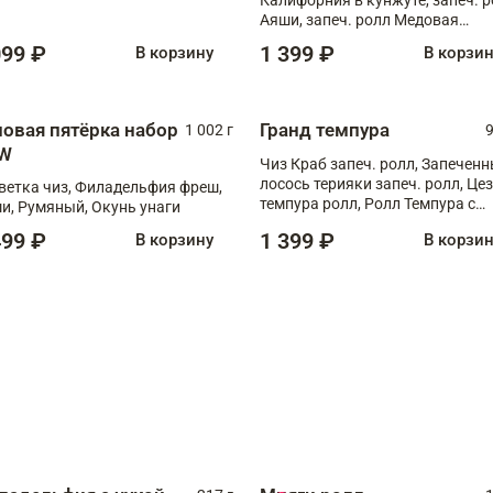
Аяши, запеч. ролл Медовая
креветка, ролл Филадельфия с
099 ₽
1 399 ₽
В корзину
В корзи
чукой
повая пятёрка набор
Гранд темпура
1 002 г
9
W
Чиз Краб запеч. ролл, Запечен
лосось терияки запеч. ролл, Це
ветка чиз, Филадельфия фреш,
темпура ролл, Ролл Темпура с
и, Румяный, Окунь унаги
креветкой
499 ₽
1 399 ₽
В корзину
В корзи