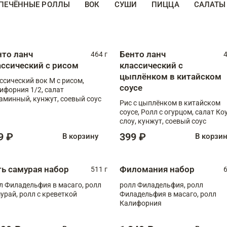
ПЕЧЁННЫЕ РОЛЛЫ
ВОК
СУШИ
ПИЦЦА
САЛАТЫ
нто ланч
Бенто ланч
464 г
4
ассический с рисом
классический с
цыплёнком в китайском
ссический вок М с рисом,
соусе
ифорния 1/2, салат
аминный, кунжут, соевый соус
Рис с цыплёнком в китайском
соусе, Ролл с огурцом, салат Ко
слоу, кунжут, соевый соус
9 ₽
399 ₽
В корзину
В корзи
ть самурая набор
Филомания набор
511 г
6
л Филадельфия в масаго, ролл
ролл Филадельфия, ролл
урай, ролл с креветкой
Филадельфия в масаго, ролл
Калифорния