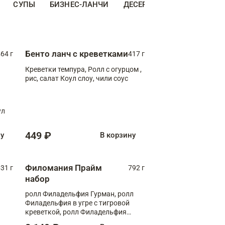
СУПЫ
БИЗНЕС-ЛАНЧИ
ДЕСЕРТЫ
ДОПОЛНИТЕ
Бенто ланч с креветками
64 г
417 г
Креветки темпура, Ролл с огурцом ,
рис, салат Коул слоу, чили соус
ул
449 ₽
ну
В корзину
Филомания Прайм
31 г
792 г
набор
ролл Филадельфия Гурман, ролл
Филадельфия в угре с тигровой
креветкой, ролл Филадельфия
Прайм с двойным лососем