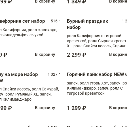
099 ₽
1 349 ₽
В корзину
В корзи
лифорния сет набор
Бурный праздник
516 г
1 
набор
л Калифорния, ролл с авокадо,
л Филадельфия с чукой
ролл Калифорния с тигровой
креветкой, ролл Сырная кревет
XL, ролл Спайси лосось, Спринг-
ролл с угрем и лососем, запеч. 
9 ₽
2 299 ₽
В корзину
В корзи
Медовая креветка
чу на море набор
Горячий лайк набор NEW
1 027 г
6
W
запеч. ролл Угорь Хот, запеч. р
Килиманджаро, запеч. ролл С
л Спайси лосось, ролл Самурай,
тигровой креветкой
еч. ролл Румяный XL, запеч.
л Килиманджаро
799 ₽
1 299 ₽
В корзину
В корзи