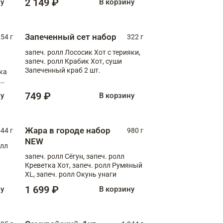
2 149 ₽
ну
В корзину
Запеченный сет набор
254 г
322 г
запеч. ролл Лососик Хот с терияки,
запеч. ролл Крабик Хот, суши
Запеченный краб 2 шт.
ка
ролл
749 ₽
ну
В корзину
Жара в городе набор
44 г
980 г
NEW
олл
запеч. ролл Сёгун, запеч. ролл
Креветка Хот, запеч. ролл Румяный
XL, запеч. ролл Окунь унаги
1 699 ₽
ну
В корзину