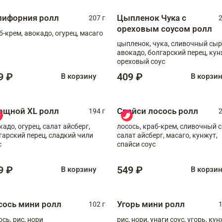
лифорния ролл
Цыпленок Чука с
207 г
2
ореховым соусом ролл
б-крем, авокадо, огурец, масаго
цыпленок, чука, сливочный сыр
авокадо, болгарский перец, кун
ореховый соус
9 ₽
409 ₽
В корзину
В корзи
ощной XL ролл
Спайси лосось ролл
194 г
2
кадо, огурец, салат айсберг,
лосось, краб-крем, сливочный с
гарский перец, сладкий чили
салат айсберг, масаго, кунжут,
с
спайси соус
9 ₽
549 ₽
В корзину
В корзи
сось мини ролл
Угорь мини ролл
102 г
1
ось, рис, нори
рис, нори, унаги соус, угорь, ку