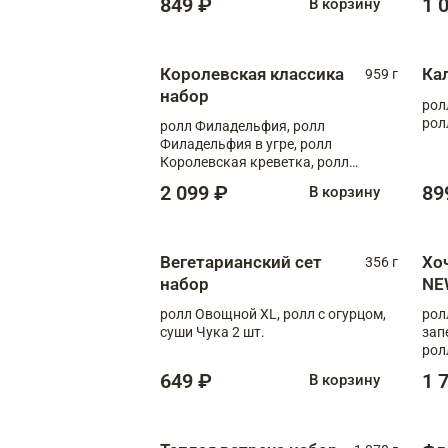
849 ₽
1 
В корзину
Королевская классика
Ка
959 г
набор
рол
рол
ролл Филадельфия, ролл
Филадельфия в угре, ролл
Королевская креветка, ролл
Калифорния
2 099 ₽
89
В корзину
Вегетарианский сет
Хо
356 г
набор
NE
ролл Овощной XL, ролл с огурцом,
рол
суши Чука 2 шт.
зап
рол
649 ₽
1 
В корзину