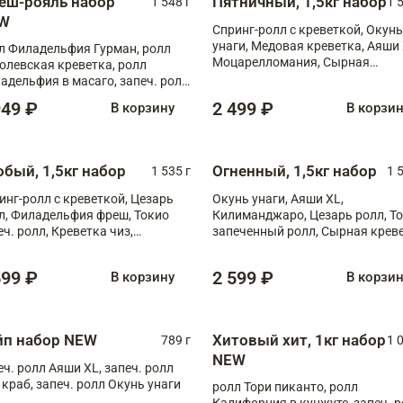
еш-рояль набор
Пятничный, 1,5кг набор
1 548 г
1 
W
Спринг-ролл с креветкой, Окунь
унаги, Медовая креветка, Аяши 
л Филадельфия Гурман, ролл
Моцарелломания, Сырная
олевская креветка, ролл
креветка XL
адельфия в масаго, запеч. ролл
ось Унаги XL, запеч. ролл
949 ₽
2 499 ₽
В корзину
В корзи
ровая креветка с моцареллой,
еч. ролл Эби краб с лососем
обый, 1,5кг набор
Огненный, 1,5кг набор
1 535 г
1 
инг-ролл с креветкой, Цезарь
Окунь унаги, Аяши XL,
л, Филадельфия фреш, Токио
Килиманджаро, Цезарь ролл, Т
еч. ролл, Креветка чиз,
запеченный ролл, Сырная крев
ечённый лосось терияки,
XL
рида
599 ₽
2 599 ₽
В корзину
В корзи
йп набор NEW
Хитовый хит, 1кг набор
789 г
1 
NEW
еч. ролл Аяши XL, запеч. ролл
 краб, запеч. ролл Окунь унаги
ролл Тори пиканто, ролл
Калифорния в кунжуте, запеч. 