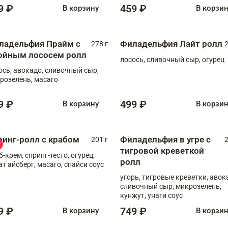
9 ₽
459 ₽
В корзину
В корзи
ладельфия Прайм с
Филадельфия Лайт ролл
278 г
2
ойным лососем ролл
лосось, сливочный сыр, огурец
ось, авокадо, сливочный сыр,
розелень, масаго
9 ₽
499 ₽
В корзину
В корзи
ринг-ролл с крабом
Филадельфия в угре с
201 г
2
тигровой креветкой
б-крем, спринг-тесто, огурец,
ролл
ат айсберг, масаго, спайси соус
угорь, тигровые креветки, авок
сливочный сыр, микрозелень,
кунжут, унаги соус
9 ₽
749 ₽
В корзину
В корзи