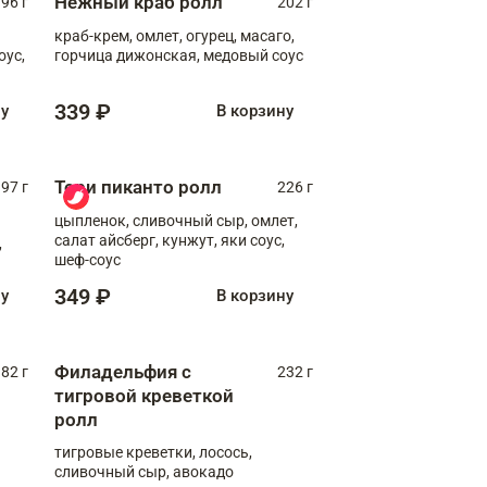
Нежный краб ролл
96 г
202 г
краб-крем, омлет, огурец, масаго,
оус,
горчица дижонская, медовый соус
339 ₽
ну
В корзину
Тори пиканто ролл
97 г
226 г
цыпленок, сливочный сыр, омлет,
салат айсберг, кунжут, яки соус,
,
шеф-соус
349 ₽
ну
В корзину
Филадельфия с
82 г
232 г
тигровой креветкой
ролл
тигровые креветки, лосось,
сливочный сыр, авокадо