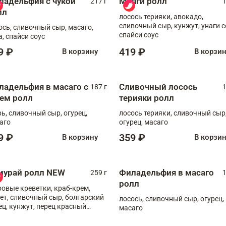
ладельфия с чукой
Мияги ролл
217 г
1
лл
лосось терияки, авокадо,
сливочный сыр, кунжут, унаги с
ось, сливочный сыр, масаго,
спайси соус
а, спайси соус
9 ₽
419 ₽
В корзину
В корзи
ладельфия в масаго с
Сливочный лосось
187 г
1
рем ролл
терияки ролл
рь, сливочный сыр, огурец,
лосось терияки, сливочный сыр
аго
огурец, масаго
9 ₽
359 ₽
В корзину
В корзи
мурай ролл NEW
Филадельфия в масаго
259 г
1
ролл
ровые креветки, краб-крем,
ет, сливочный сыр, болгарский
лосось, сливочный сыр, огурец,
ец, кунжут, перец красный
масаго
отый, масаго, шеф-соус