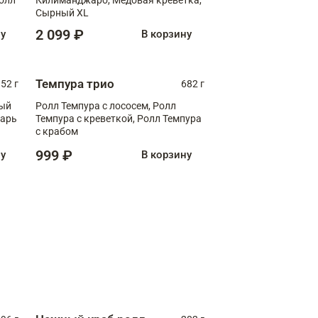
Сырный XL
2 099 ₽
ну
В корзину
Темпура трио
52 г
682 г
ный
Ролл Темпура с лососем, Ролл
зарь
Темпура с креветкой, Ролл Темпура
с крабом
999 ₽
ну
В корзину