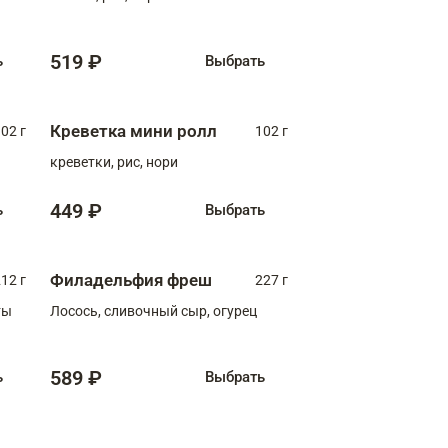
519 ₽
ь
Выбрать
Креветка мини ролл
02 г
102 г
креветки, рис, нори
449 ₽
ь
Выбрать
Филадельфия фреш
12 г
227 г
ты
Лосось, сливочный сыр, огурец
589 ₽
ь
Выбрать