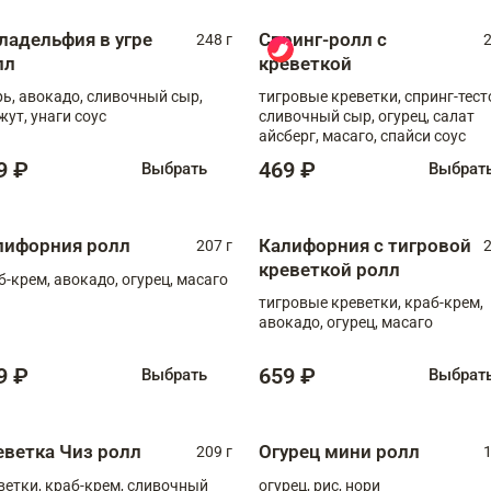
ладельфия в угре
Спринг-ролл с
248 г
2
лл
креветкой
рь, авокадо, сливочный сыр,
тигровые креветки, спринг-тест
жут, унаги соус
сливочный сыр, огурец, салат
айсберг, масаго, спайси соус
9 ₽
469 ₽
Выбрать
Выбрат
лифорния ролл
Калифорния с тигровой
207 г
2
креветкой ролл
б-крем, авокадо, огурец, масаго
тигровые креветки, краб-крем,
авокадо, огурец, масаго
9 ₽
659 ₽
Выбрать
Выбрат
еветка Чиз ролл
Огурец мини ролл
209 г
1
ветки, краб-крем, сливочный
огурец, рис, нори