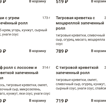
9 ₽
519 ₽
В корзину
В корзи
ши с угрем
Тигровая креветка с
173 г
2
печённый ролл
моцареллой запеченный
ролл
б-крем, угорь, кунжут, сырный
, унаги соус
тигровые креветки, сливочный
сыр, огурец, масаго, моцарелла
соус
9 ₽
789 ₽
В корзину
В корзи
ф ролл с лососем и
С тигровой креветкой
314 г
2
еветкой запеченный
запеченный ролл
лл
тигровые креветки, омлет,
сливочный сыр, огурец, кунжут,
ось, тигровые креветки, омлет,
сырный соус, унаги соус, спайси
вочный сыр, микрозелень,
соус
аго, кунжут, яки соус, унаги соус
9 ₽
719 ₽
В корзину
В корзи