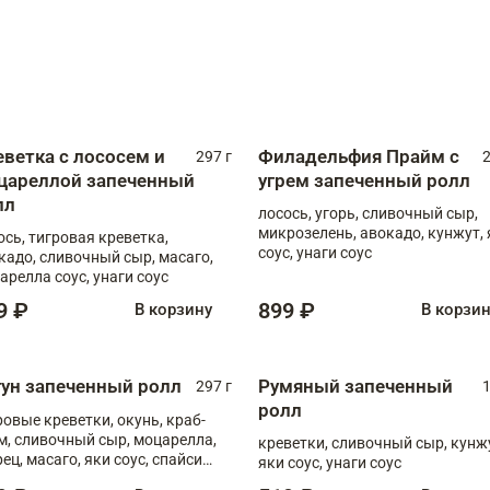
еветка с лососем и
Филадельфия Прайм с
297 г
2
цареллой запеченный
угрем запеченный ролл
лл
лосось, угорь, сливочный сыр,
микрозелень, авокадо, кунжут, 
ось, тигровая креветка,
соус, унаги соус
кадо, сливочный сыр, масаго,
арелла соус, унаги соус
9 ₽
899 ₽
В корзину
В корзи
гун запеченный ролл
Румяный запеченный
297 г
1
ролл
ровые креветки, окунь, краб-
м, сливочный сыр, моцарелла,
креветки, сливочный сыр, кунж
рец, масаго, яки соус, спайси
яки соус, унаги соус
, унаги соус