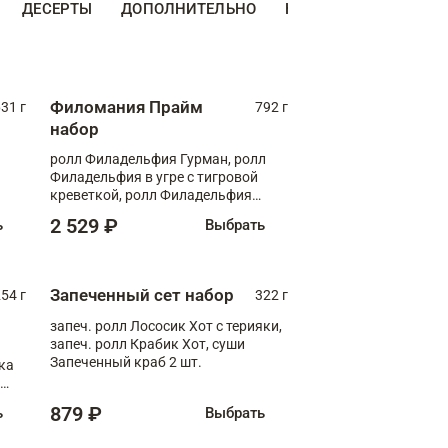
ДЕСЕРТЫ
ДОПОЛНИТЕЛЬНО
НАПИТКИ
Филомания Прайм
31 г
792 г
набор
ролл Филадельфия Гурман, ролл
Филадельфия в угре с тигровой
креветкой, ролл Филадельфия
Прайм с двойным лососем
2 529 ₽
ь
Выбрать
Запеченный сет набор
254 г
322 г
запеч. ролл Лососик Хот с терияки,
запеч. ролл Крабик Хот, суши
Запеченный краб 2 шт.
ка
ролл
879 ₽
ь
Выбрать