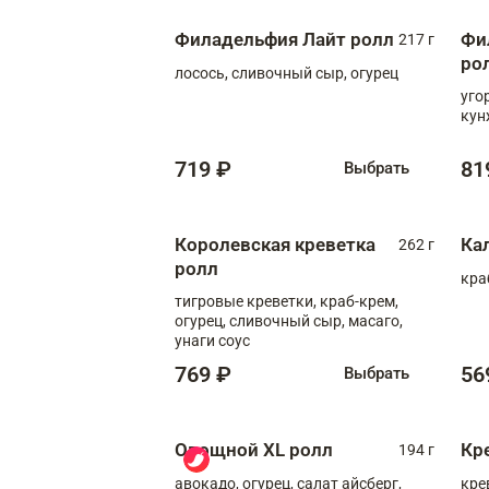
Филадельфия Лайт ролл
Фи
217 г
ро
лосось, сливочный сыр, огурец
уго
кун
719 ₽
81
Выбрать
Королевская креветка
Ка
262 г
ролл
кра
тигровые креветки, краб-крем,
огурец, сливочный сыр, масаго,
унаги соус
769 ₽
56
Выбрать
Овощной XL ролл
Кр
194 г
авокадо, огурец, салат айсберг,
кре