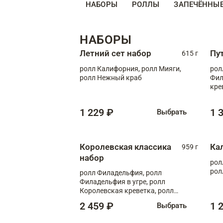
НАБОРЫ
РОЛЛЫ
ЗАПЕЧЁННЫ
НАБОРЫ
Летний сет набор
Пу
615 г
ролл Калифорния, ролл Мияги,
рол
ролл Нежный краб
Фил
кре
1 229 ₽
1 
Выбрать
Королевская классика
Ка
959 г
набор
рол
рол
ролл Филадельфия, ролл
Филадельфия в угре, ролл
Королевская креветка, ролл
Калифорния
2 459 ₽
1 
Выбрать