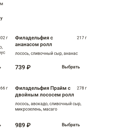
ну
Филадельфия с
02 г
217 г
ананасом ролл
о,
оус
лосось, сливочный сыр, ананас
739 ₽
ь
Выбрать
Филадельфия Прайм с
66 г
278 г
двойным лососем ролл
лосось, авокадо, сливочный сыр,
микрозелень, масаго
989 ₽
ь
Выбрать