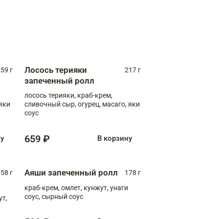
Лосось терияки
59 г
217 г
запеченный ролл
лосось терияки, краб-крем,
яки
сливочный сыр, огурец, масаго, яки
соус
659 ₽
ну
В корзину
Аяши запеченный ролл
58 г
178 г
краб-крем, омлет, кунжут, унаги
соус, сырный соус
ут,