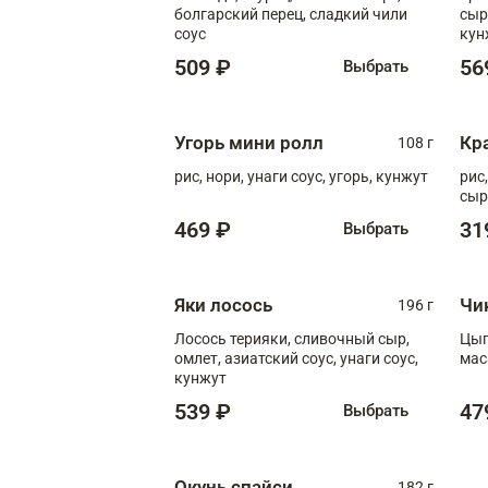
болгарский перец, сладкий чили
сыр
соус
кун
диж
509 ₽
56
Выбрать
Угорь мини ролл
Кр
108 г
рис, нори, унаги соус, угорь, кунжут
рис
сыр
469 ₽
31
Выбрать
Яки лосось
Чи
196 г
Лосось терияки, сливочный сыр,
Цып
омлет, азиатский соус, унаги соус,
мас
кунжут
539 ₽
47
Выбрать
Окунь спайси
182 г