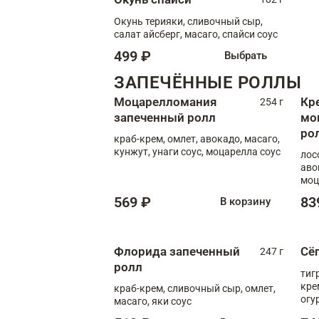
Окунь терияки, сливочный сыр,
салат айсберг, масаго, спайси соус
499 ₽
Выбрать
ЗАПЕЧЁННЫЕ РОЛЛЫ
Моцарелломания
Кр
254 г
запеченный ролл
мо
ро
краб-крем, омлет, авокадо, масаго,
кунжут, унаги соус, моцарелла соус
лос
аво
моц
569 ₽
83
В корзину
Флорида запеченный
Сё
247 г
ролл
тиг
кре
краб-крем, сливочный сыр, омлет,
огу
масаго, яки соус
соус