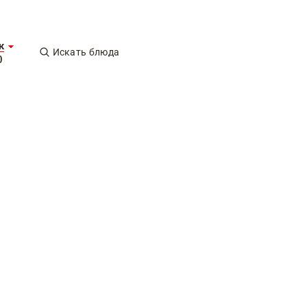
к
Искать блюда
0