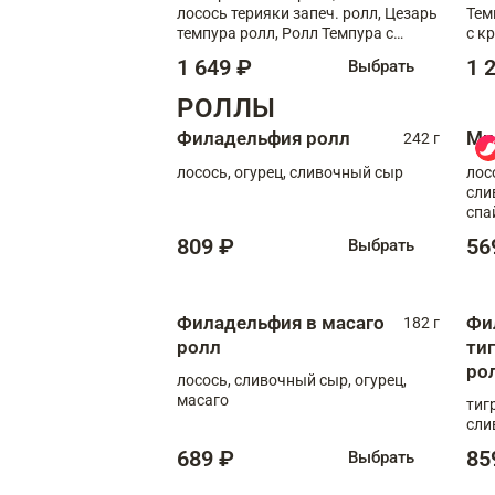
лосось терияки запеч. ролл, Цезарь
Тем
темпура ролл, Ролл Темпура с
с к
креветкой
1 649 ₽
1 
Выбрать
РОЛЛЫ
Филадельфия ролл
Ми
242 г
лосось, огурец, сливочный сыр
лос
сли
спа
809 ₽
56
Выбрать
Филадельфия в масаго
Фи
182 г
ролл
ти
ро
лосось, сливочный сыр, огурец,
масаго
тиг
сли
689 ₽
85
Выбрать