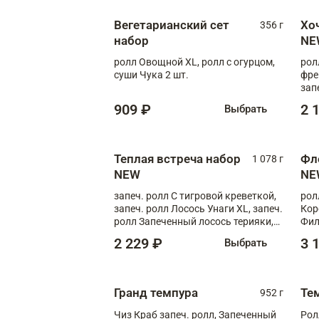
Вегетарианский сет
Хо
356 г
набор
NE
ролл Овощной XL, ролл с огурцом,
рол
суши Чука 2 шт.
фре
зап
909 ₽
2 
Выбрать
Теплая встреча набор
Фл
1 078 г
NEW
NE
запеч. ролл С тигровой креветкой,
рол
запеч. ролл Лосось Унаги XL, запеч.
Кор
ролл Запеченный лосось терияки,
Фил
запеч. ролл Румяный XL
Лос
2 229 ₽
3 
Выбрать
Тиг
зап
Гранд темпура
Те
952 г
Чиз Краб запеч. ролл, Запеченный
Рол