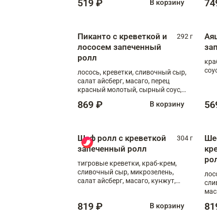
519 ₽
74
В корзину
Пиканто с креветкой и
Ая
292 г
лососем запеченный
за
ролл
кра
соус
лосось, креветки, сливочный сыр,
салат айсберг, масаго, перец
красный молотый, сырный соус,
азиатский соус
869 ₽
56
В корзину
Шеф ролл с креветкой
Ше
304 г
запеченный ролл
кр
ро
тигровые креветки, краб-крем,
сливочный сыр, микрозелень,
лос
салат айсберг, масаго, кунжут,
сли
сырный соус, азиатский соус,
мас
спайси соус
819 ₽
81
В корзину