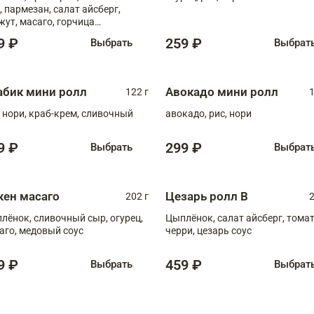
, пармезан, салат айсберг,
жут, масаго, горчица
онская, медовый соус
9 ₽
259 ₽
Выбрать
Выбрат
абик мини ролл
Авокадо мини ролл
122 г
1
, нори, краб-крем, сливочный
авокадо, рис, нори
9 ₽
299 ₽
Выбрать
Выбрат
кен масаго
Цезарь ролл В
202 г
2
лёнок, сливочный сыр, огурец,
Цыплёнок, салат айсберг, тома
аго, медовый соус
черри, цезарь соус
9 ₽
459 ₽
Выбрать
Выбрат