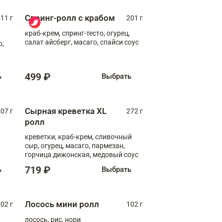
Спринг-ролл с крабом
11 г
201 г
краб-крем, спринг-тесто, огурец,
салат айсберг, масаго, спайси соус
о,
499 ₽
ь
Выбрать
Сырная креветка XL
07 г
272 г
ролл
креветки, краб-крем, сливочный
сыр, огурец, масаго, пармезан,
горчица дижонская, медовый соус
719 ₽
ь
Выбрать
Лосось мини ролл
02 г
102 г
лосось, рис, нори