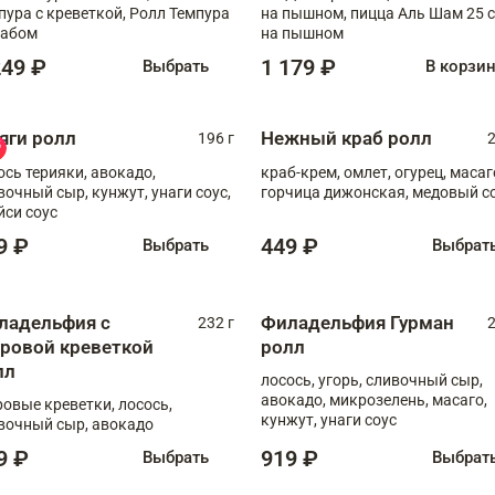
пура с креветкой, Ролл Темпура
на пышном, пицца Аль Шам 25 см
рабом
на пышном
249 ₽
1 179 ₽
Выбрать
В корзи
яги ролл
Нежный краб ролл
196 г
2
ось терияки, авокадо,
краб-крем, омлет, огурец, масаг
вочный сыр, кунжут, унаги соус,
горчица дижонская, медовый с
йси соус
9 ₽
449 ₽
Выбрать
Выбрат
ладельфия с
Филадельфия Гурман
232 г
2
гровой креветкой
ролл
лл
лосось, угорь, сливочный сыр,
авокадо, микрозелень, масаго,
ровые креветки, лосось,
кунжут, унаги соус
вочный сыр, авокадо
9 ₽
919 ₽
Выбрать
Выбрат