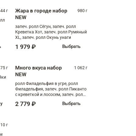
Жара в городе набор
44 г
980 г
NEW
олл
запеч. ролл Сёгун, запеч. ролл
Креветка Хот, запеч. ролл Румяный
XL, запеч. ролл Окунь унаги
1 979 ₽
ь
Выбрать
Много вкуса набор
75 г
1 062 г
NEW
Яки
ролл Филадельфия в угре, ролл
Филадельфия, запеч. ролл Пиканто
с креветкой и лососем, запеч. ролл
С тигровой креветкой
2 779 ₽
ну
Выбрать
10 г
см