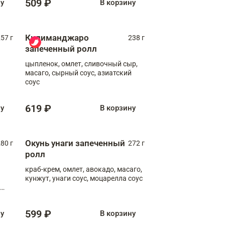
509 ₽
ну
В корзину
Килиманджаро
57 г
238 г
запеченный ролл
цыпленок, омлет, сливочный сыр,
масаго, сырный соус, азиатский
соус
619 ₽
ну
В корзину
Окунь унаги запеченный
80 г
272 г
ролл
краб-крем, омлет, авокадо, масаго,
кунжут, унаги соус, моцарелла соус
599 ₽
ну
В корзину