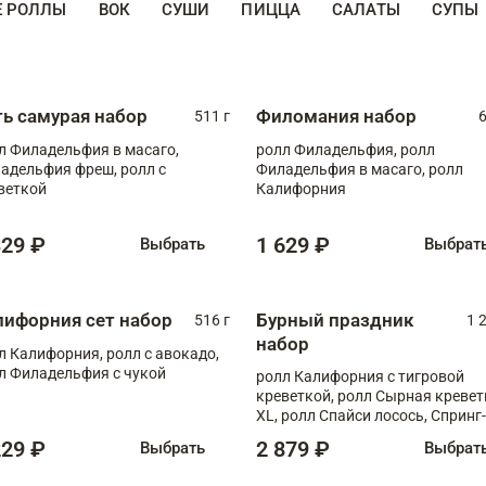
Е РОЛЛЫ
ВОК
СУШИ
ПИЦЦА
САЛАТЫ
СУПЫ
ть самурая набор
Филомания набор
511 г
6
л Филадельфия в масаго,
ролл Филадельфия, ролл
адельфия фреш, ролл с
Филадельфия в масаго, ролл
веткой
Калифорния
329 ₽
1 629 ₽
Выбрать
Выбрат
лифорния сет набор
Бурный праздник
516 г
1 
набор
л Калифорния, ролл с авокадо,
л Филадельфия с чукой
ролл Калифорния с тигровой
креветкой, ролл Сырная кревет
XL, ролл Спайси лосось, Спринг-
ролл с угрем и лососем, запеч. 
229 ₽
2 879 ₽
Выбрать
Выбрат
Медовая креветка