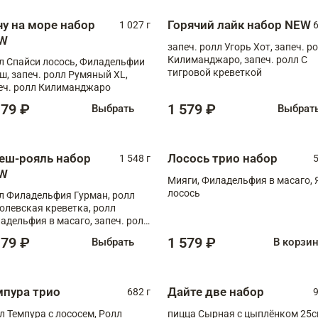
чу на море набор
Горячий лайк набор NEW
1 027 г
6
W
запеч. ролл Угорь Хот, запеч. р
Килиманджаро, запеч. ролл С
л Спайси лосось, Филадельфии
тигровой креветкой
ш, запеч. ролл Румяный XL,
еч. ролл Килиманджаро
179 ₽
1 579 ₽
Выбрать
Выбрат
еш-рояль набор
Лосось трио набор
1 548 г
5
W
Мияги, Филадельфия в масаго, 
лосось
л Филадельфия Гурман, ролл
олевская креветка, ролл
адельфия в масаго, запеч. ролл
ось Унаги XL, запеч. ролл
179 ₽
1 579 ₽
Выбрать
В корзи
ровая креветка с моцареллой,
еч. ролл Эби краб с лососем
мпура трио
Дайте две набор
682 г
9
л Темпура с лососем, Ролл
пицца Сырная с цыплёнком 25