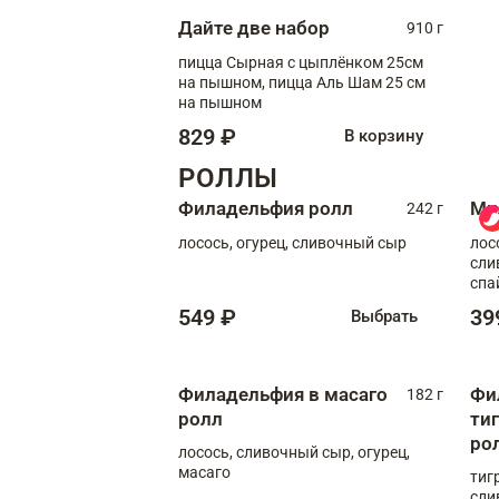
Дайте две набор
910 г
пицца Сырная с цыплёнком 25см
на пышном, пицца Аль Шам 25 см
на пышном
829 ₽
В корзину
РОЛЛЫ
Филадельфия ролл
Ми
242 г
лосось, огурец, сливочный сыр
лос
сли
спа
549 ₽
39
Выбрать
Филадельфия в масаго
Фи
182 г
ролл
ти
ро
лосось, сливочный сыр, огурец,
масаго
тиг
сли