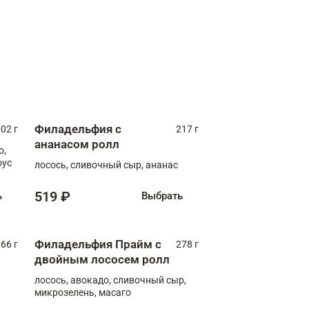
Филадельфия с
02 г
217 г
ананасом ролл
о,
оус
лосось, сливочный сыр, ананас
519 ₽
ь
Выбрать
Филадельфия Прайм с
66 г
278 г
двойным лососем ролл
лосось, авокадо, сливочный сыр,
микрозелень, масаго