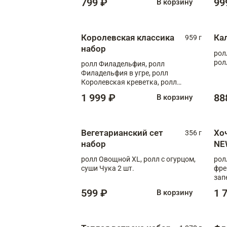
799 ₽
99
В корзину
Королевская классика
Ка
959 г
набор
рол
рол
ролл Филадельфия, ролл
Филадельфия в угре, ролл
Королевская креветка, ролл
Калифорния
1 999 ₽
88
В корзину
Вегетарианский сет
Хо
356 г
набор
NE
ролл Овощной XL, ролл с огурцом,
рол
суши Чука 2 шт.
фре
зап
599 ₽
1 
В корзину