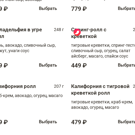
9 ₽
779 ₽
Выбрать
Выбрат
ладельфия в угре
Спринг-ролл с
248 г
2
лл
креветкой
рь, авокадо, сливочный сыр,
тигровые креветки, спринг-тест
жут, унаги соус
сливочный сыр, огурец, салат
айсберг, масаго, спайси соус
9 ₽
449 ₽
Выбрать
Выбрат
лифорния ролл
Калифорния с тигровой
207 г
2
креветкой ролл
б-крем, авокадо, огурец, масаго
тигровые креветки, краб-крем,
авокадо, огурец, масаго
9 ₽
479 ₽
Выбрать
Выбрат