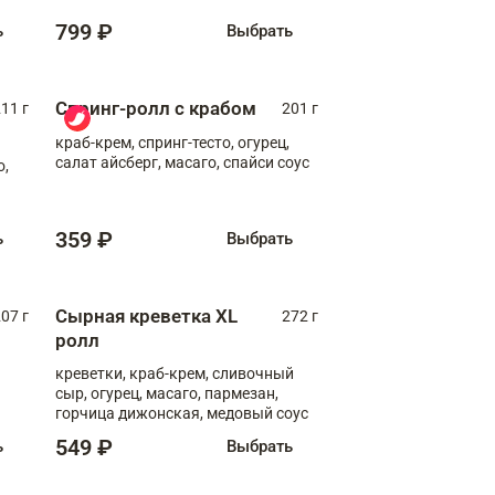
799 ₽
ь
Выбрать
Спринг-ролл с крабом
11 г
201 г
краб-крем, спринг-тесто, огурец,
салат айсберг, масаго, спайси соус
о,
359 ₽
ь
Выбрать
Сырная креветка XL
07 г
272 г
ролл
креветки, краб-крем, сливочный
сыр, огурец, масаго, пармезан,
горчица дижонская, медовый соус
549 ₽
ь
Выбрать