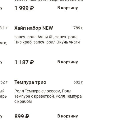
XL
1 999 ₽
ну
В корзину
Хайп набор NEW
8,1 г
789 г
запеч. ролл Аяши XL, запеч. ролл
Чиз краб, запеч. ролл Окунь унаги
яги,
1 187 ₽
ну
В корзину
Темпура трио
52 г
682 г
ный
Ролл Темпура с лососем, Ролл
зарь
Темпура с креветкой, Ролл Темпура
с крабом
899 ₽
ну
В корзину