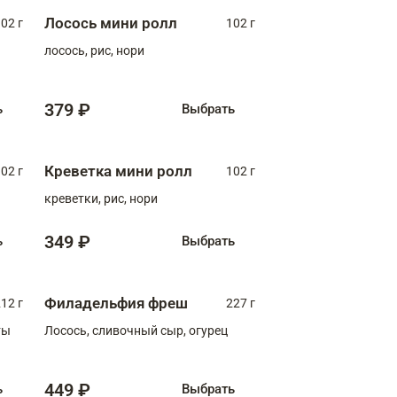
Лосось мини ролл
02 г
102 г
лосось, рис, нори
379 ₽
ь
Выбрать
Креветка мини ролл
02 г
102 г
креветки, рис, нори
349 ₽
ь
Выбрать
Филадельфия фреш
12 г
227 г
ты
Лосось, сливочный сыр, огурец
449 ₽
ь
Выбрать