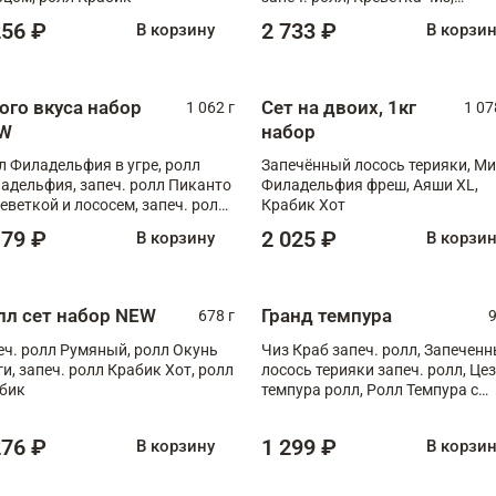
Запечённый лосось терияки,
256 ₽
2 733 ₽
В корзину
В корзи
Флорида
ого вкуса набор
Сет на двоих, 1кг
1 062 г
1 07
W
набор
л Филадельфия в угре, ролл
Запечённый лосось терияки, Ми
адельфия, запеч. ролл Пиканто
Филадельфия фреш, Аяши XL,
реветкой и лососем, запеч. ролл
Крабик Хот
игровой креветкой
179 ₽
2 025 ₽
В корзину
В корзи
лл сет набор NEW
Гранд темпура
678 г
9
еч. ролл Румяный, ролл Окунь
Чиз Краб запеч. ролл, Запечен
ги, запеч. ролл Крабик Хот, ролл
лосось терияки запеч. ролл, Це
бик
темпура ролл, Ролл Темпура с
креветкой
276 ₽
1 299 ₽
В корзину
В корзи