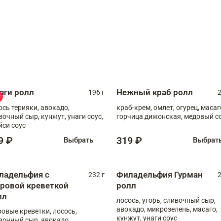
яги ролл
Нежный краб ролл
196 г
2
ось терияки, авокадо,
краб-крем, омлет, огурец, масаг
вочный сыр, кунжут, унаги соус,
горчица дижонская, медовый с
йси соус
9 ₽
319 ₽
Выбрать
Выбрат
ладельфия с
Филадельфия Гурман
232 г
2
гровой креветкой
ролл
лл
лосось, угорь, сливочный сыр,
авокадо, микрозелень, масаго,
ровые креветки, лосось,
кунжут, унаги соус
вочный сыр, авокадо