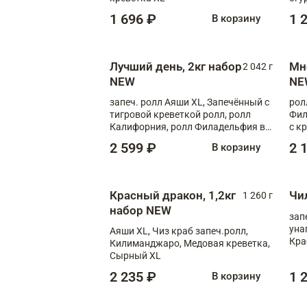
1 696 ₽
1 
В корзину
Лучший день, 2кг набор
Мн
2 042 г
NEW
NE
запеч. ролл Аяши XL, Запечённый с
рол
тигровой креветкой ролл, ролл
Фил
Калифорния, ролл Филадельфия в
с к
масаго, запеч. ролл Румяный XL,
С т
2 599 ₽
2 
В корзину
запеч. ролл Моцарелломания, ролл
Сырная креветка XL, запеч. ролл
Сырный XL
Красный дракон, 1,2кг
Чи
1 260 г
набор NEW
зап
уна
Аяши XL, Чиз краб запеч.ролл,
Кра
Килиманджаро, Медовая креветка,
Сырный XL
2 235 ₽
1 
В корзину