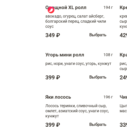
Овощной XL ролл
Кр
194 г
авокадо, огурец, салат айсберг,
кре
болгарский перец, сладкий чили
сыр
соус
кун
диж
349 ₽
42
Выбрать
Угорь мини ролл
Кр
108 г
рис, нори, унаги соус, угорь, кунжут
рис
сыр
399 ₽
24
Выбрать
Яки лосось
Чи
196 г
Лосось терияки, сливочный сыр,
Цып
омлет, азиатский соус, унаги соус,
мас
кунжут
399 ₽
33
Выбрать