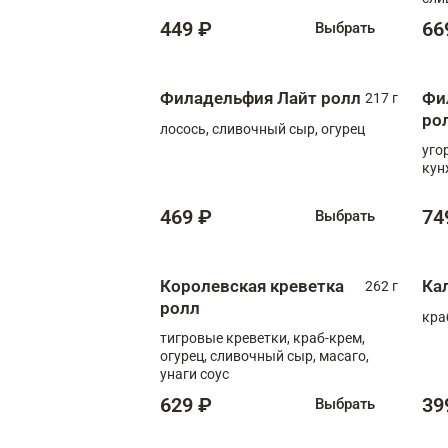
449 ₽
66
Выбрать
Филадельфия Лайт ролл
Фи
217 г
ро
лосось, сливочный сыр, огурец
уго
кун
469 ₽
74
Выбрать
Королевская креветка
Ка
262 г
ролл
кра
тигровые креветки, краб-крем,
огурец, сливочный сыр, масаго,
унаги соус
629 ₽
39
Выбрать