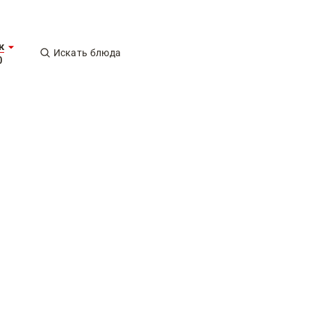
к
Искать блюда
0