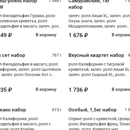
еш-рояль набор
Самурайский, 1кг
1 548 г
1 
W
набор
л Филадельфия Гурман, ролл
запеч. ролл Аяши XL, запеч. ро
олевская креветка, ролл
Окунь унаги, запеч. ролл
адельфия в масаго, запеч. ролл
Моцарелломания, запеч. ролл
ось Унаги XL, запеч. ролл
Килиманджаро
849 ₽
1 676 ₽
В корзину
В корзи
ровая креветка с моцареллой,
еч. ролл Эби краб с лососем
п сет набор
Вкусный квартет набор
767 г
9
л Филадельфия в масаго, ролл
ролл Калифорния с тигровой
ифорния, запеч. ролл Цыплёнок
креветкой, запеч. ролл Аяши XL
, запеч. ролл Лососик Хот с
запеч. ролл Сырный XL, ролл
ияки , запеч. ролл Крабик Хот
Калифорния
735 ₽
1 736 ₽
В корзину
В корзи
нако набор
Особый, 1,5кг набор
613 г
1 
л Калифорния, ролл
Спринг-ролл с креветкой, Цезар
адельфия в масаго, ролл с
ролл, Филадельфия фреш, Токи
рцом, ролл Крабик
запеч. ролл, Креветка чиз,