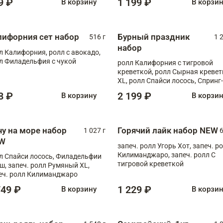
9 ₽
1 199 ₽
В корзину
В корзи
лифорния сет набор
Бурный праздник
516 г
1 
набор
л Калифорния, ролл с авокадо,
л Филадельфия с чукой
ролл Калифорния с тигровой
креветкой, ролл Сырная кревет
XL, ролл Спайси лосось, Спринг-
ролл с угрем и лососем, запеч. 
8 ₽
2 199 ₽
В корзину
В корзи
Медовая креветка
чу на море набор
Горячий лайк набор NEW
1 027 г
6
W
запеч. ролл Угорь Хот, запеч. р
Килиманджаро, запеч. ролл С
л Спайси лосось, Филадельфии
тигровой креветкой
ш, запеч. ролл Румяный XL,
еч. ролл Килиманджаро
749 ₽
1 229 ₽
В корзину
В корзи