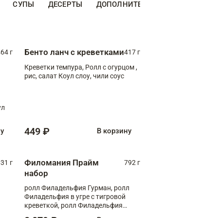
СУПЫ
ДЕСЕРТЫ
ДОПОЛНИТЕЛЬНО
НАПИТКИ
Бенто ланч с креветками
64 г
417 г
Креветки темпура, Ролл с огурцом ,
рис, салат Коул слоу, чили соус
ул
449 ₽
ну
В корзину
Филомания Прайм
31 г
792 г
набор
ролл Филадельфия Гурман, ролл
Филадельфия в угре с тигровой
креветкой, ролл Филадельфия
Прайм с двойным лососем