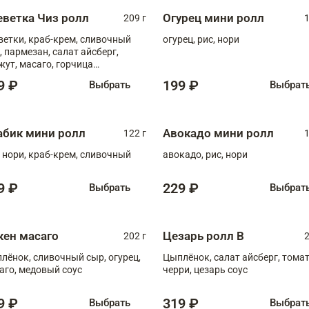
еветка Чиз ролл
Огурец мини ролл
209 г
1
ветки, краб-крем, сливочный
огурец, рис, нори
, пармезан, салат айсберг,
жут, масаго, горчица
онская, медовый соус
9 ₽
199 ₽
Выбрать
Выбрат
абик мини ролл
Авокадо мини ролл
122 г
1
, нори, краб-крем, сливочный
авокадо, рис, нори
9 ₽
229 ₽
Выбрать
Выбрат
кен масаго
Цезарь ролл В
202 г
2
лёнок, сливочный сыр, огурец,
Цыплёнок, салат айсберг, тома
аго, медовый соус
черри, цезарь соус
9 ₽
319 ₽
Выбрать
Выбрат