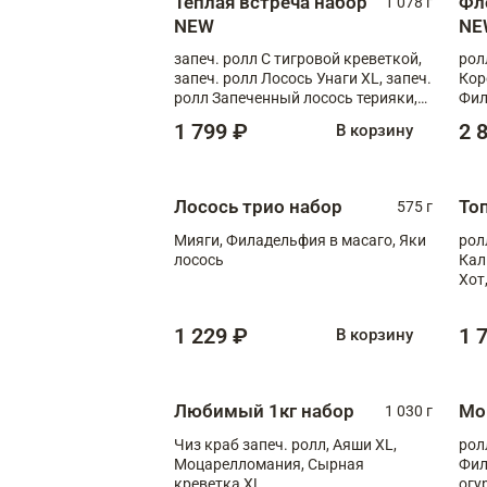
Теплая встреча набор
Фл
1 078 г
NEW
NE
запеч. ролл С тигровой креветкой,
рол
запеч. ролл Лосось Унаги XL, запеч.
Кор
ролл Запеченный лосось терияки,
Фил
запеч. ролл Румяный XL
Лос
1 799 ₽
2 
В корзину
Тиг
зап
Лосось трио набор
То
575 г
Мияги, Филадельфия в масаго, Яки
рол
лосось
Кал
Хот
тер
1 229 ₽
1 
В корзину
Любимый 1кг набор
Мо
1 030 г
Чиз краб запеч. ролл, Аяши XL,
рол
Моцарелломания, Сырная
Фил
креветка XL
огу