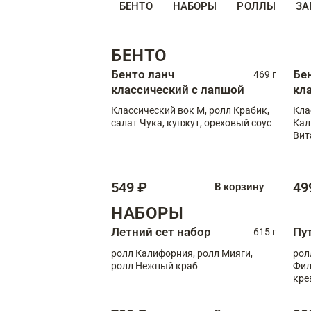
БЕНТО
НАБОРЫ
РОЛЛЫ
ЗА
БЕНТО
Бенто ланч
Бе
469 г
классический с лапшой
кл
Классический вок М, ролл Крабик,
Кла
салат Чука, кунжут, ореховый соус
Кал
Вит
549 ₽
49
В корзину
НАБОРЫ
Летний сет набор
Пу
615 г
ролл Калифорния, ролл Мияги,
рол
ролл Нежный краб
Фил
кре