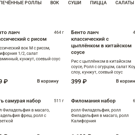
ПЕЧЁННЫЕ РОЛЛЫ
ВОК
СУШИ
ПИЦЦА
САЛАТЫ
нто ланч
Бенто ланч
464 г
4
ассический с рисом
классический с
цыплёнком в китайском
ссический вок М с рисом,
соусе
ифорния 1/2, салат
аминный, кунжут, соевый соус
Рис с цыплёнком в китайском
соусе, Ролл с огурцом, салат Ко
слоу, кунжут, соевый соус
9 ₽
399 ₽
В корзину
В корзи
ть самурая набор
Филомания набор
511 г
6
л Филадельфия в масаго,
ролл Филадельфия, ролл
адельфия фреш, ролл с
Филадельфия в масаго, ролл
веткой
Калифорния