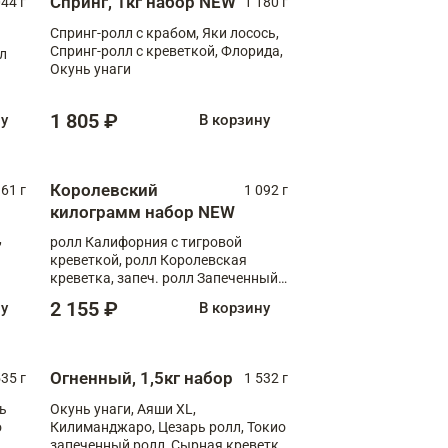
Спринг, 1кг набор NEW
044 г
1 180 г
Спринг-ролл с крабом, Яки лосось,
Спринг-ролл с креветкой, Флорида,
лл
Окунь унаги
1 805 ₽
ну
В корзину
Королевский
61 г
1 092 г
килограмм набор NEW
,
ролл Калифорния с тигровой
креветкой, ролл Королевская
креветка, запеч. ролл Запеченный
лосось терияки, запеч. ролл Аяши
2 155 ₽
ну
В корзину
XL, запеч. ролл Крабик Хот
Огненный, 1,5кг набор
535 г
1 532 г
ь
Окунь унаги, Аяши XL,
о
Килиманджаро, Цезарь ролл, Токио
запеченный ролл, Сырная креветка