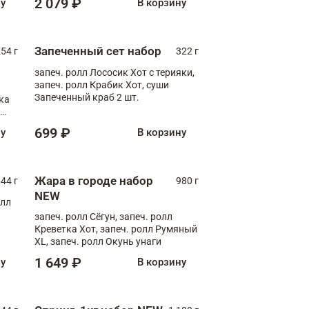
2 079 ₽
ну
В корзину
Запеченный сет набор
254 г
322 г
запеч. ролл Лососик Хот с терияки,
запеч. ролл Крабик Хот, суши
Запеченный краб 2 шт.
ка
ролл
699 ₽
ну
В корзину
Жара в городе набор
44 г
980 г
NEW
олл
запеч. ролл Сёгун, запеч. ролл
Креветка Хот, запеч. ролл Румяный
XL, запеч. ролл Окунь унаги
1 649 ₽
ну
В корзину