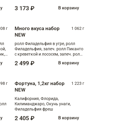
Флорида
3 173 ₽
ну
В корзину
Много вкуса набор
008 г
1 062 г
NEW
лл
ролл Филадельфия в угре, ролл
ой,
Филадельфия, запеч. ролл Пиканто
ик,
с креветкой и лососем, запеч. ролл
С тигровой креветкой
2 499 ₽
ну
В корзину
Фортуна, 1,2кг набор
098 г
1 223 г
NEW
Калифорния, Флорида,
ролл
Килиманджаро, Окунь унаги,
Филадельфия фреш
2 405 ₽
ну
В корзину