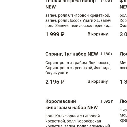
Теплая встреча набор
Фл
1 078 г
NEW
NE
запеч. ролл С тигровой креветкой,
рол
запеч. ролл Лосось Унаги XL, запеч.
Кор
ролл Запеченный лосось терияки,
Фил
запеч. ролл Румяный XL
Лос
1 999 ₽
3 
В корзину
Тиг
зап
Спринг, 1кг набор NEW
Ло
1 180 г
Спринг-ролл с крабом, Яки лосось,
Мия
Спринг-ролл с креветкой, Флорида,
лос
Окунь унаги
2 195 ₽
1 
В корзину
Королевский
Лю
1 092 г
килограмм набор NEW
Чиз
Моц
ролл Калифорния с тигровой
кре
креветкой, ролл Королевская
креветка, запеч. ролл Запеченный