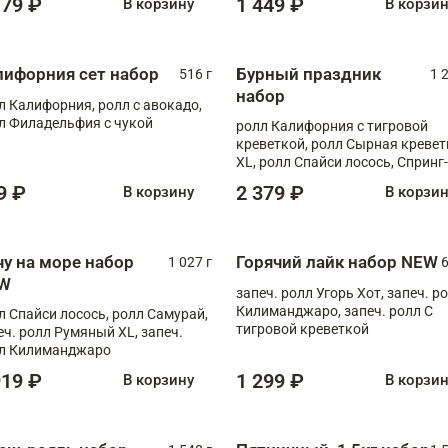
179 ₽
1 449 ₽
В корзину
В корзи
лифорния сет набор
Бурный праздник
516 г
1 
набор
л Калифорния, ролл с авокадо,
л Филадельфия с чукой
ролл Калифорния с тигровой
креветкой, ролл Сырная кревет
XL, ролл Спайси лосось, Спринг-
ролл с угрем и лососем, запеч. 
9 ₽
2 379 ₽
В корзину
В корзи
Медовая креветка
чу на море набор
Горячий лайк набор NEW
1 027 г
6
W
запеч. ролл Угорь Хот, запеч. р
Килиманджаро, запеч. ролл С
л Спайси лосось, ролл Самурай,
тигровой креветкой
еч. ролл Румяный XL, запеч.
л Килиманджаро
919 ₽
1 299 ₽
В корзину
В корзи