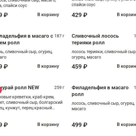
спайси соус
а, спайси соус
9 ₽
429 ₽
В корзину
В корзи
ладельфия в масаго с
Сливочный лосось
187 г
1
рем ролл
терияки ролл
рь, сливочный сыр, огурец,
лосось терияки, сливочный сыр
аго
огурец, масаго
9 ₽
459 ₽
В корзину
В корзи
мурай ролл NEW
Филадельфия в масаго
259 г
1
ролл
ровые креветки, краб-крем,
ет, сливочный сыр, болгарский
лосось, сливочный сыр, огурец,
ец, кунжут, перец красный
масаго
отый, масаго, шеф-соус
9 ₽
499 ₽
В корзину
В корзи