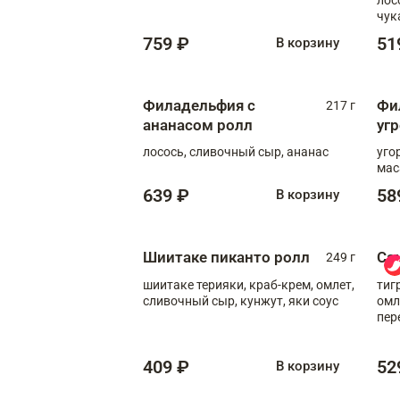
чук
759 ₽
51
В корзину
Филадельфия с
Фи
217 г
ананасом ролл
уг
лосось, сливочный сыр, ананас
уго
мас
639 ₽
58
В корзину
Шиитаке пиканто ролл
Са
249 г
шиитаке терияки, краб-крем, омлет,
тиг
сливочный сыр, кунжут, яки соус
омл
пер
мол
409 ₽
52
В корзину