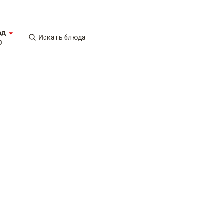
ад
Искать блюда
0