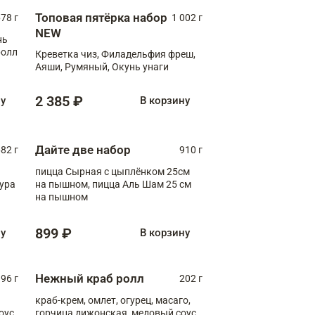
Топовая пятёрка набор
78 г
1 002 г
NEW
нь
ролл
Креветка чиз, Филадельфия фреш,
Аяши, Румяный, Окунь унаги
2 385 ₽
ну
В корзину
Дайте две набор
82 г
910 г
пицца Сырная с цыплёнком 25см
пура
на пышном, пицца Аль Шам 25 см
на пышном
899 ₽
ну
В корзину
Нежный краб ролл
96 г
202 г
краб-крем, омлет, огурец, масаго,
оус,
горчица дижонская, медовый соус