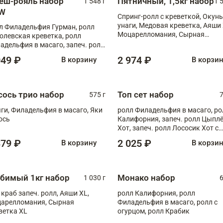
еш-рояль набор
Пятничный, 1,5кг набор
1 548 г
1 
W
Спринг-ролл с креветкой, Окунь
унаги, Медовая креветка, Аяши 
л Филадельфия Гурман, ролл
Моцарелломания, Сырная
олевская креветка, ролл
креветка XL
адельфия в масаго, запеч. ролл
ось Унаги XL, запеч. ролл
049 ₽
2 974 ₽
В корзину
В корзи
ровая креветка с моцареллой,
еч. ролл Эби краб с лососем
сось трио набор
Топ сет набор
575 г
7
ги, Филадельфия в масаго, Яки
ролл Филадельфия в масаго, ро
ось
Калифорния, запеч. ролл Цыпл
Хот, запеч. ролл Лососик Хот с
терияки , запеч. ролл Крабик Хо
379 ₽
2 025 ₽
В корзину
В корзи
бимый 1кг набор
Монако набор
1 030 г
6
 краб запеч. ролл, Аяши XL,
ролл Калифорния, ролл
арелломания, Сырная
Филадельфия в масаго, ролл с
ветка XL
огурцом, ролл Крабик