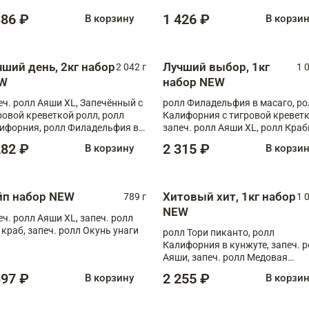
886 ₽
1 426 ₽
В корзину
В корзи
чший день, 2кг набор
Лучший выбор, 1кг
2 042 г
1 
W
набор NEW
еч. ролл Аяши XL, Запечённый с
ролл Филадельфия в масаго, ро
ровой креветкой ролл, ролл
Калифорния с тигровой креветк
ифорния, ролл Филадельфия в
запеч. ролл Аяши XL, ролл Краб
аго, запеч. ролл Румяный XL,
запеч. ролл Лосось терияки
282 ₽
2 315 ₽
В корзину
В корзи
еч. ролл Моцарелломания, ролл
ная креветка XL, запеч. ролл
ный XL
йп набор NEW
Хитовый хит, 1кг набор
789 г
1 
NEW
еч. ролл Аяши XL, запеч. ролл
 краб, запеч. ролл Окунь унаги
ролл Тори пиканто, ролл
Калифорния в кунжуте, запеч. 
Аяши, запеч. ролл Медовая
креветка, ролл Филадельфия с
397 ₽
2 255 ₽
В корзину
В корзи
чукой