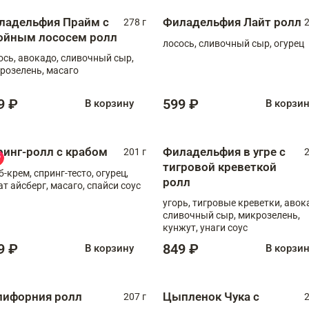
ладельфия Прайм с
Филадельфия Лайт ролл
278 г
2
ойным лососем ролл
лосось, сливочный сыр, огурец
ось, авокадо, сливочный сыр,
розелень, масаго
9 ₽
599 ₽
В корзину
В корзи
ринг-ролл с крабом
Филадельфия в угре с
201 г
2
тигровой креветкой
б-крем, спринг-тесто, огурец,
ролл
ат айсберг, масаго, спайси соус
угорь, тигровые креветки, авок
сливочный сыр, микрозелень,
кунжут, унаги соус
9 ₽
849 ₽
В корзину
В корзи
лифорния ролл
Цыпленок Чука с
207 г
2