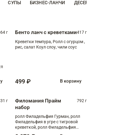
СУПЫ
БИЗНЕС-ЛАНЧИ
ДЕСЕРТЫ
ДОПОЛНИТЕ
Бенто ланч с креветками
64 г
417 г
Креветки темпура, Ролл с огурцом ,
рис, салат Коул слоу, чили соус
ул
499 ₽
ну
В корзину
Филомания Прайм
31 г
792 г
набор
ролл Филадельфия Гурман, ролл
Филадельфия в угре с тигровой
креветкой, ролл Филадельфия
Прайм с двойным лососем