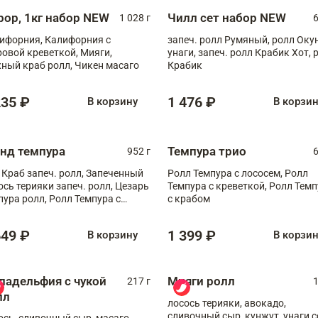
рор, 1кг набор NEW
Чилл сет набор NEW
1 028 г
6
ифорния, Калифорния с
запеч. ролл Румяный, ролл Оку
ровой креветкой, Мияги,
унаги, запеч. ролл Крабик Хот, 
ный краб ролл, Чикен масаго
Крабик
235 ₽
1 476 ₽
В корзину
В корзи
анд темпура
Темпура трио
952 г
6
 Краб запеч. ролл, Запеченный
Ролл Темпура с лососем, Ролл
ось терияки запеч. ролл, Цезарь
Темпура с креветкой, Ролл Тем
пура ролл, Ролл Темпура с
с крабом
веткой
649 ₽
1 399 ₽
В корзину
В корзи
ладельфия с чукой
Мияги ролл
217 г
1
лл
лосось терияки, авокадо,
сливочный сыр, кунжут, унаги с
ось, сливочный сыр, масаго,