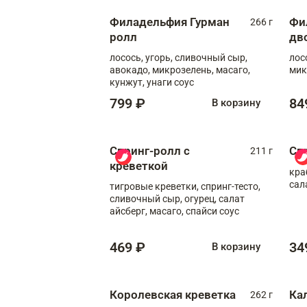
Филадельфия Гурман
Фи
266 г
ролл
дв
лосось, угорь, сливочный сыр,
лос
авокадо, микрозелень, масаго,
мик
кунжут, унаги соус
799 ₽
84
В корзину
Спринг-ролл с
Сп
211 г
креветкой
кра
сал
тигровые креветки, спринг-тесто,
сливочный сыр, огурец, салат
айсберг, масаго, спайси соус
469 ₽
34
В корзину
Королевская креветка
Ка
262 г