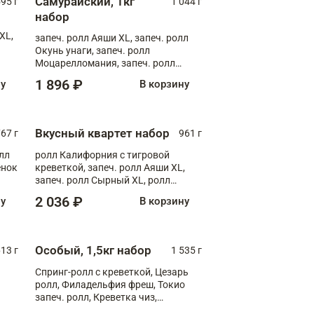
Самурайский, 1кг
595 г
1 044 г
набор
XL,
запеч. ролл Аяши XL, запеч. ролл
Окунь унаги, запеч. ролл
Моцарелломания, запеч. ролл
Килиманджаро
1 896 ₽
ну
В корзину
Вкусный квартет набор
67 г
961 г
лл
ролл Калифорния с тигровой
ёнок
креветкой, запеч. ролл Аяши XL,
запеч. ролл Сырный XL, ролл
т
Калифорния
2 036 ₽
ну
В корзину
Особый, 1,5кг набор
13 г
1 535 г
Спринг-ролл с креветкой, Цезарь
ролл, Филадельфия фреш, Токио
запеч. ролл, Креветка чиз,
Запечённый лосось терияки,