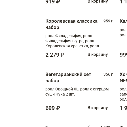
919 ₽
1 
В корзину
Королевская классика
Ка
959 г
набор
рол
рол
ролл Филадельфия, ролл
Филадельфия в угре, ролл
Королевская креветка, ролл
Калифорния
2 279 ₽
99
В корзину
Вегетарианский сет
Хо
356 г
набор
NE
ролл Овощной XL, ролл с огурцом,
рол
суши Чука 2 шт.
зап
рол
699 ₽
1 
В корзину