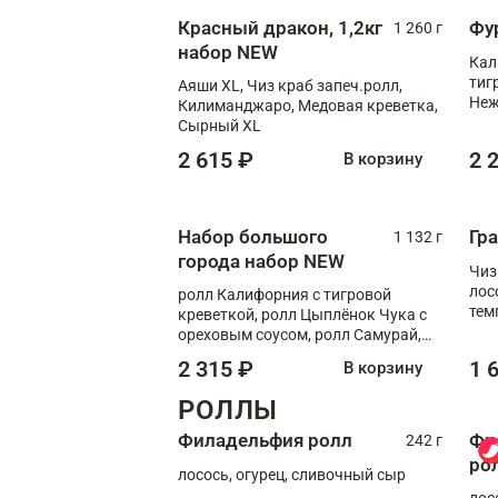
Красный дракон, 1,2кг
Фу
1 260 г
набор NEW
Кал
тиг
Аяши XL, Чиз краб запеч.ролл,
Неж
Килиманджаро, Медовая креветка,
Сырный XL
2 615 ₽
2 
В корзину
Набор большого
Гр
1 132 г
города набор NEW
Чиз
лос
ролл Калифорния с тигровой
тем
креветкой, ролл Цыплёнок Чука с
кре
ореховым соусом, ролл Самурай,
ролл Шиитаке пиканто, Спринг-
2 315 ₽
1 
В корзину
ролл с крабом
РОЛЛЫ
Филадельфия ролл
Фи
242 г
ро
лосось, огурец, сливочный сыр
лос