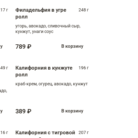
Филадельфия в угре
17 г
248 г
ролл
угорь, авокадо, сливочный сыр,
кунжут, унаги соус
789 ₽
ну
В корзину
Калифорния в кунжуте
49 г
196 г
ролл
краб-крем, огурец, авокадо, кунжут
адо,
389 ₽
ну
В корзину
Калифорния с тигровой
16 г
207 г