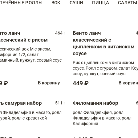
ПЕЧЁННЫЕ РОЛЛЫ
ВОК
СУШИ
ПИЦЦА
САЛАТЫ
нто ланч
Бенто ланч
464 г
4
ассический с рисом
классический с
цыплёнком в китайском
ссический вок М с рисом,
соусе
ифорния 1/2, салат
аминный, кунжут, соевый соус
Рис с цыплёнком в китайском
соусе, Ролл с огурцом, салат Ко
слоу, кунжут, соевый соус
9 ₽
449 ₽
В корзину
В корзи
ть самурая набор
Филомания набор
511 г
6
л Филадельфия в масаго, ролл
ролл Филадельфия, ролл
урай, ролл с креветкой
Филадельфия в масаго, ролл
Калифорния