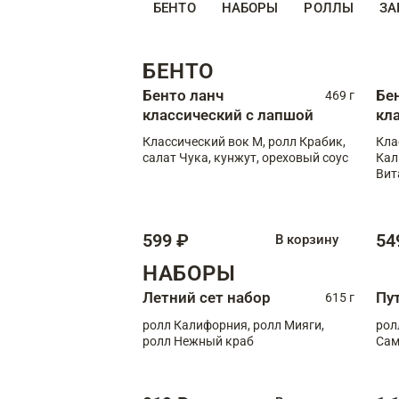
БЕНТО
НАБОРЫ
РОЛЛЫ
ЗА
БЕНТО
Бенто ланч
Бе
469 г
классический с лапшой
кл
Классический вок М, ролл Крабик,
Кла
салат Чука, кунжут, ореховый соус
Кал
Вит
599 ₽
54
В корзину
НАБОРЫ
Летний сет набор
Пу
615 г
ролл Калифорния, ролл Мияги,
рол
ролл Нежный краб
Сам