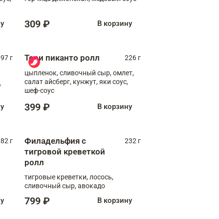
309 ₽
ну
В корзину
Тори пиканто ролл
97 г
226 г
цыпленок, сливочный сыр, омлет,
салат айсберг, кунжут, яки соус,
,
шеф-соус
399 ₽
ну
В корзину
Филадельфия с
82 г
232 г
тигровой креветкой
ролл
тигровые креветки, лосось,
сливочный сыр, авокадо
799 ₽
ну
В корзину