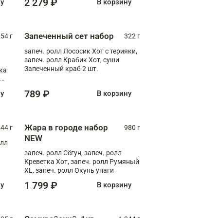
2 279 ₽
ну
В корзину
Запеченный сет набор
254 г
322 г
запеч. ролл Лососик Хот с терияки,
запеч. ролл Крабик Хот, суши
Запеченный краб 2 шт.
ка
ролл
789 ₽
ну
В корзину
Жара в городе набор
44 г
980 г
NEW
олл
запеч. ролл Сёгун, запеч. ролл
Креветка Хот, запеч. ролл Румяный
XL, запеч. ролл Окунь унаги
1 799 ₽
ну
В корзину