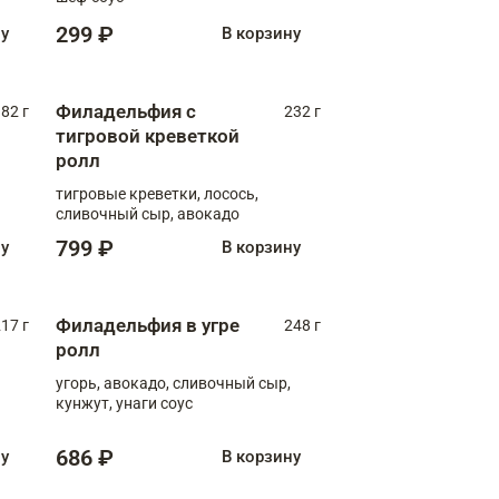
299 ₽
ну
В корзину
Филадельфия с
82 г
232 г
тигровой креветкой
ролл
тигровые креветки, лосось,
сливочный сыр, авокадо
799 ₽
ну
В корзину
Филадельфия в угре
17 г
248 г
ролл
угорь, авокадо, сливочный сыр,
кунжут, унаги соус
686 ₽
ну
В корзину