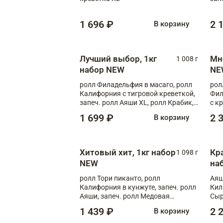
Зап
Фло
1 696 ₽
2 
В корзину
Лучший выбор, 1кг
Мн
1 008 г
набор NEW
NE
ролл Филадельфия в масаго, ролл
рол
Калифорния с тигровой креветкой,
Фил
запеч. ролл Аяши XL, ролл Крабик,
с к
запеч. ролл Лосось терияки
С т
1 699 ₽
2 
В корзину
Хитовый хит, 1кг набор
Кр
1 098 г
NEW
на
ролл Тори пиканто, ролл
Аяш
Калифорния в кунжуте, запеч. ролл
Кил
Аяши, запеч. ролл Медовая
Сыр
креветка, ролл Филадельфия с
1 439 ₽
2 
В корзину
чукой