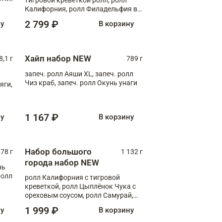
Калифорния, ролл Филадельфия в
масаго, запеч. ролл Румяный XL,
2 799 ₽
ну
В корзину
запеч. ролл Моцарелломания, ролл
Сырная креветка XL, запеч. ролл
Сырный XL
Хайп набор NEW
8,1 г
789 г
запеч. ролл Аяши XL, запеч. ролл
Чиз краб, запеч. ролл Окунь унаги
яги,
1 167 ₽
ну
В корзину
Набор большого
78 г
1 132 г
города набор NEW
нь
ролл
ролл Калифорния с тигровой
креветкой, ролл Цыплёнок Чука с
ореховым соусом, ролл Самурай,
ролл Шиитаке пиканто, Спринг-
1 999 ₽
ну
В корзину
ролл с крабом