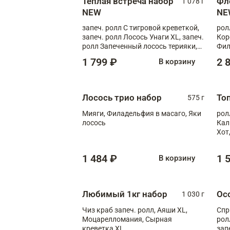
Теплая встреча набор
Фл
1 078 г
NEW
NE
запеч. ролл С тигровой креветкой,
рол
запеч. ролл Лосось Унаги XL, запеч.
Кор
ролл Запеченный лосось терияки,
Фил
запеч. ролл Румяный XL
Лос
1 799 ₽
2 
В корзину
Тиг
зап
Лосось трио набор
То
575 г
Мияги, Филадельфия в масаго, Яки
рол
лосось
Кал
Хот
тер
1 484 ₽
1 
В корзину
Любимый 1кг набор
Ос
1 030 г
Чиз краб запеч. ролл, Аяши XL,
Спр
Моцарелломания, Сырная
рол
креветка XL
зап