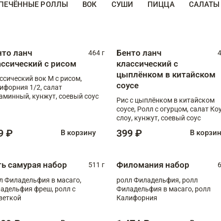
ПЕЧЁННЫЕ РОЛЛЫ
ВОК
СУШИ
ПИЦЦА
САЛАТЫ
нто ланч
Бенто ланч
464 г
4
ассический с рисом
классический с
цыплёнком в китайском
ссический вок М с рисом,
соусе
ифорния 1/2, салат
аминный, кунжут, соевый соус
Рис с цыплёнком в китайском
соусе, Ролл с огурцом, салат Ко
слоу, кунжут, соевый соус
9 ₽
399 ₽
В корзину
В корзи
ть самурая набор
Филомания набор
511 г
6
л Филадельфия в масаго,
ролл Филадельфия, ролл
адельфия фреш, ролл с
Филадельфия в масаго, ролл
веткой
Калифорния