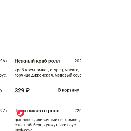
Нежный краб ролл
96 г
202 г
краб-крем, омлет, огурец, масаго,
оус,
горчица дижонская, медовый соус
329 ₽
ну
В корзину
Тори пиканто ролл
97 г
226 г
цыпленок, сливочный сыр, омлет,
салат айсберг, кунжут, яки соус,
,
шеф-соус