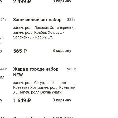
2 499 ₽
ну
В корзину
Запеченный сет набор
254 г
322 г
запеч. ролл Лососик Хот с терияки,
запеч. ролл Крабик Хот, суши
Запеченный краб 2 шт.
ка
ролл
565 ₽
ну
В корзину
Жара в городе набор
44 г
980 г
NEW
олл
запеч. ролл Сёгун, запеч. ролл
Креветка Хот, запеч. ролл Румяный
XL, запеч. ролл Окунь унаги
1 649 ₽
ну
В корзину