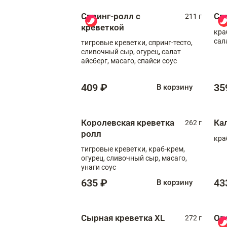
Спринг-ролл с
Сп
211 г
креветкой
кра
сал
тигровые креветки, спринг-тесто,
сливочный сыр, огурец, салат
айсберг, масаго, спайси соус
409 ₽
35
В корзину
Королевская креветка
Ка
262 г
ролл
кра
тигровые креветки, краб-крем,
огурец, сливочный сыр, масаго,
унаги соус
635 ₽
43
В корзину
Сырная креветка XL
Ов
272 г