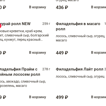
0 ₽
436 ₽
В корзину
В корзи
мурай ролл NEW
Филадельфия в масаго
259 г
1
ролл
ровые креветки, краб-крем,
ет, сливочный сыр, болгарский
лосось, сливочный сыр, огурец,
ец, кунжут, перец красный
масаго
отый, масаго, шеф-соус
9 ₽
449 ₽
В корзину
В корзи
ладельфия Прайм с
Филадельфия Лайт ролл
278 г
2
ойным лососем ролл
лосось, сливочный сыр, огурец
ось, авокадо, сливочный сыр,
розелень, масаго
9 ₽
499 ₽
В корзину
В корзи