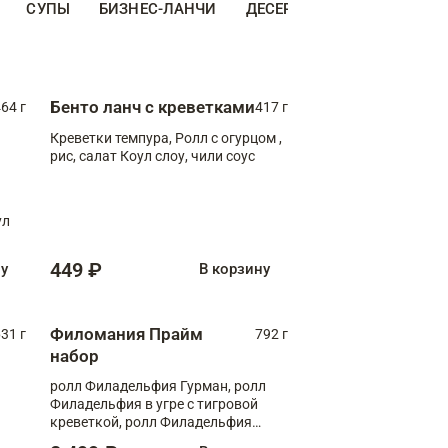
СУПЫ
БИЗНЕС-ЛАНЧИ
ДЕСЕРТЫ
ДОПОЛНИТЕ
Бенто ланч с креветками
64 г
417 г
Креветки темпура, Ролл с огурцом ,
рис, салат Коул слоу, чили соус
ул
449 ₽
ну
В корзину
Филомания Прайм
31 г
792 г
набор
ролл Филадельфия Гурман, ролл
Филадельфия в угре с тигровой
креветкой, ролл Филадельфия
Прайм с двойным лососем