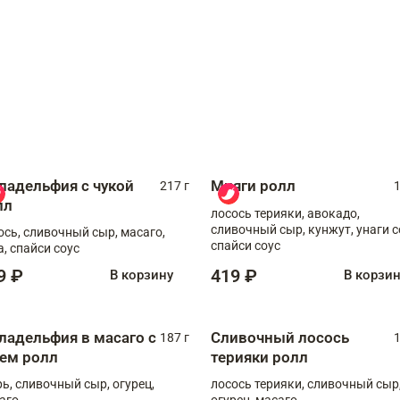
ладельфия с чукой
Мияги ролл
217 г
1
лл
лосось терияки, авокадо,
сливочный сыр, кунжут, унаги с
ось, сливочный сыр, масаго,
спайси соус
а, спайси соус
9 ₽
419 ₽
В корзину
В корзи
ладельфия в масаго с
Сливочный лосось
187 г
1
рем ролл
терияки ролл
рь, сливочный сыр, огурец,
лосось терияки, сливочный сыр
аго
огурец, масаго