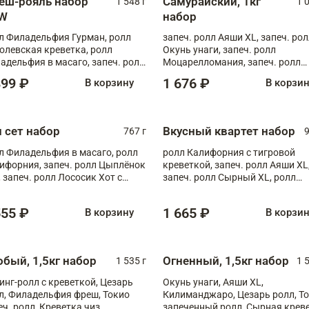
еш-рояль набор
Самурайский, 1кг
1 548 г
1 
W
набор
л Филадельфия Гурман, ролл
запеч. ролл Аяши XL, запеч. ро
олевская креветка, ролл
Окунь унаги, запеч. ролл
адельфия в масаго, запеч. ролл
Моцарелломания, запеч. ролл
ось Унаги XL, запеч. ролл
Килиманджаро
899 ₽
1 676 ₽
В корзину
В корзи
ровая креветка с моцареллой,
еч. ролл Эби краб с лососем
п сет набор
Вкусный квартет набор
767 г
9
л Филадельфия в масаго, ролл
ролл Калифорния с тигровой
ифорния, запеч. ролл Цыплёнок
креветкой, запеч. ролл Аяши XL
, запеч. ролл Лососик Хот с
запеч. ролл Сырный XL, ролл
ияки , запеч. ролл Крабик Хот
Калифорния
555 ₽
1 665 ₽
В корзину
В корзи
обый, 1,5кг набор
Огненный, 1,5кг набор
1 535 г
1 
инг-ролл с креветкой, Цезарь
Окунь унаги, Аяши XL,
л, Филадельфия фреш, Токио
Килиманджаро, Цезарь ролл, Т
еч. ролл, Креветка чиз,
запеченный ролл, Сырная крев