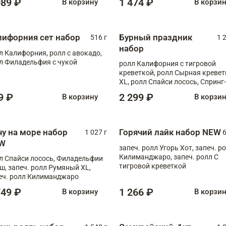
089 ₽
1 474 ₽
В корзину
В корзи
лифорния сет набор
Бурный праздник
516 г
1 
набор
л Калифорния, ролл с авокадо,
л Филадельфия с чукой
ролл Калифорния с тигровой
креветкой, ролл Сырная кревет
XL, ролл Спайси лосось, Спринг-
ролл с угрем и лососем, запеч. 
9 ₽
2 299 ₽
В корзину
В корзи
Медовая креветка
чу на море набор
Горячий лайк набор NEW
1 027 г
6
W
запеч. ролл Угорь Хот, запеч. р
Килиманджаро, запеч. ролл С
л Спайси лосось, Филадельфии
тигровой креветкой
ш, запеч. ролл Румяный XL,
еч. ролл Килиманджаро
749 ₽
1 266 ₽
В корзину
В корзи