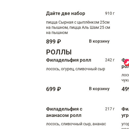
Дайте две набор
910 г
пицца Сырная с цыплёнком 25см
на пышном, пицца Аль Шам 25 см
на пышном
899 ₽
В корзину
РОЛЛЫ
Филадельфия ролл
Фи
242 г
ро
лосось, огурец, сливочный сыр
лос
чук
699 ₽
49
В корзину
Филадельфия с
Фи
217 г
ананасом ролл
уг
лосось, сливочный сыр, ананас
уго
мас