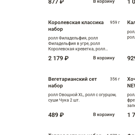
877 ₽
1 
В корзину
Королевская классика
Ка
959 г
набор
рол
рол
ролл Филадельфия, ролл
Филадельфия в угре, ролл
Королевская креветка, ролл
Калифорния
2 179 ₽
92
В корзину
Вегетарианский сет
Хо
356 г
набор
NE
ролл Овощной XL, ролл с огурцом,
рол
суши Чука 2 шт.
фре
зап
489 ₽
1 
В корзину