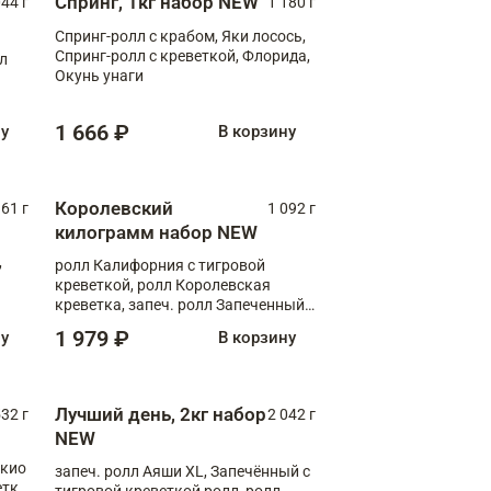
Спринг, 1кг набор NEW
044 г
1 180 г
Спринг-ролл с крабом, Яки лосось,
Спринг-ролл с креветкой, Флорида,
лл
Окунь унаги
1 666 ₽
ну
В корзину
Королевский
61 г
1 092 г
килограмм набор NEW
,
ролл Калифорния с тигровой
креветкой, ролл Королевская
креветка, запеч. ролл Запеченный
лосось терияки, запеч. ролл Аяши
1 979 ₽
ну
В корзину
XL, запеч. ролл Крабик Хот
Лучший день, 2кг набор
532 г
2 042 г
NEW
окио
запеч. ролл Аяши XL, Запечённый с
етка
тигровой креветкой ролл, ролл