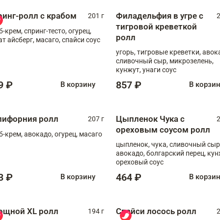
ринг-ролл с крабом
Филадельфия в угре с
201 г
2
тигровой креветкой
б-крем, спринг-тесто, огурец,
ролл
ат айсберг, масаго, спайси соус
угорь, тигровые креветки, авок
сливочный сыр, микрозелень,
кунжут, унаги соус
9 ₽
857 ₽
В корзину
В корзи
лифорния ролл
Цыпленок Чука с
207 г
2
ореховым соусом ролл
б-крем, авокадо, огурец, масаго
цыпленок, чука, сливочный сыр
авокадо, болгарский перец, кун
ореховый соус
3 ₽
464 ₽
В корзину
В корзи
ощной XL ролл
Спайси лосось ролл
194 г
2