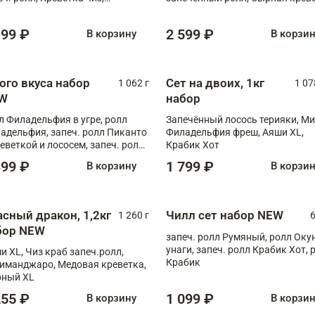
ечённый лосось терияки,
XL
рида
199 ₽
2 599 ₽
В корзину
В корзи
ого вкуса набор
Сет на двоих, 1кг
1 062 г
1 07
W
набор
л Филадельфия в угре, ролл
Запечённый лосось терияки, Ми
адельфия, запеч. ролл Пиканто
Филадельфия фреш, Аяши XL,
реветкой и лососем, запеч. ролл
Крабик Хот
игровой креветкой
399 ₽
1 799 ₽
В корзину
В корзи
асный дракон, 1,2кг
Чилл сет набор NEW
1 260 г
6
бор NEW
запеч. ролл Румяный, ролл Оку
унаги, запеч. ролл Крабик Хот, 
и XL, Чиз краб запеч.ролл,
Крабик
иманджаро, Медовая креветка,
ный XL
255 ₽
1 099 ₽
В корзину
В корзи