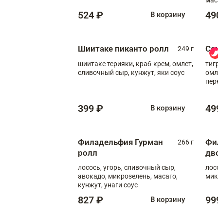
524 ₽
49
В корзину
Шиитаке пиканто ролл
Са
249 г
шиитаке терияки, краб-крем, омлет,
тиг
сливочный сыр, кунжут, яки соус
омл
пер
мол
399 ₽
49
В корзину
Филадельфия Гурман
Фи
266 г
ролл
дв
лосось, угорь, сливочный сыр,
лос
авокадо, микрозелень, масаго,
мик
кунжут, унаги соус
827 ₽
99
В корзину