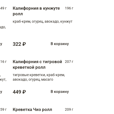
Калифорния в кунжуте
49 г
196 г
ролл
краб-крем, огурец, авокадо, кунжут
адо,
322 ₽
ну
В корзину
Калифорния с тигровой
16 г
207 г
креветкой ролл
,
тигровые креветки, краб-крем,
жут,
авокадо, огурец, масаго
449 ₽
ну
В корзину
Креветка Чиз ролл
59 г
209 г