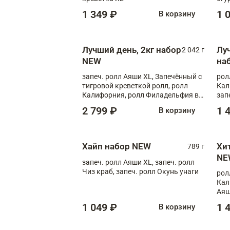
1 349 ₽
1 
В корзину
Лучший день, 2кг набор
Лу
2 042 г
NEW
на
запеч. ролл Аяши XL, Запечённый с
рол
тигровой креветкой ролл, ролл
Кал
Калифорния, ролл Филадельфия в
зап
масаго, запеч. ролл Румяный XL,
зап
2 799 ₽
1 
В корзину
запеч. ролл Моцарелломания, ролл
Сырная креветка XL, запеч. ролл
Сырный XL
Хайп набор NEW
Хи
789 г
NE
запеч. ролл Аяши XL, запеч. ролл
Чиз краб, запеч. ролл Окунь унаги
рол
Кал
Аяш
кре
1 049 ₽
1 
В корзину
чук