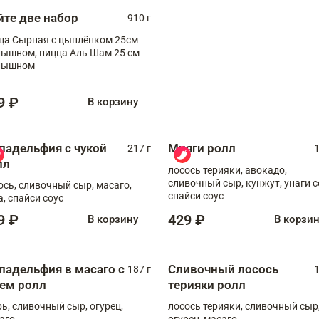
йте две набор
910 г
ца Сырная с цыплёнком 25см
, пицца Аль Шам 25 см
пышном
9 ₽
В корзину
ладельфия с чукой
Мияги ролл
217 г
1
лл
лосось терияки, авокадо,
сливочный сыр, кунжут, унаги с
ось, сливочный сыр, масаго,
спайси соус
а, спайси соус
9 ₽
429 ₽
В корзину
В корзи
ладельфия в масаго с
Сливочный лосось
187 г
1
рем ролл
терияки ролл
рь, сливочный сыр, огурец,
лосось терияки, сливочный сыр
аго
огурец, масаго