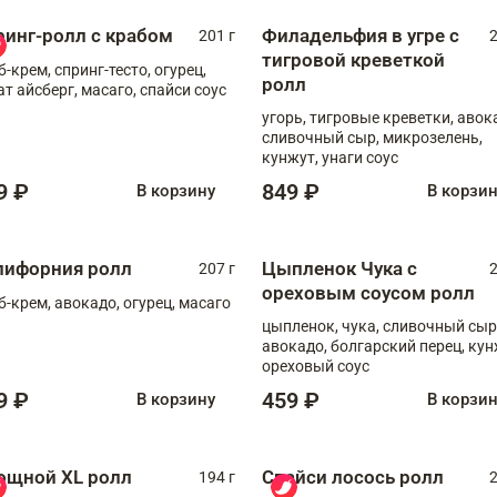
ринг-ролл с крабом
Филадельфия в угре с
201 г
2
тигровой креветкой
б-крем, спринг-тесто, огурец,
ролл
ат айсберг, масаго, спайси соус
угорь, тигровые креветки, авок
сливочный сыр, микрозелень,
кунжут, унаги соус
9 ₽
849 ₽
В корзину
В корзи
лифорния ролл
Цыпленок Чука с
207 г
2
ореховым соусом ролл
б-крем, авокадо, огурец, масаго
цыпленок, чука, сливочный сыр
авокадо, болгарский перец, кун
ореховый соус
9 ₽
459 ₽
В корзину
В корзи
ощной XL ролл
Спайси лосось ролл
194 г
2