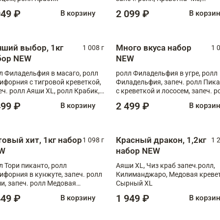
Запечённый лосось терияки,
049 ₽
2 099 ₽
В корзину
В корзи
Флорида
чший выбор, 1кг
Много вкуса набор
1 008 г
1 
бор NEW
NEW
л Филадельфия в масаго, ролл
ролл Филадельфия в угре, ролл
ифорния с тигровой креветкой,
Филадельфия, запеч. ролл Пик
еч. ролл Аяши XL, ролл Крабик,
с креветкой и лососем, запеч. р
еч. ролл Лосось терияки
С тигровой креветкой
499 ₽
2 499 ₽
В корзину
В корзи
товый хит, 1кг набор
Красный дракон, 1,2кг
1 098 г
1 
W
набор NEW
л Тори пиканто, ролл
Аяши XL, Чиз краб запеч.ролл,
ифорния в кунжуте, запеч. ролл
Килиманджаро, Медовая кревет
и, запеч. ролл Медовая
Сырный XL
ветка, ролл Филадельфия с
449 ₽
1 949 ₽
В корзину
В корзи
ой