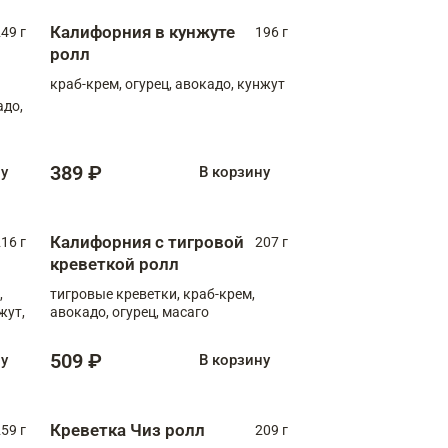
Калифорния в кунжуте
49 г
196 г
ролл
краб-крем, огурец, авокадо, кунжут
адо,
389 ₽
ну
В корзину
Калифорния с тигровой
16 г
207 г
креветкой ролл
,
тигровые креветки, краб-крем,
жут,
авокадо, огурец, масаго
509 ₽
ну
В корзину
Креветка Чиз ролл
59 г
209 г