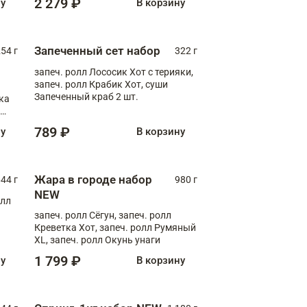
2 279 ₽
ну
В корзину
Запеченный сет набор
254 г
322 г
запеч. ролл Лососик Хот с терияки,
запеч. ролл Крабик Хот, суши
Запеченный краб 2 шт.
ка
ролл
789 ₽
ну
В корзину
Жара в городе набор
44 г
980 г
NEW
олл
запеч. ролл Сёгун, запеч. ролл
Креветка Хот, запеч. ролл Румяный
XL, запеч. ролл Окунь унаги
1 799 ₽
ну
В корзину