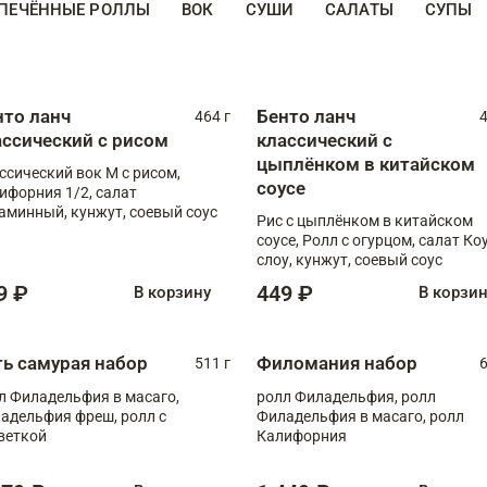
ПЕЧЁННЫЕ РОЛЛЫ
ВОК
СУШИ
САЛАТЫ
СУПЫ
нто ланч
Бенто ланч
464 г
4
ассический с рисом
классический с
цыплёнком в китайском
ссический вок М с рисом,
соусе
ифорния 1/2, салат
аминный, кунжут, соевый соус
Рис с цыплёнком в китайском
соусе, Ролл с огурцом, салат Ко
слоу, кунжут, соевый соус
9 ₽
449 ₽
В корзину
В корзи
ть самурая набор
Филомания набор
511 г
6
л Филадельфия в масаго,
ролл Филадельфия, ролл
адельфия фреш, ролл с
Филадельфия в масаго, ролл
веткой
Калифорния