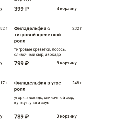
399 ₽
ну
В корзину
Филадельфия с
82 г
232 г
тигровой креветкой
ролл
тигровые креветки, лосось,
сливочный сыр, авокадо
799 ₽
ну
В корзину
Филадельфия в угре
17 г
248 г
ролл
угорь, авокадо, сливочный сыр,
кунжут, унаги соус
789 ₽
ну
В корзину