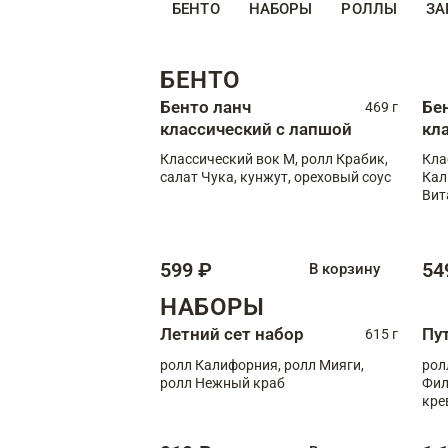
БЕНТО
НАБОРЫ
РОЛЛЫ
ЗА
БЕНТО
Бенто ланч
Бе
469 г
классический с лапшой
кл
Классический вок М, ролл Крабик,
Кла
салат Чука, кунжут, ореховый соус
Кал
Вит
599 ₽
54
В корзину
НАБОРЫ
Летний сет набор
Пу
615 г
ролл Калифорния, ролл Мияги,
рол
ролл Нежный краб
Фил
кре