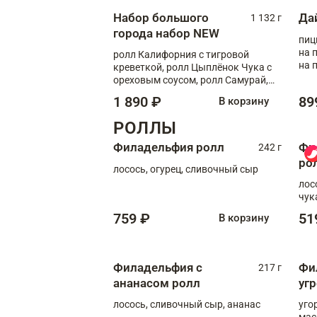
Набор большого
Да
1 132 г
города набор NEW
пиц
на пышном
ролл Калифорния с тигровой
на 
креветкой, ролл Цыплёнок Чука с
ореховым соусом, ролл Самурай,
ролл Шиитаке пиканто, Спринг-
1 890 ₽
89
В корзину
ролл с крабом
РОЛЛЫ
Филадельфия ролл
Фи
242 г
ро
лосось, огурец, сливочный сыр
лос
чук
759 ₽
51
В корзину
Филадельфия с
Фи
217 г
ананасом ролл
уг
лосось, сливочный сыр, ананас
уго
мас