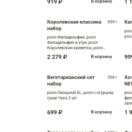
919 ₽
1 
В корзину
Королевская классика
Ка
959 г
набор
рол
рол
ролл Филадельфия, ролл
Филадельфия в угре, ролл
Королевская креветка, ролл
Калифорния
2 279 ₽
99
В корзину
Вегетарианский сет
Хо
356 г
набор
NE
ролл Овощной XL, ролл с огурцом,
рол
суши Чука 2 шт.
фре
зап
699 ₽
1 
В корзину