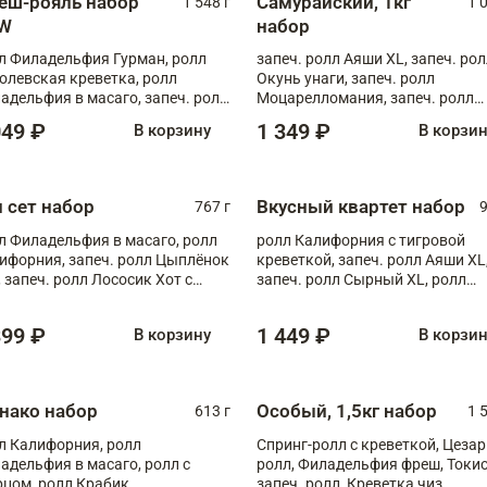
еш-рояль набор
Самурайский, 1кг
1 548 г
1 
W
набор
л Филадельфия Гурман, ролл
запеч. ролл Аяши XL, запеч. ро
олевская креветка, ролл
Окунь унаги, запеч. ролл
адельфия в масаго, запеч. ролл
Моцарелломания, запеч. ролл
ось Унаги XL, запеч. ролл
Килиманджаро
049 ₽
1 349 ₽
В корзину
В корзи
ровая креветка с моцареллой,
еч. ролл Эби краб с лососем
п сет набор
Вкусный квартет набор
767 г
9
л Филадельфия в масаго, ролл
ролл Калифорния с тигровой
ифорния, запеч. ролл Цыплёнок
креветкой, запеч. ролл Аяши XL
, запеч. ролл Лососик Хот с
запеч. ролл Сырный XL, ролл
ияки , запеч. ролл Крабик Хот
Калифорния
399 ₽
1 449 ₽
В корзину
В корзи
нако набор
Особый, 1,5кг набор
613 г
1 
л Калифорния, ролл
Спринг-ролл с креветкой, Цезар
адельфия в масаго, ролл с
ролл, Филадельфия фреш, Токи
рцом, ролл Крабик
запеч. ролл, Креветка чиз,