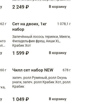
XL
2 249 ₽
ну
В корзину
Сет на двоих, 1кг
062 г
1 078,1 г
набор
Запечённый лосось терияки, Мияги,
анто
Филадельфия фреш, Аяши XL,
олл
Крабик Хот
1 599 ₽
ну
В корзину
Чилл сет набор NEW
260 г
678 г
запеч. ролл Румяный, ролл Окунь
унаги, запеч. ролл Крабик Хот, ролл
Крабик
ка,
1 049 ₽
ну
В корзину