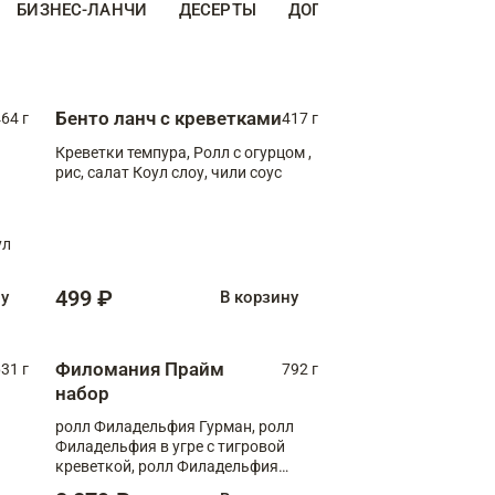
БИЗНЕС-ЛАНЧИ
ДЕСЕРТЫ
ДОПОЛНИТЕЛЬНО
НА
Бенто ланч с креветками
64 г
417 г
Креветки темпура, Ролл с огурцом ,
рис, салат Коул слоу, чили соус
ул
499 ₽
ну
В корзину
Филомания Прайм
31 г
792 г
набор
ролл Филадельфия Гурман, ролл
Филадельфия в угре с тигровой
креветкой, ролл Филадельфия
Прайм с двойным лососем