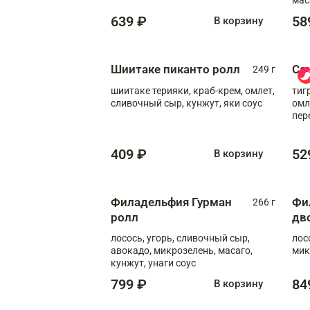
639 ₽
58
В корзину
Шиитаке пиканто ролл
Са
249 г
шиитаке терияки, краб-крем, омлет,
тиг
сливочный сыр, кунжут, яки соус
омл
пер
мол
409 ₽
52
В корзину
Филадельфия Гурман
Фи
266 г
ролл
дв
лосось, угорь, сливочный сыр,
лос
авокадо, микрозелень, масаго,
мик
кунжут, унаги соус
799 ₽
84
В корзину