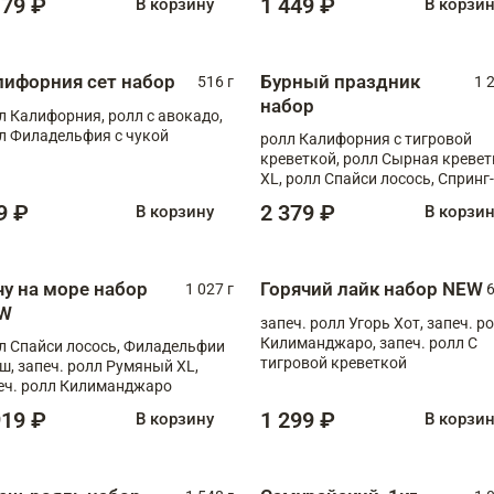
179 ₽
1 449 ₽
В корзину
В корзи
лифорния сет набор
Бурный праздник
516 г
1 
набор
л Калифорния, ролл с авокадо,
л Филадельфия с чукой
ролл Калифорния с тигровой
креветкой, ролл Сырная кревет
XL, ролл Спайси лосось, Спринг-
ролл с угрем и лососем, запеч. 
9 ₽
2 379 ₽
В корзину
В корзи
Медовая креветка
чу на море набор
Горячий лайк набор NEW
1 027 г
6
W
запеч. ролл Угорь Хот, запеч. р
Килиманджаро, запеч. ролл С
л Спайси лосось, Филадельфии
тигровой креветкой
ш, запеч. ролл Румяный XL,
еч. ролл Килиманджаро
919 ₽
1 299 ₽
В корзину
В корзи