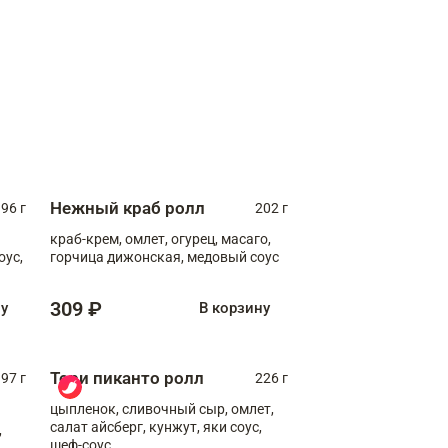
Нежный краб ролл
96 г
202 г
краб-крем, омлет, огурец, масаго,
оус,
горчица дижонская, медовый соус
309 ₽
ну
В корзину
Тори пиканто ролл
97 г
226 г
цыпленок, сливочный сыр, омлет,
салат айсберг, кунжут, яки соус,
,
шеф-соус