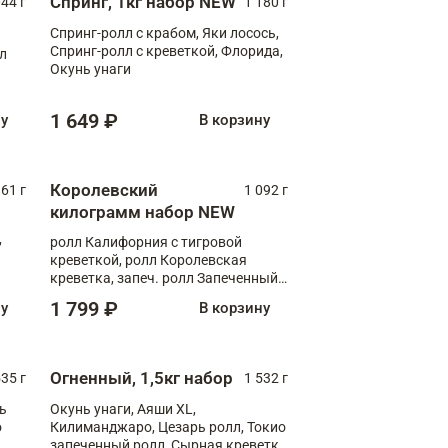
Спринг, 1кг набор NEW
044 г
1 180 г
Спринг-ролл с крабом, Яки лосось,
Спринг-ролл с креветкой, Флорида,
лл
Окунь унаги
1 649 ₽
ну
В корзину
Королевский
61 г
1 092 г
килограмм набор NEW
,
ролл Калифорния с тигровой
креветкой, ролл Королевская
креветка, запеч. ролл Запеченный
лосось терияки, запеч. ролл Аяши
1 799 ₽
ну
В корзину
XL, запеч. ролл Крабик Хот
Огненный, 1,5кг набор
535 г
1 532 г
ь
Окунь унаги, Аяши XL,
о
Килиманджаро, Цезарь ролл, Токио
запеченный ролл, Сырная креветка