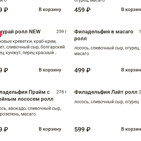
9 ₽
459 ₽
В корзину
В корзи
мурай ролл NEW
Филадельфия в масаго
259 г
1
ролл
ровые креветки, краб-крем,
ет, сливочный сыр, болгарский
лосось, сливочный сыр, огурец,
ец, кунжут, перец красный
масаго
отый, масаго, шеф-соус
9 ₽
499 ₽
В корзину
В корзи
ладельфия Прайм с
Филадельфия Лайт ролл
278 г
2
ойным лососем ролл
лосось, сливочный сыр, огурец
ось, авокадо, сливочный сыр,
розелень, масаго
9 ₽
599 ₽
В корзину
В корзи