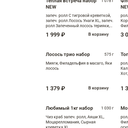
Теплая встреча набор
Фл
1 078 г
NEW
NE
запеч. ролл С тигровой креветкой,
рол
запеч. ролл Лосось Унаги XL, запеч.
Кор
ролл Запеченный лосось терияки,
Фил
запеч. ролл Румяный XL
Лос
1 999 ₽
3 
В корзину
Тиг
зап
Лосось трио набор
То
575 г
Мияги, Филадельфия в масаго, Яки
рол
лосось
Кал
Хот
тер
1 379 ₽
1 
В корзину
Любимый 1кг набор
Мо
1 030 г
Чиз краб запеч. ролл, Аяши XL,
рол
Моцарелломания, Сырная
Фил
креветка XL
огу