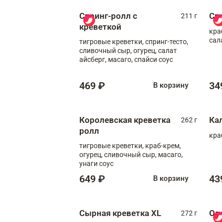
Спринг-ролл с
Сп
211 г
креветкой
кра
сал
тигровые креветки, спринг-тесто,
сливочный сыр, огурец, салат
айсберг, масаго, спайси соус
469 ₽
34
В корзину
Королевская креветка
Ка
262 г
ролл
кра
тигровые креветки, краб-крем,
огурец, сливочный сыр, масаго,
унаги соус
649 ₽
43
В корзину
Сырная креветка XL
Ов
272 г