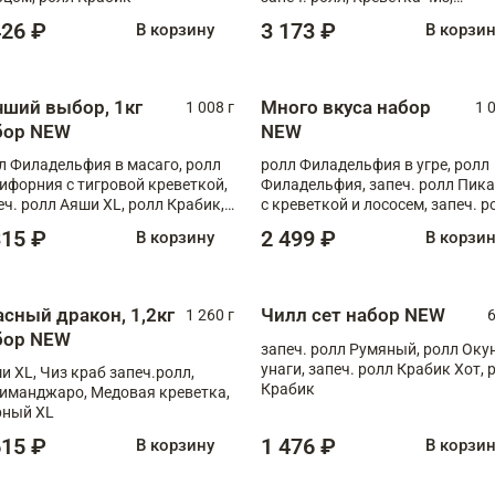
Запечённый лосось терияки,
426 ₽
3 173 ₽
В корзину
В корзи
Флорида
чший выбор, 1кг
Много вкуса набор
1 008 г
1 
бор NEW
NEW
л Филадельфия в масаго, ролл
ролл Филадельфия в угре, ролл
ифорния с тигровой креветкой,
Филадельфия, запеч. ролл Пик
еч. ролл Аяши XL, ролл Крабик,
с креветкой и лососем, запеч. р
еч. ролл Лосось терияки
С тигровой креветкой
315 ₽
2 499 ₽
В корзину
В корзи
асный дракон, 1,2кг
Чилл сет набор NEW
1 260 г
6
бор NEW
запеч. ролл Румяный, ролл Оку
унаги, запеч. ролл Крабик Хот, 
и XL, Чиз краб запеч.ролл,
Крабик
иманджаро, Медовая креветка,
ный XL
615 ₽
1 476 ₽
В корзину
В корзи