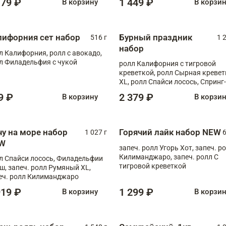
179 ₽
1 449 ₽
В корзину
В корзи
лифорния сет набор
Бурный праздник
516 г
1 
набор
л Калифорния, ролл с авокадо,
л Филадельфия с чукой
ролл Калифорния с тигровой
креветкой, ролл Сырная кревет
XL, ролл Спайси лосось, Спринг-
ролл с угрем и лососем, запеч. 
9 ₽
2 379 ₽
В корзину
В корзи
Медовая креветка
чу на море набор
Горячий лайк набор NEW
1 027 г
6
W
запеч. ролл Угорь Хот, запеч. р
Килиманджаро, запеч. ролл С
л Спайси лосось, Филадельфии
тигровой креветкой
ш, запеч. ролл Румяный XL,
еч. ролл Килиманджаро
919 ₽
1 299 ₽
В корзину
В корзи