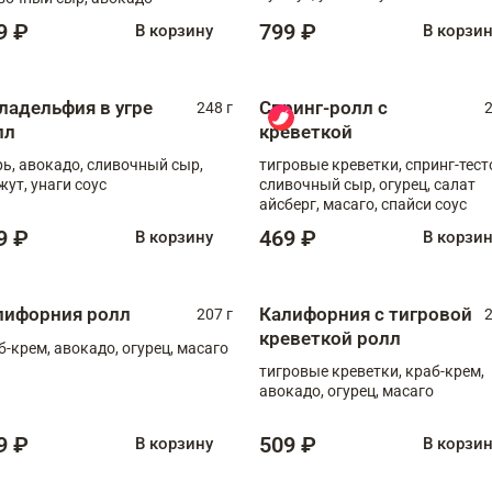
9 ₽
799 ₽
В корзину
В корзи
ладельфия в угре
Спринг-ролл с
248 г
2
лл
креветкой
рь, авокадо, сливочный сыр,
тигровые креветки, спринг-тест
жут, унаги соус
сливочный сыр, огурец, салат
айсберг, масаго, спайси соус
9 ₽
469 ₽
В корзину
В корзи
лифорния ролл
Калифорния с тигровой
207 г
2
креветкой ролл
б-крем, авокадо, огурец, масаго
тигровые креветки, краб-крем,
авокадо, огурец, масаго
9 ₽
509 ₽
В корзину
В корзи