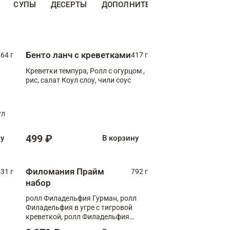
СУПЫ
ДЕСЕРТЫ
ДОПОЛНИТЕЛЬНО
НАПИТКИ
Бенто ланч с креветками
64 г
417 г
Креветки темпура, Ролл с огурцом ,
рис, салат Коул слоу, чили соус
ул
499 ₽
ну
В корзину
Филомания Прайм
31 г
792 г
набор
ролл Филадельфия Гурман, ролл
Филадельфия в угре с тигровой
креветкой, ролл Филадельфия
Прайм с двойным лососем