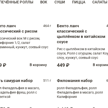
ПЕЧЁННЫЕ РОЛЛЫ
ВОК
СУШИ
ПИЦЦА
САЛАТЫ
нто ланч
Бенто ланч
464 г
4
ассический с рисом
классический с
цыплёнком в китайском
ссический вок М с рисом,
соусе
ифорния 1/2, салат
аминный, кунжут, соевый соус
Рис с цыплёнком в китайском
соусе, Ролл с огурцом, салат Ко
слоу, кунжут, соевый соус
9 ₽
449 ₽
В корзину
В корзи
ть самурая набор
Филомания набор
511 г
6
л Филадельфия в масаго,
ролл Филадельфия, ролл
адельфия фреш, ролл с
Филадельфия в масаго, ролл
веткой
Калифорния