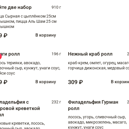
йте две набор
910 г
ца Сырная с цыплёнком 25см
, пицца Аль Шам 25 см
пышном
9 ₽
В корзину
яги ролл
Нежный краб ролл
196 г
2
ось терияки, авокадо,
краб-крем, омлет, огурец, масаг
вочный сыр, кунжут, унаги соус,
горчица дижонская, медовый с
йси соус
9 ₽
309 ₽
В корзину
В корзи
ладельфия с
Филадельфия Гурман
232 г
2
гровой креветкой
ролл
лл
лосось, угорь, сливочный сыр,
авокадо, микрозелень, масаго,
ровые креветки, лосось,
кунжут, унаги соус
вочный сыр, авокадо