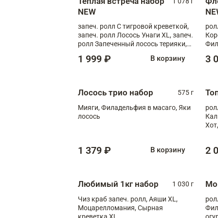
Теплая встреча набор
Фл
1 078 г
NEW
NE
запеч. ролл С тигровой креветкой,
рол
запеч. ролл Лосось Унаги XL, запеч.
Кор
ролл Запеченный лосось терияки,
Фил
запеч. ролл Румяный XL
Лос
1 999 ₽
3 
В корзину
Тиг
зап
Лосось трио набор
То
575 г
Мияги, Филадельфия в масаго, Яки
рол
лосось
Кал
Хот
тер
1 379 ₽
2 
В корзину
Любимый 1кг набор
Мо
1 030 г
Чиз краб запеч. ролл, Аяши XL,
рол
Моцарелломания, Сырная
Фил
креветка XL
огу