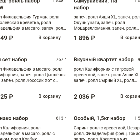
еш-рояль набор
Самурайский, 1кг
1 548 г
1 
W
набор
л Филадельфия Гурман, ролл
запеч. ролл Аяши XL, запеч. ро
олевская креветка, ролл
Окунь унаги, запеч. ролл
адельфия в масаго, запеч. ролл
Моцарелломания, запеч. ролл
ось Унаги XL, запеч. ролл
Килиманджаро
049 ₽
1 896 ₽
В корзину
В корзи
ровая креветка с моцареллой,
еч. ролл Эби краб с лососем
п сет набор
Вкусный квартет набор
767 г
9
л Филадельфия в масаго, ролл
ролл Калифорния с тигровой
ифорния, запеч. ролл Цыплёнок
креветкой, запеч. ролл Аяши XL
, запеч. ролл Лососик Хот с
запеч. ролл Сырный XL, ролл
ияки , запеч. ролл Крабик Хот
Калифорния
025 ₽
2 036 ₽
В корзину
В корзи
нако набор
Особый, 1,5кг набор
613 г
1 
л Калифорния, ролл
Спринг-ролл с креветкой, Цезар
адельфия в масаго, ролл с
ролл, Филадельфия фреш, Токи
рцом, ролл Крабик
запеч. ролл, Креветка чиз,