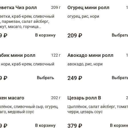
еветка Чиз ролл
Огурец мини ролл
209 г
1
ветки, краб-крем, сливочный
огурец, рис, нори
, пармезан, салат айсберг,
жут, масаго, горчица
онская, медовый соус
9 ₽
209 ₽
В корзину
Выбрат
абик мини ролл
Авокадо мини ролл
122 г
1
, нори, краб-крем, сливочный
авокадо, рис, нори
9 ₽
249 ₽
Выбрать
Выбрат
кен масаго
Цезарь ролл В
202 г
2
лёнок, сливочный сыр, огурец,
Цыплёнок, салат айсберг, тома
аго, медовый соус
черри, цезарь соус
9 ₽
379 ₽
В корзину
В корзи