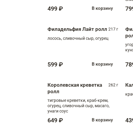
499 ₽
79
В корзину
Филадельфия Лайт ролл
Фи
217 г
ро
лосось, сливочный сыр, огурец
уго
кун
599 ₽
78
В корзину
Королевская креветка
Ка
262 г
ролл
кра
тигровые креветки, краб-крем,
огурец, сливочный сыр, масаго,
унаги соус
649 ₽
43
В корзину