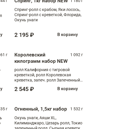
Спринг, 1кг набор NEW
044 г
1 180 г
Спринг-ролл с крабом, Яки лосось,
Спринг-ролл с креветкой, Флорида,
лл
Окунь унаги
2 195 ₽
ну
В корзину
Королевский
61 г
1 092 г
килограмм набор NEW
,
ролл Калифорния с тигровой
креветкой, ролл Королевская
креветка, запеч. ролл Запеченный
лосось терияки, запеч. ролл Аяши
2 545 ₽
ну
В корзину
XL, запеч. ролл Крабик Хот
Огненный, 1,5кг набор
535 г
1 532 г
ь
Окунь унаги, Аяши XL,
о
Килиманджаро, Цезарь ролл, Токио
запеченный ролл, Сырная креветка