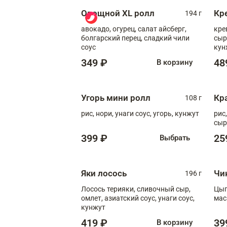
Овощной XL ролл
Кр
194 г
авокадо, огурец, салат айсберг,
кре
болгарский перец, сладкий чили
сыр
соус
кун
диж
349 ₽
48
В корзину
Угорь мини ролл
Кр
108 г
рис, нори, унаги соус, угорь, кунжут
рис
сыр
399 ₽
25
Выбрать
Яки лосось
Чи
196 г
Лосось терияки, сливочный сыр,
Цып
омлет, азиатский соус, унаги соус,
мас
кунжут
419 ₽
39
В корзину