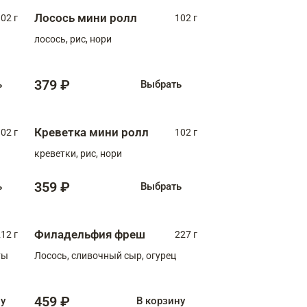
Лосось мини ролл
02 г
102 г
лосось, рис, нори
379 ₽
ь
Выбрать
Креветка мини ролл
02 г
102 г
креветки, рис, нори
359 ₽
ь
Выбрать
Филадельфия фреш
12 г
227 г
ты
Лосось, сливочный сыр, огурец
459 ₽
ну
В корзину