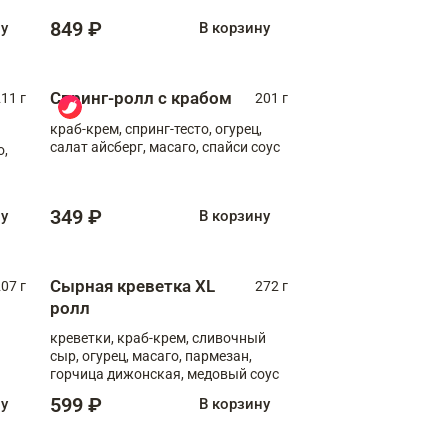
849 ₽
ну
В корзину
Спринг-ролл с крабом
11 г
201 г
краб-крем, спринг-тесто, огурец,
салат айсберг, масаго, спайси соус
о,
349 ₽
ну
В корзину
Сырная креветка XL
07 г
272 г
ролл
креветки, краб-крем, сливочный
сыр, огурец, масаго, пармезан,
горчица дижонская, медовый соус
599 ₽
ну
В корзину