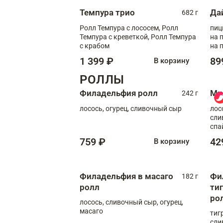
Темпура трио
Да
682 г
Ролл Темпура с лососем, Ролл
пиц
Темпура с креветкой, Ролл Темпура
на пышном
с крабом
на 
1 399 ₽
89
В корзину
РОЛЛЫ
Филадельфия ролл
Ми
242 г
лосось, огурец, сливочный сыр
лос
сли
спа
759 ₽
42
В корзину
Филадельфия в масаго
Фи
182 г
ролл
ти
ро
лосось, сливочный сыр, огурец,
масаго
тиг
сли