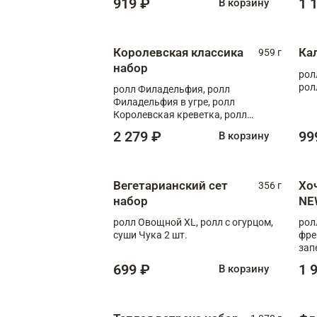
919 ₽
1 
В корзину
Королевская классика
Ка
959 г
набор
рол
рол
ролл Филадельфия, ролл
Филадельфия в угре, ролл
Королевская креветка, ролл
Калифорния
2 279 ₽
99
В корзину
Вегетарианский сет
Хо
356 г
набор
NE
ролл Овощной XL, ролл с огурцом,
рол
суши Чука 2 шт.
фре
зап
699 ₽
1 
В корзину