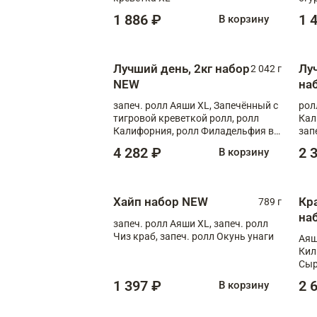
1 886 ₽
1 
В корзину
Лучший день, 2кг набор
Лу
2 042 г
NEW
на
запеч. ролл Аяши XL, Запечённый с
рол
тигровой креветкой ролл, ролл
Кал
Калифорния, ролл Филадельфия в
зап
масаго, запеч. ролл Румяный XL,
зап
4 282 ₽
2 
В корзину
запеч. ролл Моцарелломания, ролл
Сырная креветка XL, запеч. ролл
Сырный XL
Хайп набор NEW
Кр
789 г
на
запеч. ролл Аяши XL, запеч. ролл
Чиз краб, запеч. ролл Окунь унаги
Аяш
Кил
Сыр
1 397 ₽
2 
В корзину