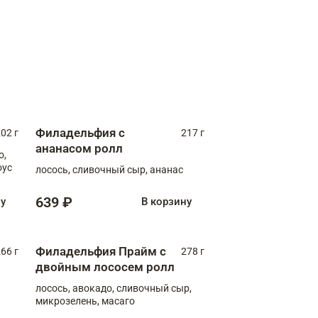
Филадельфия с
02 г
217 г
ананасом ролл
о,
оус
лосось, сливочный сыр, ананас
639 ₽
ну
В корзину
Филадельфия Прайм с
66 г
278 г
двойным лососем ролл
лосось, авокадо, сливочный сыр,
микрозелень, масаго