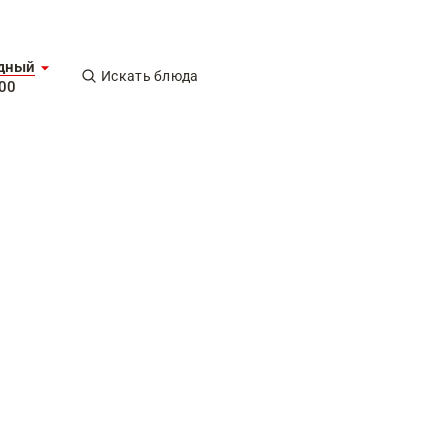
дный
Искать блюда
-00