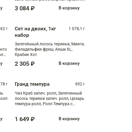
XL
3 084 ₽
ну
В корзину
Сет на двоих, 1кг
062 г
1 078,1 г
набор
Запечённый лосось терияки, Мияги,
анто
Филадельфия фреш, Аяши XL,
олл
Крабик Хот
2 305 ₽
ну
В корзину
Гранд темпура
78 г
952 г
нь
Чиз Краб запеч. ролл, Запеченный
ролл
лосось терияки запеч. ролл, Цезарь
темпура ролл, Ролл Темпура с
креветкой
1 649 ₽
ну
В корзину