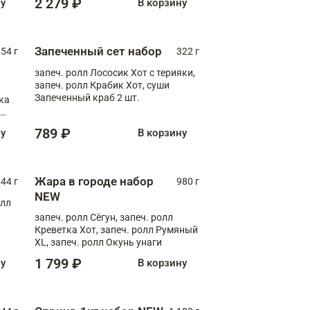
2 279 ₽
ну
В корзину
Запеченный сет набор
254 г
322 г
запеч. ролл Лососик Хот с терияки,
запеч. ролл Крабик Хот, суши
Запеченный краб 2 шт.
ка
ролл
789 ₽
ну
В корзину
Жара в городе набор
44 г
980 г
NEW
олл
запеч. ролл Сёгун, запеч. ролл
Креветка Хот, запеч. ролл Румяный
XL, запеч. ролл Окунь унаги
1 799 ₽
ну
В корзину