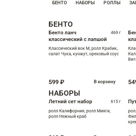
БЕНТО
НАБОРЫ
РОЛЛЫ
ЗА
БЕНТО
Бенто ланч
Бе
469 г
классический с лапшой
кл
Классический вок М, ролл Крабик,
Кла
салат Чука, кунжут, ореховый соус
Кал
Вит
599 ₽
54
В корзину
НАБОРЫ
Летний сет набор
Пу
615 г
ролл Калифорния, ролл Мияги,
рол
ролл Нежный краб
Фил
кре