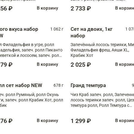
Запечённый лосось терияки,
256 ₽
2 733 ₽
В корзину
В корзи
Флорида
ого вкуса набор
Сет на двоих, 1кг
1 062 г
1 07
W
набор
л Филадельфия в угре, ролл
Запечённый лосось терияки, Ми
адельфия, запеч. ролл Пиканто
Филадельфия фреш, Аяши XL,
реветкой и лососем, запеч. ролл
Крабик Хот
игровой креветкой
179 ₽
2 025 ₽
В корзину
В корзи
лл сет набор NEW
Гранд темпура
678 г
9
еч. ролл Румяный, ролл Окунь
Чиз Краб запеч. ролл, Запечен
ги, запеч. ролл Крабик Хот, ролл
лосось терияки запеч. ролл, Це
бик
темпура ролл, Ролл Темпура с
креветкой
276 ₽
1 299 ₽
В корзину
В корзи