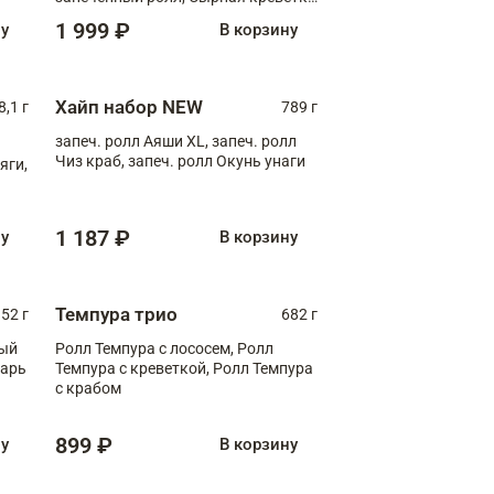
XL
1 999 ₽
ну
В корзину
Хайп набор NEW
8,1 г
789 г
запеч. ролл Аяши XL, запеч. ролл
Чиз краб, запеч. ролл Окунь унаги
яги,
1 187 ₽
ну
В корзину
Темпура трио
52 г
682 г
ный
Ролл Темпура с лососем, Ролл
зарь
Темпура с креветкой, Ролл Темпура
с крабом
899 ₽
ну
В корзину