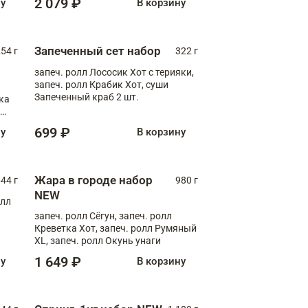
2 079 ₽
ну
В корзину
Запеченный сет набор
254 г
322 г
запеч. ролл Лососик Хот с терияки,
запеч. ролл Крабик Хот, суши
Запеченный краб 2 шт.
ка
ролл
699 ₽
ну
В корзину
Жара в городе набор
44 г
980 г
NEW
олл
запеч. ролл Сёгун, запеч. ролл
Креветка Хот, запеч. ролл Румяный
XL, запеч. ролл Окунь унаги
1 649 ₽
ну
В корзину