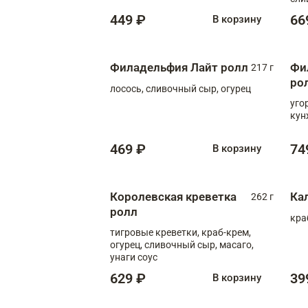
449 ₽
66
В корзину
Филадельфия Лайт ролл
Фи
217 г
ро
лосось, сливочный сыр, огурец
уго
кун
469 ₽
74
В корзину
Королевская креветка
Ка
262 г
ролл
кра
тигровые креветки, краб-крем,
огурец, сливочный сыр, масаго,
унаги соус
629 ₽
39
В корзину