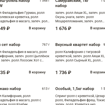
еш-рояль набор
Самурайский, 1кг
1 548 г
1 
W
набор
л Филадельфия Гурман, ролл
запеч. ролл Аяши XL, запеч. ро
олевская креветка, ролл
Окунь унаги, запеч. ролл
адельфия в масаго, запеч. ролл
Моцарелломания, запеч. ролл
ось Унаги XL, запеч. ролл
Килиманджаро
849 ₽
1 676 ₽
В корзину
В корзи
ровая креветка с моцареллой,
еч. ролл Эби краб с лососем
п сет набор
Вкусный квартет набор
767 г
9
л Филадельфия в масаго, ролл
ролл Калифорния с тигровой
ифорния, запеч. ролл Цыплёнок
креветкой, запеч. ролл Аяши XL
, запеч. ролл Лососик Хот с
запеч. ролл Сырный XL, ролл
ияки , запеч. ролл Крабик Хот
Калифорния
735 ₽
1 736 ₽
В корзину
В корзи
нако набор
Особый, 1,5кг набор
613 г
1 
л Калифорния, ролл
Спринг-ролл с креветкой, Цезар
адельфия в масаго, ролл с
ролл, Филадельфия фреш, Токи
рцом, ролл Крабик
запеч. ролл, Креветка чиз,