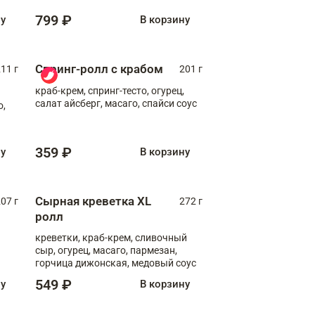
799 ₽
ну
В корзину
Спринг-ролл с крабом
11 г
201 г
краб-крем, спринг-тесто, огурец,
салат айсберг, масаго, спайси соус
о,
359 ₽
ну
В корзину
Сырная креветка XL
07 г
272 г
ролл
креветки, краб-крем, сливочный
сыр, огурец, масаго, пармезан,
горчица дижонская, медовый соус
549 ₽
ну
В корзину