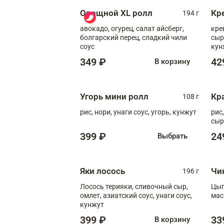
Овощной XL ролл
Кр
194 г
авокадо, огурец, салат айсберг,
кре
болгарский перец, сладкий чили
сыр
соус
кун
диж
349 ₽
42
В корзину
Угорь мини ролл
Кр
108 г
рис, нори, унаги соус, угорь, кунжут
рис
сыр
399 ₽
24
Выбрать
Яки лосось
Чи
196 г
Лосось терияки, сливочный сыр,
Цып
омлет, азиатский соус, унаги соус,
мас
кунжут
399 ₽
33
В корзину