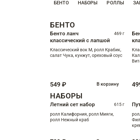
БЕНТО
НАБОРЫ
РОЛЛЫ
ЗА
БЕНТО
Бенто ланч
Бе
469 г
классический с лапшой
кл
Классический вок М, ролл Крабик,
Кла
салат Чука, кунжут, ореховый соус
Кал
Вит
549 ₽
49
В корзину
НАБОРЫ
Летний сет набор
Пу
615 г
ролл Калифорния, ролл Мияги,
рол
ролл Нежный краб
Фил
кре