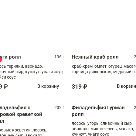
яги ролл
Нежный краб ролл
196 г
2
ось терияки, авокадо,
краб-крем, омлет, огурец, масаг
вочный сыр, кунжут, унаги соус,
горчица дижонская, медовый с
йси соус
9 ₽
319 ₽
В корзину
В корзи
ладельфия с
Филадельфия Гурман
232 г
2
гровой креветкой
ролл
лл
лосось, угорь, сливочный сыр,
авокадо, микрозелень, масаго,
ровые креветки, лосось,
кунжут, унаги соус
вочный сыр, авокадо