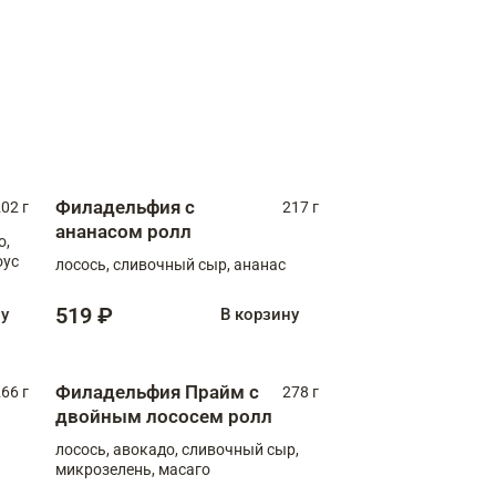
Филадельфия с
02 г
217 г
ананасом ролл
о,
оус
лосось, сливочный сыр, ананас
519 ₽
ну
В корзину
Филадельфия Прайм с
66 г
278 г
двойным лососем ролл
лосось, авокадо, сливочный сыр,
микрозелень, масаго