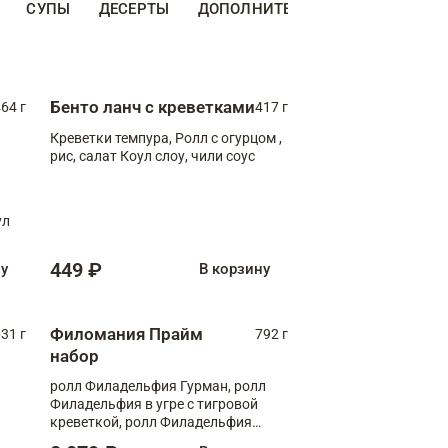
СУПЫ
ДЕСЕРТЫ
ДОПОЛНИТЕЛЬНО
НАПИТКИ
Бенто ланч с креветками
64 г
417 г
Креветки темпура, Ролл с огурцом ,
рис, салат Коул слоу, чили соус
ул
449 ₽
ну
В корзину
Филомания Прайм
31 г
792 г
набор
ролл Филадельфия Гурман, ролл
Филадельфия в угре с тигровой
креветкой, ролл Филадельфия
Прайм с двойным лососем