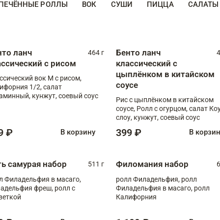
ПЕЧЁННЫЕ РОЛЛЫ
ВОК
СУШИ
ПИЦЦА
САЛАТЫ
нто ланч
Бенто ланч
464 г
4
ассический с рисом
классический с
цыплёнком в китайском
ссический вок М с рисом,
соусе
ифорния 1/2, салат
аминный, кунжут, соевый соус
Рис с цыплёнком в китайском
соусе, Ролл с огурцом, салат Ко
слоу, кунжут, соевый соус
9 ₽
399 ₽
В корзину
В корзи
ть самурая набор
Филомания набор
511 г
6
л Филадельфия в масаго,
ролл Филадельфия, ролл
адельфия фреш, ролл с
Филадельфия в масаго, ролл
веткой
Калифорния