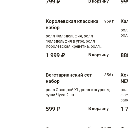
799 ₽
99
В корзину
Королевская классика
Ка
959 г
набор
рол
рол
ролл Филадельфия, ролл
Филадельфия в угре, ролл
Королевская креветка, ролл
Калифорния
1 999 ₽
88
В корзину
Вегетарианский сет
Хо
356 г
набор
NE
ролл Овощной XL, ролл с огурцом,
рол
суши Чука 2 шт.
фре
зап
599 ₽
1 
В корзину