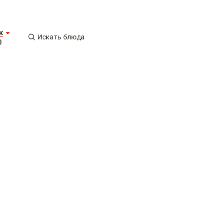
к
Искать блюда
0