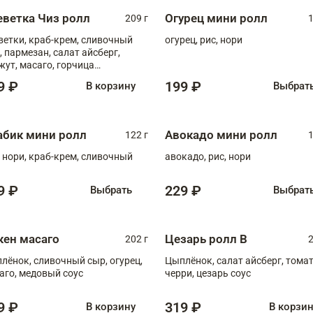
еветка Чиз ролл
Огурец мини ролл
209 г
1
ветки, краб-крем, сливочный
огурец, рис, нори
, пармезан, салат айсберг,
жут, масаго, горчица
онская, медовый соус
9 ₽
199 ₽
В корзину
Выбрат
абик мини ролл
Авокадо мини ролл
122 г
1
, нори, краб-крем, сливочный
авокадо, рис, нори
9 ₽
229 ₽
Выбрать
Выбрат
кен масаго
Цезарь ролл В
202 г
2
лёнок, сливочный сыр, огурец,
Цыплёнок, салат айсберг, тома
аго, медовый соус
черри, цезарь соус
9 ₽
319 ₽
В корзину
В корзи