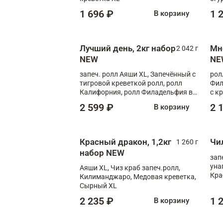
1 696 ₽
1 
В корзину
Лучший день, 2кг набор
Мн
2 042 г
NEW
NE
запеч. ролл Аяши XL, Запечённый с
рол
тигровой креветкой ролл, ролл
Фил
Калифорния, ролл Филадельфия в
с к
масаго, запеч. ролл Румяный XL,
С т
2 599 ₽
2 
В корзину
запеч. ролл Моцарелломания, ролл
Сырная креветка XL, запеч. ролл
Сырный XL
Красный дракон, 1,2кг
Чи
1 260 г
набор NEW
зап
уна
Аяши XL, Чиз краб запеч.ролл,
Кра
Килиманджаро, Медовая креветка,
Сырный XL
2 235 ₽
1 
В корзину