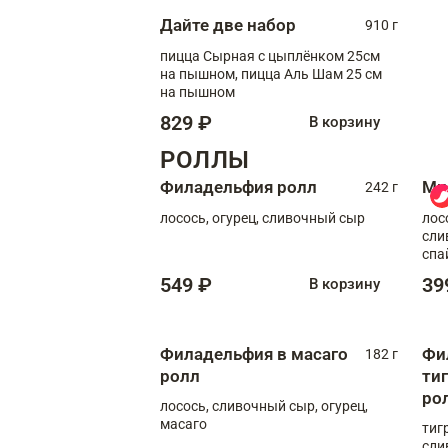
Дайте две набор
910 г
пицца Сырная с цыплёнком 25см
на пышном, пицца Аль Шам 25 см
на пышном
829 ₽
В корзину
РОЛЛЫ
Филадельфия ролл
Ми
242 г
лосось, огурец, сливочный сыр
лос
сли
спа
549 ₽
39
В корзину
Филадельфия в масаго
Фи
182 г
ролл
ти
ро
лосось, сливочный сыр, огурец,
масаго
тиг
сли