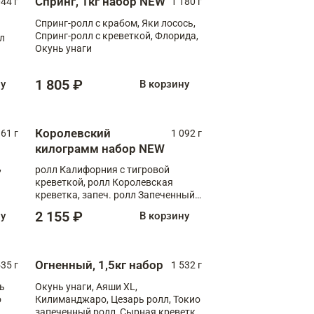
Спринг, 1кг набор NEW
044 г
1 180 г
Спринг-ролл с крабом, Яки лосось,
Спринг-ролл с креветкой, Флорида,
лл
Окунь унаги
1 805 ₽
ну
В корзину
Королевский
61 г
1 092 г
килограмм набор NEW
,
ролл Калифорния с тигровой
креветкой, ролл Королевская
креветка, запеч. ролл Запеченный
лосось терияки, запеч. ролл Аяши
2 155 ₽
ну
В корзину
XL, запеч. ролл Крабик Хот
Огненный, 1,5кг набор
535 г
1 532 г
ь
Окунь унаги, Аяши XL,
о
Килиманджаро, Цезарь ролл, Токио
запеченный ролл, Сырная креветка