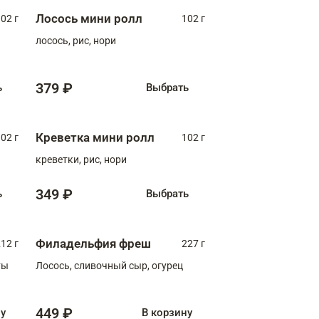
Лосось мини ролл
02 г
102 г
лосось, рис, нори
379 ₽
ь
Выбрать
Креветка мини ролл
02 г
102 г
креветки, рис, нори
349 ₽
ь
Выбрать
Филадельфия фреш
12 г
227 г
ты
Лосось, сливочный сыр, огурец
449 ₽
ну
В корзину