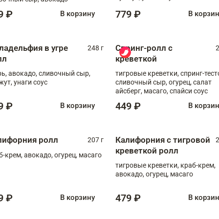
9 ₽
779 ₽
В корзину
В корзи
ладельфия в угре
Спринг-ролл с
248 г
2
лл
креветкой
рь, авокадо, сливочный сыр,
тигровые креветки, спринг-тест
жут, унаги соус
сливочный сыр, огурец, салат
айсберг, масаго, спайси соус
9 ₽
449 ₽
В корзину
В корзи
лифорния ролл
Калифорния с тигровой
207 г
2
креветкой ролл
б-крем, авокадо, огурец, масаго
тигровые креветки, краб-крем,
авокадо, огурец, масаго
9 ₽
479 ₽
В корзину
В корзи