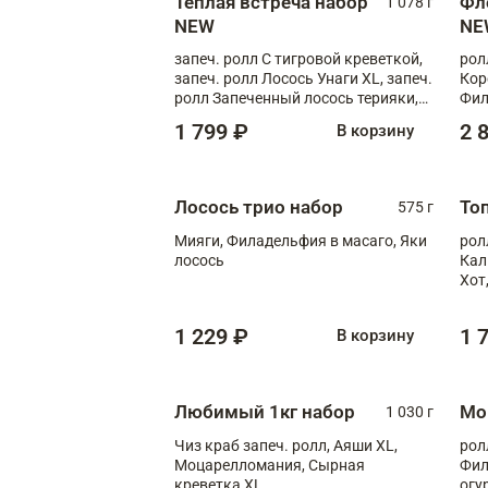
Теплая встреча набор
Фл
1 078 г
NEW
NE
запеч. ролл С тигровой креветкой,
рол
запеч. ролл Лосось Унаги XL, запеч.
Кор
ролл Запеченный лосось терияки,
Фил
запеч. ролл Румяный XL
Лос
1 799 ₽
2 
В корзину
Тиг
зап
Лосось трио набор
То
575 г
Мияги, Филадельфия в масаго, Яки
рол
лосось
Кал
Хот
тер
1 229 ₽
1 
В корзину
Любимый 1кг набор
Мо
1 030 г
Чиз краб запеч. ролл, Аяши XL,
рол
Моцарелломания, Сырная
Фил
креветка XL
огу