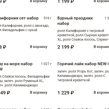
9 ₽
1 199 ₽
В корзину
В корзи
лифорния сет набор
Бурный праздник
516 г
1 
набор
л Калифорния, ролл с авокадо,
л Филадельфия с чукой
ролл Калифорния с тигровой
креветкой, ролл Сырная кревет
XL, ролл Спайси лосось, Спринг-
ролл с угрем и лососем, запеч. 
8 ₽
2 199 ₽
В корзину
В корзи
Медовая креветка
чу на море набор
Горячий лайк набор NEW
1 027 г
6
W
запеч. ролл Угорь Хот, запеч. р
Килиманджаро, запеч. ролл С
л Спайси лосось, Филадельфии
тигровой креветкой
ш, запеч. ролл Румяный XL,
еч. ролл Килиманджаро
749 ₽
1 229 ₽
В корзину
В корзи