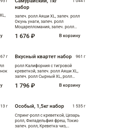
Самурайский, 1кг
595 г
1 044 г
набор
XL,
запеч. ролл Аяши XL, запеч. ролл
Окунь унаги, запеч. ролл
Моцарелломания, запеч. ролл
Килиманджаро
1 676 ₽
ну
В корзину
Вкусный квартет набор
67 г
961 г
лл
ролл Калифорния с тигровой
ёнок
креветкой, запеч. ролл Аяши XL,
запеч. ролл Сырный XL, ролл
т
Калифорния
1 796 ₽
ну
В корзину
Особый, 1,5кг набор
13 г
1 535 г
Спринг-ролл с креветкой, Цезарь
ролл, Филадельфия фреш, Токио
запеч. ролл, Креветка чиз,
Запечённый лосось терияки,