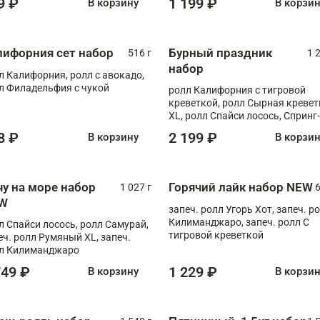
9 ₽
1 199 ₽
В корзину
В корзи
лифорния сет набор
Бурный праздник
516 г
1 
набор
л Калифорния, ролл с авокадо,
л Филадельфия с чукой
ролл Калифорния с тигровой
креветкой, ролл Сырная кревет
XL, ролл Спайси лосось, Спринг-
ролл с угрем и лососем, запеч. 
8 ₽
2 199 ₽
В корзину
В корзи
Медовая креветка
чу на море набор
Горячий лайк набор NEW
1 027 г
6
W
запеч. ролл Угорь Хот, запеч. р
Килиманджаро, запеч. ролл С
л Спайси лосось, ролл Самурай,
тигровой креветкой
еч. ролл Румяный XL, запеч.
л Килиманджаро
749 ₽
1 229 ₽
В корзину
В корзи