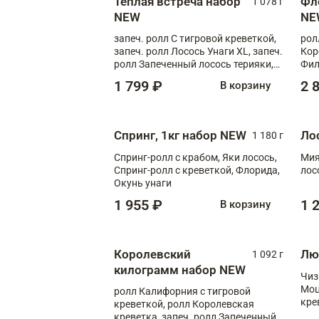
Теплая встреча набор
Фл
1 078 г
NEW
NE
запеч. ролл С тигровой креветкой,
рол
запеч. ролл Лосось Унаги XL, запеч.
Кор
ролл Запеченный лосось терияки,
Фил
запеч. ролл Румяный XL
Лос
1 799 ₽
2 
В корзину
Тиг
зап
Спринг, 1кг набор NEW
Ло
1 180 г
Спринг-ролл с крабом, Яки лосось,
Мия
Спринг-ролл с креветкой, Флорида,
лос
Окунь унаги
1 955 ₽
1 
В корзину
Королевский
Лю
1 092 г
килограмм набор NEW
Чиз
Моц
ролл Калифорния с тигровой
кре
креветкой, ролл Королевская
креветка, запеч. ролл Запеченный