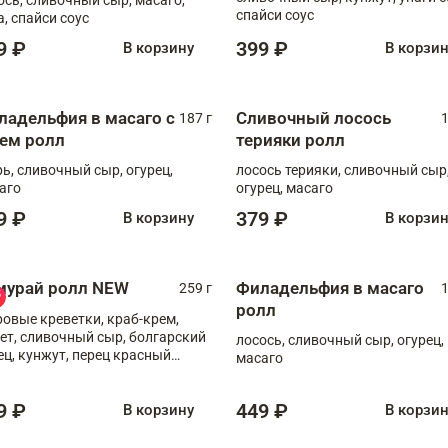
спайси соус
а, спайси соус
9 ₽
399 ₽
В корзину
В корзи
ладельфия в масаго с
Сливочный лосось
187 г
1
рем ролл
терияки ролл
рь, сливочный сыр, огурец,
лосось терияки, сливочный сыр
аго
огурец, масаго
9 ₽
379 ₽
В корзину
В корзи
мурай ролл NEW
Филадельфия в масаго
259 г
1
ролл
ровые креветки, краб-крем,
ет, сливочный сыр, болгарский
лосось, сливочный сыр, огурец,
ец, кунжут, перец красный
масаго
отый, масаго, шеф-соус
9 ₽
449 ₽
В корзину
В корзи