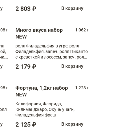
Флорида
2 803 ₽
ну
В корзину
Много вкуса набор
008 г
1 062 г
NEW
лл
ролл Филадельфия в угре, ролл
ой,
Филадельфия, запеч. ролл Пиканто
ик,
с креветкой и лососем, запеч. ролл
С тигровой креветкой
2 179 ₽
ну
В корзину
Фортуна, 1,2кг набор
098 г
1 223 г
NEW
Калифорния, Флорида,
ролл
Килиманджаро, Окунь унаги,
Филадельфия фреш
2 125 ₽
ну
В корзину