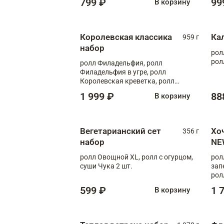
799 ₽
99
В корзину
Королевская классика
Ка
959 г
набор
рол
рол
ролл Филадельфия, ролл
Филадельфия в угре, ролл
Королевская креветка, ролл
Калифорния
1 999 ₽
88
В корзину
Вегетарианский сет
Хо
356 г
набор
NE
ролл Овощной XL, ролл с огурцом,
рол
суши Чука 2 шт.
зап
рол
599 ₽
1 
В корзину