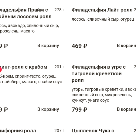
ладельфия Прайм с
Филадельфия Лайт ролл
278 г
2
ойным лососем ролл
лосось, сливочный сыр, огурец
ось, авокадо, сливочный сыр,
розелень, масаго
9 ₽
469 ₽
В корзину
В корзи
ринг-ролл с крабом
Филадельфия в угре с
201 г
2
тигровой креветкой
б-крем, спринг-тесто, огурец,
ролл
ат айсберг, масаго, спайси соус
угорь, тигровые креветки, авок
сливочный сыр, микрозелень,
кунжут, унаги соус
9 ₽
799 ₽
В корзину
В корзи
лифорния ролл
Цыпленок Чука с
207 г
2