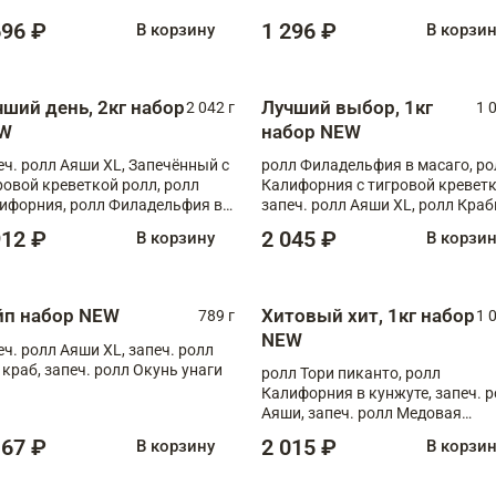
696 ₽
1 296 ₽
В корзину
В корзи
чший день, 2кг набор
Лучший выбор, 1кг
2 042 г
1 
W
набор NEW
еч. ролл Аяши XL, Запечённый с
ролл Филадельфия в масаго, ро
ровой креветкой ролл, ролл
Калифорния с тигровой креветк
ифорния, ролл Филадельфия в
запеч. ролл Аяши XL, ролл Краб
аго, запеч. ролл Румяный XL,
запеч. ролл Лосось терияки
912 ₽
2 045 ₽
В корзину
В корзи
еч. ролл Моцарелломания, ролл
ная креветка XL, запеч. ролл
ный XL
йп набор NEW
Хитовый хит, 1кг набор
789 г
1 
NEW
еч. ролл Аяши XL, запеч. ролл
 краб, запеч. ролл Окунь унаги
ролл Тори пиканто, ролл
Калифорния в кунжуте, запеч. 
Аяши, запеч. ролл Медовая
креветка, ролл Филадельфия с
167 ₽
2 015 ₽
В корзину
В корзи
чукой