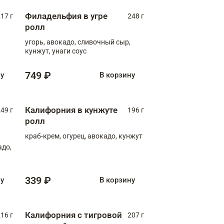
Филадельфия в угре
17 г
248 г
ролл
угорь, авокадо, сливочный сыр,
кунжут, унаги соус
749 ₽
ну
В корзину
Калифорния в кунжуте
49 г
196 г
ролл
краб-крем, огурец, авокадо, кунжут
адо,
339 ₽
ну
В корзину
Калифорния с тигровой
16 г
207 г