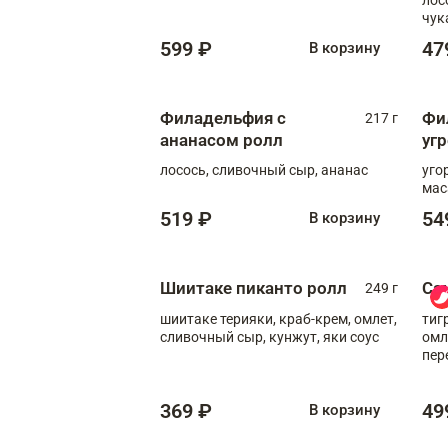
чук
599 ₽
47
В корзину
Филадельфия с
Фи
217 г
ананасом ролл
уг
лосось, сливочный сыр, ананас
уго
мас
519 ₽
54
В корзину
Шиитаке пиканто ролл
Са
249 г
шиитаке терияки, краб-крем, омлет,
тиг
сливочный сыр, кунжут, яки соус
омл
пер
мол
369 ₽
49
В корзину