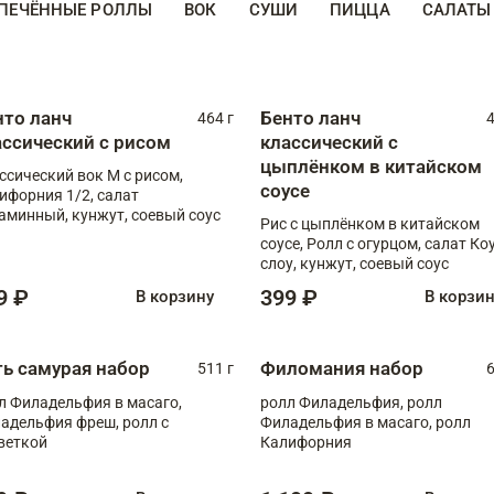
ПЕЧЁННЫЕ РОЛЛЫ
ВОК
СУШИ
ПИЦЦА
САЛАТЫ
нто ланч
Бенто ланч
464 г
4
ассический с рисом
классический с
цыплёнком в китайском
ссический вок М с рисом,
соусе
ифорния 1/2, салат
аминный, кунжут, соевый соус
Рис с цыплёнком в китайском
соусе, Ролл с огурцом, салат Ко
слоу, кунжут, соевый соус
9 ₽
399 ₽
В корзину
В корзи
ть самурая набор
Филомания набор
511 г
6
л Филадельфия в масаго,
ролл Филадельфия, ролл
адельфия фреш, ролл с
Филадельфия в масаго, ролл
веткой
Калифорния