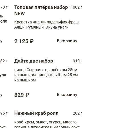
Топовая пятёрка набор
78 г
1 002 г
NEW
нь
ролл
Креветка чиз, Филадельфия фреш,
Аяши, Румяный, Окунь унаги
2 125 ₽
ну
В корзину
Дайте две набор
82 г
910 г
пицца Сырная с цыплёнком 25см
пура
на пышном, пицца Аль Шам 25 см
на пышном
829 ₽
ну
В корзину
Нежный краб ролл
96 г
202 г
краб-крем, омлет, огурец, масаго,
оус,
горчица дижонская, медовый соус