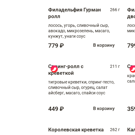
Филадельфия Гурман
Фи
266 г
ролл
дв
лосось, угорь, сливочный сыр,
лос
авокадо, микрозелень, масаго,
мик
кунжут, унаги соус
779 ₽
79
В корзину
Спринг-ролл с
Сп
211 г
креветкой
кра
сал
тигровые креветки, спринг-тесто,
сливочный сыр, огурец, салат
айсберг, масаго, спайси соус
449 ₽
35
В корзину
Королевская креветка
Ка
262 г