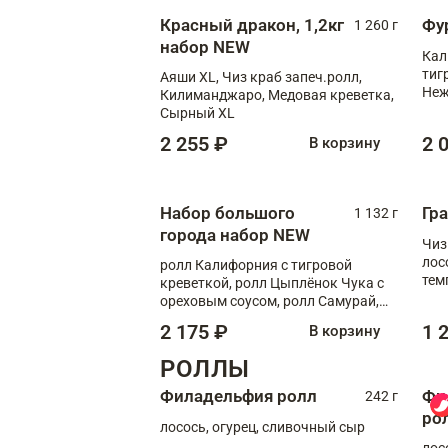
Красный дракон, 1,2кг
Фу
1 260 г
набор NEW
Кал
тиг
Аяши XL, Чиз краб запеч.ролл,
Неж
Килиманджаро, Медовая креветка,
Сырный XL
2 255 ₽
2 
В корзину
Набор большого
Гр
1 132 г
города набор NEW
Чиз
лос
ролл Калифорния с тигровой
тем
креветкой, ролл Цыплёнок Чука с
кре
ореховым соусом, ролл Самурай,
ролл Шиитаке пиканто, Спринг-
2 175 ₽
1 
В корзину
ролл с крабом
РОЛЛЫ
Филадельфия ролл
Фи
242 г
ро
лосось, огурец, сливочный сыр
лос