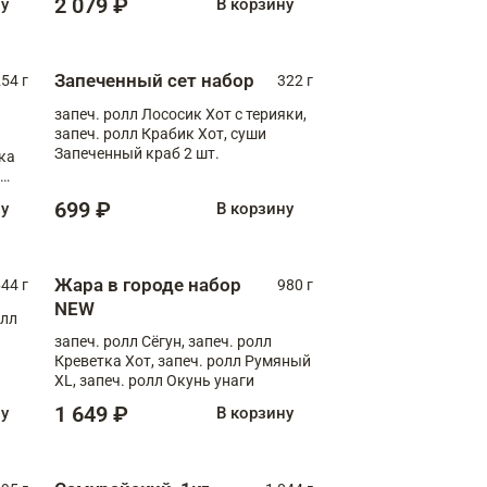
2 079 ₽
ну
В корзину
Запеченный сет набор
254 г
322 г
запеч. ролл Лососик Хот с терияки,
запеч. ролл Крабик Хот, суши
Запеченный краб 2 шт.
ка
ролл
699 ₽
ну
В корзину
Жара в городе набор
44 г
980 г
NEW
олл
запеч. ролл Сёгун, запеч. ролл
Креветка Хот, запеч. ролл Румяный
XL, запеч. ролл Окунь унаги
1 649 ₽
ну
В корзину