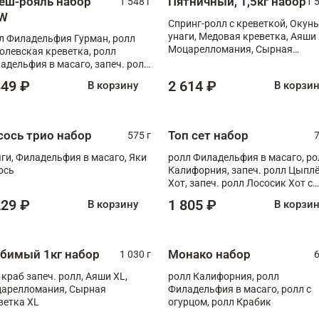
еш-рояль набор
Пятничный, 1,5кг набор
1 548 г
1 
W
Спринг-ролл с креветкой, Окунь
унаги, Медовая креветка, Аяши 
л Филадельфия Гурман, ролл
Моцарелломания, Сырная
олевская креветка, ролл
креветка XL
адельфия в масаго, запеч. ролл
ось Унаги XL, запеч. ролл
849 ₽
2 614 ₽
В корзину
В корзи
ровая креветка с моцареллой,
еч. ролл Эби краб с лососем
сось трио набор
Топ сет набор
575 г
7
ги, Филадельфия в масаго, Яки
ролл Филадельфия в масаго, ро
ось
Калифорния, запеч. ролл Цыпл
Хот, запеч. ролл Лососик Хот с
терияки , запеч. ролл Крабик Хо
229 ₽
1 805 ₽
В корзину
В корзи
бимый 1кг набор
Монако набор
1 030 г
6
 краб запеч. ролл, Аяши XL,
ролл Калифорния, ролл
арелломания, Сырная
Филадельфия в масаго, ролл с
ветка XL
огурцом, ролл Крабик