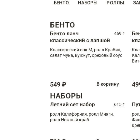
БЕНТО
НАБОРЫ
РОЛЛЫ
ЗА
БЕНТО
Бенто ланч
Бе
469 г
классический с лапшой
кл
Классический вок М, ролл Крабик,
Кла
салат Чука, кунжут, ореховый соус
Кал
Вит
549 ₽
49
В корзину
НАБОРЫ
Летний сет набор
Пу
615 г
ролл Калифорния, ролл Мияги,
рол
ролл Нежный краб
Фил
кре