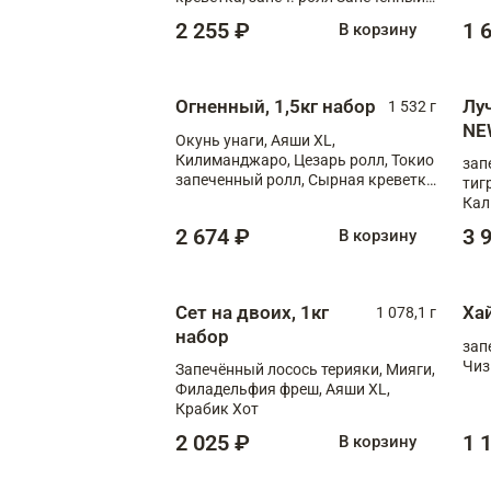
лосось терияки, запеч. ролл Аяши
2 255 ₽
1 
В корзину
XL, запеч. ролл Крабик Хот
Огненный, 1,5кг набор
Лу
1 532 г
NE
Окунь унаги, Аяши XL,
Килиманджаро, Цезарь ролл, Токио
зап
запеченный ролл, Сырная креветка
тиг
XL
Кал
мас
2 674 ₽
3 
В корзину
зап
Сыр
Сыр
Сет на двоих, 1кг
Ха
1 078,1 г
набор
зап
Чиз
Запечённый лосось терияки, Мияги,
Филадельфия фреш, Аяши XL,
Крабик Хот
2 025 ₽
1 
В корзину