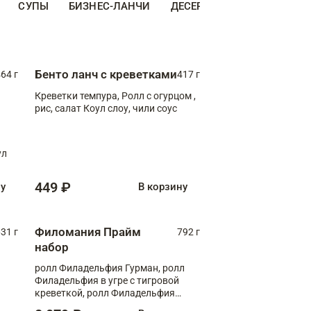
СУПЫ
БИЗНЕС-ЛАНЧИ
ДЕСЕРТЫ
ДОПОЛНИТЕ
Бенто ланч с креветками
64 г
417 г
Креветки темпура, Ролл с огурцом ,
рис, салат Коул слоу, чили соус
ул
449 ₽
ну
В корзину
Филомания Прайм
31 г
792 г
набор
ролл Филадельфия Гурман, ролл
Филадельфия в угре с тигровой
креветкой, ролл Филадельфия
Прайм с двойным лососем