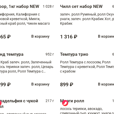
рор, 1кг набор NEW
Чилл сет набор NEW
1 028 г
6
ифорния, Калифорния с
запеч. ролл Румяный, ролл Оку
ровой креветкой, Мияги,
унаги, запеч. ролл Крабик Хот, 
ный краб ролл, Чикен масаго
Крабик
065 ₽
1 316 ₽
В корзину
В корзи
анд темпура
Темпура трио
952 г
6
 Краб запеч. ролл, Запеченный
Ролл Темпура с лососем, Ролл
ось терияки запеч. ролл, Цезарь
Темпура с креветкой, Ролл Тем
пура ролл, Ролл Темпура с
с крабом
веткой
299 ₽
899 ₽
В корзину
В корзи
ладельфия с чукой
Мияги ролл
217 г
1
лл
лосось терияки, авокадо,
сливочный сыр, кунжут, унаги с
ось, сливочный сыр, масаго,