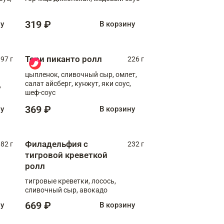
319 ₽
ну
В корзину
Тори пиканто ролл
97 г
226 г
цыпленок, сливочный сыр, омлет,
салат айсберг, кунжут, яки соус,
,
шеф-соус
369 ₽
ну
В корзину
Филадельфия с
82 г
232 г
тигровой креветкой
ролл
тигровые креветки, лосось,
сливочный сыр, авокадо
669 ₽
ну
В корзину