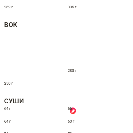
269 г
305 г
ВОК
230 г
250 г
СУШИ
64 г
66 г
64 г
60 г