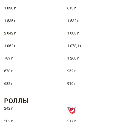
1 030 г
613 г
1 535 г
1 532 г
2 042 г
1 008 г
1 062 г
1 078,1 г
789 г
1 260 г
678 г
952 г
682 г
910 г
РОЛЛЫ
242 г
196 г
202 г
217 г