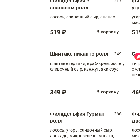
Филадельфия с
Фи
217 г
ананасом ролл
уг
лосось, сливочный сыр, ананас
уго
мас
519 ₽
51
В корзину
Шиитаке пиканто ролл
Са
249 г
шиитаке терияки, краб-крем, омлет,
тиг
сливочный сыр, кунжут, яки соус
омл
пер
мол
349 ₽
46
В корзину
Филадельфия Гурман
Фи
266 г
ролл
дв
лосось, угорь, сливочный сыр,
лос
авокадо, микрозелень, масаго,
мик