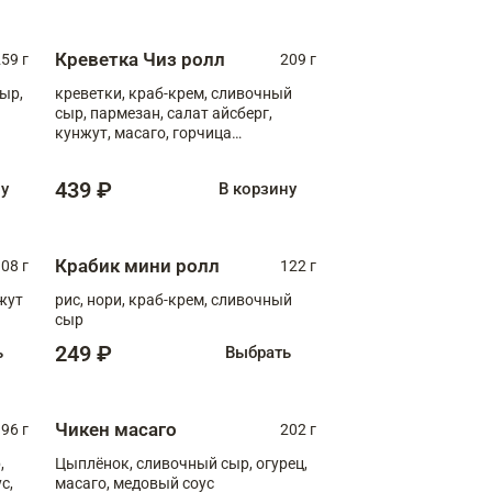
Креветка Чиз ролл
59 г
209 г
ыр,
креветки, краб-крем, сливочный
сыр, пармезан, салат айсберг,
кунжут, масаго, горчица
дижонская, медовый соус
439 ₽
ну
В корзину
Крабик мини ролл
08 г
122 г
нжут
рис, нори, краб-крем, сливочный
сыр
249 ₽
ь
Выбрать
Чикен масаго
96 г
202 г
,
Цыплёнок, сливочный сыр, огурец,
масаго, медовый соус