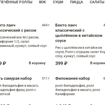
ПЕЧЁННЫЕ РОЛЛЫ
ВОК
СУШИ
ПИЦЦА
САЛАТЫ
нто ланч
Бенто ланч
464 г
4
ассический с рисом
классический с
цыплёнком в китайском
ссический вок М с рисом,
соусе
ифорния 1/2, салат
аминный, кунжут, соевый соус
Рис с цыплёнком в китайском
соусе, Ролл с огурцом, салат Ко
слоу, кунжут, соевый соус
9 ₽
399 ₽
В корзину
В корзи
ть самурая набор
Филомания набор
511 г
6
л Филадельфия в масаго,
ролл Филадельфия, ролл
адельфия фреш, ролл с
Филадельфия в масаго, ролл
веткой
Калифорния