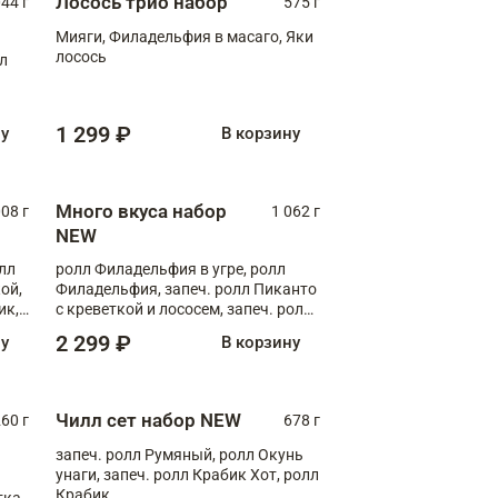
Лосось трио набор
044 г
575 г
Мияги, Филадельфия в масаго, Яки
лосось
лл
1 299 ₽
ну
В корзину
Много вкуса набор
008 г
1 062 г
NEW
лл
ролл Филадельфия в угре, ролл
ой,
Филадельфия, запеч. ролл Пиканто
ик,
с креветкой и лососем, запеч. ролл
С тигровой креветкой
2 299 ₽
ну
В корзину
Чилл сет набор NEW
260 г
678 г
запеч. ролл Румяный, ролл Окунь
унаги, запеч. ролл Крабик Хот, ролл
Крабик
ка,