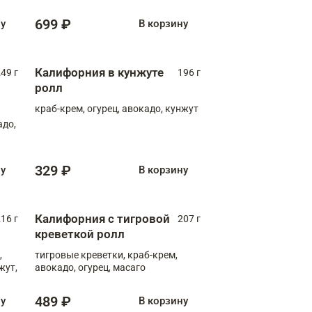
699 ₽
ну
В корзину
Калифорния в кунжуте
49 г
196 г
ролл
краб-крем, огурец, авокадо, кунжут
адо,
329 ₽
ну
В корзину
Калифорния с тигровой
16 г
207 г
креветкой ролл
,
тигровые креветки, краб-крем,
жут,
авокадо, огурец, масаго
489 ₽
ну
В корзину