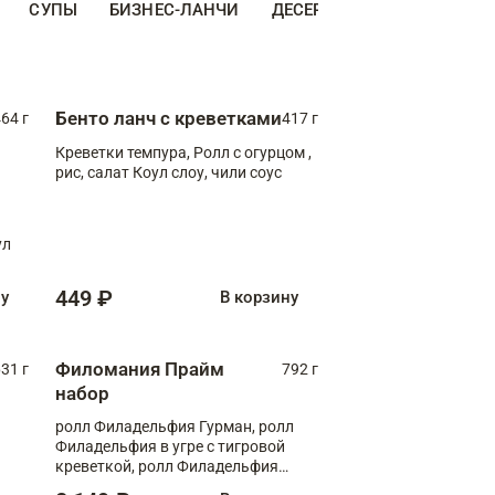
СУПЫ
БИЗНЕС-ЛАНЧИ
ДЕСЕРТЫ
ДОПОЛНИТЕ
Бенто ланч с креветками
64 г
417 г
Креветки темпура, Ролл с огурцом ,
рис, салат Коул слоу, чили соус
ул
449 ₽
ну
В корзину
Филомания Прайм
31 г
792 г
набор
ролл Филадельфия Гурман, ролл
Филадельфия в угре с тигровой
креветкой, ролл Филадельфия
Прайм с двойным лососем