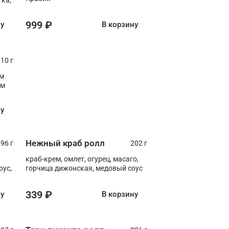
999 ₽
ну
В корзину
10 г
см
ну
Нежный краб ролл
96 г
202 г
краб-крем, омлет, огурец, масаго,
оус,
горчица дижонская, медовый соус
339 ₽
ну
В корзину