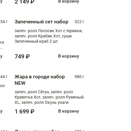
2 149 ₽
ну
В корзину
Запеченный сет набор
254 г
322 г
запеч. ролл Лососик Хот с терияки,
запеч. ролл Крабик Хот, суши
Запеченный краб 2 шт.
ка
ролл
749 ₽
ну
В корзину
Жара в городе набор
44 г
980 г
NEW
олл
запеч. ролл Сёгун, запеч. ролл
Креветка Хот, запеч. ролл Румяный
XL, запеч. ролл Окунь унаги
1 699 ₽
ну
В корзину