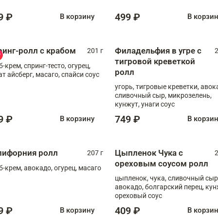
9 ₽
499 ₽
В корзину
В корзи
ринг-ролл с крабом
Филадельфия в угре с
201 г
2
тигровой креветкой
б-крем, спринг-тесто, огурец,
ролл
ат айсберг, масаго, спайси соус
угорь, тигровые креветки, авок
сливочный сыр, микрозелень,
кунжут, унаги соус
9 ₽
749 ₽
В корзину
В корзи
лифорния ролл
Цыпленок Чука с
207 г
2
ореховым соусом ролл
б-крем, авокадо, огурец, масаго
цыпленок, чука, сливочный сыр
авокадо, болгарский перец, кун
ореховый соус
9 ₽
409 ₽
В корзину
В корзи