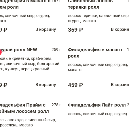
ладельфия в масаго с
Сливочный лосось
187 г
1
рем ролл
терияки ролл
рь, сливочный сыр, огурец,
лосось терияки, сливочный сыр
аго
огурец, масаго
9 ₽
359 ₽
В корзину
В корзи
мурай ролл NEW
Филадельфия в масаго
259 г
1
ролл
ровые креветки, краб-крем,
ет, сливочный сыр, болгарский
лосось, сливочный сыр, огурец,
ец, кунжут, перец красный
масаго
отый, масаго, шеф-соус
9 ₽
459 ₽
В корзину
В корзи
ладельфия Прайм с
Филадельфия Лайт ролл
278 г
2
ойным лососем ролл
лосось, сливочный сыр, огурец
ось, авокадо, сливочный сыр,
розелень, масаго