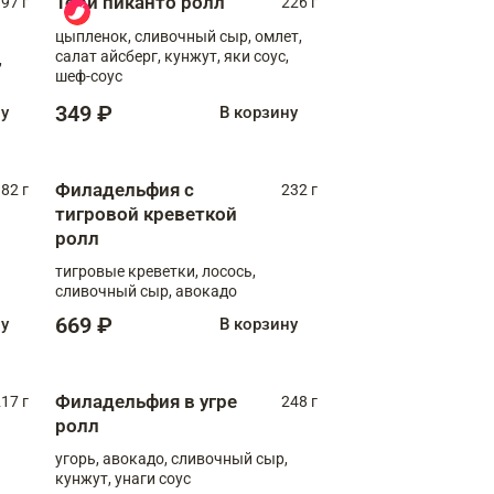
Тори пиканто ролл
97 г
226 г
цыпленок, сливочный сыр, омлет,
салат айсберг, кунжут, яки соус,
,
шеф-соус
349 ₽
ну
В корзину
Филадельфия с
82 г
232 г
тигровой креветкой
ролл
тигровые креветки, лосось,
сливочный сыр, авокадо
669 ₽
ну
В корзину
Филадельфия в угре
17 г
248 г
ролл
угорь, авокадо, сливочный сыр,
кунжут, унаги соус