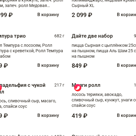
и, запеч. ролл Медовая
Сырный XL
ветка, ролл Филадельфия с
399 ₽
2 099 ₽
В корзину
В корзи
ой
мпура трио
Дайте две набор
682 г
9
л Темпура с лососем, Ролл
пицца Сырная с цыплёнком 25
пура с креветкой, Ролл Темпура
на пышном, пицца Аль Шам 25 см
рабом
на пышном
9 ₽
849 ₽
В корзину
В корзи
ладельфия с чукой
Мияги ролл
217 г
1
лл
лосось терияки, авокадо,
сливочный сыр, кунжут, унаги с
ось, сливочный сыр, масаго,
спайси соус
а, спайси соус
9 ₽
419 ₽
В корзину
В корзи