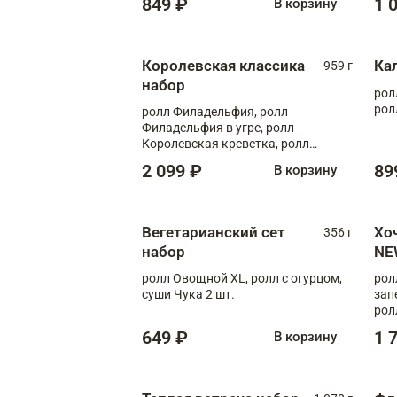
849 ₽
1 
В корзину
Королевская классика
Ка
959 г
набор
рол
рол
ролл Филадельфия, ролл
Филадельфия в угре, ролл
Королевская креветка, ролл
Калифорния
2 099 ₽
89
В корзину
Вегетарианский сет
Хо
356 г
набор
NE
ролл Овощной XL, ролл с огурцом,
рол
суши Чука 2 шт.
зап
рол
649 ₽
1 
В корзину