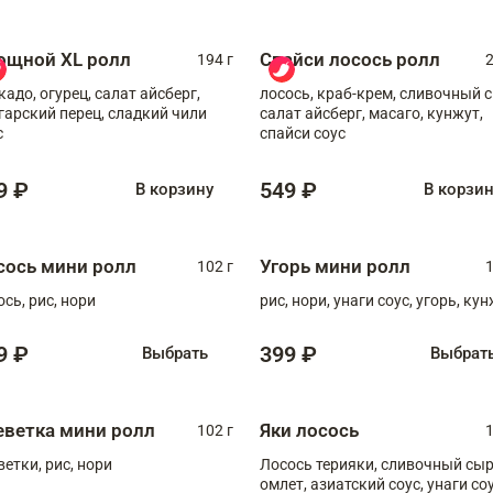
ощной XL ролл
Спайси лосось ролл
194 г
2
кадо, огурец, салат айсберг,
лосось, краб-крем, сливочный с
гарский перец, сладкий чили
салат айсберг, масаго, кунжут,
с
спайси соус
9 ₽
549 ₽
В корзину
В корзи
сось мини ролл
Угорь мини ролл
102 г
1
ось, рис, нори
рис, нори, унаги соус, угорь, ку
9 ₽
399 ₽
Выбрать
Выбрат
еветка мини ролл
Яки лосось
102 г
1
ветки, рис, нори
Лосось терияки, сливочный сыр
омлет, азиатский соус, унаги соус,