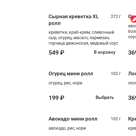
Сырная креветка XL
Ов
272 г
ролл
аво
бол
креветки, краб-крем, сливочный
соу
сыр, огурец, масаго, пармезан,
горчица дижонская, медовый соус
549 ₽
36
В корзину
Огурец мини ролл
Ло
102 г
огурец, рис, нори
лос
199 ₽
36
Выбрать
Авокадо мини ролл
Кр
102 г
авокадо, рис, нори
кре