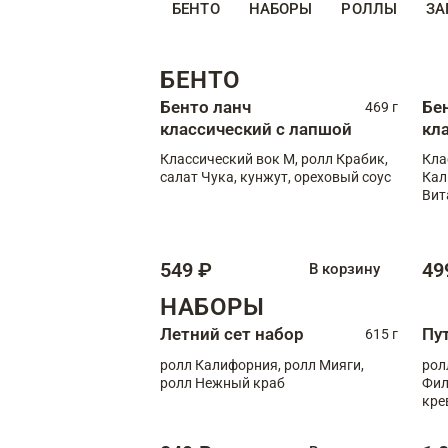
БЕНТО
НАБОРЫ
РОЛЛЫ
ЗА
БЕНТО
Бенто ланч
Бе
469 г
классический с лапшой
кл
Классический вок М, ролл Крабик,
Кла
салат Чука, кунжут, ореховый соус
Кал
Вит
549 ₽
49
В корзину
НАБОРЫ
Летний сет набор
Пу
615 г
ролл Калифорния, ролл Мияги,
рол
ролл Нежный краб
Фил
кре