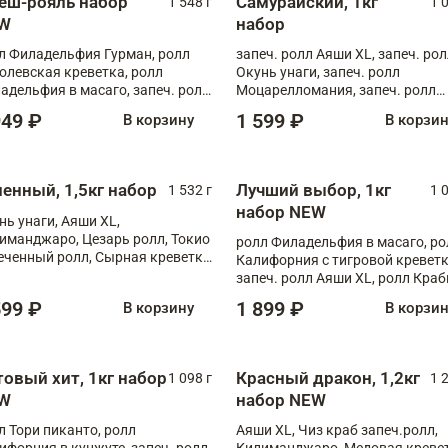
еш-рояль набор
Самурайский, 1кг
1 548 г
1 
W
набор
л Филадельфия Гурман, ролл
запеч. ролл Аяши XL, запеч. ро
олевская креветка, ролл
Окунь унаги, запеч. ролл
адельфия в масаго, запеч. ролл
Моцарелломания, запеч. ролл
ось Унаги XL, запеч. ролл
Килиманджаро
949 ₽
1 599 ₽
В корзину
В корзи
ровая креветка с моцареллой,
еч. ролл Эби краб с лососем
ненный, 1,5кг набор
Лучший выбор, 1кг
1 532 г
1 
набор NEW
нь унаги, Аяши XL,
иманджаро, Цезарь ролл, Токио
ролл Филадельфия в масаго, ро
еченный ролл, Сырная креветка
Калифорния с тигровой креветк
запеч. ролл Аяши XL, ролл Краб
запеч. ролл Лосось терияки
599 ₽
1 899 ₽
В корзину
В корзи
товый хит, 1кг набор
Красный дракон, 1,2кг
1 098 г
1 
W
набор NEW
л Тори пиканто, ролл
Аяши XL, Чиз краб запеч.ролл,
ифорния в кунжуте, запеч. ролл
Килиманджаро, Медовая кревет