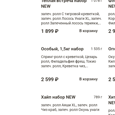
Теплая встреча набор
Фл
1 078 г
NEW
NE
запеч. ролл С тигровой креветкой,
рол
запеч. ролл Лосось Унаги XL, запеч.
Кор
ролл Запеченный лосось терияки,
Фил
запеч. ролл Румяный XL
Лос
1 899 ₽
2 
В корзину
Тиг
зап
Особый, 1,5кг набор
Ог
1 535 г
Спринг-ролл с креветкой, Цезарь
Оку
ролл, Филадельфия фреш, Токио
Кил
запеч. ролл, Креветка чиз,
зап
Запечённый лосось терияки,
XL
Флорида
2 599 ₽
2 
В корзину
Хайп набор NEW
Хи
789 г
NE
запеч. ролл Аяши XL, запеч. ролл
Чиз краб, запеч. ролл Окунь унаги
рол
Кал