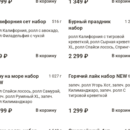
099 ₽
1 349 ₽
В корзину
В корзи
лифорния сет набор
Бурный праздник
516 г
1 
набор
л Калифорния, ролл с авокадо,
л Филадельфия с чукой
ролл Калифорния с тигровой
креветкой, ролл Сырная кревет
XL, ролл Спайси лосось, Спринг-
ролл с угрем и лососем, запеч. 
9 ₽
2 299 ₽
В корзину
В корзи
Медовая креветка
чу на море набор
Горячий лайк набор NEW
1 027 г
6
W
запеч. ролл Угорь Хот, запеч. р
Килиманджаро, запеч. ролл С
л Спайси лосось, ролл Самурай,
тигровой креветкой
еч. ролл Румяный XL, запеч.
л Килиманджаро
799 ₽
1 299 ₽
В корзину
В корзи