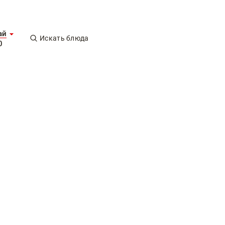
ай
Искать блюда
0