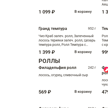
Аяш
кре
1 099 ₽
1 
В корзину
чук
Гранд темпура
Те
952 г
Чиз Краб запеч. ролл, Запеченный
Рол
лосось терияки запеч. ролл, Цезарь
Тем
темпура ролл, Ролл Темпура с
с к
креветкой
1 399 ₽
99
В корзину
РОЛЛЫ
Филадельфия ролл
Фи
242 г
ро
лосось, огурец, сливочный сыр
лос
чук
569 ₽
47
В корзину