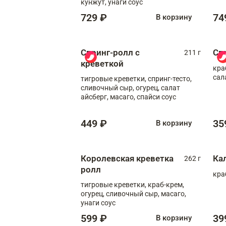
кунжут, унаги соус
729 ₽
74
В корзину
Спринг-ролл с
Сп
211 г
креветкой
кра
сал
тигровые креветки, спринг-тесто,
сливочный сыр, огурец, салат
айсберг, масаго, спайси соус
449 ₽
35
В корзину
Королевская креветка
Ка
262 г
ролл
кра
тигровые креветки, краб-крем,
огурец, сливочный сыр, масаго,
унаги соус
599 ₽
39
В корзину