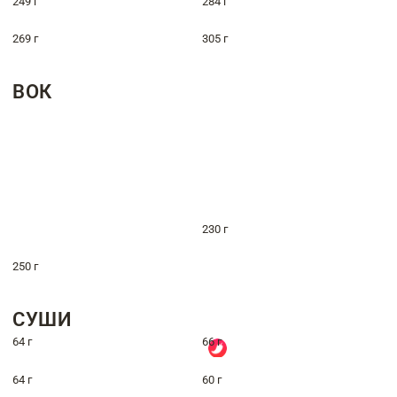
249 г
284 г
269 г
305 г
ВОК
230 г
250 г
СУШИ
64 г
66 г
64 г
60 г