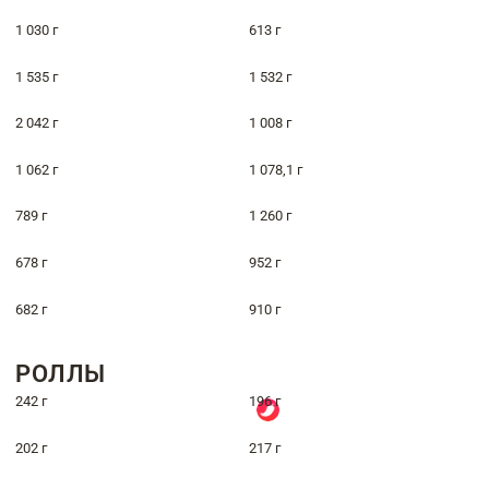
1 030 г
613 г
1 535 г
1 532 г
2 042 г
1 008 г
1 062 г
1 078,1 г
789 г
1 260 г
678 г
952 г
682 г
910 г
РОЛЛЫ
242 г
196 г
202 г
217 г