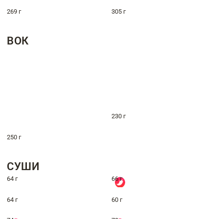
269 г
305 г
ВОК
230 г
250 г
СУШИ
64 г
66 г
64 г
60 г