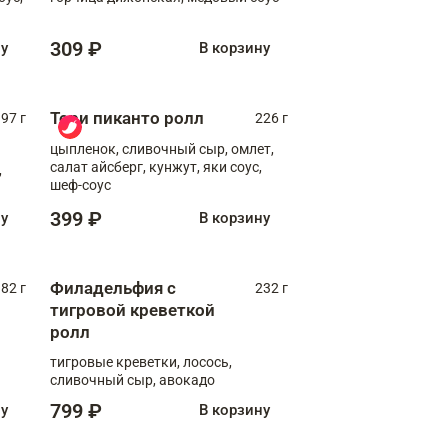
309 ₽
ну
В корзину
Тори пиканто ролл
97 г
226 г
цыпленок, сливочный сыр, омлет,
салат айсберг, кунжут, яки соус,
,
шеф-соус
399 ₽
ну
В корзину
Филадельфия с
82 г
232 г
тигровой креветкой
ролл
тигровые креветки, лосось,
сливочный сыр, авокадо
799 ₽
ну
В корзину