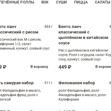
ПЕЧЁННЫЕ РОЛЛЫ
ВОК
СУШИ
ПИЦЦА
САЛАТЫ
нто ланч
Бенто ланч
464 г
4
ассический с рисом
классический с
цыплёнком в китайском
ссический вок М с рисом,
соусе
ифорния 1/2, салат
аминный, кунжут, соевый соус
Рис с цыплёнком в китайском
соусе, Ролл с огурцом, салат Ко
слоу, кунжут, соевый соус
9 ₽
449 ₽
В корзину
В корзи
ть самурая набор
Филомания набор
511 г
6
л Филадельфия в масаго,
ролл Филадельфия, ролл
адельфия фреш, ролл с
Филадельфия в масаго, ролл
веткой
Калифорния