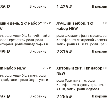
886 ₽
1 426 ₽
В корзину
В корзи
чший день, 2кг набор
Лучший выбор, 1кг
2 042 г
1 
W
набор NEW
еч. ролл Аяши XL, Запечённый с
ролл Филадельфия в масаго, ро
ровой креветкой ролл, ролл
Калифорния с тигровой креветк
ифорния, ролл Филадельфия в
запеч. ролл Аяши XL, ролл Краб
аго, запеч. ролл Румяный XL,
запеч. ролл Лосось терияки
899 ₽
2 315 ₽
В корзину
В корзи
еч. ролл Моцарелломания, ролл
ная креветка XL, запеч. ролл
ный XL
йп набор NEW
Хитовый хит, 1кг набор
789 г
1 
NEW
еч. ролл Аяши XL, запеч. ролл
 краб, запеч. ролл Окунь унаги
ролл Тори пиканто, ролл
Калифорния в кунжуте, запеч. 
Аяши, запеч. ролл Медовая
креветка, ролл Филадельфия с
397 ₽
2 255 ₽
В корзину
В корзи
чукой