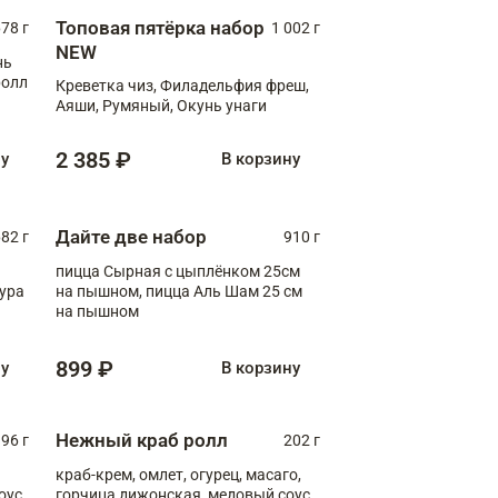
Топовая пятёрка набор
78 г
1 002 г
NEW
нь
ролл
Креветка чиз, Филадельфия фреш,
Аяши, Румяный, Окунь унаги
2 385 ₽
ну
В корзину
Дайте две набор
82 г
910 г
пицца Сырная с цыплёнком 25см
пура
на пышном, пицца Аль Шам 25 см
на пышном
899 ₽
ну
В корзину
Нежный краб ролл
96 г
202 г
краб-крем, омлет, огурец, масаго,
оус,
горчица дижонская, медовый соус