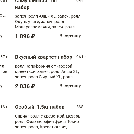
Самурайский, 1кг
595 г
1 044 г
набор
XL,
запеч. ролл Аяши XL, запеч. ролл
Окунь унаги, запеч. ролл
Моцарелломания, запеч. ролл
Килиманджаро
1 896 ₽
ну
В корзину
Вкусный квартет набор
67 г
961 г
лл
ролл Калифорния с тигровой
ёнок
креветкой, запеч. ролл Аяши XL,
запеч. ролл Сырный XL, ролл
т
Калифорния
2 036 ₽
ну
В корзину
Особый, 1,5кг набор
13 г
1 535 г
Спринг-ролл с креветкой, Цезарь
ролл, Филадельфия фреш, Токио
запеч. ролл, Креветка чиз,
Запечённый лосось терияки,