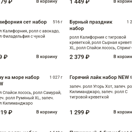
179 ₽
1 449 ₽
В корзину
В корзи
лифорния сет набор
Бурный праздник
516 г
1 
набор
л Калифорния, ролл с авокадо,
л Филадельфия с чукой
ролл Калифорния с тигровой
креветкой, ролл Сырная кревет
XL, ролл Спайси лосось, Спринг-
ролл с угрем и лососем, запеч. 
9 ₽
2 379 ₽
В корзину
В корзи
Медовая креветка
чу на море набор
Горячий лайк набор NEW
1 027 г
6
W
запеч. ролл Угорь Хот, запеч. р
Килиманджаро, запеч. ролл С
л Спайси лосось, ролл Самурай,
тигровой креветкой
еч. ролл Румяный XL, запеч.
л Килиманджаро
919 ₽
1 299 ₽
В корзину
В корзи