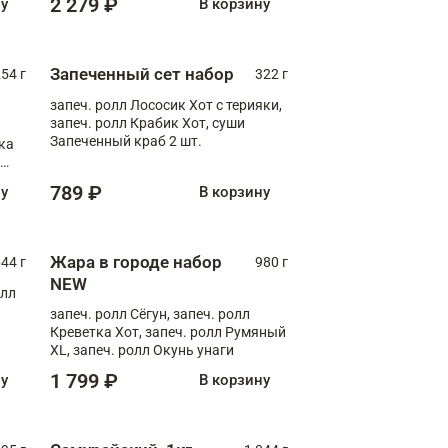
2 279 ₽
ну
В корзину
Запеченный сет набор
254 г
322 г
запеч. ролл Лососик Хот с терияки,
запеч. ролл Крабик Хот, суши
Запеченный краб 2 шт.
ка
ролл
789 ₽
ну
В корзину
Жара в городе набор
44 г
980 г
NEW
олл
запеч. ролл Сёгун, запеч. ролл
Креветка Хот, запеч. ролл Румяный
XL, запеч. ролл Окунь унаги
1 799 ₽
ну
В корзину