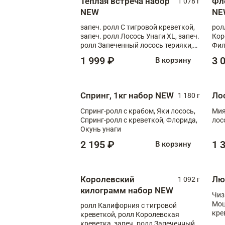
Теплая встреча набор
Фл
1 078 г
NEW
NE
запеч. ролл С тигровой креветкой,
рол
запеч. ролл Лосось Унаги XL, запеч.
Кор
ролл Запеченный лосось терияки,
Фил
запеч. ролл Румяный XL
Лос
1 999 ₽
3 
В корзину
Тиг
зап
Спринг, 1кг набор NEW
Ло
1 180 г
Спринг-ролл с крабом, Яки лосось,
Мия
Спринг-ролл с креветкой, Флорида,
лос
Окунь унаги
2 195 ₽
1 
В корзину
Королевский
Лю
1 092 г
килограмм набор NEW
Чиз
Моц
ролл Калифорния с тигровой
кре
креветкой, ролл Королевская
креветка, запеч. ролл Запеченный