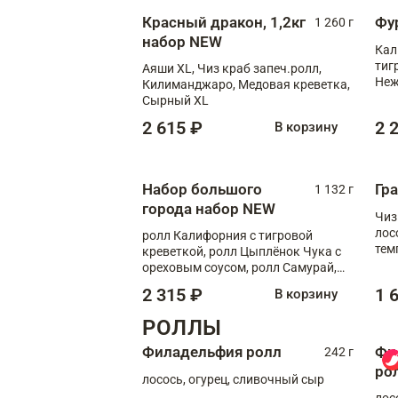
Красный дракон, 1,2кг
Фу
1 260 г
набор NEW
Кал
тиг
Аяши XL, Чиз краб запеч.ролл,
Неж
Килиманджаро, Медовая креветка,
Сырный XL
2 615 ₽
2 
В корзину
Набор большого
Гр
1 132 г
города набор NEW
Чиз
лос
ролл Калифорния с тигровой
тем
креветкой, ролл Цыплёнок Чука с
кре
ореховым соусом, ролл Самурай,
ролл Шиитаке пиканто, Спринг-
2 315 ₽
1 
В корзину
ролл с крабом
РОЛЛЫ
Филадельфия ролл
Фи
242 г
ро
лосось, огурец, сливочный сыр
лос