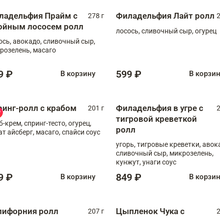
ладельфия Прайм с
Филадельфия Лайт ролл
278 г
2
ойным лососем ролл
лосось, сливочный сыр, огурец
ось, авокадо, сливочный сыр,
розелень, масаго
9 ₽
599 ₽
В корзину
В корзи
ринг-ролл с крабом
Филадельфия в угре с
201 г
2
тигровой креветкой
б-крем, спринг-тесто, огурец,
ролл
ат айсберг, масаго, спайси соус
угорь, тигровые креветки, авок
сливочный сыр, микрозелень,
кунжут, унаги соус
9 ₽
849 ₽
В корзину
В корзи
лифорния ролл
Цыпленок Чука с
207 г
2