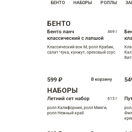
БЕНТО
НАБОРЫ
РОЛЛЫ
ЗА
БЕНТО
Бенто ланч
Бе
469 г
классический с лапшой
кл
Классический вок М, ролл Крабик,
Кла
салат Чука, кунжут, ореховый соус
Кал
Вит
599 ₽
54
В корзину
НАБОРЫ
Летний сет набор
Пу
615 г
ролл Калифорния, ролл Мияги,
рол
ролл Нежный краб
Фил
кре