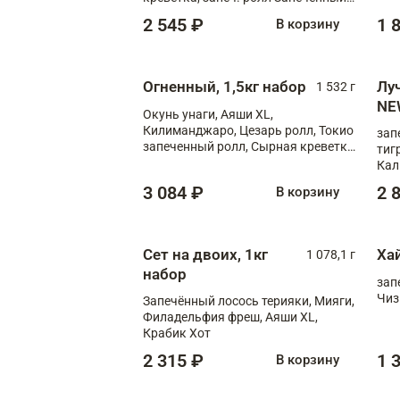
лосось терияки, запеч. ролл Аяши
2 545 ₽
1 
В корзину
XL, запеч. ролл Крабик Хот
Огненный, 1,5кг набор
Лу
1 532 г
NE
Окунь унаги, Аяши XL,
Килиманджаро, Цезарь ролл, Токио
зап
запеченный ролл, Сырная креветка
тиг
XL
Кал
мас
3 084 ₽
2 
В корзину
зап
Сыр
Сыр
Сет на двоих, 1кг
Ха
1 078,1 г
набор
зап
Чиз
Запечённый лосось терияки, Мияги,
Филадельфия фреш, Аяши XL,
Крабик Хот
2 315 ₽
1 
В корзину