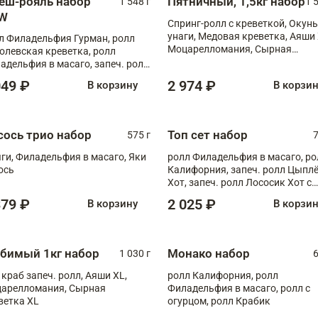
еш-рояль набор
Пятничный, 1,5кг набор
1 548 г
1 
W
Спринг-ролл с креветкой, Окунь
унаги, Медовая креветка, Аяши 
л Филадельфия Гурман, ролл
Моцарелломания, Сырная
олевская креветка, ролл
креветка XL
адельфия в масаго, запеч. ролл
ось Унаги XL, запеч. ролл
049 ₽
2 974 ₽
В корзину
В корзи
ровая креветка с моцареллой,
еч. ролл Эби краб с лососем
сось трио набор
Топ сет набор
575 г
7
ги, Филадельфия в масаго, Яки
ролл Филадельфия в масаго, ро
ось
Калифорния, запеч. ролл Цыпл
Хот, запеч. ролл Лососик Хот с
терияки , запеч. ролл Крабик Хо
379 ₽
2 025 ₽
В корзину
В корзи
бимый 1кг набор
Монако набор
1 030 г
6
 краб запеч. ролл, Аяши XL,
ролл Калифорния, ролл
арелломания, Сырная
Филадельфия в масаго, ролл с
ветка XL
огурцом, ролл Крабик