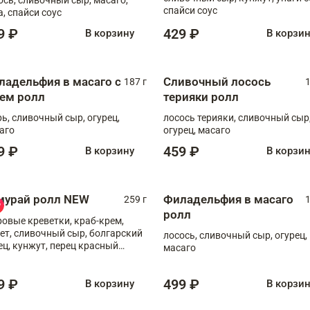
спайси соус
а, спайси соус
9 ₽
429 ₽
В корзину
В корзи
ладельфия в масаго с
Сливочный лосось
187 г
1
рем ролл
терияки ролл
рь, сливочный сыр, огурец,
лосось терияки, сливочный сыр
аго
огурец, масаго
9 ₽
459 ₽
В корзину
В корзи
мурай ролл NEW
Филадельфия в масаго
259 г
1
ролл
ровые креветки, краб-крем,
ет, сливочный сыр, болгарский
лосось, сливочный сыр, огурец,
ец, кунжут, перец красный
масаго
отый, масаго, шеф-соус
9 ₽
499 ₽
В корзину
В корзи