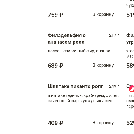
чук
759 ₽
51
В корзину
Филадельфия с
Фи
217 г
ананасом ролл
уг
лосось, сливочный сыр, ананас
уго
мас
639 ₽
58
В корзину
Шиитаке пиканто ролл
Са
249 г
шиитаке терияки, краб-крем, омлет,
тиг
сливочный сыр, кунжут, яки соус
омл
пер
мол
409 ₽
52
В корзину