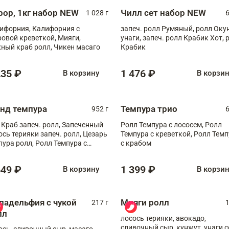
рор, 1кг набор NEW
Чилл сет набор NEW
1 028 г
6
ифорния, Калифорния с
запеч. ролл Румяный, ролл Оку
ровой креветкой, Мияги,
унаги, запеч. ролл Крабик Хот, 
ный краб ролл, Чикен масаго
Крабик
235 ₽
1 476 ₽
В корзину
В корзи
анд темпура
Темпура трио
952 г
6
 Краб запеч. ролл, Запеченный
Ролл Темпура с лососем, Ролл
ось терияки запеч. ролл, Цезарь
Темпура с креветкой, Ролл Тем
пура ролл, Ролл Темпура с
с крабом
веткой
649 ₽
1 399 ₽
В корзину
В корзи
ладельфия с чукой
Мияги ролл
217 г
1
лл
лосось терияки, авокадо,
сливочный сыр, кунжут, унаги с
ось, сливочный сыр, масаго,