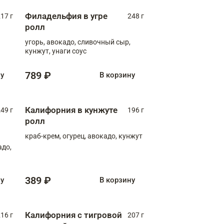
Филадельфия в угре
17 г
248 г
ролл
угорь, авокадо, сливочный сыр,
кунжут, унаги соус
789 ₽
ну
В корзину
Калифорния в кунжуте
49 г
196 г
ролл
краб-крем, огурец, авокадо, кунжут
адо,
389 ₽
ну
В корзину
Калифорния с тигровой
16 г
207 г