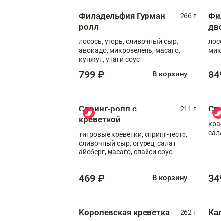
Филадельфия Гурман
Фи
266 г
ролл
дв
лосось, угорь, сливочный сыр,
лос
авокадо, микрозелень, масаго,
мик
кунжут, унаги соус
799 ₽
84
В корзину
Спринг-ролл с
Сп
211 г
креветкой
кра
сал
тигровые креветки, спринг-тесто,
сливочный сыр, огурец, салат
айсберг, масаго, спайси соус
469 ₽
34
В корзину
Королевская креветка
Ка
262 г