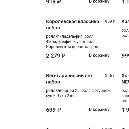
919 ₽
1 
В корзину
Королевская классика
Ка
959 г
набор
рол
рол
ролл Филадельфия, ролл
Филадельфия в угре, ролл
Королевская креветка, ролл
Калифорния
2 279 ₽
99
В корзину
Вегетарианский сет
Хо
356 г
набор
NE
ролл Овощной XL, ролл с огурцом,
рол
суши Чука 2 шт.
зап
рол
699 ₽
1 
В корзину