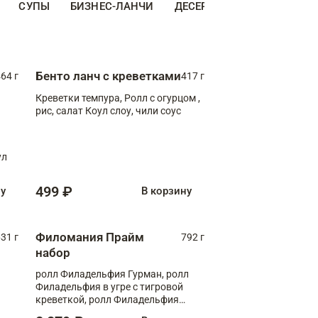
СУПЫ
БИЗНЕС-ЛАНЧИ
ДЕСЕРТЫ
ДОПОЛНИТЕ
Бенто ланч с креветками
64 г
417 г
Креветки темпура, Ролл с огурцом ,
рис, салат Коул слоу, чили соус
ул
499 ₽
ну
В корзину
Филомания Прайм
31 г
792 г
набор
ролл Филадельфия Гурман, ролл
Филадельфия в угре с тигровой
креветкой, ролл Филадельфия
Прайм с двойным лососем