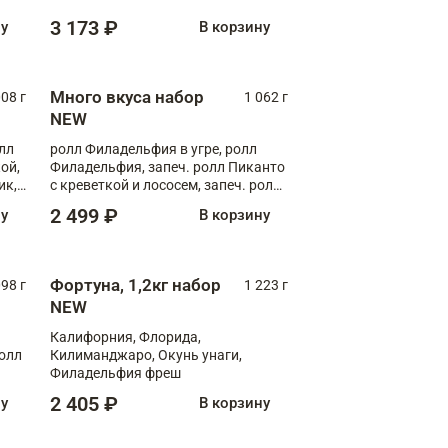
Флорида
3 173 ₽
ну
В корзину
Много вкуса набор
008 г
1 062 г
NEW
лл
ролл Филадельфия в угре, ролл
ой,
Филадельфия, запеч. ролл Пиканто
ик,
с креветкой и лососем, запеч. ролл
С тигровой креветкой
2 499 ₽
ну
В корзину
Фортуна, 1,2кг набор
098 г
1 223 г
NEW
Калифорния, Флорида,
ролл
Килиманджаро, Окунь унаги,
Филадельфия фреш
2 405 ₽
ну
В корзину