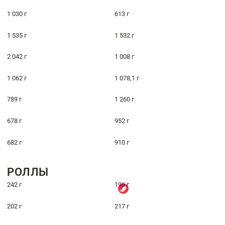
1 030 г
613 г
1 535 г
1 532 г
2 042 г
1 008 г
1 062 г
1 078,1 г
789 г
1 260 г
678 г
952 г
682 г
910 г
РОЛЛЫ
242 г
196 г
202 г
217 г