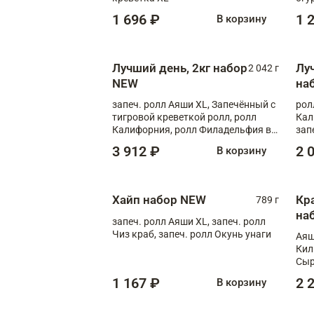
1 696 ₽
1 
В корзину
Лучший день, 2кг набор
Лу
2 042 г
NEW
на
запеч. ролл Аяши XL, Запечённый с
рол
тигровой креветкой ролл, ролл
Кал
Калифорния, ролл Филадельфия в
зап
масаго, запеч. ролл Румяный XL,
зап
3 912 ₽
2 
В корзину
запеч. ролл Моцарелломания, ролл
Сырная креветка XL, запеч. ролл
Сырный XL
Хайп набор NEW
Кр
789 г
на
запеч. ролл Аяши XL, запеч. ролл
Чиз краб, запеч. ролл Окунь унаги
Аяш
Кил
Сыр
1 167 ₽
2 
В корзину