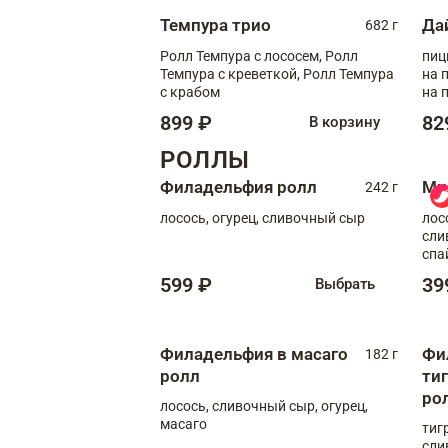
Темпура трио
Да
682 г
Ролл Темпура с лососем, Ролл
пиц
Темпура с креветкой, Ролл Темпура
на пышном
с крабом
на 
899 ₽
82
В корзину
РОЛЛЫ
Филадельфия ролл
Ми
242 г
лосось, огурец, сливочный сыр
лос
сли
спа
599 ₽
39
Выбрать
Филадельфия в масаго
Фи
182 г
ролл
ти
ро
лосось, сливочный сыр, огурец,
масаго
тиг
сли