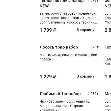
Теплая встреча набор
Фл
1 078 г
NEW
NE
запеч. ролл С тигровой креветкой,
рол
запеч. ролл Лосось Унаги XL, запеч.
Кор
ролл Запеченный лосось терияки,
Фил
запеч. ролл Румяный XL
Лос
1 799 ₽
2 
В корзину
Тиг
зап
Лосось трио набор
То
575 г
Мияги, Филадельфия в масаго, Яки
рол
лосось
Кал
Хот
тер
1 229 ₽
1 
В корзину
Любимый 1кг набор
Мо
1 030 г
Чиз краб запеч. ролл, Аяши XL,
рол
Моцарелломания, Сырная
Фил
креветка XL
огу