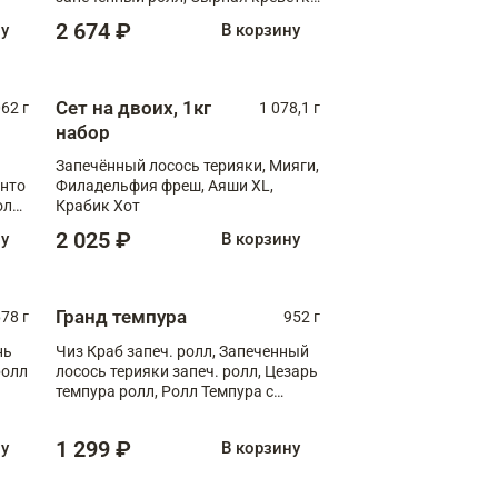
XL
2 674 ₽
ну
В корзину
Сет на двоих, 1кг
062 г
1 078,1 г
набор
Запечённый лосось терияки, Мияги,
анто
Филадельфия фреш, Аяши XL,
олл
Крабик Хот
2 025 ₽
ну
В корзину
Гранд темпура
78 г
952 г
нь
Чиз Краб запеч. ролл, Запеченный
ролл
лосось терияки запеч. ролл, Цезарь
темпура ролл, Ролл Темпура с
креветкой
1 299 ₽
ну
В корзину