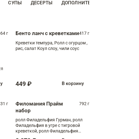
СУПЫ
ДЕСЕРТЫ
ДОПОЛНИТЕЛЬНО
НАПИТКИ
Бенто ланч с креветками
64 г
417 г
Креветки темпура, Ролл с огурцом ,
рис, салат Коул слоу, чили соус
ул
449 ₽
ну
В корзину
Филомания Прайм
31 г
792 г
набор
ролл Филадельфия Гурман, ролл
Филадельфия в угре с тигровой
креветкой, ролл Филадельфия
Прайм с двойным лососем