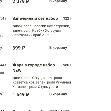
2 079 ₽
ну
В корзину
Запеченный сет набор
254 г
322 г
запеч. ролл Лососик Хот с терияки,
запеч. ролл Крабик Хот, суши
Запеченный краб 2 шт.
ка
ролл
699 ₽
ну
В корзину
Жара в городе набор
44 г
980 г
NEW
олл
запеч. ролл Сёгун, запеч. ролл
Креветка Хот, запеч. ролл Румяный
XL, запеч. ролл Окунь унаги
1 649 ₽
ну
В корзину