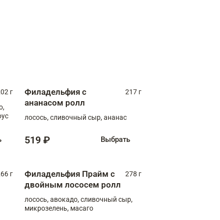
Филадельфия с
02 г
217 г
ананасом ролл
о,
оус
лосось, сливочный сыр, ананас
519 ₽
ь
Выбрать
Филадельфия Прайм с
66 г
278 г
двойным лососем ролл
лосось, авокадо, сливочный сыр,
микрозелень, масаго