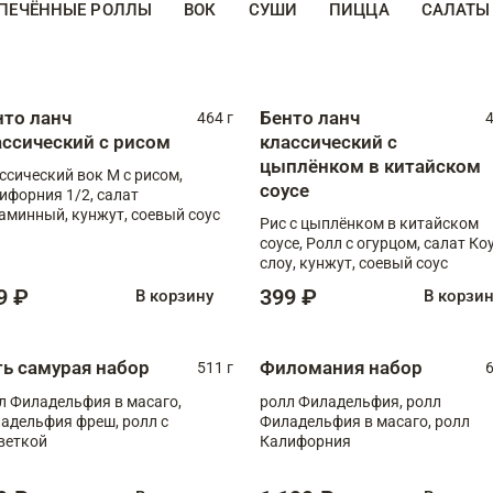
ПЕЧЁННЫЕ РОЛЛЫ
ВОК
СУШИ
ПИЦЦА
САЛАТЫ
нто ланч
Бенто ланч
464 г
4
ассический с рисом
классический с
цыплёнком в китайском
ссический вок М с рисом,
соусе
ифорния 1/2, салат
аминный, кунжут, соевый соус
Рис с цыплёнком в китайском
соусе, Ролл с огурцом, салат Ко
слоу, кунжут, соевый соус
9 ₽
399 ₽
В корзину
В корзи
ть самурая набор
Филомания набор
511 г
6
л Филадельфия в масаго,
ролл Филадельфия, ролл
адельфия фреш, ролл с
Филадельфия в масаго, ролл
веткой
Калифорния