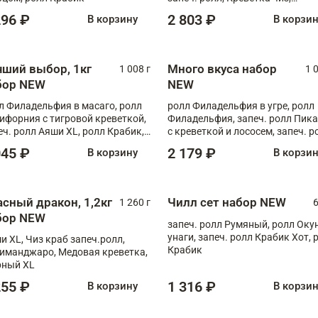
Запечённый лосось терияки,
296 ₽
2 803 ₽
В корзину
В корзи
Флорида
чший выбор, 1кг
Много вкуса набор
1 008 г
1 
бор NEW
NEW
л Филадельфия в масаго, ролл
ролл Филадельфия в угре, ролл
ифорния с тигровой креветкой,
Филадельфия, запеч. ролл Пик
еч. ролл Аяши XL, ролл Крабик,
с креветкой и лососем, запеч. р
еч. ролл Лосось терияки
С тигровой креветкой
045 ₽
2 179 ₽
В корзину
В корзи
асный дракон, 1,2кг
Чилл сет набор NEW
1 260 г
6
бор NEW
запеч. ролл Румяный, ролл Оку
унаги, запеч. ролл Крабик Хот, 
и XL, Чиз краб запеч.ролл,
Крабик
иманджаро, Медовая креветка,
ный XL
255 ₽
1 316 ₽
В корзину
В корзи