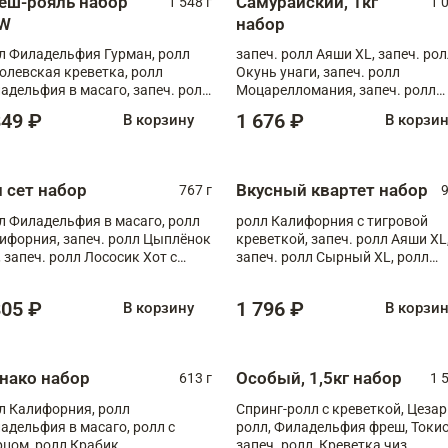
еш-рояль набор
Самурайский, 1кг
1 548 г
1 
W
набор
л Филадельфия Гурман, ролл
запеч. ролл Аяши XL, запеч. ро
олевская креветка, ролл
Окунь унаги, запеч. ролл
адельфия в масаго, запеч. ролл
Моцарелломания, запеч. ролл
ось Унаги XL, запеч. ролл
Килиманджаро
849 ₽
1 676 ₽
В корзину
В корзи
ровая креветка с моцареллой,
еч. ролл Эби краб с лососем
п сет набор
Вкусный квартет набор
767 г
9
л Филадельфия в масаго, ролл
ролл Калифорния с тигровой
ифорния, запеч. ролл Цыплёнок
креветкой, запеч. ролл Аяши XL
, запеч. ролл Лососик Хот с
запеч. ролл Сырный XL, ролл
ияки , запеч. ролл Крабик Хот
Калифорния
805 ₽
1 796 ₽
В корзину
В корзи
нако набор
Особый, 1,5кг набор
613 г
1 
л Калифорния, ролл
Спринг-ролл с креветкой, Цезар
адельфия в масаго, ролл с
ролл, Филадельфия фреш, Токи
рцом, ролл Крабик
запеч. ролл, Креветка чиз,