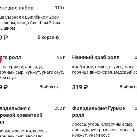
йте две набор
910 г
ца Сырная с цыплёнком 25см
, пицца Аль Шам 25 см
пышном
9 ₽
В корзину
яги ролл
Нежный краб ролл
196 г
2
ось терияки, авокадо,
краб-крем, омлет, огурец, масаг
вочный сыр, кунжут, унаги соус,
горчица дижонская, медовый с
йси соус
9 ₽
319 ₽
Выбрать
Выбрат
ладельфия с
Филадельфия Гурман
232 г
2
гровой креветкой
ролл
лл
лосось, угорь, сливочный сыр,
авокадо, микрозелень, масаго,
ровые креветки, лосось,
кунжут, унаги соус
вочный сыр, авокадо