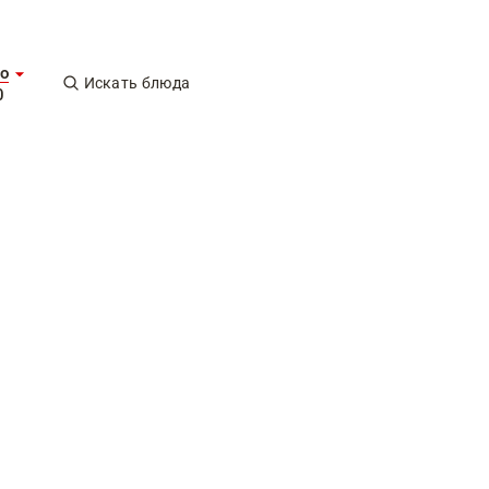
о
Искать блюда
0