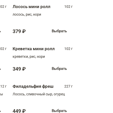
Лосось мини ролл
02 г
102 г
лосось, рис, нори
379 ₽
ь
Выбрать
Креветка мини ролл
02 г
102 г
креветки, рис, нори
349 ₽
ь
Выбрать
Филадельфия фреш
12 г
227 г
ты
Лосось, сливочный сыр, огурец
449 ₽
ь
Выбрать