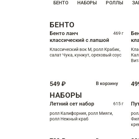
БЕНТО
НАБОРЫ
РОЛЛЫ
ЗА
БЕНТО
Бенто ланч
Бе
469 г
классический с лапшой
кл
Классический вок М, ролл Крабик,
Кла
салат Чука, кунжут, ореховый соус
Кал
Вит
549 ₽
49
В корзину
НАБОРЫ
Летний сет набор
Пу
615 г
ролл Калифорния, ролл Мияги,
рол
ролл Нежный краб
Фил
кре