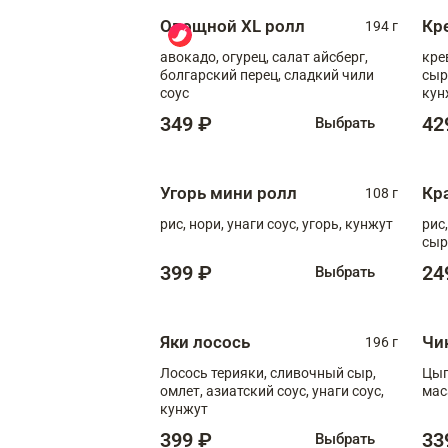
Овощной XL ролл
Кр
194 г
авокадо, огурец, салат айсберг,
кре
болгарский перец, сладкий чили
сыр
соус
кун
диж
349 ₽
42
Выбрать
Угорь мини ролл
Кр
108 г
рис, нори, унаги соус, угорь, кунжут
рис
сыр
399 ₽
24
Выбрать
Яки лосось
Чи
196 г
Лосось терияки, сливочный сыр,
Цып
омлет, азиатский соус, унаги соус,
мас
кунжут
399 ₽
33
Выбрать