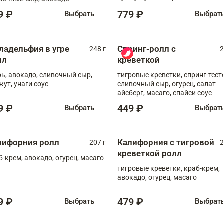
9 ₽
779 ₽
Выбрать
Выбрат
ладельфия в угре
Спринг-ролл с
248 г
2
лл
креветкой
рь, авокадо, сливочный сыр,
тигровые креветки, спринг-тест
жут, унаги соус
сливочный сыр, огурец, салат
айсберг, масаго, спайси соус
9 ₽
449 ₽
Выбрать
Выбрат
лифорния ролл
Калифорния с тигровой
207 г
2
креветкой ролл
б-крем, авокадо, огурец, масаго
тигровые креветки, краб-крем,
авокадо, огурец, масаго
9 ₽
479 ₽
Выбрать
Выбрат