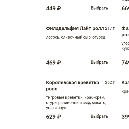
449 ₽
66
Выбрать
Филадельфия Лайт ролл
Фи
217 г
ро
лосось, сливочный сыр, огурец
уго
кун
469 ₽
74
Выбрать
Королевская креветка
Ка
262 г
ролл
кра
тигровые креветки, краб-крем,
огурец, сливочный сыр, масаго,
унаги соус
629 ₽
39
Выбрать