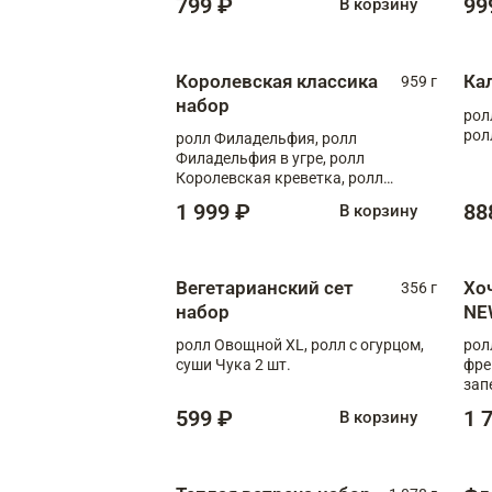
799 ₽
99
В корзину
Королевская классика
Ка
959 г
набор
рол
рол
ролл Филадельфия, ролл
Филадельфия в угре, ролл
Королевская креветка, ролл
Калифорния
1 999 ₽
88
В корзину
Вегетарианский сет
Хо
356 г
набор
NE
ролл Овощной XL, ролл с огурцом,
рол
суши Чука 2 шт.
фре
зап
599 ₽
1 
В корзину