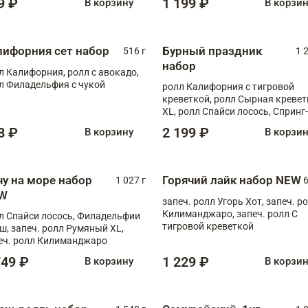
9 ₽
1 199 ₽
В корзину
В корзи
лифорния сет набор
Бурный праздник
516 г
1 
набор
л Калифорния, ролл с авокадо,
л Филадельфия с чукой
ролл Калифорния с тигровой
креветкой, ролл Сырная кревет
XL, ролл Спайси лосось, Спринг-
ролл с угрем и лососем, запеч. 
8 ₽
2 199 ₽
В корзину
В корзи
Медовая креветка
чу на море набор
Горячий лайк набор NEW
1 027 г
6
W
запеч. ролл Угорь Хот, запеч. р
Килиманджаро, запеч. ролл С
л Спайси лосось, Филадельфии
тигровой креветкой
ш, запеч. ролл Румяный XL,
еч. ролл Килиманджаро
749 ₽
1 229 ₽
В корзину
В корзи