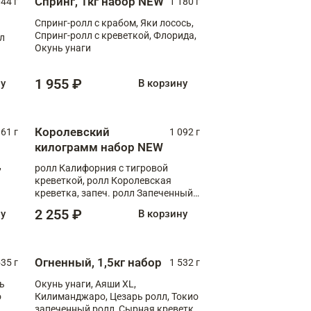
Спринг, 1кг набор NEW
044 г
1 180 г
Спринг-ролл с крабом, Яки лосось,
Спринг-ролл с креветкой, Флорида,
лл
Окунь унаги
1 955 ₽
ну
В корзину
Королевский
61 г
1 092 г
килограмм набор NEW
,
ролл Калифорния с тигровой
креветкой, ролл Королевская
креветка, запеч. ролл Запеченный
лосось терияки, запеч. ролл Аяши
2 255 ₽
ну
В корзину
XL, запеч. ролл Крабик Хот
Огненный, 1,5кг набор
535 г
1 532 г
ь
Окунь унаги, Аяши XL,
о
Килиманджаро, Цезарь ролл, Токио
запеченный ролл, Сырная креветка