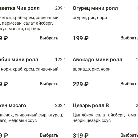
еветка Чиз ролл
Огурец мини ролл
209 г
1
ветки, краб-крем, сливочный
огурец, рис, нори
, пармезан, салат айсберг,
жут, масаго, горчица
онская, медовый соус
9 ₽
199 ₽
Выбрать
Выбрат
абик мини ролл
Авокадо мини ролл
122 г
1
, нори, краб-крем, сливочный
авокадо, рис, нори
9 ₽
229 ₽
Выбрать
Выбрат
кен масаго
Цезарь ролл В
202 г
2
лёнок, сливочный сыр, огурец,
Цыплёнок, салат айсберг, тома
аго, медовый соус
черри, цезарь соус
9 ₽
319 ₽
Выбрать
Выбрат