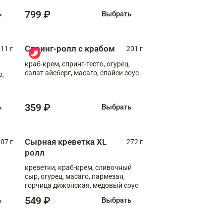
799 ₽
ь
Выбрать
Спринг-ролл с крабом
11 г
201 г
краб-крем, спринг-тесто, огурец,
салат айсберг, масаго, спайси соус
о,
359 ₽
ь
Выбрать
Сырная креветка XL
07 г
272 г
ролл
креветки, краб-крем, сливочный
сыр, огурец, масаго, пармезан,
горчица дижонская, медовый соус
549 ₽
ь
Выбрать