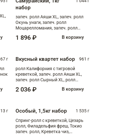
Самурайский, 1кг
595 г
1 044 г
набор
XL,
запеч. ролл Аяши XL, запеч. ролл
Окунь унаги, запеч. ролл
Моцарелломания, запеч. ролл
Килиманджаро
1 896 ₽
ну
В корзину
Вкусный квартет набор
67 г
961 г
лл
ролл Калифорния с тигровой
ёнок
креветкой, запеч. ролл Аяши XL,
запеч. ролл Сырный XL, ролл
т
Калифорния
2 036 ₽
ну
В корзину
Особый, 1,5кг набор
13 г
1 535 г
Спринг-ролл с креветкой, Цезарь
ролл, Филадельфия фреш, Токио
запеч. ролл, Креветка чиз,
Запечённый лосось терияки,