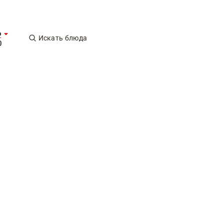
о
Искать блюда
0