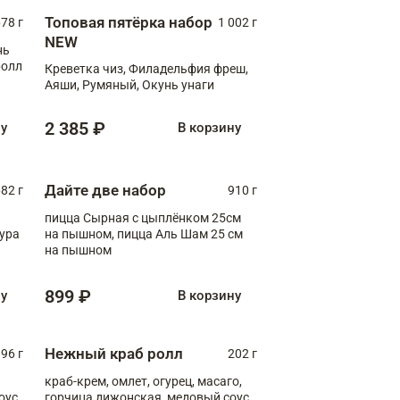
Топовая пятёрка набор
78 г
1 002 г
NEW
нь
ролл
Креветка чиз, Филадельфия фреш,
Аяши, Румяный, Окунь унаги
2 385 ₽
ну
В корзину
Дайте две набор
82 г
910 г
пицца Сырная с цыплёнком 25см
пура
на пышном, пицца Аль Шам 25 см
на пышном
899 ₽
ну
В корзину
Нежный краб ролл
96 г
202 г
краб-крем, омлет, огурец, масаго,
оус,
горчица дижонская, медовый соус