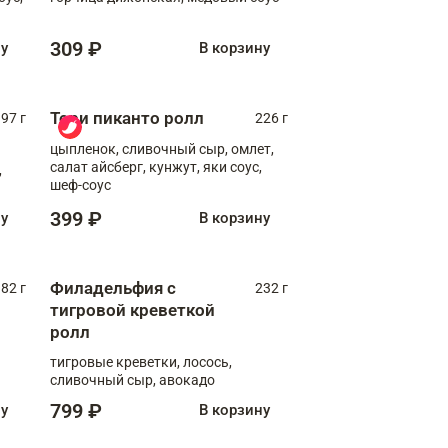
309 ₽
ну
В корзину
Тори пиканто ролл
97 г
226 г
цыпленок, сливочный сыр, омлет,
салат айсберг, кунжут, яки соус,
,
шеф-соус
399 ₽
ну
В корзину
Филадельфия с
82 г
232 г
тигровой креветкой
ролл
тигровые креветки, лосось,
сливочный сыр, авокадо
799 ₽
ну
В корзину