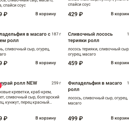
спайси соус
а, спайси соус
9 ₽
429 ₽
В корзину
В корзи
ладельфия в масаго с
Сливочный лосось
187 г
1
рем ролл
терияки ролл
рь, сливочный сыр, огурец,
лосось терияки, сливочный сыр
аго
огурец, масаго
9 ₽
459 ₽
В корзину
В корзи
мурай ролл NEW
Филадельфия в масаго
259 г
1
ролл
ровые креветки, краб-крем,
ет, сливочный сыр, болгарский
лосось, сливочный сыр, огурец,
ец, кунжут, перец красный
масаго
отый, масаго, шеф-соус
9 ₽
499 ₽
В корзину
В корзи