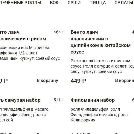
ПЕЧЁННЫЕ РОЛЛЫ
ВОК
СУШИ
ПИЦЦА
САЛАТЫ
нто ланч
Бенто ланч
464 г
4
ассический с рисом
классический с
цыплёнком в китайском
ссический вок М с рисом,
соусе
ифорния 1/2, салат
аминный, кунжут, соевый соус
Рис с цыплёнком в китайском
соусе, Ролл с огурцом, салат Ко
слоу, кунжут, соевый соус
9 ₽
449 ₽
В корзину
В корзи
ть самурая набор
Филомания набор
511 г
6
л Филадельфия в масаго,
ролл Филадельфия, ролл
адельфия фреш, ролл с
Филадельфия в масаго, ролл
веткой
Калифорния