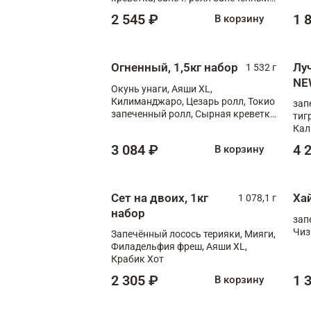
лосось терияки, запеч. ролл Аяши
2 545 ₽
1 
В корзину
XL, запеч. ролл Крабик Хот
Огненный, 1,5кг набор
Лу
1 532 г
NE
Окунь унаги, Аяши XL,
Килиманджаро, Цезарь ролл, Токио
зап
запеченный ролл, Сырная креветка
тиг
XL
Кал
мас
3 084 ₽
4 
В корзину
зап
Сыр
Сыр
Сет на двоих, 1кг
Ха
1 078,1 г
набор
зап
Чиз
Запечённый лосось терияки, Мияги,
Филадельфия фреш, Аяши XL,
Крабик Хот
2 305 ₽
1 
В корзину