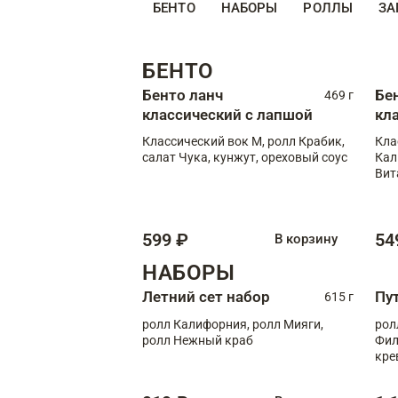
БЕНТО
НАБОРЫ
РОЛЛЫ
ЗА
БЕНТО
Бенто ланч
Бе
469 г
классический с лапшой
кл
Классический вок М, ролл Крабик,
Кла
салат Чука, кунжут, ореховый соус
Кал
Вит
599 ₽
54
В корзину
НАБОРЫ
Летний сет набор
Пу
615 г
ролл Калифорния, ролл Мияги,
рол
ролл Нежный краб
Фил
кре