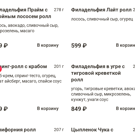
ладельфия Прайм с
Филадельфия Лайт ролл
278 г
2
ойным лососем ролл
лосось, сливочный сыр, огурец
ось, авокадо, сливочный сыр,
розелень, масаго
9 ₽
599 ₽
В корзину
В корзи
ринг-ролл с крабом
Филадельфия в угре с
201 г
2
тигровой креветкой
б-крем, спринг-тесто, огурец,
ролл
ат айсберг, масаго, спайси соус
угорь, тигровые креветки, авок
сливочный сыр, микрозелень,
кунжут, унаги соус
9 ₽
849 ₽
В корзину
В корзи
лифорния ролл
Цыпленок Чука с
207 г
2