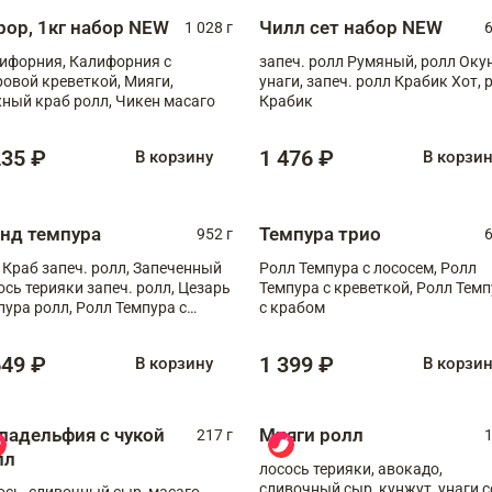
рор, 1кг набор NEW
Чилл сет набор NEW
1 028 г
6
ифорния, Калифорния с
запеч. ролл Румяный, ролл Оку
ровой креветкой, Мияги,
унаги, запеч. ролл Крабик Хот, 
ный краб ролл, Чикен масаго
Крабик
235 ₽
1 476 ₽
В корзину
В корзи
анд темпура
Темпура трио
952 г
6
 Краб запеч. ролл, Запеченный
Ролл Темпура с лососем, Ролл
ось терияки запеч. ролл, Цезарь
Темпура с креветкой, Ролл Тем
пура ролл, Ролл Темпура с
с крабом
веткой
649 ₽
1 399 ₽
В корзину
В корзи
ладельфия с чукой
Мияги ролл
217 г
1
лл
лосось терияки, авокадо,
сливочный сыр, кунжут, унаги с
ось, сливочный сыр, масаго,