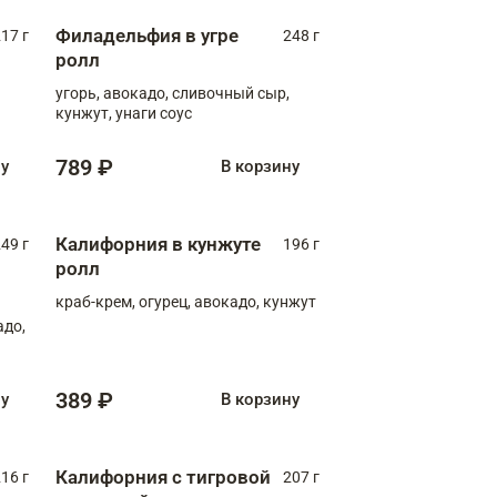
Филадельфия в угре
17 г
248 г
ролл
угорь, авокадо, сливочный сыр,
кунжут, унаги соус
789 ₽
ну
В корзину
Калифорния в кунжуте
49 г
196 г
ролл
краб-крем, огурец, авокадо, кунжут
адо,
389 ₽
ну
В корзину
Калифорния с тигровой
16 г
207 г