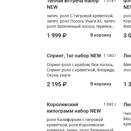
Теплая встреча набор
Фл
1 078 г
NEW
NE
запеч. ролл С тигровой креветкой,
рол
запеч. ролл Лосось Унаги XL, запеч.
Кор
ролл Запеченный лосось терияки,
Фил
запеч. ролл Румяный XL
Лос
1 999 ₽
3 
В корзину
Тиг
зап
Спринг, 1кг набор NEW
Ло
1 180 г
Спринг-ролл с крабом, Яки лосось,
Мия
Спринг-ролл с креветкой, Флорида,
лос
Окунь унаги
2 195 ₽
1 
В корзину
Королевский
Лю
1 092 г
килограмм набор NEW
Чиз
Моц
ролл Калифорния с тигровой
кре
креветкой, ролл Королевская
креветка, запеч. ролл Запеченный