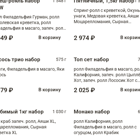
еш-рояль набор
Пятничный, 1,5кг набор
1 548 г
1 
W
Спринг-ролл с креветкой, Окунь
унаги, Медовая креветка, Аяши 
л Филадельфия Гурман, ролл
Моцарелломания, Сырная
олевская креветка, ролл
креветка XL
адельфия в масаго, запеч. ролл
ось Унаги XL, запеч. ролл
049 ₽
2 974 ₽
В корзину
В корзи
ровая креветка с моцареллой,
еч. ролл Эби краб с лососем
сось трио набор
Топ сет набор
575 г
7
ги, Филадельфия в масаго, Яки
ролл Филадельфия в масаго, ро
ось
Калифорния, запеч. ролл Цыпл
Хот, запеч. ролл Лососик Хот с
терияки , запеч. ролл Крабик Хо
379 ₽
2 025 ₽
В корзину
В корзи
бимый 1кг набор
Монако набор
1 030 г
6
 краб запеч. ролл, Аяши XL,
ролл Калифорния, ролл
арелломания, Сырная
Филадельфия в масаго, ролл с
ветка XL
огурцом, ролл Крабик