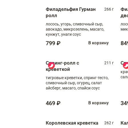
Филадельфия Гурман
Фи
266 г
ролл
дв
лосось, угорь, сливочный сыр,
лос
авокадо, микрозелень, масаго,
мик
кунжут, унаги соус
799 ₽
84
В корзину
Спринг-ролл с
Сп
211 г
креветкой
кра
сал
тигровые креветки, спринг-тесто,
сливочный сыр, огурец, салат
айсберг, масаго, спайси соус
469 ₽
34
В корзину
Королевская креветка
Ка
262 г