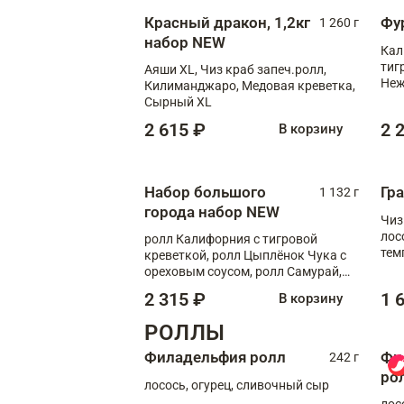
Красный дракон, 1,2кг
Фу
1 260 г
набор NEW
Кал
тиг
Аяши XL, Чиз краб запеч.ролл,
Неж
Килиманджаро, Медовая креветка,
Сырный XL
2 615 ₽
2 
В корзину
Набор большого
Гр
1 132 г
города набор NEW
Чиз
лос
ролл Калифорния с тигровой
тем
креветкой, ролл Цыплёнок Чука с
кре
ореховым соусом, ролл Самурай,
ролл Шиитаке пиканто, Спринг-
2 315 ₽
1 
В корзину
ролл с крабом
РОЛЛЫ
Филадельфия ролл
Фи
242 г
ро
лосось, огурец, сливочный сыр
лос