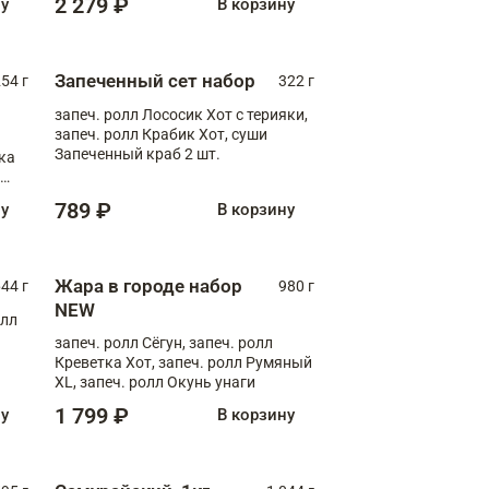
2 279 ₽
ну
В корзину
Запеченный сет набор
254 г
322 г
запеч. ролл Лососик Хот с терияки,
запеч. ролл Крабик Хот, суши
Запеченный краб 2 шт.
ка
ролл
789 ₽
ну
В корзину
Жара в городе набор
44 г
980 г
NEW
олл
запеч. ролл Сёгун, запеч. ролл
Креветка Хот, запеч. ролл Румяный
XL, запеч. ролл Окунь унаги
1 799 ₽
ну
В корзину