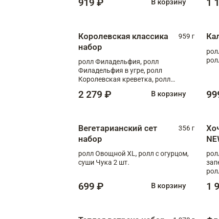
919 ₽
1 
В корзину
Королевская классика
Ка
959 г
набор
рол
рол
ролл Филадельфия, ролл
Филадельфия в угре, ролл
Королевская креветка, ролл
Калифорния
2 279 ₽
99
В корзину
Вегетарианский сет
Хо
356 г
набор
NE
ролл Овощной XL, ролл с огурцом,
рол
суши Чука 2 шт.
зап
рол
699 ₽
1 
В корзину