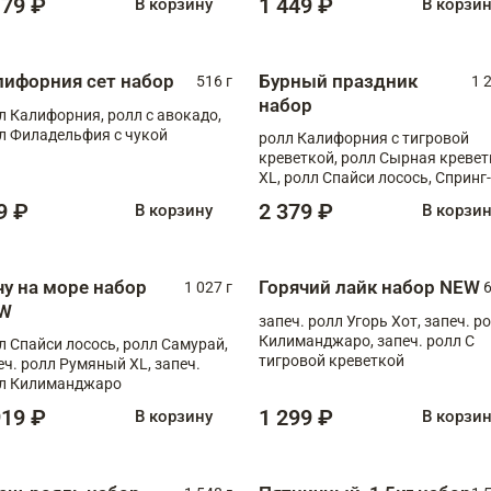
179 ₽
1 449 ₽
В корзину
В корзи
лифорния сет набор
Бурный праздник
516 г
1 
набор
л Калифорния, ролл с авокадо,
л Филадельфия с чукой
ролл Калифорния с тигровой
креветкой, ролл Сырная кревет
XL, ролл Спайси лосось, Спринг-
ролл с угрем и лососем, запеч. 
9 ₽
2 379 ₽
В корзину
В корзи
Медовая креветка
чу на море набор
Горячий лайк набор NEW
1 027 г
6
W
запеч. ролл Угорь Хот, запеч. р
Килиманджаро, запеч. ролл С
л Спайси лосось, ролл Самурай,
тигровой креветкой
еч. ролл Румяный XL, запеч.
л Килиманджаро
919 ₽
1 299 ₽
В корзину
В корзи