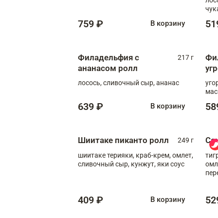
чук
759 ₽
51
В корзину
Филадельфия с
Фи
217 г
ананасом ролл
уг
лосось, сливочный сыр, ананас
уго
мас
639 ₽
58
В корзину
Шиитаке пиканто ролл
Са
249 г
шиитаке терияки, краб-крем, омлет,
тиг
сливочный сыр, кунжут, яки соус
омл
пер
мол
409 ₽
52
В корзину