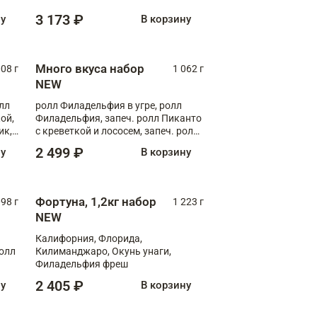
Флорида
3 173 ₽
ну
В корзину
Много вкуса набор
008 г
1 062 г
NEW
лл
ролл Филадельфия в угре, ролл
ой,
Филадельфия, запеч. ролл Пиканто
ик,
с креветкой и лососем, запеч. ролл
С тигровой креветкой
2 499 ₽
ну
В корзину
Фортуна, 1,2кг набор
098 г
1 223 г
NEW
Калифорния, Флорида,
ролл
Килиманджаро, Окунь унаги,
Филадельфия фреш
2 405 ₽
ну
В корзину