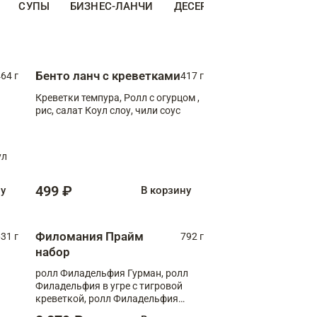
СУПЫ
БИЗНЕС-ЛАНЧИ
ДЕСЕРТЫ
ДОПОЛНИТЕ
Бенто ланч с креветками
64 г
417 г
Креветки темпура, Ролл с огурцом ,
рис, салат Коул слоу, чили соус
ул
499 ₽
ну
В корзину
Филомания Прайм
31 г
792 г
набор
ролл Филадельфия Гурман, ролл
Филадельфия в угре с тигровой
креветкой, ролл Филадельфия
Прайм с двойным лососем