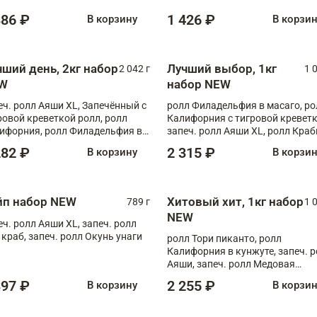
886 ₽
1 426 ₽
В корзину
В корзи
чший день, 2кг набор
Лучший выбор, 1кг
2 042 г
1 
W
набор NEW
еч. ролл Аяши XL, Запечённый с
ролл Филадельфия в масаго, ро
ровой креветкой ролл, ролл
Калифорния с тигровой креветк
ифорния, ролл Филадельфия в
запеч. ролл Аяши XL, ролл Краб
аго, запеч. ролл Румяный XL,
запеч. ролл Лосось терияки
282 ₽
2 315 ₽
В корзину
В корзи
еч. ролл Моцарелломания, ролл
ная креветка XL, запеч. ролл
ный XL
йп набор NEW
Хитовый хит, 1кг набор
789 г
1 
NEW
еч. ролл Аяши XL, запеч. ролл
 краб, запеч. ролл Окунь унаги
ролл Тори пиканто, ролл
Калифорния в кунжуте, запеч. 
Аяши, запеч. ролл Медовая
креветка, ролл Филадельфия с
397 ₽
2 255 ₽
В корзину
В корзи
чукой