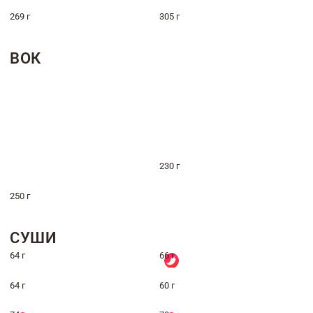
269 г
305 г
ВОК
230 г
250 г
СУШИ
64 г
66 г
64 г
60 г