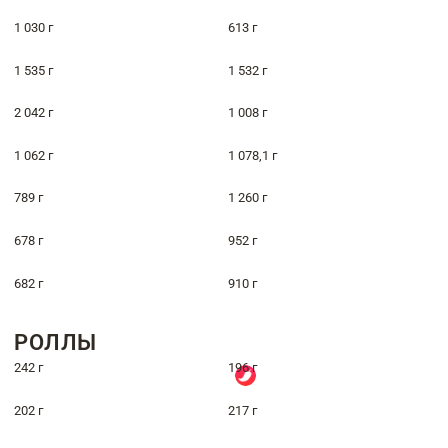
1 030 г
613 г
1 535 г
1 532 г
2 042 г
1 008 г
1 062 г
1 078,1 г
789 г
1 260 г
678 г
952 г
682 г
910 г
РОЛЛЫ
242 г
196 г
202 г
217 г