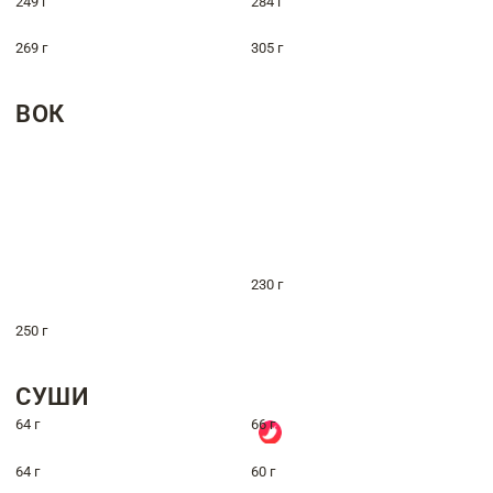
249 г
284 г
269 г
305 г
ВОК
230 г
250 г
СУШИ
64 г
66 г
64 г
60 г